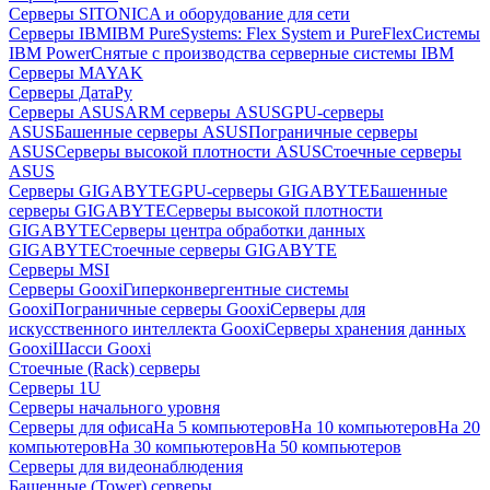
Серверы SITONICA и оборудование для сети
Серверы IBM
IBM PureSystems: Flex System и PureFlex
Системы
IBM Power
Снятые с производства серверные системы IBM
Серверы MAYAK
Серверы ДатаРу
Серверы ASUS
ARM серверы ASUS
GPU-серверы
ASUS
Башенные серверы ASUS
Пограничные серверы
ASUS
Серверы высокой плотности ASUS
Стоечные серверы
ASUS
Серверы GIGABYTE
GPU-серверы GIGABYTE
Башенные
серверы GIGABYTE
Серверы высокой плотности
GIGABYTE
Серверы центра обработки данных
GIGABYTE
Стоечные серверы GIGABYTE
Серверы MSI
Серверы Gooxi
Гиперконвергентные системы
Gooxi
Пограничные серверы Gooxi
Серверы для
искусственного интеллекта Gooxi
Серверы хранения данных
Gooxi
Шасси Gooxi
Стоечные (Rack) серверы
Серверы 1U
Серверы начального уровня
Серверы для офиса
На 5 компьютеров
На 10 компьютеров
На 20
компьютеров
На 30 компьютеров
На 50 компьютеров
Серверы для видеонаблюдения
Башенные (Tower) серверы