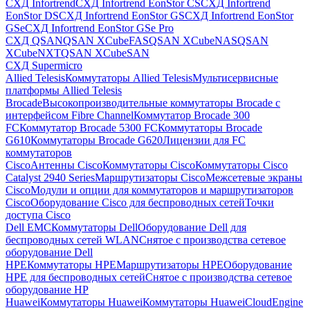
СХД Infortrend
СХД Infortrend EonStor CS
СХД Infortrend
EonStor DS
СХД Infortrend EonStor GS
СХД Infortrend EonStor
GSe
СХД Infortrend EonStor GSe Pro
СХД QSAN
QSAN XCubeFAS
QSAN XCubeNAS
QSAN
XCubeNXT
QSAN XCubeSAN
СХД Supermicro
Allied Telesis
Коммутаторы Allied Telesis
Мультисервисные
платформы Allied Telesis
Brocade
Высокопроизводительные коммутаторы Brocade с
интерфейсом Fibre Channel
Коммутатор Brocade 300
FC
Коммутатор Brocade 5300 FC
Коммутаторы Brocade
G610
Коммутаторы Brocade G620
Лицензии для FC
коммутаторов
Cisco
Антенны Cisco
Коммутаторы Cisco
Коммутаторы Cisco
Catalyst 2940 Series
Маршрутизаторы Cisco
Межсетевые экраны
Cisco
Модули и опции для коммутаторов и маршрутизаторов
Cisco
Оборудование Cisco для беспроводных сетей
Точки
доступа Cisco
Dell EMC
Коммутаторы Dell
Оборудование Dell для
беспроводных сетей WLAN
Снятое с производства сетевое
оборудование Dell
HPE
Коммутаторы HPE
Маршрутизаторы HPE
Оборудование
HPE для беспроводных сетей
Снятое с производства сетевое
оборудование HP
Huawei
Коммутаторы Huawei
Коммутаторы HuaweiCloudEngine