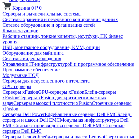
Корзина
0
₽
0
Серверы и вычислительные системы
Системы хранения и резервного копирования данных
Сетевое оборудование и организация сетей
Комплектующие
Рабочие станции, тонкие клиенты, ноутбуки, ПК бизнес
уровня
ИБП, монтажное оборудование, KVM, опции
Оборудование для майнинга
Системы видеонаблюдения
Управление IT-инфраструктурой и программное обеспечение
Программное обеспечение
Модульные ЦОД
Серверы для искусственного интеллекта
GPU серверы
Серверы xFusion
GPU-серверы xFusion
Блейд-серверы
xFusion
Серверы xFusion для критически важных
задач
Серверы высокой плотности xFusion
Стоечные серверы
xFusion
Серверы Dell PowerEdge
Башенные серверы Dell EMC
Блейд-
серверы и шасси Dell EMC
Модульная инфраструктура Dell
EMC
Снятые с производства серверы Dell EMC
Стоечные
серверы Dell EMC
Серверы Lenovo
Блейд-серверы и шасси Lenovo
Сверхплотные