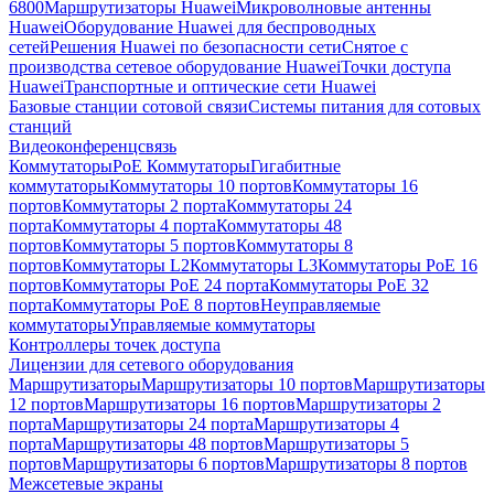
6800
Маршрутизаторы Huawei
Микроволновые антенны
Huawei
Оборудование Huawei для беспроводных
сетей
Решения Huawei по безопасности сети
Снятое с
производства сетевое оборудование Huawei
Точки доступа
Huawei
Транспортные и оптические сети Huawei
Базовые станции сотовой связи
Системы питания для сотовых
станций
Видеоконференцсвязь
Коммутаторы
PoE Коммутаторы
Гигабитные
коммутаторы
Коммутаторы 10 портов
Коммутаторы 16
портов
Коммутаторы 2 порта
Коммутаторы 24
порта
Коммутаторы 4 порта
Коммутаторы 48
портов
Коммутаторы 5 портов
Коммутаторы 8
портов
Коммутаторы L2
Коммутаторы L3
Коммутаторы PoE 16
портов
Коммутаторы PoE 24 порта
Коммутаторы PoE 32
порта
Коммутаторы PoE 8 портов
Неуправляемые
коммутаторы
Управляемые коммутаторы
Контроллеры точек доступа
Лицензии для сетевого оборудования
Маршрутизаторы
Маршрутизаторы 10 портов
Маршрутизаторы
12 портов
Маршрутизаторы 16 портов
Маршрутизаторы 2
порта
Маршрутизаторы 24 порта
Маршрутизаторы 4
порта
Маршрутизаторы 48 портов
Маршрутизаторы 5
портов
Маршрутизаторы 6 портов
Маршрутизаторы 8 портов
Межсетевые экраны