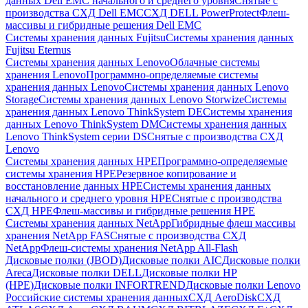
данных Dell EMC начального и среднего уровня
Снятые с
производства СХД Dell EMC
СХД DELL PowerProtect
Флеш-
массивы и гибридные решения Dell EMC
Системы хранения данных Fujitsu
Системы хранения данных
Fujitsu Eternus
Системы хранения данных Lenovo
Облачные системы
хранения Lenovo
Программно-определяемые системы
хранения данных Lenovo
Системы хранения данных Lenovo
Storage
Системы хранения данных Lenovo Storwize
Системы
хранения данных Lenovo ThinkSystem DE
Системы хранения
данных Lenovo ThinkSystem DM
Системы хранения данных
Lenovo ThinkSystem серии DS
Снятые с производства СХД
Lenovo
Системы хранения данных HPE
Программно-определяемые
системы хранения HPE
Резервное копирование и
восстановление данных HPE
Системы хранения данных
начального и среднего уровня HPE
Снятые с производства
СХД HPE
Флеш-массивы и гибридные решения HPE
Cистемы хранения данных NetApp
Гибридные флеш массивы
хранения NetApp FAS
Снятые с производства СХД
NetApp
Флеш-системы хранения NetApp All-Flash
Дисковые полки (JBOD)
Дисковые полки AIC
Дисковые полки
Areca
Дисковые полки DELL
Дисковые полки HP
(HPE)
Дисковые полки INFORTREND
Дисковые полки Lenovo
Российские системы хранения данных
СХД AeroDisk
СХД