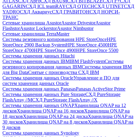
ATLAS
СХД Aрго
СХД BAUM
СХД BITBLAZE
СХД F+
СХД
GAGARIN
СХД ICL teamRAY
СХД QTECH
СХД UTINET
СХД
YADRO
СХД Аквариус
СХД ГРАВИТОН
СХД НОРСИ-
ТРАНС
Сетевые хранилища Asustor
Asustor Drivestor
Asustor
Flashstor
Asustor Lockerstor
Asustor Nimbustor
Сетевые хранилища TerraMaster
Системы резервного копирования HPE StoreOnce
HPE
StoreOnce 2900 Backup System
HPE StoreOnce 4500
HPE
StoreOnce 4700
HPE StoreOnce 4900
HPE StoreOnce 5500
Системы хранения данных Hitachi
Системы хранения данных IBM
IBM FlashSystem
Системы
резервного копирования данных IBM
Системы хранения IBM
для Big Data
Снятые с производства СХД IBM
Системы хранения данных Oracle
Управление и ПО для
систем хранения данных Oracle
Системы хранения данных Panasas
Panasas ActiveStor Prime
Системы хранения данных Pure Storage
СХД PureStorage
FlashArray //M
СХД PureStorage FlashArray //X
Системы хранения данных QNAP
Хранилища QNAP на 12
дисков
Хранилища QNAP на 16 дисков
Хранилища QNAP на
18 дисков
Хранилища QNAP на 24 диска
Хранилища QNAP на
30 дисков
Хранилища QNAP на 8 дисков
Хранилища QNAP на
9 дисков
Системы хранения данных Synology