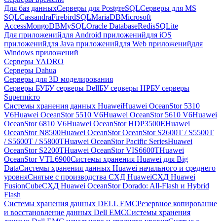
Для баз данных
Серверы для PostgreSQL
Серверы для MS
SQL
Cassandra
FirebirdSQL
MariaDB
Microsoft
Access
MongoDB
MySQL
Oracle Database
Redis
SQLite
Для приложений
для Android приложений
для iOS
приложений
для Java приложений
для Web приложений
для
Windows приложений
Серверы YADRO
Серверы Dahua
Серверы для 3D моделирования
Серверы БУ
БУ серверы Dell
БУ серверы HP
БУ серверы
Supermicro
Системы хранения данных Huawei
Huawei OceanStor 5310
V6
Huawei OceanStor 5510 V6
Huawei OceanStor 5610 V6
Huawei
OceanStor 6810 V6
Huawei OceanStor HDP3500E
Huawei
OceanStor N8500
Huawei OceanStor OceanStor S2600T / S5500T
/ S5600T / S5800T
Huawei OceanStor Pacific Series
Huawei
OceanStor S2200T
Huawei OceanStor VIS6600T
Huawei
OceanStor VTL6900
Системы хранения Huawei для Big
Data
Системы хранения данных Huawei начального и среднего
уровня
Снятые с производства СХД Huawei
СХД Huawei
FusionCube
СХД Huawei OceanStor Dorado: All-Flash и Hybrid
Flash
Системы хранения данных DELL EMC
Резервное копирование
и восстановление данных Dell EMC
Системы хранения