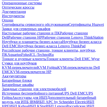
Операционные системы
Оптические кроссы
Документация
Инструменты
Опции
Сертификаты сервисного обслуживания
Сертификаты Huawei
Замки для серверных шкафов
Настольные рабочие станции и ПК
Рабочие станции
Dell
Рабочие станции HP
Рабочие станции Lenovo ThinkStation
Ноутбуки и планшеты бизнес-класса
Ноутбуки бизнес-класса
Dell EMC
Ноутбуки бизнес-класса Lenovo ThinkPad
Российские рабочие станции, тонкие клиенты, ноутбуки,
ПК
Aquarius
Fplus
ICL-Techno
iRu
Тонкие и нулевые клиенты
Тонкие клиенты Dell EMC Wyse
Сумки для ноутбуков
KVM-переключатели
KVM Fujitsu
KVM-переключатели Dell
EMC
KVM-переключатели HP
Аккумуляторы
Батарейные блоки
Батарейные шкафы
Зарядные станции для электромобилей
Источники бесперебойного питания
UPS Dell EMC
UPS
Fujitsu
Аксессуары для ИБП
Дополнительный батарейный
модуль для ИПБ IBM
ИБП APC by Schneider Electric
ИБП
HPE
ИБП Kehua
ИБП KStar
ИБП Lenovo
Российские ИБП