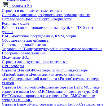
Корзина
0
₽
0
Серверы и вычислительные системы
Системы хранения и резервного копирования данных
Сетевое оборудование и организация сетей
Комплектующие
Рабочие станции, тонкие клиенты, ноутбуки, ПК бизнес
уровня
ИБП, монтажное оборудование, KVM, опции
Оборудование для майнинга
Системы видеонаблюдения
Управление IT-инфраструктурой и программное обеспечение
Программное обеспечение
Модульные ЦОД
Серверы для искусственного интеллекта
GPU серверы
Серверы xFusion
GPU-серверы xFusion
Блейд-серверы
xFusion
Серверы xFusion для критически важных
задач
Серверы высокой плотности xFusion
Стоечные серверы
xFusion
Серверы Dell PowerEdge
Башенные серверы Dell EMC
Блейд-
серверы и шасси Dell EMC
Модульная инфраструктура Dell
EMC
Снятые с производства серверы Dell EMC
Стоечные
серверы Dell EMC
Серверы Lenovo
Блейд-серверы и шасси Lenovo
Сверхплотные