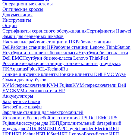
Операционные системы
Оптические кроссы
Документация
Инструменты
Опции
Сертификаты сервисного обслуживания
Сертификаты Huawei
Замки для серверных шкафов
Настольные рабочие станции и ПК
Рабочие станции
Dell
Рабочие станции HP
Рабочие станции Lenovo ThinkStation
Ноутбуки и планшеты бизнес-класса
Ноутбуки бизнес-класса
Dell EMC
Ноутбуки бизнес-класса Lenovo ThinkPad
Российские рабочие станции, тонкие клиенты, ноутбуки,
ПК
Aquarius
Fplus
ICL-Techno
iRu
Тонкие и нулевые клиенты
Тонкие клиенты Dell EMC Wyse
Сумки для ноутбуков
KVM-переключатели
KVM Fujitsu
KVM-переключатели Dell
EMC
KVM-переключатели HP
Аккумуляторы
Батарейные блоки
Батарейные шкафы
Зарядные станции для электромобилей
Источники бесперебойного питания
UPS Dell EMC
UPS
Fujitsu
Аксессуары для ИБП
Дополнительный батарейный
модуль для ИПБ IBM
ИБП APC by Schneider Electric
ИБП
HPE
ИБП Kehua
ИБП KStar
ИБП Lenovo
Российские ИБП