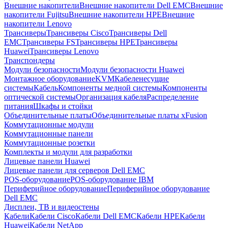
Внешние накопители
Внешние накопители Dell EMC
Внешние
накопители Fujitsu
Внешние накопители HPE
Внешние
накопители Lenovo
Трансиверы
Трансиверы Cisco
Трансиверы Dell
EMC
Трансиверы FS
Трансиверы HPE
Трансиверы
Huawei
Трансиверы Lenovo
Транспондеры
Модули безопасности
Модули безопасности Huawei
Монтажное оборудование
KVM
Кабеленесущие
системы
Кабель
Компоненты медной системы
Компоненты
оптической системы
Организация кабеля
Распределение
питания
Шкафы и стойки
Объединительные платы
Объединительные платы xFusion
Коммутационные модули
Коммутационные панели
Коммутационные розетки
Комплекты и модули для разработки
Лицевые панели Huawei
Лицевые панели для серверов Dell EMC
POS-оборудование
POS-оборудование IBM
Периферийное оборудование
Периферийное оборудование
Dell EMC
Дисплеи, ТВ и видеостены
Кабели
Кабели Cisco
Кабели Dell EMC
Кабели HPE
Кабели
Huawei
Кабели NetApp