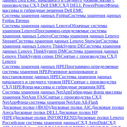
данных Dell EMC начального и среднего уровня
Снятые с
производства СХД Dell EMC
СХД DELL PowerProtect
Флеш-
массивы и гибридные решения Dell EMC
Системы хранения данных Fujitsu
Системы хранения данных
Fujitsu Eternus
Системы хранения данных Lenovo
Облачные системы
хранения Lenovo
Программно-определяемые системы
хранения данных Lenovo
Системы хранения данных Lenovo
Storage
Системы хранения данных Lenovo Storwize
Системы
хранения данных Lenovo ThinkSystem DE
Системы хранения
данных Lenovo ThinkSystem DM
Системы хранения данных
Lenovo ThinkSystem серии DS
Снятые с производства СХД
Lenovo
Системы хранения данных HPE
Программно-определяемые
системы хранения HPE
Резервное копирование и
восстановление данных HPE
Системы хранения данных
начального и среднего уровня HPE
Снятые с производства
СХД HPE
Флеш-массивы и гибридные решения HPE
Cистемы хранения данных NetApp
Гибридные флеш массивы
хранения NetApp FAS
Снятые с производства СХД
NetApp
Флеш-системы хранения NetApp All-Flash
Дисковые полки (JBOD)
Дисковые полки AIC
Дисковые полки
Areca
Дисковые полки DELL
Дисковые полки HP
(HPE)
Дисковые полки INFORTREND
Дисковые полки Lenovo
Российские системы хранения данных
СХД AeroDisk
СХД