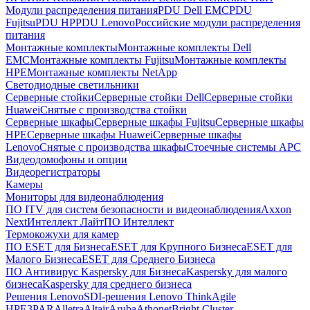
Модули распределения питания
PDU Dell EMC
PDU
Fujitsu
PDU HP
PDU Lenovo
Российские модули распределения
питания
Монтажные комплекты
Монтажные комплекты Dell
EMC
Монтажные комплекты Fujitsu
Монтажные комплекты
HPE
Монтажные комплекты NetApp
Светодиодные светильники
Серверные стойки
Серверные стойки Dell
Серверные стойки
Huawei
Снятые с производства стойки
Серверные шкафы
Серверные шкафы Fujitsu
Серверные шкафы
HPE
Серверные шкафы Huawei
Серверные шкафы
Lenovo
Снятые с производства шкафы
Стоечные системы APC
Видеодомофоны и опции
Видеорегистраторы
Камеры
Мониторы для видеонаблюдения
ПО ITV для систем безопасности и видеонаблюдения
Axxon
Next
Интеллект Лайт
ПО Интеллект
Термокожухи для камер
ПО ESET для Бизнеса
ESET для Крупного Бизнеса
ESET для
Малого Бизнеса
ESET для Среднего Бизнеса
ПО Антивирус Kaspersky для Бизнеса
Kaspersky для малого
бизнеса
Kaspersky для среднего бизнеса
Решения Lenovo
SDI-решения Lenovo ThinkAgile
HPE
3PAR
Alletra
Altair
Aruba
Athonet
Bright Cluster