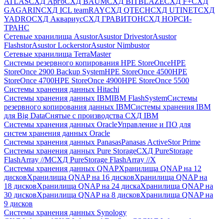
ATLAS
СХД Aрго
СХД BAUM
СХД BITBLAZE
СХД F+
СХД
GAGARIN
СХД ICL teamRAY
СХД QTECH
СХД UTINET
СХД
YADRO
СХД Аквариус
СХД ГРАВИТОН
СХД НОРСИ-
ТРАНС
Сетевые хранилища Asustor
Asustor Drivestor
Asustor
Flashstor
Asustor Lockerstor
Asustor Nimbustor
Сетевые хранилища TerraMaster
Системы резервного копирования HPE StoreOnce
HPE
StoreOnce 2900 Backup System
HPE StoreOnce 4500
HPE
StoreOnce 4700
HPE StoreOnce 4900
HPE StoreOnce 5500
Системы хранения данных Hitachi
Системы хранения данных IBM
IBM FlashSystem
Системы
резервного копирования данных IBM
Системы хранения IBM
для Big Data
Снятые с производства СХД IBM
Системы хранения данных Oracle
Управление и ПО для
систем хранения данных Oracle
Системы хранения данных Panasas
Panasas ActiveStor Prime
Системы хранения данных Pure Storage
СХД PureStorage
FlashArray //M
СХД PureStorage FlashArray //X
Системы хранения данных QNAP
Хранилища QNAP на 12
дисков
Хранилища QNAP на 16 дисков
Хранилища QNAP на
18 дисков
Хранилища QNAP на 24 диска
Хранилища QNAP на
30 дисков
Хранилища QNAP на 8 дисков
Хранилища QNAP на
9 дисков
Системы хранения данных Synology