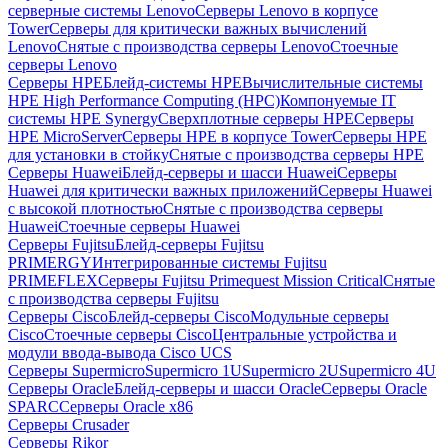
серверные системы Lenovo
Серверы Lenovo в корпусе
Tower
Серверы для критически важных вычислений
Lenovo
Снятые с производства серверы Lenovo
Стоечные
серверы Lenovo
Серверы HPE
Блейд-системы HPE
Вычислительные системы
HPE High Performance Computing (HPC)
Компонуемые IT
системы HPE Synergy
Сверхплотные серверы HPE
Серверы
HPE MicroServer
Серверы HPE в корпусе Tower
Серверы HPE
для установки в стойку
Снятые с производства серверы HPE
Серверы Huawei
Блейд-серверы и шасси Huawei
Серверы
Huawei для критически важных приложений
Серверы Huawei
с высокой плотностью
Снятые с производства серверы
Huawei
Стоечные серверы Huawei
Серверы Fujitsu
Блейд-серверы Fujitsu
PRIMERGY
Интегрированные системы Fujitsu
PRIMEFLEX
Серверы Fujitsu Primequest Mission Critical
Снятые
с производства серверы Fujitsu
Серверы Cisco
Блейд-серверы Cisco
Модульные серверы
Cisco
Стоечные серверы Cisco
Центральные устройства и
модули ввода-вывода Cisco UCS
Серверы Supermicro
Supermicro 1U
Supermicro 2U
Supermicro 4U
Серверы Oracle
Блейд-серверы и шасси Oracle
Серверы Oracle
SPARC
Серверы Oracle x86
Серверы Crusader
Серверы Rikor