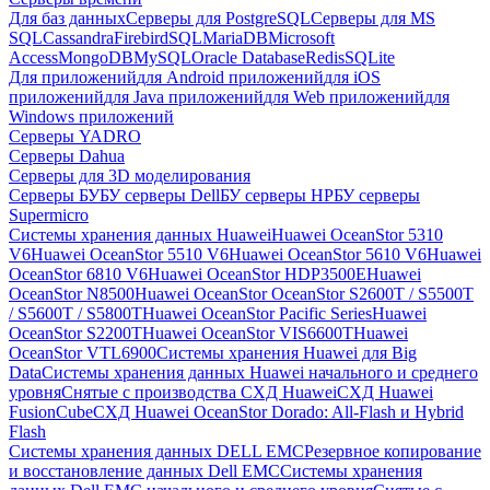
Для баз данных
Серверы для PostgreSQL
Серверы для MS
SQL
Cassandra
FirebirdSQL
MariaDB
Microsoft
Access
MongoDB
MySQL
Oracle Database
Redis
SQLite
Для приложений
для Android приложений
для iOS
приложений
для Java приложений
для Web приложений
для
Windows приложений
Серверы YADRO
Серверы Dahua
Серверы для 3D моделирования
Серверы БУ
БУ серверы Dell
БУ серверы HP
БУ серверы
Supermicro
Системы хранения данных Huawei
Huawei OceanStor 5310
V6
Huawei OceanStor 5510 V6
Huawei OceanStor 5610 V6
Huawei
OceanStor 6810 V6
Huawei OceanStor HDP3500E
Huawei
OceanStor N8500
Huawei OceanStor OceanStor S2600T / S5500T
/ S5600T / S5800T
Huawei OceanStor Pacific Series
Huawei
OceanStor S2200T
Huawei OceanStor VIS6600T
Huawei
OceanStor VTL6900
Системы хранения Huawei для Big
Data
Системы хранения данных Huawei начального и среднего
уровня
Снятые с производства СХД Huawei
СХД Huawei
FusionCube
СХД Huawei OceanStor Dorado: All-Flash и Hybrid
Flash
Системы хранения данных DELL EMC
Резервное копирование
и восстановление данных Dell EMC
Системы хранения