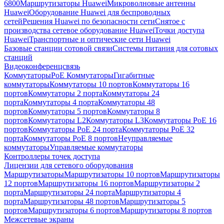
6800
Маршрутизаторы Huawei
Микроволновые антенны
Huawei
Оборудование Huawei для беспроводных
сетей
Решения Huawei по безопасности сети
Снятое с
производства сетевое оборудование Huawei
Точки доступа
Huawei
Транспортные и оптические сети Huawei
Базовые станции сотовой связи
Системы питания для сотовых
станций
Видеоконференцсвязь
Коммутаторы
PoE Коммутаторы
Гигабитные
коммутаторы
Коммутаторы 10 портов
Коммутаторы 16
портов
Коммутаторы 2 порта
Коммутаторы 24
порта
Коммутаторы 4 порта
Коммутаторы 48
портов
Коммутаторы 5 портов
Коммутаторы 8
портов
Коммутаторы L2
Коммутаторы L3
Коммутаторы PoE 16
портов
Коммутаторы PoE 24 порта
Коммутаторы PoE 32
порта
Коммутаторы PoE 8 портов
Неуправляемые
коммутаторы
Управляемые коммутаторы
Контроллеры точек доступа
Лицензии для сетевого оборудования
Маршрутизаторы
Маршрутизаторы 10 портов
Маршрутизаторы
12 портов
Маршрутизаторы 16 портов
Маршрутизаторы 2
порта
Маршрутизаторы 24 порта
Маршрутизаторы 4
порта
Маршрутизаторы 48 портов
Маршрутизаторы 5
портов
Маршрутизаторы 6 портов
Маршрутизаторы 8 портов
Межсетевые экраны