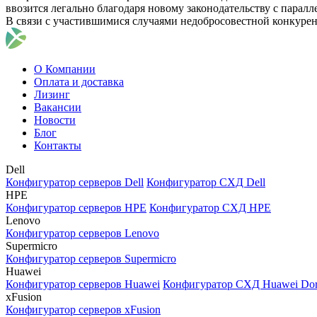
ввозится легально благодаря новому законодательству с парал
В связи с участившимися случаями недобросовестной конкуре
О Компании
Оплата и доставка
Лизинг
Вакансии
Новости
Блог
Контакты
Dell
Конфигуратор серверов Dell
Конфигуратор СХД Dell
HPE
Конфигуратор серверов HPE
Конфигуратор СХД HPE
Lenovo
Конфигуратор серверов Lenovo
Supermicro
Конфигуратор серверов Supermicro
Huawei
Конфигуратор серверов Huawei
Конфигуратор СХД Huawei Do
xFusion
Конфигуратор серверов xFusion