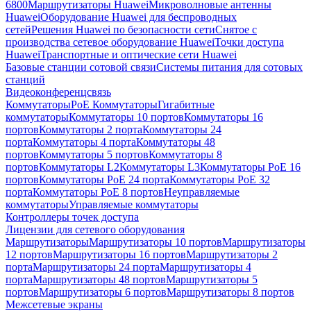
6800
Маршрутизаторы Huawei
Микроволновые антенны
Huawei
Оборудование Huawei для беспроводных
сетей
Решения Huawei по безопасности сети
Снятое с
производства сетевое оборудование Huawei
Точки доступа
Huawei
Транспортные и оптические сети Huawei
Базовые станции сотовой связи
Системы питания для сотовых
станций
Видеоконференцсвязь
Коммутаторы
PoE Коммутаторы
Гигабитные
коммутаторы
Коммутаторы 10 портов
Коммутаторы 16
портов
Коммутаторы 2 порта
Коммутаторы 24
порта
Коммутаторы 4 порта
Коммутаторы 48
портов
Коммутаторы 5 портов
Коммутаторы 8
портов
Коммутаторы L2
Коммутаторы L3
Коммутаторы PoE 16
портов
Коммутаторы PoE 24 порта
Коммутаторы PoE 32
порта
Коммутаторы PoE 8 портов
Неуправляемые
коммутаторы
Управляемые коммутаторы
Контроллеры точек доступа
Лицензии для сетевого оборудования
Маршрутизаторы
Маршрутизаторы 10 портов
Маршрутизаторы
12 портов
Маршрутизаторы 16 портов
Маршрутизаторы 2
порта
Маршрутизаторы 24 порта
Маршрутизаторы 4
порта
Маршрутизаторы 48 портов
Маршрутизаторы 5
портов
Маршрутизаторы 6 портов
Маршрутизаторы 8 портов
Межсетевые экраны