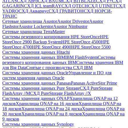
ATLAS
СХД Aрго
СХД BAUM
СХД BITBLAZE
СХД F+
СХД
GAGARIN
СХД ICL teamRAY
СХД QTECH
СХД UTINET
СХД
YADRO
СХД Аквариус
СХД ГРАВИТОН
СХД НОРСИ-
ТРАНС
Сетевые хранилища Asustor
Asustor Drivestor
Asustor
Flashstor
Asustor Lockerstor
Asustor Nimbustor
Сетевые хранилища TerraMaster
Системы резервного копирования HPE StoreOnce
HPE
StoreOnce 2900 Backup System
HPE StoreOnce 4500
HPE
StoreOnce 4700
HPE StoreOnce 4900
HPE StoreOnce 5500
Системы хранения данных Hitachi
Системы хранения данных IBM
IBM FlashSystem
Системы
резервного копирования данных IBM
Системы хранения IBM
для Big Data
Снятые с производства СХД IBM
Системы хранения данных Oracle
Управление и ПО для
систем хранения данных Oracle
Системы хранения данных Panasas
Panasas ActiveStor Prime
Системы хранения данных Pure Storage
СХД PureStorage
FlashArray //M
СХД PureStorage FlashArray //X
Системы хранения данных QNAP
Хранилища QNAP на 12
дисков
Хранилища QNAP на 16 дисков
Хранилища QNAP на
18 дисков
Хранилища QNAP на 24 диска
Хранилища QNAP на
30 дисков
Хранилища QNAP на 8 дисков
Хранилища QNAP на
9 дисков
Системы хранения данных Synology