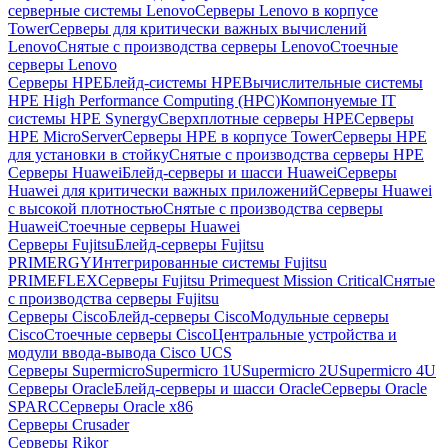
серверные системы Lenovo
Серверы Lenovo в корпусе
Tower
Серверы для критически важных вычислений
Lenovo
Снятые с производства серверы Lenovo
Стоечные
серверы Lenovo
Серверы HPE
Блейд-системы HPE
Вычислительные системы
HPE High Performance Computing (HPC)
Компонуемые IT
системы HPE Synergy
Сверхплотные серверы HPE
Серверы
HPE MicroServer
Серверы HPE в корпусе Tower
Серверы HPE
для установки в стойку
Снятые с производства серверы HPE
Серверы Huawei
Блейд-серверы и шасси Huawei
Серверы
Huawei для критически важных приложений
Серверы Huawei
с высокой плотностью
Снятые с производства серверы
Huawei
Стоечные серверы Huawei
Серверы Fujitsu
Блейд-серверы Fujitsu
PRIMERGY
Интегрированные системы Fujitsu
PRIMEFLEX
Серверы Fujitsu Primequest Mission Critical
Снятые
с производства серверы Fujitsu
Серверы Cisco
Блейд-серверы Cisco
Модульные серверы
Cisco
Стоечные серверы Cisco
Центральные устройства и
модули ввода-вывода Cisco UCS
Серверы Supermicro
Supermicro 1U
Supermicro 2U
Supermicro 4U
Серверы Oracle
Блейд-серверы и шасси Oracle
Серверы Oracle
SPARC
Серверы Oracle x86
Серверы Crusader
Серверы Rikor