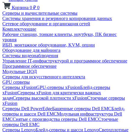
Корзина
0
₽
0
Серверы и вычислительные системы
Системы хранения и резервного копирования данных
Сетевое оборудование и организация сетей
Комплектующие
Рабочие станции, тонкие клиенты, ноутбуки, ПК бизнес
уровня
ИБП, монтажное оборудование, KVM, опции
Оборудование для майнинга
Системы видеонаблюдения
Управление IT-инфраструктурой и программное обеспечение
Программное обеспечение
Модульные ЦОД
Серверы для искусственного интеллекта
GPU серверы
Серверы xFusion
GPU-серверы xFusion
Блейд-серверы
xFusion
Серверы xFusion для критически важных
задач
Серверы высокой плотности xFusion
Стоечные серверы
xFusion
Серверы Dell PowerEdge
Башенные серверы Dell EMC
Блейд-
серверы и шасси Dell EMC
Модульная инфраструктура Dell
EMC
Снятые с производства серверы Dell EMC
Стоечные
серверы Dell EMC
Серверы Lenovo
Блейд-серверы и шасси Lenovo
Сверхплотные