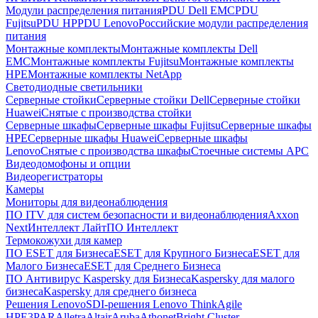
Модули распределения питания
PDU Dell EMC
PDU
Fujitsu
PDU HP
PDU Lenovo
Российские модули распределения
питания
Монтажные комплекты
Монтажные комплекты Dell
EMC
Монтажные комплекты Fujitsu
Монтажные комплекты
HPE
Монтажные комплекты NetApp
Светодиодные светильники
Серверные стойки
Серверные стойки Dell
Серверные стойки
Huawei
Снятые с производства стойки
Серверные шкафы
Серверные шкафы Fujitsu
Серверные шкафы
HPE
Серверные шкафы Huawei
Серверные шкафы
Lenovo
Снятые с производства шкафы
Стоечные системы APC
Видеодомофоны и опции
Видеорегистраторы
Камеры
Мониторы для видеонаблюдения
ПО ITV для систем безопасности и видеонаблюдения
Axxon
Next
Интеллект Лайт
ПО Интеллект
Термокожухи для камер
ПО ESET для Бизнеса
ESET для Крупного Бизнеса
ESET для
Малого Бизнеса
ESET для Среднего Бизнеса
ПО Антивирус Kaspersky для Бизнеса
Kaspersky для малого
бизнеса
Kaspersky для среднего бизнеса
Решения Lenovo
SDI-решения Lenovo ThinkAgile
HPE
3PAR
Alletra
Altair
Aruba
Athonet
Bright Cluster