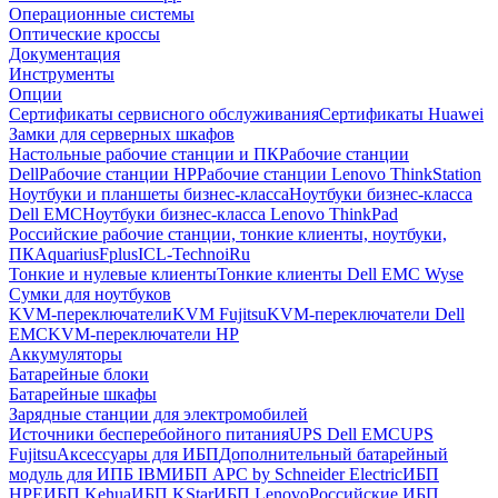
Операционные системы
Оптические кроссы
Документация
Инструменты
Опции
Сертификаты сервисного обслуживания
Сертификаты Huawei
Замки для серверных шкафов
Настольные рабочие станции и ПК
Рабочие станции
Dell
Рабочие станции HP
Рабочие станции Lenovo ThinkStation
Ноутбуки и планшеты бизнес-класса
Ноутбуки бизнес-класса
Dell EMC
Ноутбуки бизнес-класса Lenovo ThinkPad
Российские рабочие станции, тонкие клиенты, ноутбуки,
ПК
Aquarius
Fplus
ICL-Techno
iRu
Тонкие и нулевые клиенты
Тонкие клиенты Dell EMC Wyse
Сумки для ноутбуков
KVM-переключатели
KVM Fujitsu
KVM-переключатели Dell
EMC
KVM-переключатели HP
Аккумуляторы
Батарейные блоки
Батарейные шкафы
Зарядные станции для электромобилей
Источники бесперебойного питания
UPS Dell EMC
UPS
Fujitsu
Аксессуары для ИБП
Дополнительный батарейный
модуль для ИПБ IBM
ИБП APC by Schneider Electric
ИБП
HPE
ИБП Kehua
ИБП KStar
ИБП Lenovo
Российские ИБП