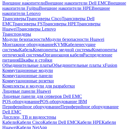
Внешние накопители
Внешние накопители Dell EMC
Внешние
накопители Fujitsu
Внешние накопители HPE
Внешние
накопители Lenovo
Трансиверы
Трансиверы Cisco
Трансиверы Dell
EMC
Трансиверы FS
Трансиверы HPE
Трансиверы
Huawei
Трансиверы Lenovo
Транспондеры
Модули безопасности
Модули безопасности Huawei
Монтажное оборудование
KVM
Кабеленесущие
системы
Кабель
Компоненты медной системы
Компоненты
оптической системы
Организация кабеля
Распределение
питания
Шкафы и стойки
Объединительные платы
Объединительные платы xFusion
Коммутационные модули
Коммутационные панели
Коммутационные розетки
Комплекты и модули для разработки
Лицевые панели Huawei
Лицевые панели для серверов Dell EMC
POS-оборудование
POS-оборудование IBM
Периферийное оборудование
Периферийное оборудование
Dell EMC
Дисплеи, ТВ и видеостены
Кабели
Кабели Cisco
Кабели Dell EMC
Кабели HPE
Кабели
Huawei
Кабели NetApp