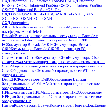
СХД Infortrend
СХД Infortrend EonStor CS
СХД Infortrend
EonStor DS
СХД Infortrend EonStor GS
СХД Infortrend EonStor
GSe
СХД Infortrend EonStor GSe Pro
СХД QSAN
QSAN XCubeFAS
QSAN XCubeNAS
QSAN
XCubeNXT
QSAN XCubeSAN
СХД Supermicro
Allied Telesis
Коммутаторы Allied Telesis
Мультисервисные
платформы Allied Telesis
Brocade
Высокопроизводительные коммутаторы Brocade с
интерфейсом Fibre Channel
Коммутатор Brocade 300
FC
Коммутатор Brocade 5300 FC
Коммутаторы Brocade
G610
Коммутаторы Brocade G620
Лицензии для FC
коммутаторов
Cisco
Антенны Cisco
Коммутаторы Cisco
Коммутаторы Cisco
Catalyst 2940 Series
Маршрутизаторы Cisco
Межсетевые экраны
Cisco
Модули и опции для коммутаторов и маршрутизаторов
Cisco
Оборудование Cisco для беспроводных сетей
Точки
доступа Cisco
Dell EMC
Коммутаторы Dell
Оборудование Dell для
беспроводных сетей WLAN
Снятое с производства сетевое
оборудование Dell
HPE
Коммутаторы HPE
Маршрутизаторы HPE
Оборудование
HPE для беспроводных сетей
Снятое с производства сетевое
оборудование HP
Huawei
Коммутаторы Huawei
Коммутаторы HuaweiCloudEngine