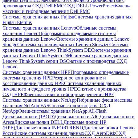
данных Dell EMC начального и среднего уровня
Снятые с
производства СХД Dell EMC
СХД DELL PowerProtect
Флеш-
массивы и гибридные решения Dell EMC
Системы хранения данных Fujitsu
Системы хранения данных
Fujitsu Eternus
Системы хранения данных Lenovo
Облачные системы
хранения Lenovo
Программно-определяемые системы
хранения данных Lenovo
Системы хранения данных Lenovo
Storage
Системы хранения данных Lenovo Storwize
Системы
хранения данных Lenovo ThinkSystem DE
Системы хранения
данных Lenovo ThinkSystem DM
Системы хранения данных
Lenovo ThinkSystem серии DS
Снятые с производства СХД
Lenovo
Системы хранения данных HPE
Программно-определяемые
системы хранения HPE
Резервное копирование и
восстановление данных HPE
Системы хранения данных
начального и среднего уровня HPE
Снятые с производства
СХД HPE
Флеш-массивы и гибридные решения HPE
Cистемы хранения данных NetApp
Гибридные флеш массивы
хранения NetApp FAS
Снятые с производства СХД
NetApp
Флеш-системы хранения NetApp All-Flash
Дисковые полки (JBOD)
Дисковые полки AIC
Дисковые полки
Areca
Дисковые полки DELL
Дисковые полки HP
(HPE)
Дисковые полки INFORTREND
Дисковые полки Lenovo
Российские системы хранения данных
СХД AeroDisk
СХД