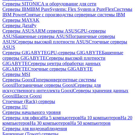
Серверы SITONICA и оборудование для сети
Серверы IBM
IBM PureSystems: Flex System и PureFlex
Системы
IBM Power
Снятые с производства серверные системы IBM
Серверы MAYAK
Серверы ДатаРу
Серверы ASUS
ARM серверы ASUS
GPU-серверы
ASUS
Башенные серверы ASUS
Пограничные серверы
ASUS
Серверы высокой плотности ASUS
Стоечные серверы
ASUS
Серверы GIGABYTE
GPU-серверы GIGABYTE
Башенные
серверы GIGABYTE
Серверы высокой плотности
GIGABYTE
Серверы центра обработки данных
GIGABYTE
Стоечные серверы GIGABYTE
Серверы MSI
Серверы Gooxi
Гиперконвергентные системы
Gooxi
Пограничные серверы Gooxi
Серверы для
искусственного интеллекта Gooxi
Серверы хранения данных
Gooxi
Шасси Gooxi
Стоечные (Rack) серверы
Серверы 1U
Серверы начального уровня
Серверы для офиса
На 5 компьютеров
На 10 компьютеров
На 20
компьютеров
На 30 компьютеров
На 50 компьютеров
Серверы для видеонаблюдения
Башенные (Tower) серверы