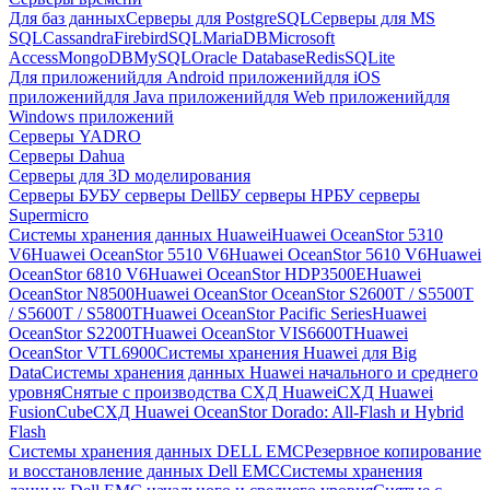
Для баз данных
Серверы для PostgreSQL
Серверы для MS
SQL
Cassandra
FirebirdSQL
MariaDB
Microsoft
Access
MongoDB
MySQL
Oracle Database
Redis
SQLite
Для приложений
для Android приложений
для iOS
приложений
для Java приложений
для Web приложений
для
Windows приложений
Серверы YADRO
Серверы Dahua
Серверы для 3D моделирования
Серверы БУ
БУ серверы Dell
БУ серверы HP
БУ серверы
Supermicro
Системы хранения данных Huawei
Huawei OceanStor 5310
V6
Huawei OceanStor 5510 V6
Huawei OceanStor 5610 V6
Huawei
OceanStor 6810 V6
Huawei OceanStor HDP3500E
Huawei
OceanStor N8500
Huawei OceanStor OceanStor S2600T / S5500T
/ S5600T / S5800T
Huawei OceanStor Pacific Series
Huawei
OceanStor S2200T
Huawei OceanStor VIS6600T
Huawei
OceanStor VTL6900
Системы хранения Huawei для Big
Data
Системы хранения данных Huawei начального и среднего
уровня
Снятые с производства СХД Huawei
СХД Huawei
FusionCube
СХД Huawei OceanStor Dorado: All-Flash и Hybrid
Flash
Системы хранения данных DELL EMC
Резервное копирование
и восстановление данных Dell EMC
Системы хранения