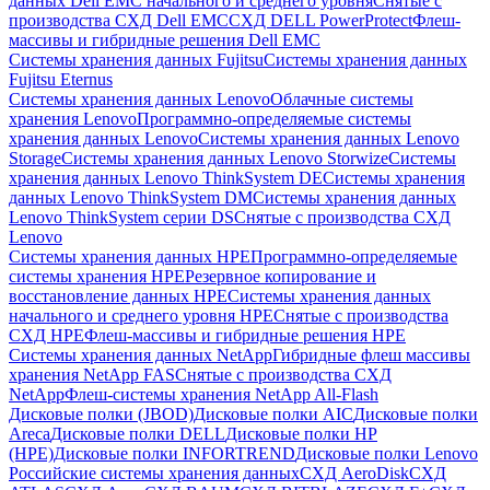
данных Dell EMC начального и среднего уровня
Снятые с
производства СХД Dell EMC
СХД DELL PowerProtect
Флеш-
массивы и гибридные решения Dell EMC
Системы хранения данных Fujitsu
Системы хранения данных
Fujitsu Eternus
Системы хранения данных Lenovo
Облачные системы
хранения Lenovo
Программно-определяемые системы
хранения данных Lenovo
Системы хранения данных Lenovo
Storage
Системы хранения данных Lenovo Storwize
Системы
хранения данных Lenovo ThinkSystem DE
Системы хранения
данных Lenovo ThinkSystem DM
Системы хранения данных
Lenovo ThinkSystem серии DS
Снятые с производства СХД
Lenovo
Системы хранения данных HPE
Программно-определяемые
системы хранения HPE
Резервное копирование и
восстановление данных HPE
Системы хранения данных
начального и среднего уровня HPE
Снятые с производства
СХД HPE
Флеш-массивы и гибридные решения HPE
Cистемы хранения данных NetApp
Гибридные флеш массивы
хранения NetApp FAS
Снятые с производства СХД
NetApp
Флеш-системы хранения NetApp All-Flash
Дисковые полки (JBOD)
Дисковые полки AIC
Дисковые полки
Areca
Дисковые полки DELL
Дисковые полки HP
(HPE)
Дисковые полки INFORTREND
Дисковые полки Lenovo
Российские системы хранения данных
СХД AeroDisk
СХД