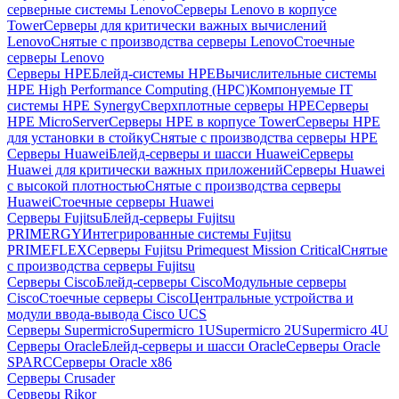
серверные системы Lenovo
Серверы Lenovo в корпусе
Tower
Серверы для критически важных вычислений
Lenovo
Снятые с производства серверы Lenovo
Стоечные
серверы Lenovo
Серверы HPE
Блейд-системы HPE
Вычислительные системы
HPE High Performance Computing (HPC)
Компонуемые IT
системы HPE Synergy
Сверхплотные серверы HPE
Серверы
HPE MicroServer
Серверы HPE в корпусе Tower
Серверы HPE
для установки в стойку
Снятые с производства серверы HPE
Серверы Huawei
Блейд-серверы и шасси Huawei
Серверы
Huawei для критически важных приложений
Серверы Huawei
с высокой плотностью
Снятые с производства серверы
Huawei
Стоечные серверы Huawei
Серверы Fujitsu
Блейд-серверы Fujitsu
PRIMERGY
Интегрированные системы Fujitsu
PRIMEFLEX
Серверы Fujitsu Primequest Mission Critical
Снятые
с производства серверы Fujitsu
Серверы Cisco
Блейд-серверы Cisco
Модульные серверы
Cisco
Стоечные серверы Cisco
Центральные устройства и
модули ввода-вывода Cisco UCS
Серверы Supermicro
Supermicro 1U
Supermicro 2U
Supermicro 4U
Серверы Oracle
Блейд-серверы и шасси Oracle
Серверы Oracle
SPARC
Серверы Oracle x86
Серверы Crusader
Серверы Rikor