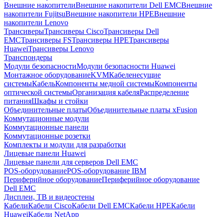
Внешние накопители
Внешние накопители Dell EMC
Внешние
накопители Fujitsu
Внешние накопители HPE
Внешние
накопители Lenovo
Трансиверы
Трансиверы Cisco
Трансиверы Dell
EMC
Трансиверы FS
Трансиверы HPE
Трансиверы
Huawei
Трансиверы Lenovo
Транспондеры
Модули безопасности
Модули безопасности Huawei
Монтажное оборудование
KVM
Кабеленесущие
системы
Кабель
Компоненты медной системы
Компоненты
оптической системы
Организация кабеля
Распределение
питания
Шкафы и стойки
Объединительные платы
Объединительные платы xFusion
Коммутационные модули
Коммутационные панели
Коммутационные розетки
Комплекты и модули для разработки
Лицевые панели Huawei
Лицевые панели для серверов Dell EMC
POS-оборудование
POS-оборудование IBM
Периферийное оборудование
Периферийное оборудование
Dell EMC
Дисплеи, ТВ и видеостены
Кабели
Кабели Cisco
Кабели Dell EMC
Кабели HPE
Кабели
Huawei
Кабели NetApp