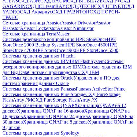
ATLAS
СХД Aрго
СХД BAUM
СХД BITBLAZE
СХД F+
СХД
GAGARIN
СХД ICL teamRAY
СХД QTECH
СХД UTINET
СХД
YADRO
СХД Аквариус
СХД ГРАВИТОН
СХД НОРСИ-
ТРАНС
Сетевые хранилища Asustor
Asustor Drivestor
Asustor
Flashstor
Asustor Lockerstor
Asustor Nimbustor
Сетевые хранилища TerraMaster
Системы резервного копирования HPE StoreOnce
HPE
StoreOnce 2900 Backup System
HPE StoreOnce 4500
HPE
StoreOnce 4700
HPE StoreOnce 4900
HPE StoreOnce 5500
Системы хранения данных Hitachi
Системы хранения данных IBM
IBM FlashSystem
Системы
резервного копирования данных IBM
Системы хранения IBM
для Big Data
Снятые с производства СХД IBM
Системы хранения данных Oracle
Управление и ПО для
систем хранения данных Oracle
Системы хранения данных Panasas
Panasas ActiveStor Prime
Системы хранения данных Pure Storage
СХД PureStorage
FlashArray //M
СХД PureStorage FlashArray //X
Системы хранения данных QNAP
Хранилища QNAP на 12
дисков
Хранилища QNAP на 16 дисков
Хранилища QNAP на
18 дисков
Хранилища QNAP на 24 диска
Хранилища QNAP на
30 дисков
Хранилища QNAP на 8 дисков
Хранилища QNAP на
9 дисков
Системы хранения данных Synology