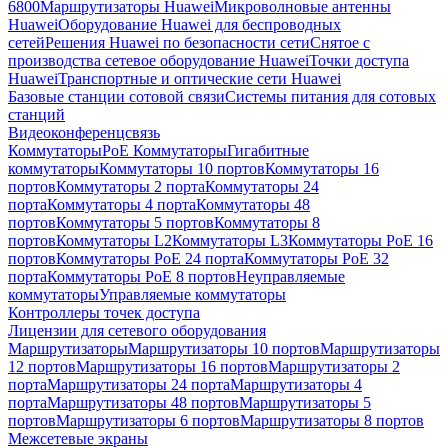
6800
Маршрутизаторы Huawei
Микроволновые антенны
Huawei
Оборудование Huawei для беспроводных
сетей
Решения Huawei по безопасности сети
Снятое с
производства сетевое оборудование Huawei
Точки доступа
Huawei
Транспортные и оптические сети Huawei
Базовые станции сотовой связи
Системы питания для сотовых
станций
Видеоконференцсвязь
Коммутаторы
PoE Коммутаторы
Гигабитные
коммутаторы
Коммутаторы 10 портов
Коммутаторы 16
портов
Коммутаторы 2 порта
Коммутаторы 24
порта
Коммутаторы 4 порта
Коммутаторы 48
портов
Коммутаторы 5 портов
Коммутаторы 8
портов
Коммутаторы L2
Коммутаторы L3
Коммутаторы PoE 16
портов
Коммутаторы PoE 24 порта
Коммутаторы PoE 32
порта
Коммутаторы PoE 8 портов
Неуправляемые
коммутаторы
Управляемые коммутаторы
Контроллеры точек доступа
Лицензии для сетевого оборудования
Маршрутизаторы
Маршрутизаторы 10 портов
Маршрутизаторы
12 портов
Маршрутизаторы 16 портов
Маршрутизаторы 2
порта
Маршрутизаторы 24 порта
Маршрутизаторы 4
порта
Маршрутизаторы 48 портов
Маршрутизаторы 5
портов
Маршрутизаторы 6 портов
Маршрутизаторы 8 портов
Межсетевые экраны