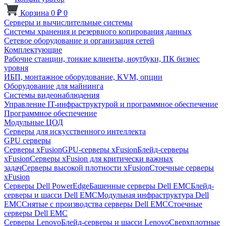
Корзина
0
₽
0
Серверы и вычислительные системы
Системы хранения и резервного копирования данных
Сетевое оборудование и организация сетей
Комплектующие
Рабочие станции, тонкие клиенты, ноутбуки, ПК бизнес
уровня
ИБП, монтажное оборудование, KVM, опции
Оборудование для майнинга
Системы видеонаблюдения
Управление IT-инфраструктурой и программное обеспечение
Программное обеспечение
Модульные ЦОД
Серверы для искусственного интеллекта
GPU серверы
Серверы xFusion
GPU-серверы xFusion
Блейд-серверы
xFusion
Серверы xFusion для критически важных
задач
Серверы высокой плотности xFusion
Стоечные серверы
xFusion
Серверы Dell PowerEdge
Башенные серверы Dell EMC
Блейд-
серверы и шасси Dell EMC
Модульная инфраструктура Dell
EMC
Снятые с производства серверы Dell EMC
Стоечные
серверы Dell EMC
Серверы Lenovo
Блейд-серверы и шасси Lenovo
Сверхплотные