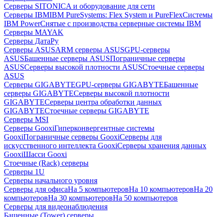
Серверы SITONICA и оборудование для сети
Серверы IBM
IBM PureSystems: Flex System и PureFlex
Системы
IBM Power
Снятые с производства серверные системы IBM
Серверы MAYAK
Серверы ДатаРу
Серверы ASUS
ARM серверы ASUS
GPU-серверы
ASUS
Башенные серверы ASUS
Пограничные серверы
ASUS
Серверы высокой плотности ASUS
Стоечные серверы
ASUS
Серверы GIGABYTE
GPU-серверы GIGABYTE
Башенные
серверы GIGABYTE
Серверы высокой плотности
GIGABYTE
Серверы центра обработки данных
GIGABYTE
Стоечные серверы GIGABYTE
Серверы MSI
Серверы Gooxi
Гиперконвергентные системы
Gooxi
Пограничные серверы Gooxi
Серверы для
искусственного интеллекта Gooxi
Серверы хранения данных
Gooxi
Шасси Gooxi
Стоечные (Rack) серверы
Серверы 1U
Серверы начального уровня
Серверы для офиса
На 5 компьютеров
На 10 компьютеров
На 20
компьютеров
На 30 компьютеров
На 50 компьютеров
Серверы для видеонаблюдения
Башенные (Tower) серверы