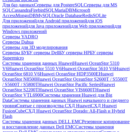
Для баз данных
Серверы для PostgreSQL
Серверы для MS
SQL
Cassandra
FirebirdSQL
MariaDB
Microsoft
Access
MongoDB
MySQL
Oracle Database
Redis
SQLite
Для приложений
для Android приложений
для iOS
приложений
для Java приложений
для Web приложений
для
Windows приложений
Серверы YADRO
Серверы Dahua
Серверы для 3D моделирования
Серверы БУ
БУ серверы Dell
БУ серверы HP
БУ серверы
Supermicro
Системы хранения данных Huawei
Huawei OceanStor 5310
V6
Huawei OceanStor 5510 V6
Huawei OceanStor 5610 V6
Huawei
OceanStor 6810 V6
Huawei OceanStor HDP3500E
Huawei
OceanStor N8500
Huawei OceanStor OceanStor S2600T / S5500T
/ S5600T / S5800T
Huawei OceanStor Pacific Series
Huawei
OceanStor S2200T
Huawei OceanStor VIS6600T
Huawei
OceanStor VTL6900
Системы хранения Huawei для Big
Data
Системы хранения данных Huawei начального и среднего
уровня
Снятые с производства СХД Huawei
СХД Huawei
FusionCube
СХД Huawei OceanStor Dorado: All-Flash и Hybrid
Flash
Системы хранения данных DELL EMC
Резервное копирование
и восстановление данных Dell EMC
Системы хранения