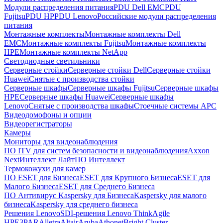
Модули распределения питания
PDU Dell EMC
PDU
Fujitsu
PDU HP
PDU Lenovo
Российские модули распределения
питания
Монтажные комплекты
Монтажные комплекты Dell
EMC
Монтажные комплекты Fujitsu
Монтажные комплекты
HPE
Монтажные комплекты NetApp
Светодиодные светильники
Серверные стойки
Серверные стойки Dell
Серверные стойки
Huawei
Снятые с производства стойки
Серверные шкафы
Серверные шкафы Fujitsu
Серверные шкафы
HPE
Серверные шкафы Huawei
Серверные шкафы
Lenovo
Снятые с производства шкафы
Стоечные системы APC
Видеодомофоны и опции
Видеорегистраторы
Камеры
Мониторы для видеонаблюдения
ПО ITV для систем безопасности и видеонаблюдения
Axxon
Next
Интеллект Лайт
ПО Интеллект
Термокожухи для камер
ПО ESET для Бизнеса
ESET для Крупного Бизнеса
ESET для
Малого Бизнеса
ESET для Среднего Бизнеса
ПО Антивирус Kaspersky для Бизнеса
Kaspersky для малого
бизнеса
Kaspersky для среднего бизнеса
Решения Lenovo
SDI-решения Lenovo ThinkAgile
HPE
3PAR
Alletra
Altair
Aruba
Athonet
Bright Cluster