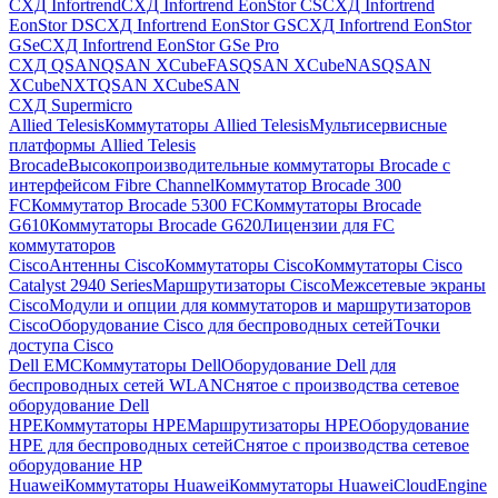
СХД Infortrend
СХД Infortrend EonStor CS
СХД Infortrend
EonStor DS
СХД Infortrend EonStor GS
СХД Infortrend EonStor
GSe
СХД Infortrend EonStor GSe Pro
СХД QSAN
QSAN XCubeFAS
QSAN XCubeNAS
QSAN
XCubeNXT
QSAN XCubeSAN
СХД Supermicro
Allied Telesis
Коммутаторы Allied Telesis
Мультисервисные
платформы Allied Telesis
Brocade
Высокопроизводительные коммутаторы Brocade с
интерфейсом Fibre Channel
Коммутатор Brocade 300
FC
Коммутатор Brocade 5300 FC
Коммутаторы Brocade
G610
Коммутаторы Brocade G620
Лицензии для FC
коммутаторов
Cisco
Антенны Cisco
Коммутаторы Cisco
Коммутаторы Cisco
Catalyst 2940 Series
Маршрутизаторы Cisco
Межсетевые экраны
Cisco
Модули и опции для коммутаторов и маршрутизаторов
Cisco
Оборудование Cisco для беспроводных сетей
Точки
доступа Cisco
Dell EMC
Коммутаторы Dell
Оборудование Dell для
беспроводных сетей WLAN
Снятое с производства сетевое
оборудование Dell
HPE
Коммутаторы HPE
Маршрутизаторы HPE
Оборудование
HPE для беспроводных сетей
Снятое с производства сетевое
оборудование HP
Huawei
Коммутаторы Huawei
Коммутаторы HuaweiCloudEngine