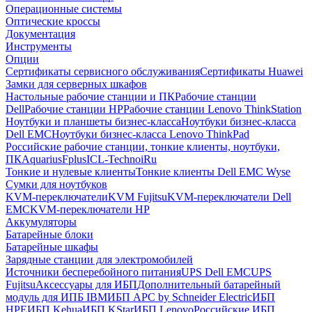
Операционные системы
Оптические кроссы
Документация
Инструменты
Опции
Сертификаты сервисного обслуживания
Сертификаты Huawei
Замки для серверных шкафов
Настольные рабочие станции и ПК
Рабочие станции
Dell
Рабочие станции HP
Рабочие станции Lenovo ThinkStation
Ноутбуки и планшеты бизнес-класса
Ноутбуки бизнес-класса
Dell EMC
Ноутбуки бизнес-класса Lenovo ThinkPad
Российские рабочие станции, тонкие клиенты, ноутбуки,
ПК
Aquarius
Fplus
ICL-Techno
iRu
Тонкие и нулевые клиенты
Тонкие клиенты Dell EMC Wyse
Сумки для ноутбуков
KVM-переключатели
KVM Fujitsu
KVM-переключатели Dell
EMC
KVM-переключатели HP
Аккумуляторы
Батарейные блоки
Батарейные шкафы
Зарядные станции для электромобилей
Источники бесперебойного питания
UPS Dell EMC
UPS
Fujitsu
Аксессуары для ИБП
Дополнительный батарейный
модуль для ИПБ IBM
ИБП APC by Schneider Electric
ИБП
HPE
ИБП Kehua
ИБП KStar
ИБП Lenovo
Российские ИБП