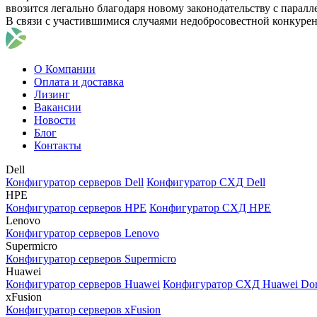
ввозится легально благодаря новому законодательству с парал
В связи с участившимися случаями недобросовестной конкуре
О Компании
Оплата и доставка
Лизинг
Вакансии
Новости
Блог
Контакты
Dell
Конфигуратор серверов Dell
Конфигуратор СХД Dell
HPE
Конфигуратор серверов HPE
Конфигуратор СХД HPE
Lenovo
Конфигуратор серверов Lenovo
Supermicro
Конфигуратор серверов Supermicro
Huawei
Конфигуратор серверов Huawei
Конфигуратор СХД Huawei Do
xFusion
Конфигуратор серверов xFusion