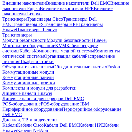
Внешние накопители
Внешние накопители Dell EMC
Внешние
накопители Fujitsu
Внешние накопители HPE
Внешние
накопители Lenovo
Трансиверы
Трансиверы Cisco
Трансиверы Dell
EMC
Трансиверы FS
Трансиверы HPE
Трансиверы
Huawei
Трансиверы Lenovo
Транспондеры
Модули безопасности
Модули безопасности Huawei
Монтажное оборудование
KVM
Кабеленесущие
системы
Кабель
Компоненты медной системы
Компоненты
оптической системы
Организация кабеля
Распределение
питания
Шкафы и стойки
Объединительные платы
Объединительные платы xFusion
Коммутационные модули
Коммутационные панели
Коммутационные розетки
Комплекты и модули для разработки
Лицевые панели Huawei
Лицевые панели для серверов Dell EMC
POS-оборудование
POS-оборудование IBM
Периферийное оборудование
Периферийное оборудование
Dell EMC
Дисплеи, ТВ и видеостены
Кабели
Кабели Cisco
Кабели Dell EMC
Кабели HPE
Кабели
Huawei
Кабели NetApp