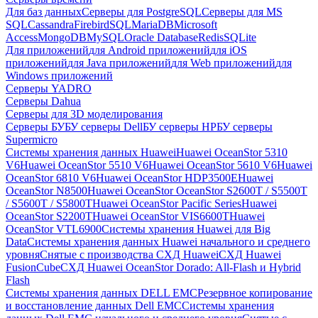
Для баз данных
Серверы для PostgreSQL
Серверы для MS
SQL
Cassandra
FirebirdSQL
MariaDB
Microsoft
Access
MongoDB
MySQL
Oracle Database
Redis
SQLite
Для приложений
для Android приложений
для iOS
приложений
для Java приложений
для Web приложений
для
Windows приложений
Серверы YADRO
Серверы Dahua
Серверы для 3D моделирования
Серверы БУ
БУ серверы Dell
БУ серверы HP
БУ серверы
Supermicro
Системы хранения данных Huawei
Huawei OceanStor 5310
V6
Huawei OceanStor 5510 V6
Huawei OceanStor 5610 V6
Huawei
OceanStor 6810 V6
Huawei OceanStor HDP3500E
Huawei
OceanStor N8500
Huawei OceanStor OceanStor S2600T / S5500T
/ S5600T / S5800T
Huawei OceanStor Pacific Series
Huawei
OceanStor S2200T
Huawei OceanStor VIS6600T
Huawei
OceanStor VTL6900
Системы хранения Huawei для Big
Data
Системы хранения данных Huawei начального и среднего
уровня
Снятые с производства СХД Huawei
СХД Huawei
FusionCube
СХД Huawei OceanStor Dorado: All-Flash и Hybrid
Flash
Системы хранения данных DELL EMC
Резервное копирование
и восстановление данных Dell EMC
Системы хранения