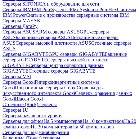
Серверы SITONICA и оборудование для сети
Серверы IBM
IBM PureSystems: Flex System и PureFlex
Системы
IBM Power
Снятые с производства серверные системы IBM
Серверы MAYAK
Серверы ДатаРу
Серверы ASUS
ARM серверы ASUS
GPU-серверы
ASUS
Башенные серверы ASUS
Пограничные серверы
ASUS
Серверы высокой плотности ASUS
Стоечные серверы
ASUS
Серверы GIGABYTE
GPU-серверы GIGABYTE
Башенные
серверы GIGABYTE
Серверы высокой плотности
GIGABYTE
Серверы центра обработки данных
GIGABYTE
Стоечные серверы GIGABYTE
Серверы MSI
Серверы Gooxi
Гиперконвергентные системы
Gooxi
Пограничные серверы Gooxi
Серверы для
искусственного интеллекта Gooxi
Серверы хранения данных
Gooxi
Шасси Gooxi
Стоечные (Rack) серверы
Серверы 1U
Серверы начального уровня
Серверы для офиса
На 5 компьютеров
На 10 компьютеров
На 20
компьютеров
На 30 компьютеров
На 50 компьютеров
Серверы для видеонаблюдения
Башенные (Tower) серверы