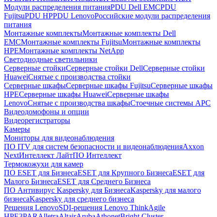
Модули распределения питания
PDU Dell EMC
PDU
Fujitsu
PDU HP
PDU Lenovo
Российские модули распределения
питания
Монтажные комплекты
Монтажные комплекты Dell
EMC
Монтажные комплекты Fujitsu
Монтажные комплекты
HPE
Монтажные комплекты NetApp
Светодиодные светильники
Серверные стойки
Серверные стойки Dell
Серверные стойки
Huawei
Снятые с производства стойки
Серверные шкафы
Серверные шкафы Fujitsu
Серверные шкафы
HPE
Серверные шкафы Huawei
Серверные шкафы
Lenovo
Снятые с производства шкафы
Стоечные системы APC
Видеодомофоны и опции
Видеорегистраторы
Камеры
Мониторы для видеонаблюдения
ПО ITV для систем безопасности и видеонаблюдения
Axxon
Next
Интеллект Лайт
ПО Интеллект
Термокожухи для камер
ПО ESET для Бизнеса
ESET для Крупного Бизнеса
ESET для
Малого Бизнеса
ESET для Среднего Бизнеса
ПО Антивирус Kaspersky для Бизнеса
Kaspersky для малого
бизнеса
Kaspersky для среднего бизнеса
Решения Lenovo
SDI-решения Lenovo ThinkAgile
HPE
3PAR
Alletra
Altair
Aruba
Athonet
Bright Cluster