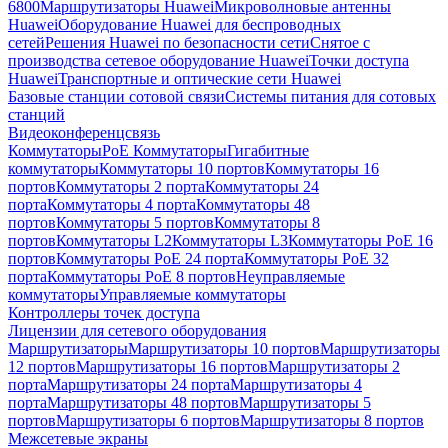
6800
Маршрутизаторы Huawei
Микроволновые антенны
Huawei
Оборудование Huawei для беспроводных
сетей
Решения Huawei по безопасности сети
Снятое с
производства сетевое оборудование Huawei
Точки доступа
Huawei
Транспортные и оптические сети Huawei
Базовые станции сотовой связи
Системы питания для сотовых
станций
Видеоконференцсвязь
Коммутаторы
PoE Коммутаторы
Гигабитные
коммутаторы
Коммутаторы 10 портов
Коммутаторы 16
портов
Коммутаторы 2 порта
Коммутаторы 24
порта
Коммутаторы 4 порта
Коммутаторы 48
портов
Коммутаторы 5 портов
Коммутаторы 8
портов
Коммутаторы L2
Коммутаторы L3
Коммутаторы PoE 16
портов
Коммутаторы PoE 24 порта
Коммутаторы PoE 32
порта
Коммутаторы PoE 8 портов
Неуправляемые
коммутаторы
Управляемые коммутаторы
Контроллеры точек доступа
Лицензии для сетевого оборудования
Маршрутизаторы
Маршрутизаторы 10 портов
Маршрутизаторы
12 портов
Маршрутизаторы 16 портов
Маршрутизаторы 2
порта
Маршрутизаторы 24 порта
Маршрутизаторы 4
порта
Маршрутизаторы 48 портов
Маршрутизаторы 5
портов
Маршрутизаторы 6 портов
Маршрутизаторы 8 портов
Межсетевые экраны