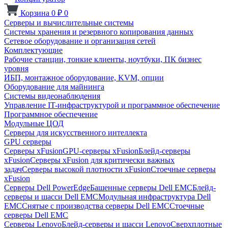
Корзина
0
₽
0
Серверы и вычислительные системы
Системы хранения и резервного копирования данных
Сетевое оборудование и организация сетей
Комплектующие
Рабочие станции, тонкие клиенты, ноутбуки, ПК бизнес
уровня
ИБП, монтажное оборудование, KVM, опции
Оборудование для майнинга
Системы видеонаблюдения
Управление IT-инфраструктурой и программное обеспечение
Программное обеспечение
Модульные ЦОД
Серверы для искусственного интеллекта
GPU серверы
Серверы xFusion
GPU-серверы xFusion
Блейд-серверы
xFusion
Серверы xFusion для критически важных
задач
Серверы высокой плотности xFusion
Стоечные серверы
xFusion
Серверы Dell PowerEdge
Башенные серверы Dell EMC
Блейд-
серверы и шасси Dell EMC
Модульная инфраструктура Dell
EMC
Снятые с производства серверы Dell EMC
Стоечные
серверы Dell EMC
Серверы Lenovo
Блейд-серверы и шасси Lenovo
Сверхплотные