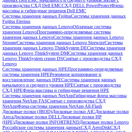
данных Dell EMC начального и среднего уровня
Снятые с
производства СХД Dell EMC
СХД DELL PowerProtect
Флеш-
массивы и гибридные решения Dell EMC
Системы хранения данных Fujitsu
Системы хранения данных
Fujitsu Eternus
Системы хранения данных Lenovo
Облачные системы
хранения Lenovo
Программно-определяемые системы
хранения данных Lenovo
Системы хранения данных Lenovo
Storage
Системы хранения данных Lenovo Storwize
Системы
хранения данных Lenovo ThinkSystem DE
Системы хранения
данных Lenovo ThinkSystem DM
Системы хранения данных
Lenovo ThinkSystem серии DS
Снятые с производства СХД
Lenovo
Системы хранения данных HPE
Программно-определяемые
системы хранения HPE
Резервное копирование и
восстановление данных HPE
Системы хранения данных
начального и среднего уровня HPE
Снятые с производства
СХД HPE
Флеш-массивы и гибридные решения HPE
Cистемы хранения данных NetApp
Гибридные флеш массивы
хранения NetApp FAS
Снятые с производства СХД
NetApp
Флеш-системы хранения NetApp All-Flash
Дисковые полки (JBOD)
Дисковые полки AIC
Дисковые полки
Areca
Дисковые полки DELL
Дисковые полки HP
(HPE)
Дисковые полки INFORTREND
Дисковые полки Lenovo
Российские системы хранения данных
СХД AeroDisk
СХД