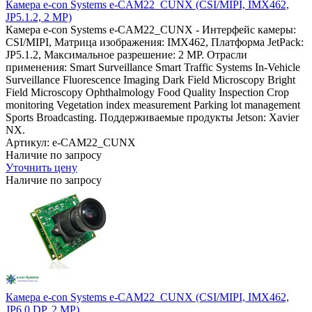
Камера e-con Systems e-CAM22_CUNX (CSI/MIPI, IMX462,
JP5.1.2, 2 MP)
Камера e-con Systems e-CAM22_CUNX - Интерфейс камеры:
CSI/MIPI, Матрица изображения: IMX462, Платформа JetPack:
JP5.1.2, Максимальное разрешение: 2 MP. Отрасли
применения: Smart Surveillance Smart Traffic Systems In-Vehicle
Surveillance Fluorescence Imaging Dark Field Microscopy Bright
Field Microscopy Ophthalmology Food Quality Inspection Crop
monitoring Vegetation index measurement Parking lot management
Sports Broadcasting. Поддерживаемые продукты Jetson: Xavier
NX.
Артикул: e-CAM22_CUNX
Наличие по запросу
Уточнить цену
Наличие по запросу
Камера e-con Systems e-CAM22_CUNX (CSI/MIPI, IMX462,
JP6.0 DP, 2 MP)