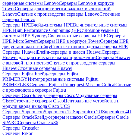
серверные системы Lenovo
Серверы Lenovo в корпусе
Tower
Серверы для критически важных вычислений
Lenovo
Снятые с производства серверы Lenovo
Стоечные
серверы Lenovo
Серверы HPE
Блейд-системы HPE
Вычислительные системы
HPE High Performance Computing (HPC)
Компонуемые IT
системы HPE Synergy
Сверхплотные серверы HPE
Серверы
HPE MicroServer
Серверы HPE в корпусе Tower
Серверы HPE
для установки в стойку
Снятые с производства серверы HPE
Серверы Huawei
Блейд-серверы и шасси Huawei
Серверы
Huawei для критически важных приложений
Серверы Huawei
с высокой плотностью
Снятые с производства серверы
Huawei
Стоечные серверы Huawei
Серверы Fujitsu
Блейд-серверы Fujitsu
PRIMERGY
Интегрированные системы Fujitsu
PRIMEFLEX
Серверы Fujitsu Primequest Mission Critical
Снятые
с производства серверы Fujitsu
Серверы Cisco
Блейд-серверы Cisco
Модульные серверы
Cisco
Стоечные серверы Cisco
Центральные устройства и
модули ввода-вывода Cisco UCS
Серверы Supermicro
Supermicro 1U
Supermicro 2U
Supermicro 4U
Серверы Oracle
Блейд-серверы и шасси Oracle
Серверы Oracle
SPARC
Серверы Oracle x86
Серверы Crusader
Серверы Rikor