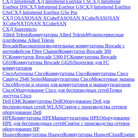
СХД Infortrend
СХД Infortrend EonStor CS
СХД Infortrend
EonStor DS
СХД Infortrend EonStor GS
СХД Infortrend EonStor
GSe
СХД Infortrend EonStor GSe Pro
СХД QSAN
QSAN XCubeFAS
QSAN XCubeNAS
QSAN
XCubeNXT
QSAN XCubeSAN
СХД Supermicro
Allied Telesis
Коммутаторы Allied Telesis
Мультисервисные
платформы Allied Telesis
Brocade
Высокопроизводительные коммутаторы Brocade с
интерфейсом Fibre Channel
Коммутатор Brocade 300
FC
Коммутатор Brocade 5300 FC
Коммутаторы Brocade
G610
Коммутаторы Brocade G620
Лицензии для FC
коммутаторов
Cisco
Антенны Cisco
Коммутаторы Cisco
Коммутаторы Cisco
Catalyst 2940 Series
Маршрутизаторы Cisco
Межсетевые экраны
Cisco
Модули и опции для коммутаторов и маршрутизаторов
Cisco
Оборудование Cisco для беспроводных сетей
Точки
доступа Cisco
Dell EMC
Коммутаторы Dell
Оборудование Dell для
беспроводных сетей WLAN
Снятое с производства сетевое
оборудование Dell
HPE
Коммутаторы HPE
Маршрутизаторы HPE
Оборудование
HPE для беспроводных сетей
Снятое с производства сетевое
оборудование HP
Huawei
Коммутаторы Huawei
Коммутаторы HuaweiCloudEngine