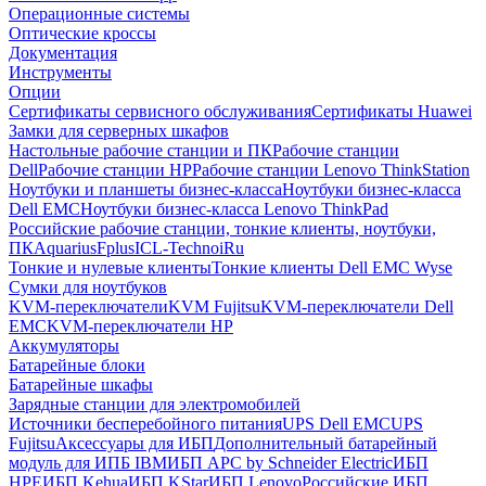
Операционные системы
Оптические кроссы
Документация
Инструменты
Опции
Сертификаты сервисного обслуживания
Сертификаты Huawei
Замки для серверных шкафов
Настольные рабочие станции и ПК
Рабочие станции
Dell
Рабочие станции HP
Рабочие станции Lenovo ThinkStation
Ноутбуки и планшеты бизнес-класса
Ноутбуки бизнес-класса
Dell EMC
Ноутбуки бизнес-класса Lenovo ThinkPad
Российские рабочие станции, тонкие клиенты, ноутбуки,
ПК
Aquarius
Fplus
ICL-Techno
iRu
Тонкие и нулевые клиенты
Тонкие клиенты Dell EMC Wyse
Сумки для ноутбуков
KVM-переключатели
KVM Fujitsu
KVM-переключатели Dell
EMC
KVM-переключатели HP
Аккумуляторы
Батарейные блоки
Батарейные шкафы
Зарядные станции для электромобилей
Источники бесперебойного питания
UPS Dell EMC
UPS
Fujitsu
Аксессуары для ИБП
Дополнительный батарейный
модуль для ИПБ IBM
ИБП APC by Schneider Electric
ИБП
HPE
ИБП Kehua
ИБП KStar
ИБП Lenovo
Российские ИБП