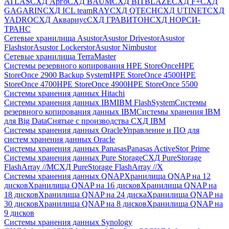
ATLAS
СХД Aрго
СХД BAUM
СХД BITBLAZE
СХД F+
СХД
GAGARIN
СХД ICL teamRAY
СХД QTECH
СХД UTINET
СХД
YADRO
СХД Аквариус
СХД ГРАВИТОН
СХД НОРСИ-
ТРАНС
Сетевые хранилища Asustor
Asustor Drivestor
Asustor
Flashstor
Asustor Lockerstor
Asustor Nimbustor
Сетевые хранилища TerraMaster
Системы резервного копирования HPE StoreOnce
HPE
StoreOnce 2900 Backup System
HPE StoreOnce 4500
HPE
StoreOnce 4700
HPE StoreOnce 4900
HPE StoreOnce 5500
Системы хранения данных Hitachi
Системы хранения данных IBM
IBM FlashSystem
Системы
резервного копирования данных IBM
Системы хранения IBM
для Big Data
Снятые с производства СХД IBM
Системы хранения данных Oracle
Управление и ПО для
систем хранения данных Oracle
Системы хранения данных Panasas
Panasas ActiveStor Prime
Системы хранения данных Pure Storage
СХД PureStorage
FlashArray //M
СХД PureStorage FlashArray //X
Системы хранения данных QNAP
Хранилища QNAP на 12
дисков
Хранилища QNAP на 16 дисков
Хранилища QNAP на
18 дисков
Хранилища QNAP на 24 диска
Хранилища QNAP на
30 дисков
Хранилища QNAP на 8 дисков
Хранилища QNAP на
9 дисков
Системы хранения данных Synology