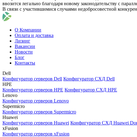
ввозится легально благодаря новому законодательству с парал
В связи с участившимися случаями недобросовестной конкуре
О Компании
Оплата и доставка
Лизинг
Вакансии
Новости
Блог
Контакты
Dell
Конфигуратор серверов Dell
Конфигуратор СХД Dell
HPE
Конфигуратор серверов HPE
Конфигуратор СХД HPE
Lenovo
Конфигуратор серверов Lenovo
Supermicro
Конфигуратор серверов Supermicro
Huawei
Конфигуратор серверов Huawei
Конфигуратор СХД Huawei Do
xFusion
Конфигуратор серверов xFusion