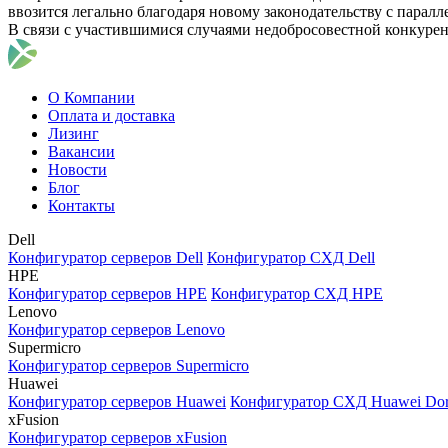
ввозится легально благодаря новому законодательству с парал
В связи с участившимися случаями недобросовестной конкуре
О Компании
Оплата и доставка
Лизинг
Вакансии
Новости
Блог
Контакты
Dell
Конфигуратор серверов Dell
Конфигуратор СХД Dell
HPE
Конфигуратор серверов HPE
Конфигуратор СХД HPE
Lenovo
Конфигуратор серверов Lenovo
Supermicro
Конфигуратор серверов Supermicro
Huawei
Конфигуратор серверов Huawei
Конфигуратор СХД Huawei Do
xFusion
Конфигуратор серверов xFusion