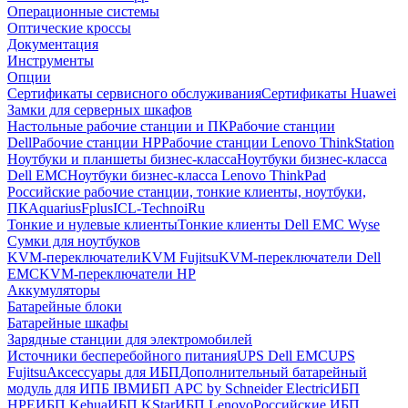
Операционные системы
Оптические кроссы
Документация
Инструменты
Опции
Сертификаты сервисного обслуживания
Сертификаты Huawei
Замки для серверных шкафов
Настольные рабочие станции и ПК
Рабочие станции
Dell
Рабочие станции HP
Рабочие станции Lenovo ThinkStation
Ноутбуки и планшеты бизнес-класса
Ноутбуки бизнес-класса
Dell EMC
Ноутбуки бизнес-класса Lenovo ThinkPad
Российские рабочие станции, тонкие клиенты, ноутбуки,
ПК
Aquarius
Fplus
ICL-Techno
iRu
Тонкие и нулевые клиенты
Тонкие клиенты Dell EMC Wyse
Сумки для ноутбуков
KVM-переключатели
KVM Fujitsu
KVM-переключатели Dell
EMC
KVM-переключатели HP
Аккумуляторы
Батарейные блоки
Батарейные шкафы
Зарядные станции для электромобилей
Источники бесперебойного питания
UPS Dell EMC
UPS
Fujitsu
Аксессуары для ИБП
Дополнительный батарейный
модуль для ИПБ IBM
ИБП APC by Schneider Electric
ИБП
HPE
ИБП Kehua
ИБП KStar
ИБП Lenovo
Российские ИБП