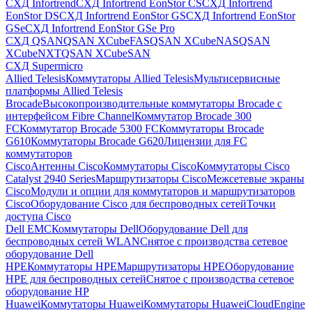
СХД Infortrend
СХД Infortrend EonStor CS
СХД Infortrend
EonStor DS
СХД Infortrend EonStor GS
СХД Infortrend EonStor
GSe
СХД Infortrend EonStor GSe Pro
СХД QSAN
QSAN XCubeFAS
QSAN XCubeNAS
QSAN
XCubeNXT
QSAN XCubeSAN
СХД Supermicro
Allied Telesis
Коммутаторы Allied Telesis
Мультисервисные
платформы Allied Telesis
Brocade
Высокопроизводительные коммутаторы Brocade с
интерфейсом Fibre Channel
Коммутатор Brocade 300
FC
Коммутатор Brocade 5300 FC
Коммутаторы Brocade
G610
Коммутаторы Brocade G620
Лицензии для FC
коммутаторов
Cisco
Антенны Cisco
Коммутаторы Cisco
Коммутаторы Cisco
Catalyst 2940 Series
Маршрутизаторы Cisco
Межсетевые экраны
Cisco
Модули и опции для коммутаторов и маршрутизаторов
Cisco
Оборудование Cisco для беспроводных сетей
Точки
доступа Cisco
Dell EMC
Коммутаторы Dell
Оборудование Dell для
беспроводных сетей WLAN
Снятое с производства сетевое
оборудование Dell
HPE
Коммутаторы HPE
Маршрутизаторы HPE
Оборудование
HPE для беспроводных сетей
Снятое с производства сетевое
оборудование HP
Huawei
Коммутаторы Huawei
Коммутаторы HuaweiCloudEngine