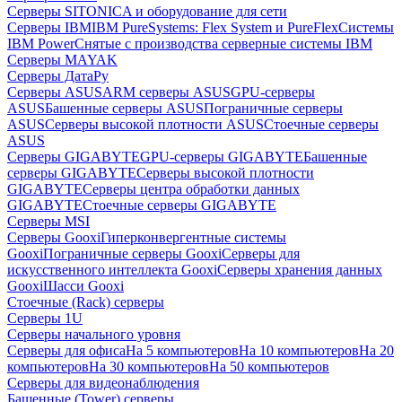
Серверы SITONICA и оборудование для сети
Серверы IBM
IBM PureSystems: Flex System и PureFlex
Системы
IBM Power
Снятые с производства серверные системы IBM
Серверы MAYAK
Серверы ДатаРу
Серверы ASUS
ARM серверы ASUS
GPU-серверы
ASUS
Башенные серверы ASUS
Пограничные серверы
ASUS
Серверы высокой плотности ASUS
Стоечные серверы
ASUS
Серверы GIGABYTE
GPU-серверы GIGABYTE
Башенные
серверы GIGABYTE
Серверы высокой плотности
GIGABYTE
Серверы центра обработки данных
GIGABYTE
Стоечные серверы GIGABYTE
Серверы MSI
Серверы Gooxi
Гиперконвергентные системы
Gooxi
Пограничные серверы Gooxi
Серверы для
искусственного интеллекта Gooxi
Серверы хранения данных
Gooxi
Шасси Gooxi
Стоечные (Rack) серверы
Серверы 1U
Серверы начального уровня
Серверы для офиса
На 5 компьютеров
На 10 компьютеров
На 20
компьютеров
На 30 компьютеров
На 50 компьютеров
Серверы для видеонаблюдения
Башенные (Tower) серверы