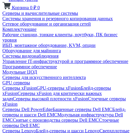
Корзина
0
₽
0
Серверы и вычислительные системы
Системы хранения и резервного копирования данных
Сетевое оборудование и организация сетей
Комплектующие
Рабочие станции, тонкие клиенты, ноутбуки, ПК бизнес
уровня
ИБП, монтажное оборудование, KVM, опции
Оборудование для майнинга
Системы видеонаблюдения
Управление IT-инфраструктурой и программное обеспечение
Программное обеспечение
Модульные ЦОД
Серверы для искусственного интеллекта
GPU серверы
Серверы xFusion
GPU-серверы xFusion
Блейд-серверы
xFusion
Серверы xFusion для критически важных
задач
Серверы высокой плотности xFusion
Стоечные серверы
xFusion
Серверы Dell PowerEdge
Башенные серверы Dell EMC
Блейд-
серверы и шасси Dell EMC
Модульная инфраструктура Dell
EMC
Снятые с производства серверы Dell EMC
Стоечные
серверы Dell EMC
Серверы Lenovo
Блейд-серверы и шасси Lenovo
Сверхплотные