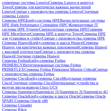
серверные системы Lenovo
Серверы Lenovo в корпусе
Tower
Серверы для критически важных вычислений
Lenovo
Снятые с производства серверы Lenovo
Стоечные
серверы Lenovo
Серверы HPE
Блейд-системы HPE
Вычислительные системы
HPE High Performance Computing (HPC)
Компонуемые IT
системы HPE Synergy
Сверхплотные серверы HPE
Серверы
HPE MicroServer
Серверы HPE в корпусе Tower
Серверы HPE
для установки в стойку
Снятые с производства серверы HPE
Серверы Huawei
Блейд-серверы и шасси Huawei
Серверы
Huawei для критически важных приложений
Серверы Huawei
с высокой плотностью
Снятые с производства серверы
Huawei
Стоечные серверы Huawei
Серверы Fujitsu
Блейд-серверы Fujitsu
PRIMERGY
Интегрированные системы Fujitsu
PRIMEFLEX
Серверы Fujitsu Primequest Mission Critical
Снятые
с производства серверы Fujitsu
Серверы Cisco
Блейд-серверы Cisco
Модульные серверы
Cisco
Стоечные серверы Cisco
Центральные устройства и
модули ввода-вывода Cisco UCS
Серверы Supermicro
Supermicro 1U
Supermicro 2U
Supermicro 4U
Серверы Oracle
Блейд-серверы и шасси Oracle
Серверы Oracle
SPARC
Серверы Oracle x86
Серверы Crusader
Серверы Rikor