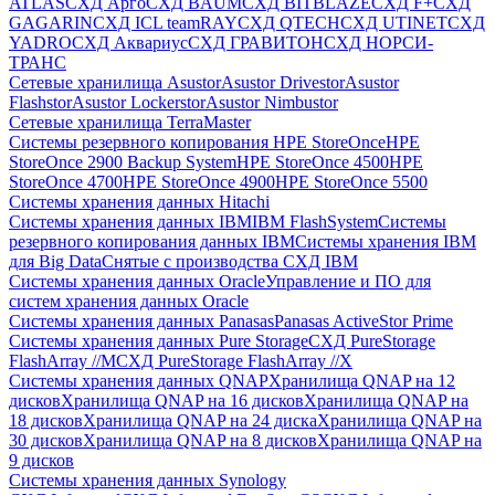
ATLAS
СХД Aрго
СХД BAUM
СХД BITBLAZE
СХД F+
СХД
GAGARIN
СХД ICL teamRAY
СХД QTECH
СХД UTINET
СХД
YADRO
СХД Аквариус
СХД ГРАВИТОН
СХД НОРСИ-
ТРАНС
Сетевые хранилища Asustor
Asustor Drivestor
Asustor
Flashstor
Asustor Lockerstor
Asustor Nimbustor
Сетевые хранилища TerraMaster
Системы резервного копирования HPE StoreOnce
HPE
StoreOnce 2900 Backup System
HPE StoreOnce 4500
HPE
StoreOnce 4700
HPE StoreOnce 4900
HPE StoreOnce 5500
Системы хранения данных Hitachi
Системы хранения данных IBM
IBM FlashSystem
Системы
резервного копирования данных IBM
Системы хранения IBM
для Big Data
Снятые с производства СХД IBM
Системы хранения данных Oracle
Управление и ПО для
систем хранения данных Oracle
Системы хранения данных Panasas
Panasas ActiveStor Prime
Системы хранения данных Pure Storage
СХД PureStorage
FlashArray //M
СХД PureStorage FlashArray //X
Системы хранения данных QNAP
Хранилища QNAP на 12
дисков
Хранилища QNAP на 16 дисков
Хранилища QNAP на
18 дисков
Хранилища QNAP на 24 диска
Хранилища QNAP на
30 дисков
Хранилища QNAP на 8 дисков
Хранилища QNAP на
9 дисков
Системы хранения данных Synology