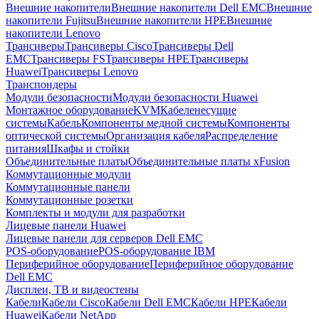
Внешние накопители
Внешние накопители Dell EMC
Внешние
накопители Fujitsu
Внешние накопители HPE
Внешние
накопители Lenovo
Трансиверы
Трансиверы Cisco
Трансиверы Dell
EMC
Трансиверы FS
Трансиверы HPE
Трансиверы
Huawei
Трансиверы Lenovo
Транспондеры
Модули безопасности
Модули безопасности Huawei
Монтажное оборудование
KVM
Кабеленесущие
системы
Кабель
Компоненты медной системы
Компоненты
оптической системы
Организация кабеля
Распределение
питания
Шкафы и стойки
Объединительные платы
Объединительные платы xFusion
Коммутационные модули
Коммутационные панели
Коммутационные розетки
Комплекты и модули для разработки
Лицевые панели Huawei
Лицевые панели для серверов Dell EMC
POS-оборудование
POS-оборудование IBM
Периферийное оборудование
Периферийное оборудование
Dell EMC
Дисплеи, ТВ и видеостены
Кабели
Кабели Cisco
Кабели Dell EMC
Кабели HPE
Кабели
Huawei
Кабели NetApp