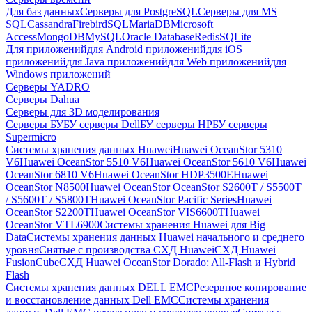
Для баз данных
Серверы для PostgreSQL
Серверы для MS
SQL
Cassandra
FirebirdSQL
MariaDB
Microsoft
Access
MongoDB
MySQL
Oracle Database
Redis
SQLite
Для приложений
для Android приложений
для iOS
приложений
для Java приложений
для Web приложений
для
Windows приложений
Серверы YADRO
Серверы Dahua
Серверы для 3D моделирования
Серверы БУ
БУ серверы Dell
БУ серверы HP
БУ серверы
Supermicro
Системы хранения данных Huawei
Huawei OceanStor 5310
V6
Huawei OceanStor 5510 V6
Huawei OceanStor 5610 V6
Huawei
OceanStor 6810 V6
Huawei OceanStor HDP3500E
Huawei
OceanStor N8500
Huawei OceanStor OceanStor S2600T / S5500T
/ S5600T / S5800T
Huawei OceanStor Pacific Series
Huawei
OceanStor S2200T
Huawei OceanStor VIS6600T
Huawei
OceanStor VTL6900
Системы хранения Huawei для Big
Data
Системы хранения данных Huawei начального и среднего
уровня
Снятые с производства СХД Huawei
СХД Huawei
FusionCube
СХД Huawei OceanStor Dorado: All-Flash и Hybrid
Flash
Системы хранения данных DELL EMC
Резервное копирование
и восстановление данных Dell EMC
Системы хранения