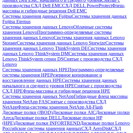
данных Dell EMC начального и среднего уровня
Снятые с
производства СХД Dell EMC
СХД DELL PowerProtect
Флеш-
массивы и гибридные решения Dell EMC
Системы хранения данных Fujitsu
Системы хранения данных
Fujitsu Eternus
Системы хранения данных Lenovo
Облачные системы
хранения Lenovo
Программно-определяемые системы
хранения данных Lenovo
Системы хранения данных Lenovo
Storage
Системы хранения данных Lenovo Storwize
Системы
хранения данных Lenovo ThinkSystem DE
Системы хранения
данных Lenovo ThinkSystem DM
Системы хранения данных
Lenovo ThinkSystem серии DS
Снятые с производства СХД
Lenovo
Системы хранения данных HPE
Программно-определяемые
системы хранения HPE
Резервное копирование и
восстановление данных HPE
Системы хранения данных
начального и среднего уровня HPE
Снятые с производства
СХД HPE
Флеш-массивы и гибридные решения HPE
Cистемы хранения данных NetApp
Гибридные флеш массивы
хранения NetApp FAS
Снятые с производства СХД
NetApp
Флеш-системы хранения NetApp All-Flash
Дисковые полки (JBOD)
Дисковые полки AIC
Дисковые полки
Areca
Дисковые полки DELL
Дисковые полки HP
(HPE)
Дисковые полки INFORTREND
Дисковые полки Lenovo
Российские системы хранения данных
СХД AeroDisk
СХД