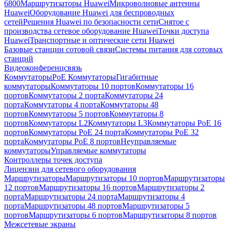
6800
Маршрутизаторы Huawei
Микроволновые антенны
Huawei
Оборудование Huawei для беспроводных
сетей
Решения Huawei по безопасности сети
Снятое с
производства сетевое оборудование Huawei
Точки доступа
Huawei
Транспортные и оптические сети Huawei
Базовые станции сотовой связи
Системы питания для сотовых
станций
Видеоконференцсвязь
Коммутаторы
PoE Коммутаторы
Гигабитные
коммутаторы
Коммутаторы 10 портов
Коммутаторы 16
портов
Коммутаторы 2 порта
Коммутаторы 24
порта
Коммутаторы 4 порта
Коммутаторы 48
портов
Коммутаторы 5 портов
Коммутаторы 8
портов
Коммутаторы L2
Коммутаторы L3
Коммутаторы PoE 16
портов
Коммутаторы PoE 24 порта
Коммутаторы PoE 32
порта
Коммутаторы PoE 8 портов
Неуправляемые
коммутаторы
Управляемые коммутаторы
Контроллеры точек доступа
Лицензии для сетевого оборудования
Маршрутизаторы
Маршрутизаторы 10 портов
Маршрутизаторы
12 портов
Маршрутизаторы 16 портов
Маршрутизаторы 2
порта
Маршрутизаторы 24 порта
Маршрутизаторы 4
порта
Маршрутизаторы 48 портов
Маршрутизаторы 5
портов
Маршрутизаторы 6 портов
Маршрутизаторы 8 портов
Межсетевые экраны