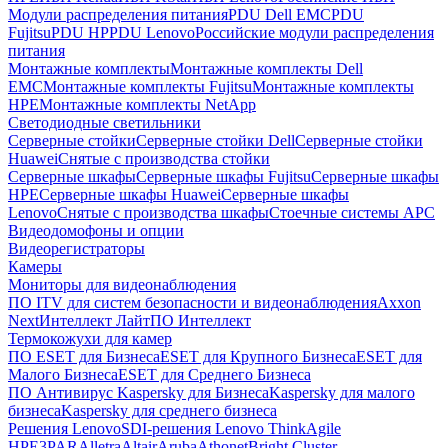
Модули распределения питания
PDU Dell EMC
PDU
Fujitsu
PDU HP
PDU Lenovo
Российские модули распределения
питания
Монтажные комплекты
Монтажные комплекты Dell
EMC
Монтажные комплекты Fujitsu
Монтажные комплекты
HPE
Монтажные комплекты NetApp
Светодиодные светильники
Серверные стойки
Серверные стойки Dell
Серверные стойки
Huawei
Снятые с производства стойки
Серверные шкафы
Серверные шкафы Fujitsu
Серверные шкафы
HPE
Серверные шкафы Huawei
Серверные шкафы
Lenovo
Снятые с производства шкафы
Стоечные системы APC
Видеодомофоны и опции
Видеорегистраторы
Камеры
Мониторы для видеонаблюдения
ПО ITV для систем безопасности и видеонаблюдения
Axxon
Next
Интеллект Лайт
ПО Интеллект
Термокожухи для камер
ПО ESET для Бизнеса
ESET для Крупного Бизнеса
ESET для
Малого Бизнеса
ESET для Среднего Бизнеса
ПО Антивирус Kaspersky для Бизнеса
Kaspersky для малого
бизнеса
Kaspersky для среднего бизнеса
Решения Lenovo
SDI-решения Lenovo ThinkAgile
HPE
3PAR
Alletra
Altair
Aruba
Athonet
Bright Cluster