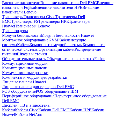
Внешние накопители
Внешние накопители Dell EMC
Внешние
накопители Fujitsu
Внешние накопители HPE
Внешние
накопители Lenovo
Трансиверы
Трансиверы Cisco
Трансиверы Dell
EMC
Трансиверы FS
Трансиверы HPE
Трансиверы
Huawei
Трансиверы Lenovo
Транспондеры
Модули безопасности
Модули безопасности Huawei
Монтажное оборудование
KVM
Кабеленесущие
системы
Кабель
Компоненты медной системы
Компоненты
оптической системы
Организация кабеля
Распределение
питания
Шкафы и стойки
Объединительные платы
Объединительные платы xFusion
Коммутационные модули
Коммутационные панели
Коммутационные розетки
Комплекты и модули для разработки
Лицевые панели Huawei
Лицевые панели для серверов Dell EMC
POS-оборудование
POS-оборудование IBM
Периферийное оборудование
Периферийное оборудование
Dell EMC
Дисплеи, ТВ и видеостены
Кабели
Кабели Cisco
Кабели Dell EMC
Кабели HPE
Кабели
Huawei
Кабели NetApp