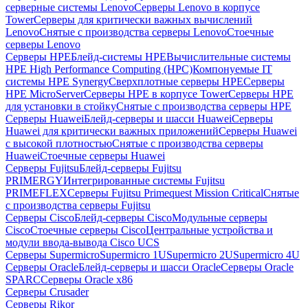
серверные системы Lenovo
Серверы Lenovo в корпусе
Tower
Серверы для критически важных вычислений
Lenovo
Снятые с производства серверы Lenovo
Стоечные
серверы Lenovo
Серверы HPE
Блейд-системы HPE
Вычислительные системы
HPE High Performance Computing (HPC)
Компонуемые IT
системы HPE Synergy
Сверхплотные серверы HPE
Серверы
HPE MicroServer
Серверы HPE в корпусе Tower
Серверы HPE
для установки в стойку
Снятые с производства серверы HPE
Серверы Huawei
Блейд-серверы и шасси Huawei
Серверы
Huawei для критически важных приложений
Серверы Huawei
с высокой плотностью
Снятые с производства серверы
Huawei
Стоечные серверы Huawei
Серверы Fujitsu
Блейд-серверы Fujitsu
PRIMERGY
Интегрированные системы Fujitsu
PRIMEFLEX
Серверы Fujitsu Primequest Mission Critical
Снятые
с производства серверы Fujitsu
Серверы Cisco
Блейд-серверы Cisco
Модульные серверы
Cisco
Стоечные серверы Cisco
Центральные устройства и
модули ввода-вывода Cisco UCS
Серверы Supermicro
Supermicro 1U
Supermicro 2U
Supermicro 4U
Серверы Oracle
Блейд-серверы и шасси Oracle
Серверы Oracle
SPARC
Серверы Oracle x86
Серверы Crusader
Серверы Rikor