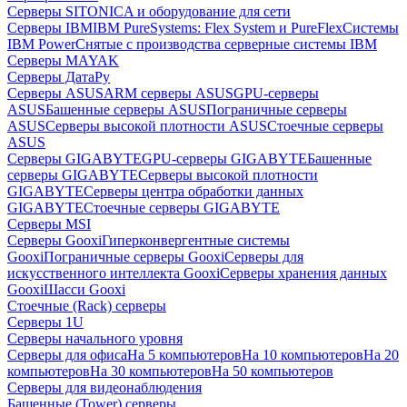
Серверы SITONICA и оборудование для сети
Серверы IBM
IBM PureSystems: Flex System и PureFlex
Системы
IBM Power
Снятые с производства серверные системы IBM
Серверы MAYAK
Серверы ДатаРу
Серверы ASUS
ARM серверы ASUS
GPU-серверы
ASUS
Башенные серверы ASUS
Пограничные серверы
ASUS
Серверы высокой плотности ASUS
Стоечные серверы
ASUS
Серверы GIGABYTE
GPU-серверы GIGABYTE
Башенные
серверы GIGABYTE
Серверы высокой плотности
GIGABYTE
Серверы центра обработки данных
GIGABYTE
Стоечные серверы GIGABYTE
Серверы MSI
Серверы Gooxi
Гиперконвергентные системы
Gooxi
Пограничные серверы Gooxi
Серверы для
искусственного интеллекта Gooxi
Серверы хранения данных
Gooxi
Шасси Gooxi
Стоечные (Rack) серверы
Серверы 1U
Серверы начального уровня
Серверы для офиса
На 5 компьютеров
На 10 компьютеров
На 20
компьютеров
На 30 компьютеров
На 50 компьютеров
Серверы для видеонаблюдения
Башенные (Tower) серверы