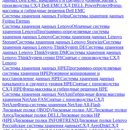
данных Dell EMC начального и среднего уровня
Снятые с
производства СХД Dell EMC
СХД DELL PowerProtect
Флеш-
массивы и гибридные решения Dell EMC
Системы хранения данных Fujitsu
Системы хранения данных
Fujitsu Eternus
Системы хранения данных Lenovo
Облачные системы
хранения Lenovo
Программно-определяемые системы
хранения данных Lenovo
Системы хранения данных Lenovo
Storage
Системы хранения данных Lenovo Storwize
Системы
хранения данных Lenovo ThinkSystem DE
Системы хранения
данных Lenovo ThinkSystem DM
Системы хранения данных
Lenovo ThinkSystem серии DS
Снятые с производства СХД
Lenovo
Системы хранения данных HPE
Программно-определяемые
системы хранения HPE
Резервное копирование и
восстановление данных HPE
Системы хранения данных
начального и среднего уровня HPE
Снятые с производства
СХД HPE
Флеш-массивы и гибридные решения HPE
Cистемы хранения данных NetApp
Гибридные флеш массивы
хранения NetApp FAS
Снятые с производства СХД
NetApp
Флеш-системы хранения NetApp All-Flash
Дисковые полки (JBOD)
Дисковые полки AIC
Дисковые полки
Areca
Дисковые полки DELL
Дисковые полки HP
(HPE)
Дисковые полки INFORTREND
Дисковые полки Lenovo
Российские системы хранения данных
СХД AeroDisk
СХД