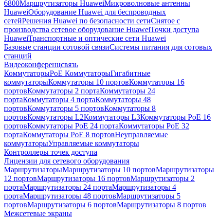
6800
Маршрутизаторы Huawei
Микроволновые антенны
Huawei
Оборудование Huawei для беспроводных
сетей
Решения Huawei по безопасности сети
Снятое с
производства сетевое оборудование Huawei
Точки доступа
Huawei
Транспортные и оптические сети Huawei
Базовые станции сотовой связи
Системы питания для сотовых
станций
Видеоконференцсвязь
Коммутаторы
PoE Коммутаторы
Гигабитные
коммутаторы
Коммутаторы 10 портов
Коммутаторы 16
портов
Коммутаторы 2 порта
Коммутаторы 24
порта
Коммутаторы 4 порта
Коммутаторы 48
портов
Коммутаторы 5 портов
Коммутаторы 8
портов
Коммутаторы L2
Коммутаторы L3
Коммутаторы PoE 16
портов
Коммутаторы PoE 24 порта
Коммутаторы PoE 32
порта
Коммутаторы PoE 8 портов
Неуправляемые
коммутаторы
Управляемые коммутаторы
Контроллеры точек доступа
Лицензии для сетевого оборудования
Маршрутизаторы
Маршрутизаторы 10 портов
Маршрутизаторы
12 портов
Маршрутизаторы 16 портов
Маршрутизаторы 2
порта
Маршрутизаторы 24 порта
Маршрутизаторы 4
порта
Маршрутизаторы 48 портов
Маршрутизаторы 5
портов
Маршрутизаторы 6 портов
Маршрутизаторы 8 портов
Межсетевые экраны