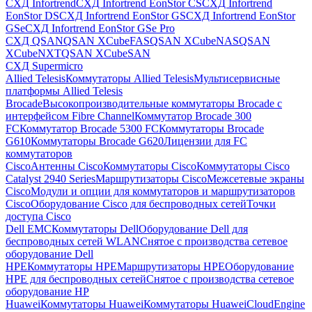
СХД Infortrend
СХД Infortrend EonStor CS
СХД Infortrend
EonStor DS
СХД Infortrend EonStor GS
СХД Infortrend EonStor
GSe
СХД Infortrend EonStor GSe Pro
СХД QSAN
QSAN XCubeFAS
QSAN XCubeNAS
QSAN
XCubeNXT
QSAN XCubeSAN
СХД Supermicro
Allied Telesis
Коммутаторы Allied Telesis
Мультисервисные
платформы Allied Telesis
Brocade
Высокопроизводительные коммутаторы Brocade с
интерфейсом Fibre Channel
Коммутатор Brocade 300
FC
Коммутатор Brocade 5300 FC
Коммутаторы Brocade
G610
Коммутаторы Brocade G620
Лицензии для FC
коммутаторов
Cisco
Антенны Cisco
Коммутаторы Cisco
Коммутаторы Cisco
Catalyst 2940 Series
Маршрутизаторы Cisco
Межсетевые экраны
Cisco
Модули и опции для коммутаторов и маршрутизаторов
Cisco
Оборудование Cisco для беспроводных сетей
Точки
доступа Cisco
Dell EMC
Коммутаторы Dell
Оборудование Dell для
беспроводных сетей WLAN
Снятое с производства сетевое
оборудование Dell
HPE
Коммутаторы HPE
Маршрутизаторы HPE
Оборудование
HPE для беспроводных сетей
Снятое с производства сетевое
оборудование HP
Huawei
Коммутаторы Huawei
Коммутаторы HuaweiCloudEngine