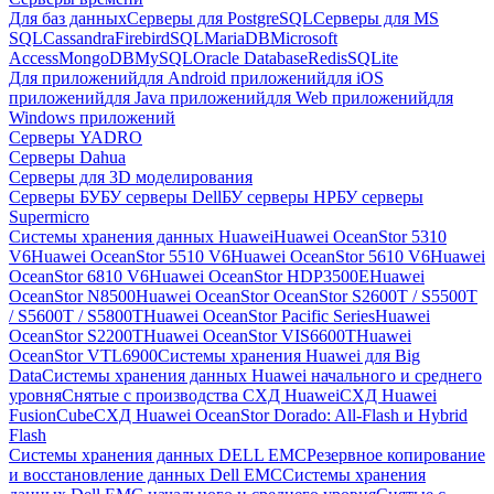
Для баз данных
Серверы для PostgreSQL
Серверы для MS
SQL
Cassandra
FirebirdSQL
MariaDB
Microsoft
Access
MongoDB
MySQL
Oracle Database
Redis
SQLite
Для приложений
для Android приложений
для iOS
приложений
для Java приложений
для Web приложений
для
Windows приложений
Серверы YADRO
Серверы Dahua
Серверы для 3D моделирования
Серверы БУ
БУ серверы Dell
БУ серверы HP
БУ серверы
Supermicro
Системы хранения данных Huawei
Huawei OceanStor 5310
V6
Huawei OceanStor 5510 V6
Huawei OceanStor 5610 V6
Huawei
OceanStor 6810 V6
Huawei OceanStor HDP3500E
Huawei
OceanStor N8500
Huawei OceanStor OceanStor S2600T / S5500T
/ S5600T / S5800T
Huawei OceanStor Pacific Series
Huawei
OceanStor S2200T
Huawei OceanStor VIS6600T
Huawei
OceanStor VTL6900
Системы хранения Huawei для Big
Data
Системы хранения данных Huawei начального и среднего
уровня
Снятые с производства СХД Huawei
СХД Huawei
FusionCube
СХД Huawei OceanStor Dorado: All-Flash и Hybrid
Flash
Системы хранения данных DELL EMC
Резервное копирование
и восстановление данных Dell EMC
Системы хранения