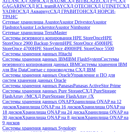
ATLAS
СХД Aрго
СХД BAUM
СХД BITBLAZE
СХД F+
СХД
GAGARIN
СХД ICL teamRAY
СХД QTECH
СХД UTINET
СХД
YADRO
СХД Аквариус
СХД ГРАВИТОН
СХД НОРСИ-
ТРАНС
Сетевые хранилища Asustor
Asustor Drivestor
Asustor
Flashstor
Asustor Lockerstor
Asustor Nimbustor
Сетевые хранилища TerraMaster
Системы резервного копирования HPE StoreOnce
HPE
StoreOnce 2900 Backup System
HPE StoreOnce 4500
HPE
StoreOnce 4700
HPE StoreOnce 4900
HPE StoreOnce 5500
Системы хранения данных Hitachi
Системы хранения данных IBM
IBM FlashSystem
Системы
резервного копирования данных IBM
Системы хранения IBM
для Big Data
Снятые с производства СХД IBM
Системы хранения данных Oracle
Управление и ПО для
систем хранения данных Oracle
Системы хранения данных Panasas
Panasas ActiveStor Prime
Системы хранения данных Pure Storage
СХД PureStorage
FlashArray //M
СХД PureStorage FlashArray //X
Системы хранения данных QNAP
Хранилища QNAP на 12
дисков
Хранилища QNAP на 16 дисков
Хранилища QNAP на
18 дисков
Хранилища QNAP на 24 диска
Хранилища QNAP на
30 дисков
Хранилища QNAP на 8 дисков
Хранилища QNAP на
9 дисков
Системы хранения данных Synology