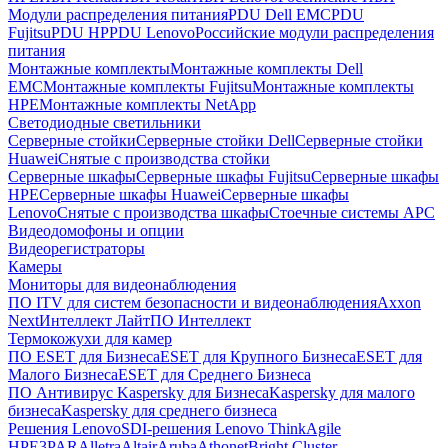
Модули распределения питания
PDU Dell EMC
PDU
Fujitsu
PDU HP
PDU Lenovo
Российские модули распределения
питания
Монтажные комплекты
Монтажные комплекты Dell
EMC
Монтажные комплекты Fujitsu
Монтажные комплекты
HPE
Монтажные комплекты NetApp
Светодиодные светильники
Серверные стойки
Серверные стойки Dell
Серверные стойки
Huawei
Снятые с производства стойки
Серверные шкафы
Серверные шкафы Fujitsu
Серверные шкафы
HPE
Серверные шкафы Huawei
Серверные шкафы
Lenovo
Снятые с производства шкафы
Стоечные системы APC
Видеодомофоны и опции
Видеорегистраторы
Камеры
Мониторы для видеонаблюдения
ПО ITV для систем безопасности и видеонаблюдения
Axxon
Next
Интеллект Лайт
ПО Интеллект
Термокожухи для камер
ПО ESET для Бизнеса
ESET для Крупного Бизнеса
ESET для
Малого Бизнеса
ESET для Среднего Бизнеса
ПО Антивирус Kaspersky для Бизнеса
Kaspersky для малого
бизнеса
Kaspersky для среднего бизнеса
Решения Lenovo
SDI-решения Lenovo ThinkAgile
HPE
3PAR
Alletra
Altair
Aruba
Athonet
Bright Cluster