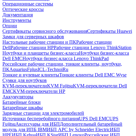
Операционные системы
Оптические кроссы
Документация
Инструменты
Опции
Сертификаты сервисного обслуживания
Сертификаты Huawei
Замки для серверных шкафов
Настольные рабочие станции и ПК
Рабочие станции
Dell
Рабочие станции HP
Рабочие станции Lenovo ThinkStation
Ноутбуки и планшеты бизнес-класса
Ноутбуки бизнес-класса
Dell EMC
Ноутбуки бизнес-класса Lenovo ThinkPad
Российские рабочие станции, тонкие клиенты, ноутбуки,
ПК
Aquarius
Fplus
ICL-Techno
iRu
Тонкие и нулевые клиенты
Тонкие клиенты Dell EMC Wyse
Сумки для ноутбуков
KVM-переключатели
KVM Fujitsu
KVM-переключатели Dell
EMC
KVM-переключатели HP
Аккумуляторы
Батарейные блоки
Батарейные шкафы
Зарядные станции для электромобилей
Источники бесперебойного питания
UPS Dell EMC
UPS
Fujitsu
Аксессуары для ИБП
Дополнительный батарейный
модуль для ИПБ IBM
ИБП APC by Schneider Electric
ИБП
HPE
ИБП Kehua
ИБП KStar
ИБП Lenovo
Российские ИБП