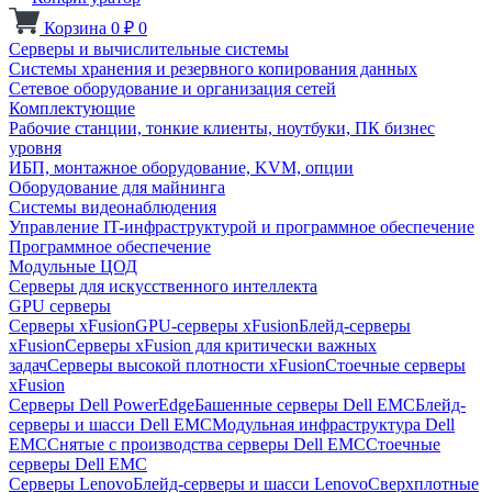
Корзина
0
₽
0
Серверы и вычислительные системы
Системы хранения и резервного копирования данных
Сетевое оборудование и организация сетей
Комплектующие
Рабочие станции, тонкие клиенты, ноутбуки, ПК бизнес
уровня
ИБП, монтажное оборудование, KVM, опции
Оборудование для майнинга
Системы видеонаблюдения
Управление IT-инфраструктурой и программное обеспечение
Программное обеспечение
Модульные ЦОД
Серверы для искусственного интеллекта
GPU серверы
Серверы xFusion
GPU-серверы xFusion
Блейд-серверы
xFusion
Серверы xFusion для критически важных
задач
Серверы высокой плотности xFusion
Стоечные серверы
xFusion
Серверы Dell PowerEdge
Башенные серверы Dell EMC
Блейд-
серверы и шасси Dell EMC
Модульная инфраструктура Dell
EMC
Снятые с производства серверы Dell EMC
Стоечные
серверы Dell EMC
Серверы Lenovo
Блейд-серверы и шасси Lenovo
Сверхплотные