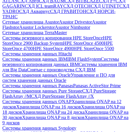
ATLAS
СХД Aрго
СХД BAUM
СХД BITBLAZE
СХД F+
СХД
GAGARIN
СХД ICL teamRAY
СХД QTECH
СХД UTINET
СХД
YADRO
СХД Аквариус
СХД ГРАВИТОН
СХД НОРСИ-
ТРАНС
Сетевые хранилища Asustor
Asustor Drivestor
Asustor
Flashstor
Asustor Lockerstor
Asustor Nimbustor
Сетевые хранилища TerraMaster
Системы резервного копирования HPE StoreOnce
HPE
StoreOnce 2900 Backup System
HPE StoreOnce 4500
HPE
StoreOnce 4700
HPE StoreOnce 4900
HPE StoreOnce 5500
Системы хранения данных Hitachi
Системы хранения данных IBM
IBM FlashSystem
Системы
резервного копирования данных IBM
Системы хранения IBM
для Big Data
Снятые с производства СХД IBM
Системы хранения данных Oracle
Управление и ПО для
систем хранения данных Oracle
Системы хранения данных Panasas
Panasas ActiveStor Prime
Системы хранения данных Pure Storage
СХД PureStorage
FlashArray //M
СХД PureStorage FlashArray //X
Системы хранения данных QNAP
Хранилища QNAP на 12
дисков
Хранилища QNAP на 16 дисков
Хранилища QNAP на
18 дисков
Хранилища QNAP на 24 диска
Хранилища QNAP на
30 дисков
Хранилища QNAP на 8 дисков
Хранилища QNAP на
9 дисков
Системы хранения данных Synology