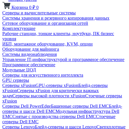
Корзина
0
₽
0
Серверы и вычислительные системы
Системы хранения и резервного копирования данных
Сетевое оборудование и организация сетей
Комплектующие
Рабочие станции, тонкие клиенты, ноутбуки, ПК бизнес
уровня
ИБП, монтажное оборудование, KVM, опции
Оборудование для майнинга
Системы видеонаблюдения
Управление IT-инфраструктурой и программное обеспечение
Программное обеспечение
Модульные ЦОД
Серверы для искусственного интеллекта
GPU серверы
Серверы xFusion
GPU-серверы xFusion
Блейд-серверы
xFusion
Серверы xFusion для критически важных
задач
Серверы высокой плотности xFusion
Стоечные серверы
xFusion
Серверы Dell PowerEdge
Башенные серверы Dell EMC
Блейд-
серверы и шасси Dell EMC
Модульная инфраструктура Dell
EMC
Снятые с производства серверы Dell EMC
Стоечные
серверы Dell EMC
Серверы Lenovo
Блейд-серверы и шасси Lenovo
Сверхплотные