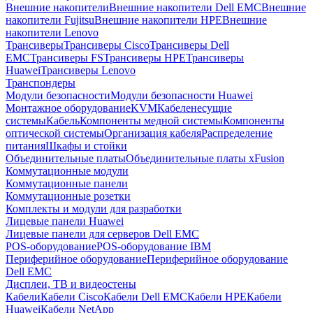
Внешние накопители
Внешние накопители Dell EMC
Внешние
накопители Fujitsu
Внешние накопители HPE
Внешние
накопители Lenovo
Трансиверы
Трансиверы Cisco
Трансиверы Dell
EMC
Трансиверы FS
Трансиверы HPE
Трансиверы
Huawei
Трансиверы Lenovo
Транспондеры
Модули безопасности
Модули безопасности Huawei
Монтажное оборудование
KVM
Кабеленесущие
системы
Кабель
Компоненты медной системы
Компоненты
оптической системы
Организация кабеля
Распределение
питания
Шкафы и стойки
Объединительные платы
Объединительные платы xFusion
Коммутационные модули
Коммутационные панели
Коммутационные розетки
Комплекты и модули для разработки
Лицевые панели Huawei
Лицевые панели для серверов Dell EMC
POS-оборудование
POS-оборудование IBM
Периферийное оборудование
Периферийное оборудование
Dell EMC
Дисплеи, ТВ и видеостены
Кабели
Кабели Cisco
Кабели Dell EMC
Кабели HPE
Кабели
Huawei
Кабели NetApp