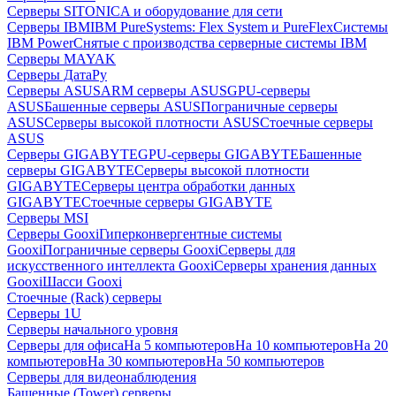
Серверы SITONICA и оборудование для сети
Серверы IBM
IBM PureSystems: Flex System и PureFlex
Системы
IBM Power
Снятые с производства серверные системы IBM
Серверы MAYAK
Серверы ДатаРу
Серверы ASUS
ARM серверы ASUS
GPU-серверы
ASUS
Башенные серверы ASUS
Пограничные серверы
ASUS
Серверы высокой плотности ASUS
Стоечные серверы
ASUS
Серверы GIGABYTE
GPU-серверы GIGABYTE
Башенные
серверы GIGABYTE
Серверы высокой плотности
GIGABYTE
Серверы центра обработки данных
GIGABYTE
Стоечные серверы GIGABYTE
Серверы MSI
Серверы Gooxi
Гиперконвергентные системы
Gooxi
Пограничные серверы Gooxi
Серверы для
искусственного интеллекта Gooxi
Серверы хранения данных
Gooxi
Шасси Gooxi
Стоечные (Rack) серверы
Серверы 1U
Серверы начального уровня
Серверы для офиса
На 5 компьютеров
На 10 компьютеров
На 20
компьютеров
На 30 компьютеров
На 50 компьютеров
Серверы для видеонаблюдения
Башенные (Tower) серверы