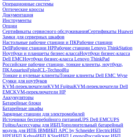
Операционные системы
Оптические кроссы
Документация
Инструменты
Опции
Сертификаты сервисного обслуживания
Сертификаты Huawei
Замки для серверных шкафов
Настольные рабочие станции и ПК
Рабочие станции
Dell
Рабочие станции HP
Рабочие станции Lenovo ThinkStation
Ноутбуки и планшеты бизнес-класса
Ноутбуки бизнес-класса
Dell EMC
Ноутбуки бизнес-класса Lenovo ThinkPad
Российские рабочие станции, тонкие клиенты, ноутбуки,
ПК
Aquarius
Fplus
ICL-Techno
iRu
Тонкие и нулевые клиенты
Тонкие клиенты Dell EMC Wyse
Сумки для ноутбуков
KVM-переключатели
KVM Fujitsu
KVM-переключатели Dell
EMC
KVM-переключатели HP
Аккумуляторы
Батарейные блоки
Батарейные шкафы
Зарядные станции для электромобилей
Источники бесперебойного питания
UPS Dell EMC
UPS
Fujitsu
Аксессуары для ИБП
Дополнительный батарейный
модуль для ИПБ IBM
ИБП APC by Schneider Electric
ИБП
HPE
ИБП Kehua
ИБП KStar
ИБП Lenovo
Российские ИБП