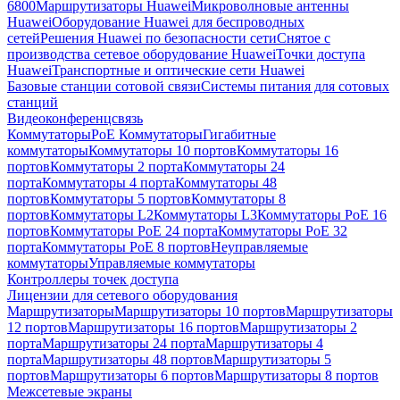
6800
Маршрутизаторы Huawei
Микроволновые антенны
Huawei
Оборудование Huawei для беспроводных
сетей
Решения Huawei по безопасности сети
Снятое с
производства сетевое оборудование Huawei
Точки доступа
Huawei
Транспортные и оптические сети Huawei
Базовые станции сотовой связи
Системы питания для сотовых
станций
Видеоконференцсвязь
Коммутаторы
PoE Коммутаторы
Гигабитные
коммутаторы
Коммутаторы 10 портов
Коммутаторы 16
портов
Коммутаторы 2 порта
Коммутаторы 24
порта
Коммутаторы 4 порта
Коммутаторы 48
портов
Коммутаторы 5 портов
Коммутаторы 8
портов
Коммутаторы L2
Коммутаторы L3
Коммутаторы PoE 16
портов
Коммутаторы PoE 24 порта
Коммутаторы PoE 32
порта
Коммутаторы PoE 8 портов
Неуправляемые
коммутаторы
Управляемые коммутаторы
Контроллеры точек доступа
Лицензии для сетевого оборудования
Маршрутизаторы
Маршрутизаторы 10 портов
Маршрутизаторы
12 портов
Маршрутизаторы 16 портов
Маршрутизаторы 2
порта
Маршрутизаторы 24 порта
Маршрутизаторы 4
порта
Маршрутизаторы 48 портов
Маршрутизаторы 5
портов
Маршрутизаторы 6 портов
Маршрутизаторы 8 портов
Межсетевые экраны