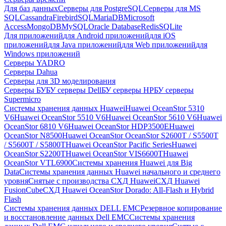
Для баз данных
Серверы для PostgreSQL
Серверы для MS
SQL
Cassandra
FirebirdSQL
MariaDB
Microsoft
Access
MongoDB
MySQL
Oracle Database
Redis
SQLite
Для приложений
для Android приложений
для iOS
приложений
для Java приложений
для Web приложений
для
Windows приложений
Серверы YADRO
Серверы Dahua
Серверы для 3D моделирования
Серверы БУ
БУ серверы Dell
БУ серверы HP
БУ серверы
Supermicro
Системы хранения данных Huawei
Huawei OceanStor 5310
V6
Huawei OceanStor 5510 V6
Huawei OceanStor 5610 V6
Huawei
OceanStor 6810 V6
Huawei OceanStor HDP3500E
Huawei
OceanStor N8500
Huawei OceanStor OceanStor S2600T / S5500T
/ S5600T / S5800T
Huawei OceanStor Pacific Series
Huawei
OceanStor S2200T
Huawei OceanStor VIS6600T
Huawei
OceanStor VTL6900
Системы хранения Huawei для Big
Data
Системы хранения данных Huawei начального и среднего
уровня
Снятые с производства СХД Huawei
СХД Huawei
FusionCube
СХД Huawei OceanStor Dorado: All-Flash и Hybrid
Flash
Системы хранения данных DELL EMC
Резервное копирование
и восстановление данных Dell EMC
Системы хранения