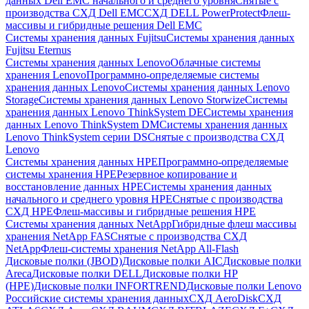
данных Dell EMC начального и среднего уровня
Снятые с
производства СХД Dell EMC
СХД DELL PowerProtect
Флеш-
массивы и гибридные решения Dell EMC
Системы хранения данных Fujitsu
Системы хранения данных
Fujitsu Eternus
Системы хранения данных Lenovo
Облачные системы
хранения Lenovo
Программно-определяемые системы
хранения данных Lenovo
Системы хранения данных Lenovo
Storage
Системы хранения данных Lenovo Storwize
Системы
хранения данных Lenovo ThinkSystem DE
Системы хранения
данных Lenovo ThinkSystem DM
Системы хранения данных
Lenovo ThinkSystem серии DS
Снятые с производства СХД
Lenovo
Системы хранения данных HPE
Программно-определяемые
системы хранения HPE
Резервное копирование и
восстановление данных HPE
Системы хранения данных
начального и среднего уровня HPE
Снятые с производства
СХД HPE
Флеш-массивы и гибридные решения HPE
Cистемы хранения данных NetApp
Гибридные флеш массивы
хранения NetApp FAS
Снятые с производства СХД
NetApp
Флеш-системы хранения NetApp All-Flash
Дисковые полки (JBOD)
Дисковые полки AIC
Дисковые полки
Areca
Дисковые полки DELL
Дисковые полки HP
(HPE)
Дисковые полки INFORTREND
Дисковые полки Lenovo
Российские системы хранения данных
СХД AeroDisk
СХД