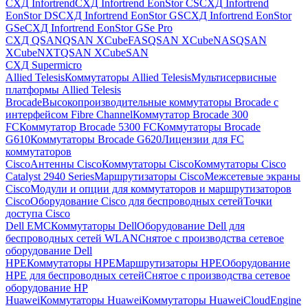
СХД Infortrend
СХД Infortrend EonStor CS
СХД Infortrend
EonStor DS
СХД Infortrend EonStor GS
СХД Infortrend EonStor
GSe
СХД Infortrend EonStor GSe Pro
СХД QSAN
QSAN XCubeFAS
QSAN XCubeNAS
QSAN
XCubeNXT
QSAN XCubeSAN
СХД Supermicro
Allied Telesis
Коммутаторы Allied Telesis
Мультисервисные
платформы Allied Telesis
Brocade
Высокопроизводительные коммутаторы Brocade с
интерфейсом Fibre Channel
Коммутатор Brocade 300
FC
Коммутатор Brocade 5300 FC
Коммутаторы Brocade
G610
Коммутаторы Brocade G620
Лицензии для FC
коммутаторов
Cisco
Антенны Cisco
Коммутаторы Cisco
Коммутаторы Cisco
Catalyst 2940 Series
Маршрутизаторы Cisco
Межсетевые экраны
Cisco
Модули и опции для коммутаторов и маршрутизаторов
Cisco
Оборудование Cisco для беспроводных сетей
Точки
доступа Cisco
Dell EMC
Коммутаторы Dell
Оборудование Dell для
беспроводных сетей WLAN
Снятое с производства сетевое
оборудование Dell
HPE
Коммутаторы HPE
Маршрутизаторы HPE
Оборудование
HPE для беспроводных сетей
Снятое с производства сетевое
оборудование HP
Huawei
Коммутаторы Huawei
Коммутаторы HuaweiCloudEngine