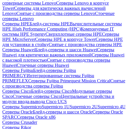
серверные системы Lenovo
Серверы Lenovo в корпусе
Tower
Серверы для критически важных вычислений
Lenovo
Снятые с производства серверы Lenovo
Стоечные
серверы Lenovo
Серверы HPE
Блейд-системы HPE
Вычислительные системы
HPE High Performance Computing (HPC)
Компонуемые IT
системы HPE Synergy
Сверхплотные серверы HPE
Серверы
HPE MicroServer
Серверы HPE в корпусе Tower
Серверы HPE
для установки в стойку
Снятые с производства серверы HPE
Серверы Huawei
Блейд-серверы и шасси Huawei
Серверы
Huawei для критически важных приложений
Серверы Huawei
с высокой плотностью
Снятые с производства серверы
Huawei
Стоечные серверы Huawei
Серверы Fujitsu
Блейд-серверы Fujitsu
PRIMERGY
Интегрированные системы Fujitsu
PRIMEFLEX
Серверы Fujitsu Primequest Mission Critical
Снятые
с производства серверы Fujitsu
Серверы Cisco
Блейд-серверы Cisco
Модульные серверы
Cisco
Стоечные серверы Cisco
Центральные устройства и
модули ввода-вывода Cisco UCS
Серверы Supermicro
Supermicro 1U
Supermicro 2U
Supermicro 4U
Серверы Oracle
Блейд-серверы и шасси Oracle
Серверы Oracle
SPARC
Серверы Oracle x86
Серверы Crusader
Серверы Rikor