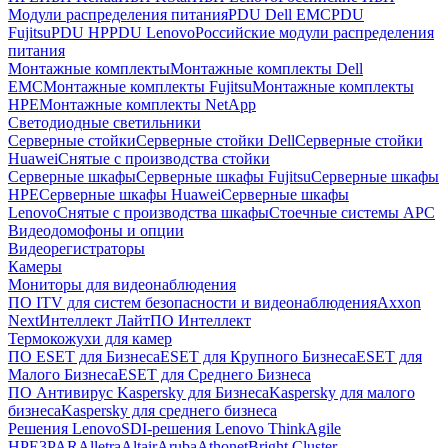
Модули распределения питания
PDU Dell EMC
PDU
Fujitsu
PDU HP
PDU Lenovo
Российские модули распределения
питания
Монтажные комплекты
Монтажные комплекты Dell
EMC
Монтажные комплекты Fujitsu
Монтажные комплекты
HPE
Монтажные комплекты NetApp
Светодиодные светильники
Серверные стойки
Серверные стойки Dell
Серверные стойки
Huawei
Снятые с производства стойки
Серверные шкафы
Серверные шкафы Fujitsu
Серверные шкафы
HPE
Серверные шкафы Huawei
Серверные шкафы
Lenovo
Снятые с производства шкафы
Стоечные системы APC
Видеодомофоны и опции
Видеорегистраторы
Камеры
Мониторы для видеонаблюдения
ПО ITV для систем безопасности и видеонаблюдения
Axxon
Next
Интеллект Лайт
ПО Интеллект
Термокожухи для камер
ПО ESET для Бизнеса
ESET для Крупного Бизнеса
ESET для
Малого Бизнеса
ESET для Среднего Бизнеса
ПО Антивирус Kaspersky для Бизнеса
Kaspersky для малого
бизнеса
Kaspersky для среднего бизнеса
Решения Lenovo
SDI-решения Lenovo ThinkAgile
HPE
3PAR
Alletra
Altair
Aruba
Athonet
Bright Cluster