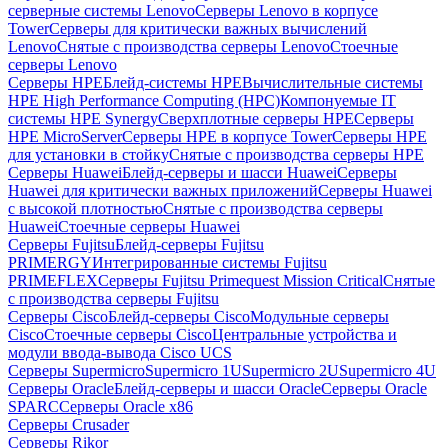
серверные системы Lenovo
Серверы Lenovo в корпусе
Tower
Серверы для критически важных вычислений
Lenovo
Снятые с производства серверы Lenovo
Стоечные
серверы Lenovo
Серверы HPE
Блейд-системы HPE
Вычислительные системы
HPE High Performance Computing (HPC)
Компонуемые IT
системы HPE Synergy
Сверхплотные серверы HPE
Серверы
HPE MicroServer
Серверы HPE в корпусе Tower
Серверы HPE
для установки в стойку
Снятые с производства серверы HPE
Серверы Huawei
Блейд-серверы и шасси Huawei
Серверы
Huawei для критически важных приложений
Серверы Huawei
с высокой плотностью
Снятые с производства серверы
Huawei
Стоечные серверы Huawei
Серверы Fujitsu
Блейд-серверы Fujitsu
PRIMERGY
Интегрированные системы Fujitsu
PRIMEFLEX
Серверы Fujitsu Primequest Mission Critical
Снятые
с производства серверы Fujitsu
Серверы Cisco
Блейд-серверы Cisco
Модульные серверы
Cisco
Стоечные серверы Cisco
Центральные устройства и
модули ввода-вывода Cisco UCS
Серверы Supermicro
Supermicro 1U
Supermicro 2U
Supermicro 4U
Серверы Oracle
Блейд-серверы и шасси Oracle
Серверы Oracle
SPARC
Серверы Oracle x86
Серверы Crusader
Серверы Rikor