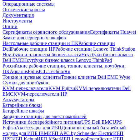
Операционные системы
Оптические кроссы
Документация
Инструменты
Опции
Сертификаты сервисного обслуживания
Сертификаты Huawei
Замки для серверных шкафов
Настольные рабочие станции и ПК
Рабочие станции
Dell
Рабочие станции HP
Рабочие станции Lenovo ThinkStation
Ноутбуки и планшеты бизнес-класса
Ноутбуки бизнес-класса
Dell EMC
Ноутбуки бизнес-класса Lenovo ThinkPad
Российские рабочие станции, тонкие клиенты, ноутбуки,
ПК
Aquarius
Fplus
ICL-Techno
iRu
Тонкие и нулевые клиенты
Тонкие клиенты Dell EMC Wyse
Сумки для ноутбуков
KVM-переключатели
KVM Fujitsu
KVM-переключатели Dell
EMC
KVM-переключатели HP
Аккумуляторы
Батарейные блоки
Батарейные шкафы
Зарядные станции для электромобилей
Источники бесперебойного питания
UPS Dell EMC
UPS
Fujitsu
Аксессуары для ИБП
Дополнительный батарейный
модуль для ИПБ IBM
ИБП APC by Schneider Electric
ИБП
HPE
ИБП Kehua
ИБП KStar
ИБП Lenovo
Российские ИБП