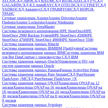
ATLAS
СХД Aрго
СХД BAUM
СХД BITBLAZE
СХД F+
СХД
GAGARIN
СХД ICL teamRAY
СХД QTECH
СХД UTINET
СХД
YADRO
СХД Аквариус
СХД ГРАВИТОН
СХД НОРСИ-
ТРАНС
Сетевые хранилища Asustor
Asustor Drivestor
Asustor
Flashstor
Asustor Lockerstor
Asustor Nimbustor
Сетевые хранилища TerraMaster
Системы резервного копирования HPE StoreOnce
HPE
StoreOnce 2900 Backup System
HPE StoreOnce 4500
HPE
StoreOnce 4700
HPE StoreOnce 4900
HPE StoreOnce 5500
Системы хранения данных Hitachi
Системы хранения данных IBM
IBM FlashSystem
Системы
резервного копирования данных IBM
Системы хранения IBM
для Big Data
Снятые с производства СХД IBM
Системы хранения данных Oracle
Управление и ПО для
систем хранения данных Oracle
Системы хранения данных Panasas
Panasas ActiveStor Prime
Системы хранения данных Pure Storage
СХД PureStorage
FlashArray //M
СХД PureStorage FlashArray //X
Системы хранения данных QNAP
Хранилища QNAP на 12
дисков
Хранилища QNAP на 16 дисков
Хранилища QNAP на
18 дисков
Хранилища QNAP на 24 диска
Хранилища QNAP на
30 дисков
Хранилища QNAP на 8 дисков
Хранилища QNAP на
9 дисков
Системы хранения данных Synology