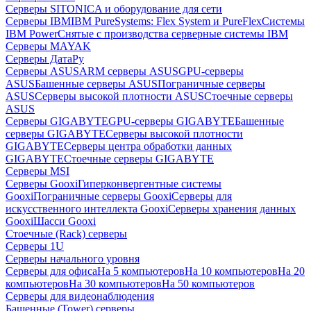
Серверы SITONICA и оборудование для сети
Серверы IBM
IBM PureSystems: Flex System и PureFlex
Системы
IBM Power
Снятые с производства серверные системы IBM
Серверы MAYAK
Серверы ДатаРу
Серверы ASUS
ARM серверы ASUS
GPU-серверы
ASUS
Башенные серверы ASUS
Пограничные серверы
ASUS
Серверы высокой плотности ASUS
Стоечные серверы
ASUS
Серверы GIGABYTE
GPU-серверы GIGABYTE
Башенные
серверы GIGABYTE
Серверы высокой плотности
GIGABYTE
Серверы центра обработки данных
GIGABYTE
Стоечные серверы GIGABYTE
Серверы MSI
Серверы Gooxi
Гиперконвергентные системы
Gooxi
Пограничные серверы Gooxi
Серверы для
искусственного интеллекта Gooxi
Серверы хранения данных
Gooxi
Шасси Gooxi
Стоечные (Rack) серверы
Серверы 1U
Серверы начального уровня
Серверы для офиса
На 5 компьютеров
На 10 компьютеров
На 20
компьютеров
На 30 компьютеров
На 50 компьютеров
Серверы для видеонаблюдения
Башенные (Tower) серверы