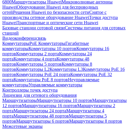
6800
Маршрутизаторы Huawei
Микроволновые антенны
Huawei
Оборудование Huawei для беспроводных
сетей
Решения Huawei по безопасности сети
Снятое с
производства сетевое оборудование Huawei
Точки доступа
Huawei
Транспортные и оптические сети Huawei
Базовые станции сотовой связи
Системы питания для сотовых
станций
Видеоконференцсвязь
Коммутаторы
PoE Коммутаторы
Гигабитные
коммутаторы
Коммутаторы 10 портов
Коммутаторы 16
портов
Коммутаторы 2 порта
Коммутаторы 24
порта
Коммутаторы 4 порта
Коммутаторы 48
портов
Коммутаторы 5 портов
Коммутаторы 8
портов
Коммутаторы L2
Коммутаторы L3
Коммутаторы PoE 16
портов
Коммутаторы PoE 24 порта
Коммутаторы PoE 32
порта
Коммутаторы PoE 8 портов
Неуправляемые
коммутаторы
Управляемые коммутаторы
Контроллеры точек доступа
Лицензии для сетевого оборудования
Маршрутизаторы
Маршрутизаторы 10 портов
Маршрутизаторы
12 портов
Маршрутизаторы 16 портов
Маршрутизаторы 2
порта
Маршрутизаторы 24 порта
Маршрутизаторы 4
порта
Маршрутизаторы 48 портов
Маршрутизаторы 5
портов
Маршрутизаторы 6 портов
Маршрутизаторы 8 портов
Межсетевые экраны