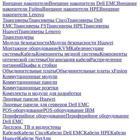
Внешние накопители
Внешние накопители Dell EMC
Внешние
накопители Fujitsu
Внешние накопители HPE
Внешние
накопители Lenovo
Трансиверы
Трансиверы Cisco
Трансиверы Dell
EMC
Трансиверы FS
Трансиверы HPE
Трансиверы
Huawei
Трансиверы Lenovo
Транспондеры
Модули безопасности
Модули безопасности Huawei
Монтажное оборудование
KVM
Кабеленесущие
системы
Кабель
Компоненты медной системы
Компоненты
оптической системы
Организация кабеля
Распределение
питания
Шкафы и стойки
Объединительные платы
Объединительные платы xFusion
Коммутационные модули
Коммутационные панели
Коммутационные розетки
Комплекты и модули для разработки
Лицевые панели Huawei
Лицевые панели для серверов Dell EMC
POS-оборудование
POS-оборудование IBM
Периферийное оборудование
Периферийное оборудование
Dell EMC
Дисплеи, ТВ и видеостены
Кабели
Кабели Cisco
Кабели Dell EMC
Кабели HPE
Кабели
Huawei
Кабели NetApp