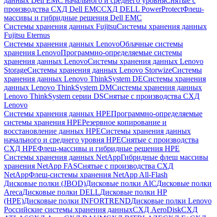
данных Dell EMC начального и среднего уровня
Снятые с
производства СХД Dell EMC
СХД DELL PowerProtect
Флеш-
массивы и гибридные решения Dell EMC
Системы хранения данных Fujitsu
Системы хранения данных
Fujitsu Eternus
Системы хранения данных Lenovo
Облачные системы
хранения Lenovo
Программно-определяемые системы
хранения данных Lenovo
Системы хранения данных Lenovo
Storage
Системы хранения данных Lenovo Storwize
Системы
хранения данных Lenovo ThinkSystem DE
Системы хранения
данных Lenovo ThinkSystem DM
Системы хранения данных
Lenovo ThinkSystem серии DS
Снятые с производства СХД
Lenovo
Системы хранения данных HPE
Программно-определяемые
системы хранения HPE
Резервное копирование и
восстановление данных HPE
Системы хранения данных
начального и среднего уровня HPE
Снятые с производства
СХД HPE
Флеш-массивы и гибридные решения HPE
Cистемы хранения данных NetApp
Гибридные флеш массивы
хранения NetApp FAS
Снятые с производства СХД
NetApp
Флеш-системы хранения NetApp All-Flash
Дисковые полки (JBOD)
Дисковые полки AIC
Дисковые полки
Areca
Дисковые полки DELL
Дисковые полки HP
(HPE)
Дисковые полки INFORTREND
Дисковые полки Lenovo
Российские системы хранения данных
СХД AeroDisk
СХД