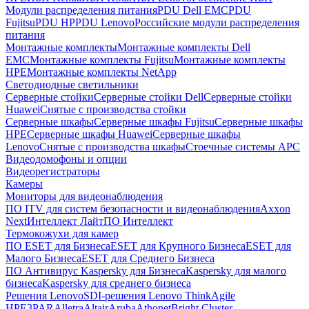
Модули распределения питания
PDU Dell EMC
PDU
Fujitsu
PDU HP
PDU Lenovo
Российские модули распределения
питания
Монтажные комплекты
Монтажные комплекты Dell
EMC
Монтажные комплекты Fujitsu
Монтажные комплекты
HPE
Монтажные комплекты NetApp
Светодиодные светильники
Серверные стойки
Серверные стойки Dell
Серверные стойки
Huawei
Снятые с производства стойки
Серверные шкафы
Серверные шкафы Fujitsu
Серверные шкафы
HPE
Серверные шкафы Huawei
Серверные шкафы
Lenovo
Снятые с производства шкафы
Стоечные системы APC
Видеодомофоны и опции
Видеорегистраторы
Камеры
Мониторы для видеонаблюдения
ПО ITV для систем безопасности и видеонаблюдения
Axxon
Next
Интеллект Лайт
ПО Интеллект
Термокожухи для камер
ПО ESET для Бизнеса
ESET для Крупного Бизнеса
ESET для
Малого Бизнеса
ESET для Среднего Бизнеса
ПО Антивирус Kaspersky для Бизнеса
Kaspersky для малого
бизнеса
Kaspersky для среднего бизнеса
Решения Lenovo
SDI-решения Lenovo ThinkAgile
HPE
3PAR
Alletra
Altair
Aruba
Athonet
Bright Cluster