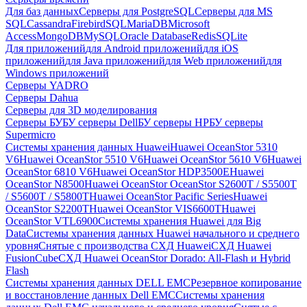
Для баз данных
Серверы для PostgreSQL
Серверы для MS
SQL
Cassandra
FirebirdSQL
MariaDB
Microsoft
Access
MongoDB
MySQL
Oracle Database
Redis
SQLite
Для приложений
для Android приложений
для iOS
приложений
для Java приложений
для Web приложений
для
Windows приложений
Серверы YADRO
Серверы Dahua
Серверы для 3D моделирования
Серверы БУ
БУ серверы Dell
БУ серверы HP
БУ серверы
Supermicro
Системы хранения данных Huawei
Huawei OceanStor 5310
V6
Huawei OceanStor 5510 V6
Huawei OceanStor 5610 V6
Huawei
OceanStor 6810 V6
Huawei OceanStor HDP3500E
Huawei
OceanStor N8500
Huawei OceanStor OceanStor S2600T / S5500T
/ S5600T / S5800T
Huawei OceanStor Pacific Series
Huawei
OceanStor S2200T
Huawei OceanStor VIS6600T
Huawei
OceanStor VTL6900
Системы хранения Huawei для Big
Data
Системы хранения данных Huawei начального и среднего
уровня
Снятые с производства СХД Huawei
СХД Huawei
FusionCube
СХД Huawei OceanStor Dorado: All-Flash и Hybrid
Flash
Системы хранения данных DELL EMC
Резервное копирование
и восстановление данных Dell EMC
Системы хранения