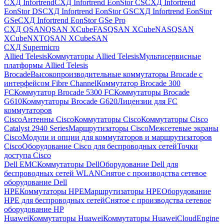
СХД Infortrend
СХД Infortrend EonStor CS
СХД Infortrend
EonStor DS
СХД Infortrend EonStor GS
СХД Infortrend EonStor
GSe
СХД Infortrend EonStor GSe Pro
СХД QSAN
QSAN XCubeFAS
QSAN XCubeNAS
QSAN
XCubeNXT
QSAN XCubeSAN
СХД Supermicro
Allied Telesis
Коммутаторы Allied Telesis
Мультисервисные
платформы Allied Telesis
Brocade
Высокопроизводительные коммутаторы Brocade с
интерфейсом Fibre Channel
Коммутатор Brocade 300
FC
Коммутатор Brocade 5300 FC
Коммутаторы Brocade
G610
Коммутаторы Brocade G620
Лицензии для FC
коммутаторов
Cisco
Антенны Cisco
Коммутаторы Cisco
Коммутаторы Cisco
Catalyst 2940 Series
Маршрутизаторы Cisco
Межсетевые экраны
Cisco
Модули и опции для коммутаторов и маршрутизаторов
Cisco
Оборудование Cisco для беспроводных сетей
Точки
доступа Cisco
Dell EMC
Коммутаторы Dell
Оборудование Dell для
беспроводных сетей WLAN
Снятое с производства сетевое
оборудование Dell
HPE
Коммутаторы HPE
Маршрутизаторы HPE
Оборудование
HPE для беспроводных сетей
Снятое с производства сетевое
оборудование HP
Huawei
Коммутаторы Huawei
Коммутаторы HuaweiCloudEngine