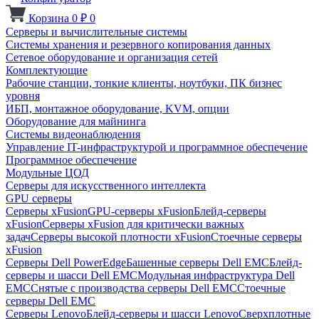
Корзина
0
₽
0
Серверы и вычислительные системы
Системы хранения и резервного копирования данных
Сетевое оборудование и организация сетей
Комплектующие
Рабочие станции, тонкие клиенты, ноутбуки, ПК бизнес
уровня
ИБП, монтажное оборудование, KVM, опции
Оборудование для майнинга
Системы видеонаблюдения
Управление IT-инфраструктурой и программное обеспечение
Программное обеспечение
Модульные ЦОД
Серверы для искусственного интеллекта
GPU серверы
Серверы xFusion
GPU-серверы xFusion
Блейд-серверы
xFusion
Серверы xFusion для критически важных
задач
Серверы высокой плотности xFusion
Стоечные серверы
xFusion
Серверы Dell PowerEdge
Башенные серверы Dell EMC
Блейд-
серверы и шасси Dell EMC
Модульная инфраструктура Dell
EMC
Снятые с производства серверы Dell EMC
Стоечные
серверы Dell EMC
Серверы Lenovo
Блейд-серверы и шасси Lenovo
Сверхплотные