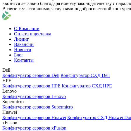
ввозится легально благодаря новому законодательству с парал
В связи с участившимися случаями недобросовестной конкуре
О Компании
Оплата и доставка
Лизинг
Вакансии
Новости
Блог
Контакты
Dell
Конфигуратор серверов Dell
Конфигуратор СХД Dell
HPE
Конфигуратор серверов HPE
Конфигуратор СХД HPE
Lenovo
Конфигуратор серверов Lenovo
Supermicro
Конфигуратор серверов Supermicro
Huawei
Конфигуратор серверов Huawei
Конфигуратор СХД Huawei Do
xFusion
Конфигуратор серверов xFusion