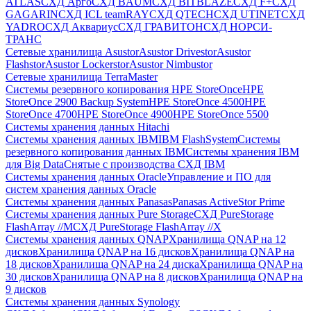
ATLAS
СХД Aрго
СХД BAUM
СХД BITBLAZE
СХД F+
СХД
GAGARIN
СХД ICL teamRAY
СХД QTECH
СХД UTINET
СХД
YADRO
СХД Аквариус
СХД ГРАВИТОН
СХД НОРСИ-
ТРАНС
Сетевые хранилища Asustor
Asustor Drivestor
Asustor
Flashstor
Asustor Lockerstor
Asustor Nimbustor
Сетевые хранилища TerraMaster
Системы резервного копирования HPE StoreOnce
HPE
StoreOnce 2900 Backup System
HPE StoreOnce 4500
HPE
StoreOnce 4700
HPE StoreOnce 4900
HPE StoreOnce 5500
Системы хранения данных Hitachi
Системы хранения данных IBM
IBM FlashSystem
Системы
резервного копирования данных IBM
Системы хранения IBM
для Big Data
Снятые с производства СХД IBM
Системы хранения данных Oracle
Управление и ПО для
систем хранения данных Oracle
Системы хранения данных Panasas
Panasas ActiveStor Prime
Системы хранения данных Pure Storage
СХД PureStorage
FlashArray //M
СХД PureStorage FlashArray //X
Системы хранения данных QNAP
Хранилища QNAP на 12
дисков
Хранилища QNAP на 16 дисков
Хранилища QNAP на
18 дисков
Хранилища QNAP на 24 диска
Хранилища QNAP на
30 дисков
Хранилища QNAP на 8 дисков
Хранилища QNAP на
9 дисков
Системы хранения данных Synology