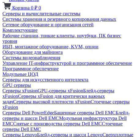
Корзина
0
₽
0
Серверы и вычислительные системы
Системы хранения и резервного копирования данных
Сетевое оборудование и организация сетей
Комплектующие
Рабочие станции, тонкие клиенты, ноутбуки, ПК бизнес
уровня
ИБП, монтажное оборудование, KVM, опции
Оборудование для майнинга
Системы видеонаблюдения
Управление IT-инфраструктурой и программное обеспечение
Программное обеспечение
Модульные ЦОД
Серверы для искусственного интеллекта
GPU серверы
Серверы xFusion
GPU-серверы xFusion
Блейд-серверы
xFusion
Серверы xFusion для критически важных
задач
Серверы высокой плотности xFusion
Стоечные серверы
xFusion
Серверы Dell PowerEdge
Башенные серверы Dell EMC
Блейд-
серверы и шасси Dell EMC
Модульная инфраструктура Dell
EMC
Снятые с производства серверы Dell EMC
Стоечные
серверы Dell EMC
Серверы Lenovo
Блейд-серверы и шасси Lenovo
Сверхплотные