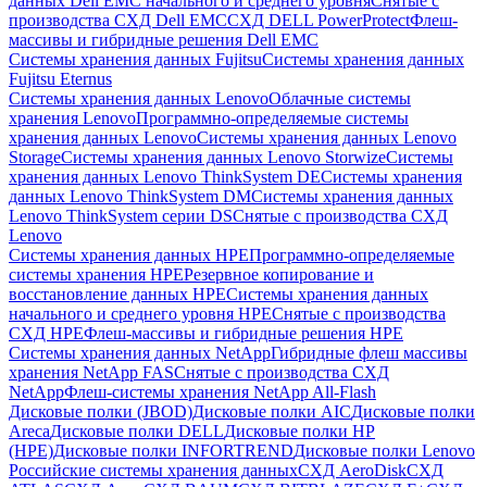
данных Dell EMC начального и среднего уровня
Снятые с
производства СХД Dell EMC
СХД DELL PowerProtect
Флеш-
массивы и гибридные решения Dell EMC
Системы хранения данных Fujitsu
Системы хранения данных
Fujitsu Eternus
Системы хранения данных Lenovo
Облачные системы
хранения Lenovo
Программно-определяемые системы
хранения данных Lenovo
Системы хранения данных Lenovo
Storage
Системы хранения данных Lenovo Storwize
Системы
хранения данных Lenovo ThinkSystem DE
Системы хранения
данных Lenovo ThinkSystem DM
Системы хранения данных
Lenovo ThinkSystem серии DS
Снятые с производства СХД
Lenovo
Системы хранения данных HPE
Программно-определяемые
системы хранения HPE
Резервное копирование и
восстановление данных HPE
Системы хранения данных
начального и среднего уровня HPE
Снятые с производства
СХД HPE
Флеш-массивы и гибридные решения HPE
Cистемы хранения данных NetApp
Гибридные флеш массивы
хранения NetApp FAS
Снятые с производства СХД
NetApp
Флеш-системы хранения NetApp All-Flash
Дисковые полки (JBOD)
Дисковые полки AIC
Дисковые полки
Areca
Дисковые полки DELL
Дисковые полки HP
(HPE)
Дисковые полки INFORTREND
Дисковые полки Lenovo
Российские системы хранения данных
СХД AeroDisk
СХД