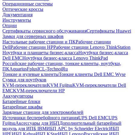
Операционные системы
Оптические кроссы
Документация
Инструменты
Опции
Сертификаты сервисного обслуживания
Сертификаты Huawei
Замки для серверных шкафов
Настольные рабочие станции и ПК
Рабочие станции
Dell
Рабочие станции HP
Рабочие станции Lenovo ThinkStation
Ноутбуки и планшеты бизнес-класса
Ноутбуки бизнес-класса
Dell EMC
Ноутбуки бизнес-класса Lenovo ThinkPad
Российские рабочие станции, тонкие клиенты, ноутбуки,
ПК
Aquarius
Fplus
ICL-Techno
iRu
Тонкие и нулевые клиенты
Тонкие клиенты Dell EMC Wyse
Сумки для ноутбуков
KVM-переключатели
KVM Fujitsu
KVM-переключатели Dell
EMC
KVM-переключатели HP
Аккумуляторы
Батарейные блоки
Батарейные шкафы
Зарядные станции для электромобилей
Источники бесперебойного питания
UPS Dell EMC
UPS
Fujitsu
Аксессуары для ИБП
Дополнительный батарейный
модуль для ИПБ IBM
ИБП APC by Schneider Electric
ИБП
HPE
ИБП Kehua
ИБП KStar
ИБП Lenovo
Российские ИБП