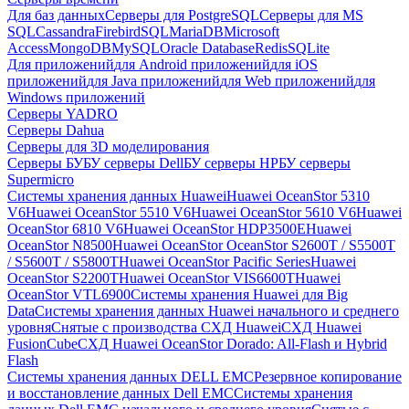
Для баз данных
Серверы для PostgreSQL
Серверы для MS
SQL
Cassandra
FirebirdSQL
MariaDB
Microsoft
Access
MongoDB
MySQL
Oracle Database
Redis
SQLite
Для приложений
для Android приложений
для iOS
приложений
для Java приложений
для Web приложений
для
Windows приложений
Серверы YADRO
Серверы Dahua
Серверы для 3D моделирования
Серверы БУ
БУ серверы Dell
БУ серверы HP
БУ серверы
Supermicro
Системы хранения данных Huawei
Huawei OceanStor 5310
V6
Huawei OceanStor 5510 V6
Huawei OceanStor 5610 V6
Huawei
OceanStor 6810 V6
Huawei OceanStor HDP3500E
Huawei
OceanStor N8500
Huawei OceanStor OceanStor S2600T / S5500T
/ S5600T / S5800T
Huawei OceanStor Pacific Series
Huawei
OceanStor S2200T
Huawei OceanStor VIS6600T
Huawei
OceanStor VTL6900
Системы хранения Huawei для Big
Data
Системы хранения данных Huawei начального и среднего
уровня
Снятые с производства СХД Huawei
СХД Huawei
FusionCube
СХД Huawei OceanStor Dorado: All-Flash и Hybrid
Flash
Системы хранения данных DELL EMC
Резервное копирование
и восстановление данных Dell EMC
Системы хранения