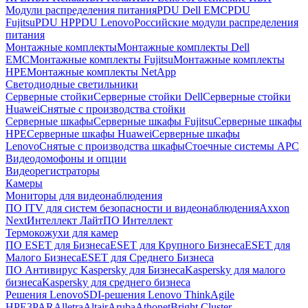
Модули распределения питания
PDU Dell EMC
PDU
Fujitsu
PDU HP
PDU Lenovo
Российские модули распределения
питания
Монтажные комплекты
Монтажные комплекты Dell
EMC
Монтажные комплекты Fujitsu
Монтажные комплекты
HPE
Монтажные комплекты NetApp
Светодиодные светильники
Серверные стойки
Серверные стойки Dell
Серверные стойки
Huawei
Снятые с производства стойки
Серверные шкафы
Серверные шкафы Fujitsu
Серверные шкафы
HPE
Серверные шкафы Huawei
Серверные шкафы
Lenovo
Снятые с производства шкафы
Стоечные системы APC
Видеодомофоны и опции
Видеорегистраторы
Камеры
Мониторы для видеонаблюдения
ПО ITV для систем безопасности и видеонаблюдения
Axxon
Next
Интеллект Лайт
ПО Интеллект
Термокожухи для камер
ПО ESET для Бизнеса
ESET для Крупного Бизнеса
ESET для
Малого Бизнеса
ESET для Среднего Бизнеса
ПО Антивирус Kaspersky для Бизнеса
Kaspersky для малого
бизнеса
Kaspersky для среднего бизнеса
Решения Lenovo
SDI-решения Lenovo ThinkAgile
HPE
3PAR
Alletra
Altair
Aruba
Athonet
Bright Cluster