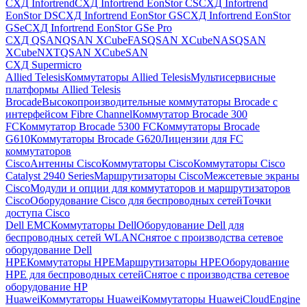
СХД Infortrend
СХД Infortrend EonStor CS
СХД Infortrend
EonStor DS
СХД Infortrend EonStor GS
СХД Infortrend EonStor
GSe
СХД Infortrend EonStor GSe Pro
СХД QSAN
QSAN XCubeFAS
QSAN XCubeNAS
QSAN
XCubeNXT
QSAN XCubeSAN
СХД Supermicro
Allied Telesis
Коммутаторы Allied Telesis
Мультисервисные
платформы Allied Telesis
Brocade
Высокопроизводительные коммутаторы Brocade с
интерфейсом Fibre Channel
Коммутатор Brocade 300
FC
Коммутатор Brocade 5300 FC
Коммутаторы Brocade
G610
Коммутаторы Brocade G620
Лицензии для FC
коммутаторов
Cisco
Антенны Cisco
Коммутаторы Cisco
Коммутаторы Cisco
Catalyst 2940 Series
Маршрутизаторы Cisco
Межсетевые экраны
Cisco
Модули и опции для коммутаторов и маршрутизаторов
Cisco
Оборудование Cisco для беспроводных сетей
Точки
доступа Cisco
Dell EMC
Коммутаторы Dell
Оборудование Dell для
беспроводных сетей WLAN
Снятое с производства сетевое
оборудование Dell
HPE
Коммутаторы HPE
Маршрутизаторы HPE
Оборудование
HPE для беспроводных сетей
Снятое с производства сетевое
оборудование HP
Huawei
Коммутаторы Huawei
Коммутаторы HuaweiCloudEngine