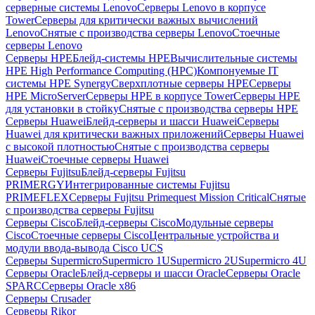
серверные системы Lenovo
Серверы Lenovo в корпусе
Tower
Серверы для критически важных вычислений
Lenovo
Снятые с производства серверы Lenovo
Стоечные
серверы Lenovo
Серверы HPE
Блейд-системы HPE
Вычислительные системы
HPE High Performance Computing (HPC)
Компонуемые IT
системы HPE Synergy
Сверхплотные серверы HPE
Серверы
HPE MicroServer
Серверы HPE в корпусе Tower
Серверы HPE
для установки в стойку
Снятые с производства серверы HPE
Серверы Huawei
Блейд-серверы и шасси Huawei
Серверы
Huawei для критически важных приложений
Серверы Huawei
с высокой плотностью
Снятые с производства серверы
Huawei
Стоечные серверы Huawei
Серверы Fujitsu
Блейд-серверы Fujitsu
PRIMERGY
Интегрированные системы Fujitsu
PRIMEFLEX
Серверы Fujitsu Primequest Mission Critical
Снятые
с производства серверы Fujitsu
Серверы Cisco
Блейд-серверы Cisco
Модульные серверы
Cisco
Стоечные серверы Cisco
Центральные устройства и
модули ввода-вывода Cisco UCS
Серверы Supermicro
Supermicro 1U
Supermicro 2U
Supermicro 4U
Серверы Oracle
Блейд-серверы и шасси Oracle
Серверы Oracle
SPARC
Серверы Oracle x86
Серверы Crusader
Серверы Rikor