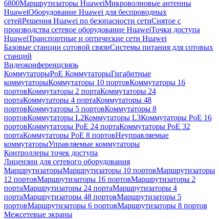
6800
Маршрутизаторы Huawei
Микроволновые антенны
Huawei
Оборудование Huawei для беспроводных
сетей
Решения Huawei по безопасности сети
Снятое с
производства сетевое оборудование Huawei
Точки доступа
Huawei
Транспортные и оптические сети Huawei
Базовые станции сотовой связи
Системы питания для сотовых
станций
Видеоконференцсвязь
Коммутаторы
PoE Коммутаторы
Гигабитные
коммутаторы
Коммутаторы 10 портов
Коммутаторы 16
портов
Коммутаторы 2 порта
Коммутаторы 24
порта
Коммутаторы 4 порта
Коммутаторы 48
портов
Коммутаторы 5 портов
Коммутаторы 8
портов
Коммутаторы L2
Коммутаторы L3
Коммутаторы PoE 16
портов
Коммутаторы PoE 24 порта
Коммутаторы PoE 32
порта
Коммутаторы PoE 8 портов
Неуправляемые
коммутаторы
Управляемые коммутаторы
Контроллеры точек доступа
Лицензии для сетевого оборудования
Маршрутизаторы
Маршрутизаторы 10 портов
Маршрутизаторы
12 портов
Маршрутизаторы 16 портов
Маршрутизаторы 2
порта
Маршрутизаторы 24 порта
Маршрутизаторы 4
порта
Маршрутизаторы 48 портов
Маршрутизаторы 5
портов
Маршрутизаторы 6 портов
Маршрутизаторы 8 портов
Межсетевые экраны