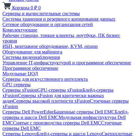
Корзина
0
₽
0
Серверы и вычислительные системы
Системы хранения и резервного копирования данных
Сетевое оборудование и организация сетей
Комплектующие
Рабочие станции, тонкие клиенты, ноутбуки, ПК бизнес
уровня
ИБП, монтажное оборудование, KVM, опции
Оборудование для майнинга
Системы видеонаблюдения
Управление IT-инфраструктурой и программное обеспечение
Программное обеспечение
Модульные ЦОД
Серверы для искусственного интеллекта
GPU серверы
Серверы xFusion
GPU-серверы xFusion
Блейд-серверы
xFusion
Серверы xFusion для критически важных
задач
Серверы высокой плотности xFusion
Стоечные серверы
xFusion
Серверы Dell PowerEdge
Башенные серверы Dell EMC
Блейд-
серверы и шасси Dell EMC
Модульная инфраструктура Dell
EMC
Снятые с производства серверы Dell EMC
Стоечные
серверы Dell EMC
Серверы Lenovo
Блейд-серверы и шасси Lenovo
Сверхплотные