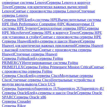
серверные системы Lenovo
Серверы Lenovo в корпусе
Tower
Серверы для критически важных вычислений
Lenovo
Снятые с производства серверы Lenovo
Стоечные
серверы Lenovo
Серверы HPE
Блейд-системы HPE
Вычислительные системы
HPE High Performance Computing (HPC)
Компонуемые IT
системы HPE Synergy
Сверхплотные серверы HPE
Серверы
HPE MicroServer
Серверы HPE в корпусе Tower
Серверы HPE
для установки в стойку
Снятые с производства серверы HPE
Серверы Huawei
Блейд-серверы и шасси Huawei
Серверы
Huawei для критически важных приложений
Серверы Huawei
с высокой плотностью
Снятые с производства серверы
Huawei
Стоечные серверы Huawei
Серверы Fujitsu
Блейд-серверы Fujitsu
PRIMERGY
Интегрированные системы Fujitsu
PRIMEFLEX
Серверы Fujitsu Primequest Mission Critical
Снятые
с производства серверы Fujitsu
Серверы Cisco
Блейд-серверы Cisco
Модульные серверы
Cisco
Стоечные серверы Cisco
Центральные устройства и
модули ввода-вывода Cisco UCS
Серверы Supermicro
Supermicro 1U
Supermicro 2U
Supermicro 4U
Серверы Oracle
Блейд-серверы и шасси Oracle
Серверы Oracle
SPARC
Серверы Oracle x86
Серверы Crusader
Серверы Rikor