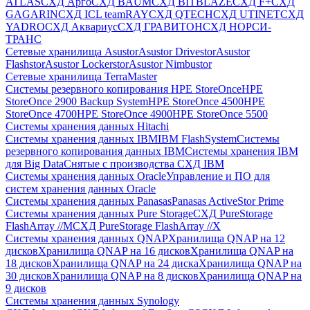
ATLAS
СХД Aрго
СХД BAUM
СХД BITBLAZE
СХД F+
СХД
GAGARIN
СХД ICL teamRAY
СХД QTECH
СХД UTINET
СХД
YADRO
СХД Аквариус
СХД ГРАВИТОН
СХД НОРСИ-
ТРАНС
Сетевые хранилища Asustor
Asustor Drivestor
Asustor
Flashstor
Asustor Lockerstor
Asustor Nimbustor
Сетевые хранилища TerraMaster
Системы резервного копирования HPE StoreOnce
HPE
StoreOnce 2900 Backup System
HPE StoreOnce 4500
HPE
StoreOnce 4700
HPE StoreOnce 4900
HPE StoreOnce 5500
Системы хранения данных Hitachi
Системы хранения данных IBM
IBM FlashSystem
Системы
резервного копирования данных IBM
Системы хранения IBM
для Big Data
Снятые с производства СХД IBM
Системы хранения данных Oracle
Управление и ПО для
систем хранения данных Oracle
Системы хранения данных Panasas
Panasas ActiveStor Prime
Системы хранения данных Pure Storage
СХД PureStorage
FlashArray //M
СХД PureStorage FlashArray //X
Системы хранения данных QNAP
Хранилища QNAP на 12
дисков
Хранилища QNAP на 16 дисков
Хранилища QNAP на
18 дисков
Хранилища QNAP на 24 диска
Хранилища QNAP на
30 дисков
Хранилища QNAP на 8 дисков
Хранилища QNAP на
9 дисков
Системы хранения данных Synology