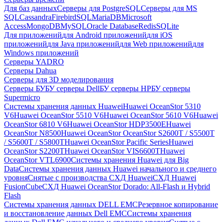
Для баз данных
Серверы для PostgreSQL
Серверы для MS
SQL
Cassandra
FirebirdSQL
MariaDB
Microsoft
Access
MongoDB
MySQL
Oracle Database
Redis
SQLite
Для приложений
для Android приложений
для iOS
приложений
для Java приложений
для Web приложений
для
Windows приложений
Серверы YADRO
Серверы Dahua
Серверы для 3D моделирования
Серверы БУ
БУ серверы Dell
БУ серверы HP
БУ серверы
Supermicro
Системы хранения данных Huawei
Huawei OceanStor 5310
V6
Huawei OceanStor 5510 V6
Huawei OceanStor 5610 V6
Huawei
OceanStor 6810 V6
Huawei OceanStor HDP3500E
Huawei
OceanStor N8500
Huawei OceanStor OceanStor S2600T / S5500T
/ S5600T / S5800T
Huawei OceanStor Pacific Series
Huawei
OceanStor S2200T
Huawei OceanStor VIS6600T
Huawei
OceanStor VTL6900
Системы хранения Huawei для Big
Data
Системы хранения данных Huawei начального и среднего
уровня
Снятые с производства СХД Huawei
СХД Huawei
FusionCube
СХД Huawei OceanStor Dorado: All-Flash и Hybrid
Flash
Системы хранения данных DELL EMC
Резервное копирование
и восстановление данных Dell EMC
Системы хранения