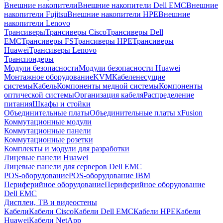
Внешние накопители
Внешние накопители Dell EMC
Внешние
накопители Fujitsu
Внешние накопители HPE
Внешние
накопители Lenovo
Трансиверы
Трансиверы Cisco
Трансиверы Dell
EMC
Трансиверы FS
Трансиверы HPE
Трансиверы
Huawei
Трансиверы Lenovo
Транспондеры
Модули безопасности
Модули безопасности Huawei
Монтажное оборудование
KVM
Кабеленесущие
системы
Кабель
Компоненты медной системы
Компоненты
оптической системы
Организация кабеля
Распределение
питания
Шкафы и стойки
Объединительные платы
Объединительные платы xFusion
Коммутационные модули
Коммутационные панели
Коммутационные розетки
Комплекты и модули для разработки
Лицевые панели Huawei
Лицевые панели для серверов Dell EMC
POS-оборудование
POS-оборудование IBM
Периферийное оборудование
Периферийное оборудование
Dell EMC
Дисплеи, ТВ и видеостены
Кабели
Кабели Cisco
Кабели Dell EMC
Кабели HPE
Кабели
Huawei
Кабели NetApp