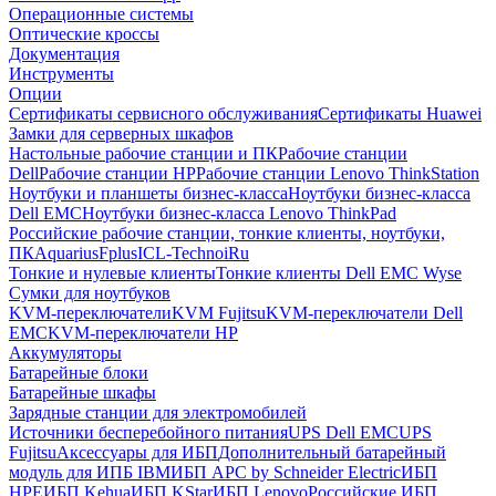
Операционные системы
Оптические кроссы
Документация
Инструменты
Опции
Сертификаты сервисного обслуживания
Сертификаты Huawei
Замки для серверных шкафов
Настольные рабочие станции и ПК
Рабочие станции
Dell
Рабочие станции HP
Рабочие станции Lenovo ThinkStation
Ноутбуки и планшеты бизнес-класса
Ноутбуки бизнес-класса
Dell EMC
Ноутбуки бизнес-класса Lenovo ThinkPad
Российские рабочие станции, тонкие клиенты, ноутбуки,
ПК
Aquarius
Fplus
ICL-Techno
iRu
Тонкие и нулевые клиенты
Тонкие клиенты Dell EMC Wyse
Сумки для ноутбуков
KVM-переключатели
KVM Fujitsu
KVM-переключатели Dell
EMC
KVM-переключатели HP
Аккумуляторы
Батарейные блоки
Батарейные шкафы
Зарядные станции для электромобилей
Источники бесперебойного питания
UPS Dell EMC
UPS
Fujitsu
Аксессуары для ИБП
Дополнительный батарейный
модуль для ИПБ IBM
ИБП APC by Schneider Electric
ИБП
HPE
ИБП Kehua
ИБП KStar
ИБП Lenovo
Российские ИБП