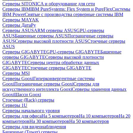
Серверы SITONICA и оборудование для сети
Серверы IBM
IBM PureSystems: Flex System и PureFlex
Системы
IBM Power
Снятые с производства серверные системы IBM
Серверы MAYAK
Серверы ДатаРу
Серверы ASUS
ARM серверы ASUS
GPU-серверы
ASUS
Башенные серверы ASUS
Пограничные серверы
ASUS
Серверы высокой плотности ASUS
Стоечные серверы
ASUS
Серверы GIGABYTE
GPU-серверы GIGABYTE
Башенные
серверы GIGABYTE
Серверы высокой плотности
GIGABYTE
Серверы центра обработки данных
GIGABYTE
Стоечные серверы GIGABYTE
Серверы MSI
Серверы Gooxi
Гиперконвергентные системы
Gooxi
Пограничные серверы Gooxi
Серверы для
искусственного интеллекта Gooxi
Серверы хранения данных
Gooxi
Шасси Gooxi
Стоечные (Rack) серверы
Серверы 1U
Серверы начального уровня
Серверы для офиса
На 5 компьютеров
На 10 компьютеров
На 20
компьютеров
На 30 компьютеров
На 50 компьютеров
Серверы для видеонаблюдения
Башенные (Tower) серверы