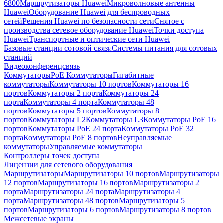
6800
Маршрутизаторы Huawei
Микроволновые антенны
Huawei
Оборудование Huawei для беспроводных
сетей
Решения Huawei по безопасности сети
Снятое с
производства сетевое оборудование Huawei
Точки доступа
Huawei
Транспортные и оптические сети Huawei
Базовые станции сотовой связи
Системы питания для сотовых
станций
Видеоконференцсвязь
Коммутаторы
PoE Коммутаторы
Гигабитные
коммутаторы
Коммутаторы 10 портов
Коммутаторы 16
портов
Коммутаторы 2 порта
Коммутаторы 24
порта
Коммутаторы 4 порта
Коммутаторы 48
портов
Коммутаторы 5 портов
Коммутаторы 8
портов
Коммутаторы L2
Коммутаторы L3
Коммутаторы PoE 16
портов
Коммутаторы PoE 24 порта
Коммутаторы PoE 32
порта
Коммутаторы PoE 8 портов
Неуправляемые
коммутаторы
Управляемые коммутаторы
Контроллеры точек доступа
Лицензии для сетевого оборудования
Маршрутизаторы
Маршрутизаторы 10 портов
Маршрутизаторы
12 портов
Маршрутизаторы 16 портов
Маршрутизаторы 2
порта
Маршрутизаторы 24 порта
Маршрутизаторы 4
порта
Маршрутизаторы 48 портов
Маршрутизаторы 5
портов
Маршрутизаторы 6 портов
Маршрутизаторы 8 портов
Межсетевые экраны