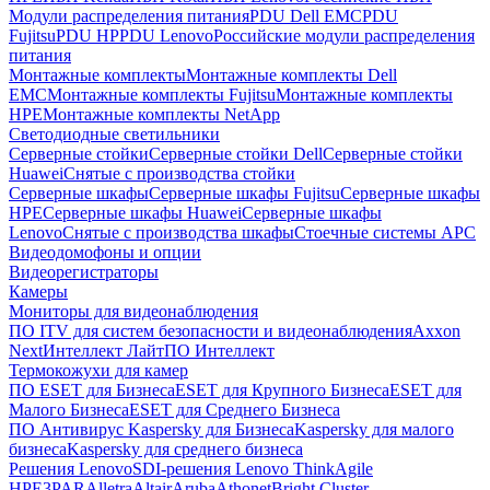
Модули распределения питания
PDU Dell EMC
PDU
Fujitsu
PDU HP
PDU Lenovo
Российские модули распределения
питания
Монтажные комплекты
Монтажные комплекты Dell
EMC
Монтажные комплекты Fujitsu
Монтажные комплекты
HPE
Монтажные комплекты NetApp
Светодиодные светильники
Серверные стойки
Серверные стойки Dell
Серверные стойки
Huawei
Снятые с производства стойки
Серверные шкафы
Серверные шкафы Fujitsu
Серверные шкафы
HPE
Серверные шкафы Huawei
Серверные шкафы
Lenovo
Снятые с производства шкафы
Стоечные системы APC
Видеодомофоны и опции
Видеорегистраторы
Камеры
Мониторы для видеонаблюдения
ПО ITV для систем безопасности и видеонаблюдения
Axxon
Next
Интеллект Лайт
ПО Интеллект
Термокожухи для камер
ПО ESET для Бизнеса
ESET для Крупного Бизнеса
ESET для
Малого Бизнеса
ESET для Среднего Бизнеса
ПО Антивирус Kaspersky для Бизнеса
Kaspersky для малого
бизнеса
Kaspersky для среднего бизнеса
Решения Lenovo
SDI-решения Lenovo ThinkAgile
HPE
3PAR
Alletra
Altair
Aruba
Athonet
Bright Cluster