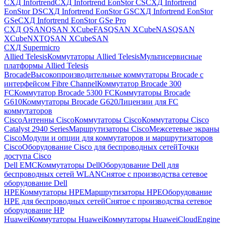
СХД Infortrend
СХД Infortrend EonStor CS
СХД Infortrend
EonStor DS
СХД Infortrend EonStor GS
СХД Infortrend EonStor
GSe
СХД Infortrend EonStor GSe Pro
СХД QSAN
QSAN XCubeFAS
QSAN XCubeNAS
QSAN
XCubeNXT
QSAN XCubeSAN
СХД Supermicro
Allied Telesis
Коммутаторы Allied Telesis
Мультисервисные
платформы Allied Telesis
Brocade
Высокопроизводительные коммутаторы Brocade с
интерфейсом Fibre Channel
Коммутатор Brocade 300
FC
Коммутатор Brocade 5300 FC
Коммутаторы Brocade
G610
Коммутаторы Brocade G620
Лицензии для FC
коммутаторов
Cisco
Антенны Cisco
Коммутаторы Cisco
Коммутаторы Cisco
Catalyst 2940 Series
Маршрутизаторы Cisco
Межсетевые экраны
Cisco
Модули и опции для коммутаторов и маршрутизаторов
Cisco
Оборудование Cisco для беспроводных сетей
Точки
доступа Cisco
Dell EMC
Коммутаторы Dell
Оборудование Dell для
беспроводных сетей WLAN
Снятое с производства сетевое
оборудование Dell
HPE
Коммутаторы HPE
Маршрутизаторы HPE
Оборудование
HPE для беспроводных сетей
Снятое с производства сетевое
оборудование HP
Huawei
Коммутаторы Huawei
Коммутаторы HuaweiCloudEngine