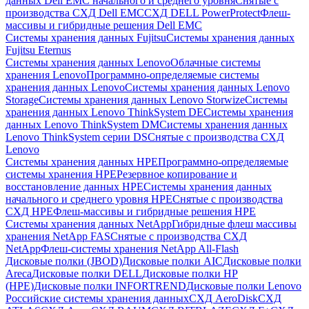
данных Dell EMC начального и среднего уровня
Снятые с
производства СХД Dell EMC
СХД DELL PowerProtect
Флеш-
массивы и гибридные решения Dell EMC
Системы хранения данных Fujitsu
Системы хранения данных
Fujitsu Eternus
Системы хранения данных Lenovo
Облачные системы
хранения Lenovo
Программно-определяемые системы
хранения данных Lenovo
Системы хранения данных Lenovo
Storage
Системы хранения данных Lenovo Storwize
Системы
хранения данных Lenovo ThinkSystem DE
Системы хранения
данных Lenovo ThinkSystem DM
Системы хранения данных
Lenovo ThinkSystem серии DS
Снятые с производства СХД
Lenovo
Системы хранения данных HPE
Программно-определяемые
системы хранения HPE
Резервное копирование и
восстановление данных HPE
Системы хранения данных
начального и среднего уровня HPE
Снятые с производства
СХД HPE
Флеш-массивы и гибридные решения HPE
Cистемы хранения данных NetApp
Гибридные флеш массивы
хранения NetApp FAS
Снятые с производства СХД
NetApp
Флеш-системы хранения NetApp All-Flash
Дисковые полки (JBOD)
Дисковые полки AIC
Дисковые полки
Areca
Дисковые полки DELL
Дисковые полки HP
(HPE)
Дисковые полки INFORTREND
Дисковые полки Lenovo
Российские системы хранения данных
СХД AeroDisk
СХД