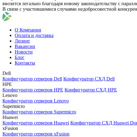
ввозится легально благодаря новому законодательству с парал
В связи с участившимися случаями недобросовестной конкуре
О Компании
Оплата и доставка
Лизинг
Вакансии
Новости
Блог
Контакты
Dell
Конфигуратор серверов Dell
Конфигуратор СХД Dell
HPE
Конфигуратор серверов HPE
Конфигуратор СХД HPE
Lenovo
Конфигуратор серверов Lenovo
Supermicro
Конфигуратор серверов Supermicro
Huawei
Конфигуратор серверов Huawei
Конфигуратор СХД Huawei Do
xFusion
Конфигуратор серверов xFusion