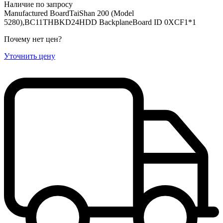
Наличие по запросу
Manufactured BoardTaiShan 200 (Model
5280),BC11THBKD24HDD BackplaneBoard ID 0XCF1*1
Почему нет цен
?
Уточнить цену