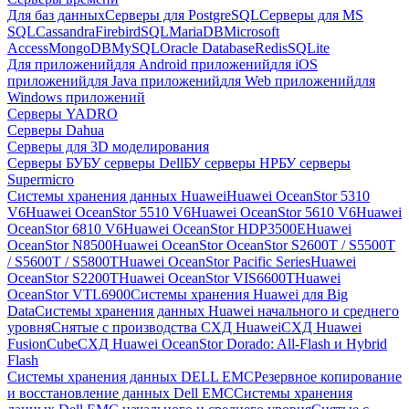
Для баз данных
Серверы для PostgreSQL
Серверы для MS
SQL
Cassandra
FirebirdSQL
MariaDB
Microsoft
Access
MongoDB
MySQL
Oracle Database
Redis
SQLite
Для приложений
для Android приложений
для iOS
приложений
для Java приложений
для Web приложений
для
Windows приложений
Серверы YADRO
Серверы Dahua
Серверы для 3D моделирования
Серверы БУ
БУ серверы Dell
БУ серверы HP
БУ серверы
Supermicro
Системы хранения данных Huawei
Huawei OceanStor 5310
V6
Huawei OceanStor 5510 V6
Huawei OceanStor 5610 V6
Huawei
OceanStor 6810 V6
Huawei OceanStor HDP3500E
Huawei
OceanStor N8500
Huawei OceanStor OceanStor S2600T / S5500T
/ S5600T / S5800T
Huawei OceanStor Pacific Series
Huawei
OceanStor S2200T
Huawei OceanStor VIS6600T
Huawei
OceanStor VTL6900
Системы хранения Huawei для Big
Data
Системы хранения данных Huawei начального и среднего
уровня
Снятые с производства СХД Huawei
СХД Huawei
FusionCube
СХД Huawei OceanStor Dorado: All-Flash и Hybrid
Flash
Системы хранения данных DELL EMC
Резервное копирование
и восстановление данных Dell EMC
Системы хранения