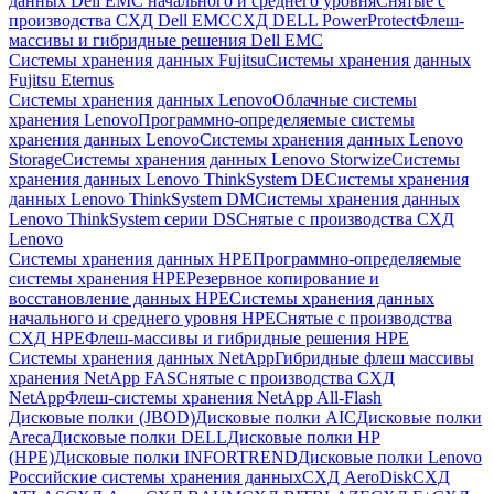
данных Dell EMC начального и среднего уровня
Снятые с
производства СХД Dell EMC
СХД DELL PowerProtect
Флеш-
массивы и гибридные решения Dell EMC
Системы хранения данных Fujitsu
Системы хранения данных
Fujitsu Eternus
Системы хранения данных Lenovo
Облачные системы
хранения Lenovo
Программно-определяемые системы
хранения данных Lenovo
Системы хранения данных Lenovo
Storage
Системы хранения данных Lenovo Storwize
Системы
хранения данных Lenovo ThinkSystem DE
Системы хранения
данных Lenovo ThinkSystem DM
Системы хранения данных
Lenovo ThinkSystem серии DS
Снятые с производства СХД
Lenovo
Системы хранения данных HPE
Программно-определяемые
системы хранения HPE
Резервное копирование и
восстановление данных HPE
Системы хранения данных
начального и среднего уровня HPE
Снятые с производства
СХД HPE
Флеш-массивы и гибридные решения HPE
Cистемы хранения данных NetApp
Гибридные флеш массивы
хранения NetApp FAS
Снятые с производства СХД
NetApp
Флеш-системы хранения NetApp All-Flash
Дисковые полки (JBOD)
Дисковые полки AIC
Дисковые полки
Areca
Дисковые полки DELL
Дисковые полки HP
(HPE)
Дисковые полки INFORTREND
Дисковые полки Lenovo
Российские системы хранения данных
СХД AeroDisk
СХД