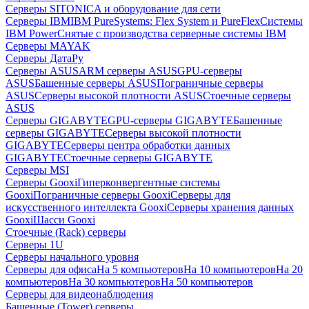
Серверы SITONICA и оборудование для сети
Серверы IBM
IBM PureSystems: Flex System и PureFlex
Системы
IBM Power
Снятые с производства серверные системы IBM
Серверы MAYAK
Серверы ДатаРу
Серверы ASUS
ARM серверы ASUS
GPU-серверы
ASUS
Башенные серверы ASUS
Пограничные серверы
ASUS
Серверы высокой плотности ASUS
Стоечные серверы
ASUS
Серверы GIGABYTE
GPU-серверы GIGABYTE
Башенные
серверы GIGABYTE
Серверы высокой плотности
GIGABYTE
Серверы центра обработки данных
GIGABYTE
Стоечные серверы GIGABYTE
Серверы MSI
Серверы Gooxi
Гиперконвергентные системы
Gooxi
Пограничные серверы Gooxi
Серверы для
искусственного интеллекта Gooxi
Серверы хранения данных
Gooxi
Шасси Gooxi
Стоечные (Rack) серверы
Серверы 1U
Серверы начального уровня
Серверы для офиса
На 5 компьютеров
На 10 компьютеров
На 20
компьютеров
На 30 компьютеров
На 50 компьютеров
Серверы для видеонаблюдения
Башенные (Tower) серверы