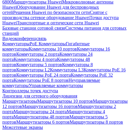
6800
Маршрутизаторы Huawei
Микроволновые антенны
Huawei
Оборудование Huawei для беспроводных
сетей
Решения Huawei по безопасности сети
Снятое с
производства сетевое оборудование Huawei
Точки доступа
Huawei
Транспортные и оптические сети Huawei
Базовые станции сотовой связи
Системы питания для сотовых
станций
Видеоконференцсвязь
Коммутаторы
PoE Коммутаторы
Гигабитные
коммутаторы
Коммутаторы 10 портов
Коммутаторы 16
портов
Коммутаторы 2 порта
Коммутаторы 24
порта
Коммутаторы 4 порта
Коммутаторы 48
портов
Коммутаторы 5 портов
Коммутаторы 8
портов
Коммутаторы L2
Коммутаторы L3
Коммутаторы PoE 16
портов
Коммутаторы PoE 24 порта
Коммутаторы PoE 32
порта
Коммутаторы PoE 8 портов
Неуправляемые
коммутаторы
Управляемые коммутаторы
Контроллеры точек доступа
Лицензии для сетевого оборудования
Маршрутизаторы
Маршрутизаторы 10 портов
Маршрутизаторы
12 портов
Маршрутизаторы 16 портов
Маршрутизаторы 2
порта
Маршрутизаторы 24 порта
Маршрутизаторы 4
порта
Маршрутизаторы 48 портов
Маршрутизаторы 5
портов
Маршрутизаторы 6 портов
Маршрутизаторы 8 портов
Межсетевые экраны