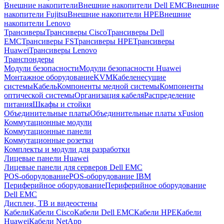
Внешние накопители
Внешние накопители Dell EMC
Внешние
накопители Fujitsu
Внешние накопители HPE
Внешние
накопители Lenovo
Трансиверы
Трансиверы Cisco
Трансиверы Dell
EMC
Трансиверы FS
Трансиверы HPE
Трансиверы
Huawei
Трансиверы Lenovo
Транспондеры
Модули безопасности
Модули безопасности Huawei
Монтажное оборудование
KVM
Кабеленесущие
системы
Кабель
Компоненты медной системы
Компоненты
оптической системы
Организация кабеля
Распределение
питания
Шкафы и стойки
Объединительные платы
Объединительные платы xFusion
Коммутационные модули
Коммутационные панели
Коммутационные розетки
Комплекты и модули для разработки
Лицевые панели Huawei
Лицевые панели для серверов Dell EMC
POS-оборудование
POS-оборудование IBM
Периферийное оборудование
Периферийное оборудование
Dell EMC
Дисплеи, ТВ и видеостены
Кабели
Кабели Cisco
Кабели Dell EMC
Кабели HPE
Кабели
Huawei
Кабели NetApp