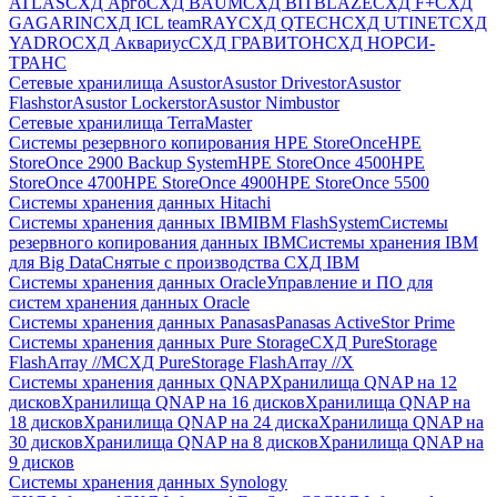
ATLAS
СХД Aрго
СХД BAUM
СХД BITBLAZE
СХД F+
СХД
GAGARIN
СХД ICL teamRAY
СХД QTECH
СХД UTINET
СХД
YADRO
СХД Аквариус
СХД ГРАВИТОН
СХД НОРСИ-
ТРАНС
Сетевые хранилища Asustor
Asustor Drivestor
Asustor
Flashstor
Asustor Lockerstor
Asustor Nimbustor
Сетевые хранилища TerraMaster
Системы резервного копирования HPE StoreOnce
HPE
StoreOnce 2900 Backup System
HPE StoreOnce 4500
HPE
StoreOnce 4700
HPE StoreOnce 4900
HPE StoreOnce 5500
Системы хранения данных Hitachi
Системы хранения данных IBM
IBM FlashSystem
Системы
резервного копирования данных IBM
Системы хранения IBM
для Big Data
Снятые с производства СХД IBM
Системы хранения данных Oracle
Управление и ПО для
систем хранения данных Oracle
Системы хранения данных Panasas
Panasas ActiveStor Prime
Системы хранения данных Pure Storage
СХД PureStorage
FlashArray //M
СХД PureStorage FlashArray //X
Системы хранения данных QNAP
Хранилища QNAP на 12
дисков
Хранилища QNAP на 16 дисков
Хранилища QNAP на
18 дисков
Хранилища QNAP на 24 диска
Хранилища QNAP на
30 дисков
Хранилища QNAP на 8 дисков
Хранилища QNAP на
9 дисков
Системы хранения данных Synology