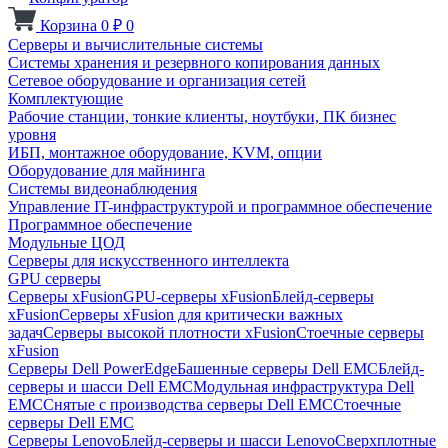
Корзина
0
₽
0
Серверы и вычислительные системы
Системы хранения и резервного копирования данных
Сетевое оборудование и организация сетей
Комплектующие
Рабочие станции, тонкие клиенты, ноутбуки, ПК бизнес
уровня
ИБП, монтажное оборудование, KVM, опции
Оборудование для майнинга
Системы видеонаблюдения
Управление IT-инфраструктурой и программное обеспечение
Программное обеспечение
Модульные ЦОД
Серверы для искусственного интеллекта
GPU серверы
Серверы xFusion
GPU-серверы xFusion
Блейд-серверы
xFusion
Серверы xFusion для критически важных
задач
Серверы высокой плотности xFusion
Стоечные серверы
xFusion
Серверы Dell PowerEdge
Башенные серверы Dell EMC
Блейд-
серверы и шасси Dell EMC
Модульная инфраструктура Dell
EMC
Снятые с производства серверы Dell EMC
Стоечные
серверы Dell EMC
Серверы Lenovo
Блейд-серверы и шасси Lenovo
Сверхплотные