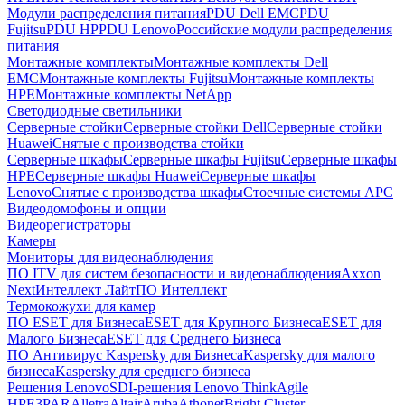
Модули распределения питания
PDU Dell EMC
PDU
Fujitsu
PDU HP
PDU Lenovo
Российские модули распределения
питания
Монтажные комплекты
Монтажные комплекты Dell
EMC
Монтажные комплекты Fujitsu
Монтажные комплекты
HPE
Монтажные комплекты NetApp
Светодиодные светильники
Серверные стойки
Серверные стойки Dell
Серверные стойки
Huawei
Снятые с производства стойки
Серверные шкафы
Серверные шкафы Fujitsu
Серверные шкафы
HPE
Серверные шкафы Huawei
Серверные шкафы
Lenovo
Снятые с производства шкафы
Стоечные системы APC
Видеодомофоны и опции
Видеорегистраторы
Камеры
Мониторы для видеонаблюдения
ПО ITV для систем безопасности и видеонаблюдения
Axxon
Next
Интеллект Лайт
ПО Интеллект
Термокожухи для камер
ПО ESET для Бизнеса
ESET для Крупного Бизнеса
ESET для
Малого Бизнеса
ESET для Среднего Бизнеса
ПО Антивирус Kaspersky для Бизнеса
Kaspersky для малого
бизнеса
Kaspersky для среднего бизнеса
Решения Lenovo
SDI-решения Lenovo ThinkAgile
HPE
3PAR
Alletra
Altair
Aruba
Athonet
Bright Cluster