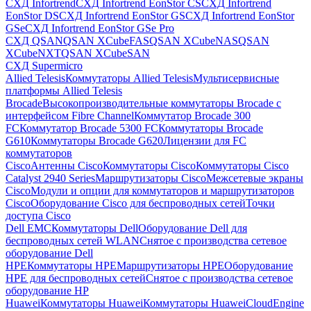
СХД Infortrend
СХД Infortrend EonStor CS
СХД Infortrend
EonStor DS
СХД Infortrend EonStor GS
СХД Infortrend EonStor
GSe
СХД Infortrend EonStor GSe Pro
СХД QSAN
QSAN XCubeFAS
QSAN XCubeNAS
QSAN
XCubeNXT
QSAN XCubeSAN
СХД Supermicro
Allied Telesis
Коммутаторы Allied Telesis
Мультисервисные
платформы Allied Telesis
Brocade
Высокопроизводительные коммутаторы Brocade с
интерфейсом Fibre Channel
Коммутатор Brocade 300
FC
Коммутатор Brocade 5300 FC
Коммутаторы Brocade
G610
Коммутаторы Brocade G620
Лицензии для FC
коммутаторов
Cisco
Антенны Cisco
Коммутаторы Cisco
Коммутаторы Cisco
Catalyst 2940 Series
Маршрутизаторы Cisco
Межсетевые экраны
Cisco
Модули и опции для коммутаторов и маршрутизаторов
Cisco
Оборудование Cisco для беспроводных сетей
Точки
доступа Cisco
Dell EMC
Коммутаторы Dell
Оборудование Dell для
беспроводных сетей WLAN
Снятое с производства сетевое
оборудование Dell
HPE
Коммутаторы HPE
Маршрутизаторы HPE
Оборудование
HPE для беспроводных сетей
Снятое с производства сетевое
оборудование HP
Huawei
Коммутаторы Huawei
Коммутаторы HuaweiCloudEngine