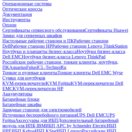
Операционные системы
Оптические кроссы
Документация
Инструменты
Опции
Сертификаты сервисного обслуживания
Сертификаты Huawei
Замки для серверных шкафов
Настольные рабочие станции и ПК
Рабочие станции
Dell
Рабочие станции HP
Рабочие станции Lenovo ThinkStation
Ноутбуки и планшеты бизнес-класса
Ноутбуки бизнес-класса
Dell EMC
Ноутбуки бизнес-класса Lenovo ThinkPad
Российские рабочие станции, тонкие клиенты, ноутбуки,
ПК
Aquarius
Fplus
ICL-Techno
iRu
Тонкие и нулевые клиенты
Тонкие клиенты Dell EMC Wyse
Сумки для ноутбуков
KVM-переключатели
KVM Fujitsu
KVM-переключатели Dell
EMC
KVM-переключатели HP
Аккумуляторы
Батарейные блоки
Батарейные шкафы
Зарядные станции для электромобилей
Источники бесперебойного питания
UPS Dell EMC
UPS
Fujitsu
Аксессуары для ИБП
Дополнительный батарейный
модуль для ИПБ IBM
ИБП APC by Schneider Electric
ИБП
HPE
ИБП Kehua
ИБП KStar
ИБП Lenovo
Российские ИБП