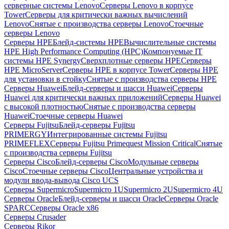
серверные системы Lenovo
Серверы Lenovo в корпусе
Tower
Серверы для критически важных вычислений
Lenovo
Снятые с производства серверы Lenovo
Стоечные
серверы Lenovo
Серверы HPE
Блейд-системы HPE
Вычислительные системы
HPE High Performance Computing (HPC)
Компонуемые IT
системы HPE Synergy
Сверхплотные серверы HPE
Серверы
HPE MicroServer
Серверы HPE в корпусе Tower
Серверы HPE
для установки в стойку
Снятые с производства серверы HPE
Серверы Huawei
Блейд-серверы и шасси Huawei
Серверы
Huawei для критически важных приложений
Серверы Huawei
с высокой плотностью
Снятые с производства серверы
Huawei
Стоечные серверы Huawei
Серверы Fujitsu
Блейд-серверы Fujitsu
PRIMERGY
Интегрированные системы Fujitsu
PRIMEFLEX
Серверы Fujitsu Primequest Mission Critical
Снятые
с производства серверы Fujitsu
Серверы Cisco
Блейд-серверы Cisco
Модульные серверы
Cisco
Стоечные серверы Cisco
Центральные устройства и
модули ввода-вывода Cisco UCS
Серверы Supermicro
Supermicro 1U
Supermicro 2U
Supermicro 4U
Серверы Oracle
Блейд-серверы и шасси Oracle
Серверы Oracle
SPARC
Серверы Oracle x86
Серверы Crusader
Серверы Rikor