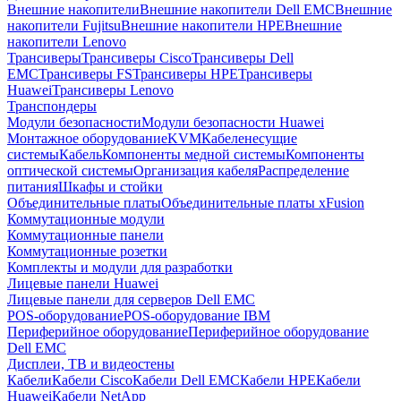
Внешние накопители
Внешние накопители Dell EMC
Внешние
накопители Fujitsu
Внешние накопители HPE
Внешние
накопители Lenovo
Трансиверы
Трансиверы Cisco
Трансиверы Dell
EMC
Трансиверы FS
Трансиверы HPE
Трансиверы
Huawei
Трансиверы Lenovo
Транспондеры
Модули безопасности
Модули безопасности Huawei
Монтажное оборудование
KVM
Кабеленесущие
системы
Кабель
Компоненты медной системы
Компоненты
оптической системы
Организация кабеля
Распределение
питания
Шкафы и стойки
Объединительные платы
Объединительные платы xFusion
Коммутационные модули
Коммутационные панели
Коммутационные розетки
Комплекты и модули для разработки
Лицевые панели Huawei
Лицевые панели для серверов Dell EMC
POS-оборудование
POS-оборудование IBM
Периферийное оборудование
Периферийное оборудование
Dell EMC
Дисплеи, ТВ и видеостены
Кабели
Кабели Cisco
Кабели Dell EMC
Кабели HPE
Кабели
Huawei
Кабели NetApp