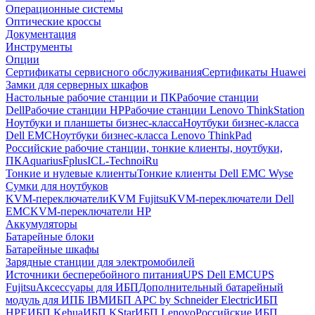
Операционные системы
Оптические кроссы
Документация
Инструменты
Опции
Сертификаты сервисного обслуживания
Сертификаты Huawei
Замки для серверных шкафов
Настольные рабочие станции и ПК
Рабочие станции
Dell
Рабочие станции HP
Рабочие станции Lenovo ThinkStation
Ноутбуки и планшеты бизнес-класса
Ноутбуки бизнес-класса
Dell EMC
Ноутбуки бизнес-класса Lenovo ThinkPad
Российские рабочие станции, тонкие клиенты, ноутбуки,
ПК
Aquarius
Fplus
ICL-Techno
iRu
Тонкие и нулевые клиенты
Тонкие клиенты Dell EMC Wyse
Сумки для ноутбуков
KVM-переключатели
KVM Fujitsu
KVM-переключатели Dell
EMC
KVM-переключатели HP
Аккумуляторы
Батарейные блоки
Батарейные шкафы
Зарядные станции для электромобилей
Источники бесперебойного питания
UPS Dell EMC
UPS
Fujitsu
Аксессуары для ИБП
Дополнительный батарейный
модуль для ИПБ IBM
ИБП APC by Schneider Electric
ИБП
HPE
ИБП Kehua
ИБП KStar
ИБП Lenovo
Российские ИБП