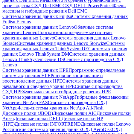
данных Dell EMC начального и среднего уровня
Снятые с
производства СХД Dell EMC
СХД DELL PowerProtect
Флеш-
массивы и гибридные решения Dell EMC
Системы хранения данных Fujitsu
Системы хранения данных
Fujitsu Eternus
Системы хранения данных Lenovo
Облачные системы
хранения Lenovo
Программно-определяемые системы
хранения данных Lenovo
Системы хранения данных Lenovo
Storage
Системы хранения данных Lenovo Storwize
Системы
хранения данных Lenovo ThinkSystem DE
Системы хранения
данных Lenovo ThinkSystem DM
Системы хранения данных
Lenovo ThinkSystem серии DS
Снятые с производства СХД
Lenovo
Системы хранения данных HPE
Программно-определяемые
системы хранения HPE
Резервное копирование и
восстановление данных HPE
Системы хранения данных
начального и среднего уровня HPE
Снятые с производства
СХД HPE
Флеш-массивы и гибридные решения HPE
Cистемы хранения данных NetApp
Гибридные флеш массивы
хранения NetApp FAS
Снятые с производства СХД
NetApp
Флеш-системы хранения NetApp All-Flash
Дисковые полки (JBOD)
Дисковые полки AIC
Дисковые полки
Areca
Дисковые полки DELL
Дисковые полки HP
(HPE)
Дисковые полки INFORTREND
Дисковые полки Lenovo
Российские системы хранения данных
СХД AeroDisk
СХД