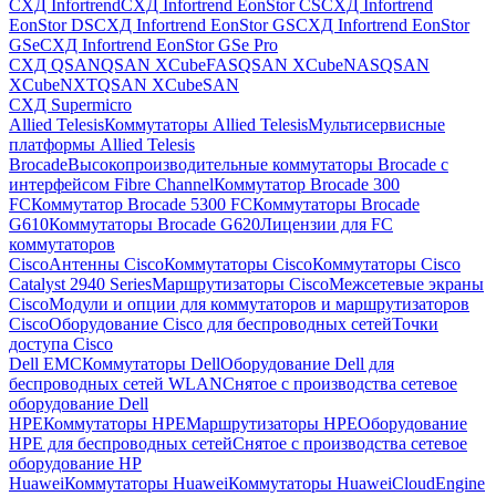
СХД Infortrend
СХД Infortrend EonStor CS
СХД Infortrend
EonStor DS
СХД Infortrend EonStor GS
СХД Infortrend EonStor
GSe
СХД Infortrend EonStor GSe Pro
СХД QSAN
QSAN XCubeFAS
QSAN XCubeNAS
QSAN
XCubeNXT
QSAN XCubeSAN
СХД Supermicro
Allied Telesis
Коммутаторы Allied Telesis
Мультисервисные
платформы Allied Telesis
Brocade
Высокопроизводительные коммутаторы Brocade с
интерфейсом Fibre Channel
Коммутатор Brocade 300
FC
Коммутатор Brocade 5300 FC
Коммутаторы Brocade
G610
Коммутаторы Brocade G620
Лицензии для FC
коммутаторов
Cisco
Антенны Cisco
Коммутаторы Cisco
Коммутаторы Cisco
Catalyst 2940 Series
Маршрутизаторы Cisco
Межсетевые экраны
Cisco
Модули и опции для коммутаторов и маршрутизаторов
Cisco
Оборудование Cisco для беспроводных сетей
Точки
доступа Cisco
Dell EMC
Коммутаторы Dell
Оборудование Dell для
беспроводных сетей WLAN
Снятое с производства сетевое
оборудование Dell
HPE
Коммутаторы HPE
Маршрутизаторы HPE
Оборудование
HPE для беспроводных сетей
Снятое с производства сетевое
оборудование HP
Huawei
Коммутаторы Huawei
Коммутаторы HuaweiCloudEngine