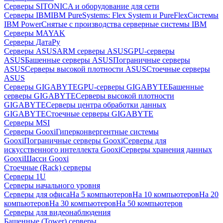
Серверы SITONICA и оборудование для сети
Серверы IBM
IBM PureSystems: Flex System и PureFlex
Системы
IBM Power
Снятые с производства серверные системы IBM
Серверы MAYAK
Серверы ДатаРу
Серверы ASUS
ARM серверы ASUS
GPU-серверы
ASUS
Башенные серверы ASUS
Пограничные серверы
ASUS
Серверы высокой плотности ASUS
Стоечные серверы
ASUS
Серверы GIGABYTE
GPU-серверы GIGABYTE
Башенные
серверы GIGABYTE
Серверы высокой плотности
GIGABYTE
Серверы центра обработки данных
GIGABYTE
Стоечные серверы GIGABYTE
Серверы MSI
Серверы Gooxi
Гиперконвергентные системы
Gooxi
Пограничные серверы Gooxi
Серверы для
искусственного интеллекта Gooxi
Серверы хранения данных
Gooxi
Шасси Gooxi
Стоечные (Rack) серверы
Серверы 1U
Серверы начального уровня
Серверы для офиса
На 5 компьютеров
На 10 компьютеров
На 20
компьютеров
На 30 компьютеров
На 50 компьютеров
Серверы для видеонаблюдения
Башенные (Tower) серверы