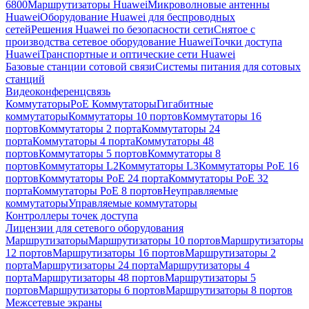
6800
Маршрутизаторы Huawei
Микроволновые антенны
Huawei
Оборудование Huawei для беспроводных
сетей
Решения Huawei по безопасности сети
Снятое с
производства сетевое оборудование Huawei
Точки доступа
Huawei
Транспортные и оптические сети Huawei
Базовые станции сотовой связи
Системы питания для сотовых
станций
Видеоконференцсвязь
Коммутаторы
PoE Коммутаторы
Гигабитные
коммутаторы
Коммутаторы 10 портов
Коммутаторы 16
портов
Коммутаторы 2 порта
Коммутаторы 24
порта
Коммутаторы 4 порта
Коммутаторы 48
портов
Коммутаторы 5 портов
Коммутаторы 8
портов
Коммутаторы L2
Коммутаторы L3
Коммутаторы PoE 16
портов
Коммутаторы PoE 24 порта
Коммутаторы PoE 32
порта
Коммутаторы PoE 8 портов
Неуправляемые
коммутаторы
Управляемые коммутаторы
Контроллеры точек доступа
Лицензии для сетевого оборудования
Маршрутизаторы
Маршрутизаторы 10 портов
Маршрутизаторы
12 портов
Маршрутизаторы 16 портов
Маршрутизаторы 2
порта
Маршрутизаторы 24 порта
Маршрутизаторы 4
порта
Маршрутизаторы 48 портов
Маршрутизаторы 5
портов
Маршрутизаторы 6 портов
Маршрутизаторы 8 портов
Межсетевые экраны