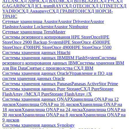
ATLAS
СХД Aрго
СХД BAUM
СХД BITBLAZE
СХД F+
СХД
GAGARIN
СХД ICL teamRAY
СХД QTECH
СХД UTINET
СХД
YADRO
СХД Аквариус
СХД ГРАВИТОН
СХД НОРСИ-
ТРАНС
Сетевые хранилища Asustor
Asustor Drivestor
Asustor
Flashstor
Asustor Lockerstor
Asustor Nimbustor
Сетевые хранилища TerraMaster
Системы резервного копирования HPE StoreOnce
HPE
StoreOnce 2900 Backup System
HPE StoreOnce 4500
HPE
StoreOnce 4700
HPE StoreOnce 4900
HPE StoreOnce 5500
Системы хранения данных Hitachi
Системы хранения данных IBM
IBM FlashSystem
Системы
резервного копирования данных IBM
Системы хранения IBM
для Big Data
Снятые с производства СХД IBM
Системы хранения данных Oracle
Управление и ПО для
систем хранения данных Oracle
Системы хранения данных Panasas
Panasas ActiveStor Prime
Системы хранения данных Pure Storage
СХД PureStorage
FlashArray //M
СХД PureStorage FlashArray //X
Системы хранения данных QNAP
Хранилища QNAP на 12
дисков
Хранилища QNAP на 16 дисков
Хранилища QNAP на
18 дисков
Хранилища QNAP на 24 диска
Хранилища QNAP на
30 дисков
Хранилища QNAP на 8 дисков
Хранилища QNAP на
9 дисков
Системы хранения данных Synology