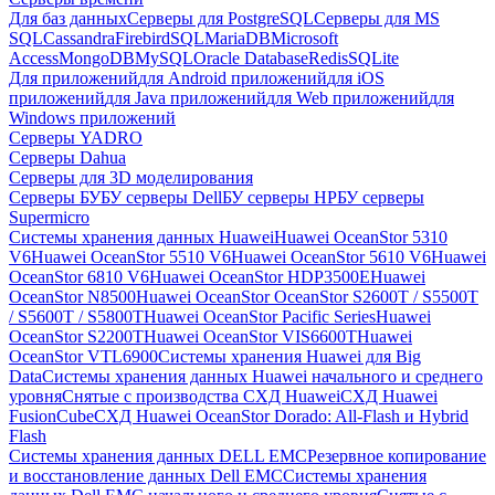
Для баз данных
Серверы для PostgreSQL
Серверы для MS
SQL
Cassandra
FirebirdSQL
MariaDB
Microsoft
Access
MongoDB
MySQL
Oracle Database
Redis
SQLite
Для приложений
для Android приложений
для iOS
приложений
для Java приложений
для Web приложений
для
Windows приложений
Серверы YADRO
Серверы Dahua
Серверы для 3D моделирования
Серверы БУ
БУ серверы Dell
БУ серверы HP
БУ серверы
Supermicro
Системы хранения данных Huawei
Huawei OceanStor 5310
V6
Huawei OceanStor 5510 V6
Huawei OceanStor 5610 V6
Huawei
OceanStor 6810 V6
Huawei OceanStor HDP3500E
Huawei
OceanStor N8500
Huawei OceanStor OceanStor S2600T / S5500T
/ S5600T / S5800T
Huawei OceanStor Pacific Series
Huawei
OceanStor S2200T
Huawei OceanStor VIS6600T
Huawei
OceanStor VTL6900
Системы хранения Huawei для Big
Data
Системы хранения данных Huawei начального и среднего
уровня
Снятые с производства СХД Huawei
СХД Huawei
FusionCube
СХД Huawei OceanStor Dorado: All-Flash и Hybrid
Flash
Системы хранения данных DELL EMC
Резервное копирование
и восстановление данных Dell EMC
Системы хранения