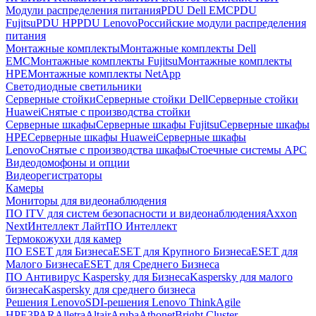
Модули распределения питания
PDU Dell EMC
PDU
Fujitsu
PDU HP
PDU Lenovo
Российские модули распределения
питания
Монтажные комплекты
Монтажные комплекты Dell
EMC
Монтажные комплекты Fujitsu
Монтажные комплекты
HPE
Монтажные комплекты NetApp
Светодиодные светильники
Серверные стойки
Серверные стойки Dell
Серверные стойки
Huawei
Снятые с производства стойки
Серверные шкафы
Серверные шкафы Fujitsu
Серверные шкафы
HPE
Серверные шкафы Huawei
Серверные шкафы
Lenovo
Снятые с производства шкафы
Стоечные системы APC
Видеодомофоны и опции
Видеорегистраторы
Камеры
Мониторы для видеонаблюдения
ПО ITV для систем безопасности и видеонаблюдения
Axxon
Next
Интеллект Лайт
ПО Интеллект
Термокожухи для камер
ПО ESET для Бизнеса
ESET для Крупного Бизнеса
ESET для
Малого Бизнеса
ESET для Среднего Бизнеса
ПО Антивирус Kaspersky для Бизнеса
Kaspersky для малого
бизнеса
Kaspersky для среднего бизнеса
Решения Lenovo
SDI-решения Lenovo ThinkAgile
HPE
3PAR
Alletra
Altair
Aruba
Athonet
Bright Cluster