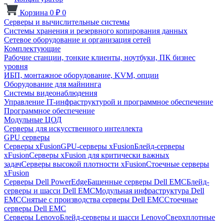
Корзина
0
₽
0
Серверы и вычислительные системы
Системы хранения и резервного копирования данных
Сетевое оборудование и организация сетей
Комплектующие
Рабочие станции, тонкие клиенты, ноутбуки, ПК бизнес
уровня
ИБП, монтажное оборудование, KVM, опции
Оборудование для майнинга
Системы видеонаблюдения
Управление IT-инфраструктурой и программное обеспечение
Программное обеспечение
Модульные ЦОД
Серверы для искусственного интеллекта
GPU серверы
Серверы xFusion
GPU-серверы xFusion
Блейд-серверы
xFusion
Серверы xFusion для критически важных
задач
Серверы высокой плотности xFusion
Стоечные серверы
xFusion
Серверы Dell PowerEdge
Башенные серверы Dell EMC
Блейд-
серверы и шасси Dell EMC
Модульная инфраструктура Dell
EMC
Снятые с производства серверы Dell EMC
Стоечные
серверы Dell EMC
Серверы Lenovo
Блейд-серверы и шасси Lenovo
Сверхплотные