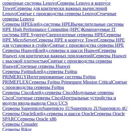
серверные системы Lenovo
Серверы Lenovo в корпусе
Tower
Серверы для критически важных вычислений
Lenovo
Снятые с производства серверы Lenovo
Стоечные
серверы Lenovo
Серверы HPE
Блейд-системы HPE
Вычислительные системы
HPE High Performance Computing (HPC)
Компонуемые IT
системы HPE Synergy
Сверхплотные серверы HPE
Серверы
HPE MicroServer
Серверы HPE в корпусе Tower
Серверы HPE
для установки в стойку
Снятые с производства серверы HPE
Серверы Huawei
Блейд-серверы и шасси Huawei
Серверы
Huawei для критически важных приложений
Серверы Huawei
с высокой плотностью
Снятые с производства серверы
Huawei
Стоечные серверы Huawei
Серверы Fujitsu
Блейд-серверы Fujitsu
PRIMERGY
Интегрированные системы Fujitsu
PRIMEFLEX
Серверы Fujitsu Primequest Mission Critical
Снятые
с производства серверы Fujitsu
Серверы Cisco
Блейд-серверы Cisco
Модульные серверы
Cisco
Стоечные серверы Cisco
Центральные устройства и
модули ввода-вывода Cisco UCS
Серверы Supermicro
Supermicro 1U
Supermicro 2U
Supermicro 4U
Серверы Oracle
Блейд-серверы и шасси Oracle
Серверы Oracle
SPARC
Серверы Oracle x86
Серверы Crusader
Серверы Rikor