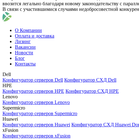
ввозится легально благодаря новому законодательству с парал
В связи с участившимися случаями недобросовестной конкуре
О Компании
Оплата и доставка
Лизинг
Вакансии
Новости
Блог
Контакты
Dell
Конфигуратор серверов Dell
Конфигуратор СХД Dell
HPE
Конфигуратор серверов HPE
Конфигуратор СХД HPE
Lenovo
Конфигуратор серверов Lenovo
Supermicro
Конфигуратор серверов Supermicro
Huawei
Конфигуратор серверов Huawei
Конфигуратор СХД Huawei Do
xFusion
Конфигуратор серверов xFusion