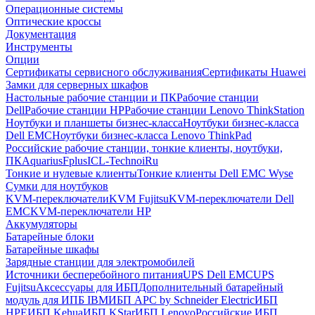
Операционные системы
Оптические кроссы
Документация
Инструменты
Опции
Сертификаты сервисного обслуживания
Сертификаты Huawei
Замки для серверных шкафов
Настольные рабочие станции и ПК
Рабочие станции
Dell
Рабочие станции HP
Рабочие станции Lenovo ThinkStation
Ноутбуки и планшеты бизнес-класса
Ноутбуки бизнес-класса
Dell EMC
Ноутбуки бизнес-класса Lenovo ThinkPad
Российские рабочие станции, тонкие клиенты, ноутбуки,
ПК
Aquarius
Fplus
ICL-Techno
iRu
Тонкие и нулевые клиенты
Тонкие клиенты Dell EMC Wyse
Сумки для ноутбуков
KVM-переключатели
KVM Fujitsu
KVM-переключатели Dell
EMC
KVM-переключатели HP
Аккумуляторы
Батарейные блоки
Батарейные шкафы
Зарядные станции для электромобилей
Источники бесперебойного питания
UPS Dell EMC
UPS
Fujitsu
Аксессуары для ИБП
Дополнительный батарейный
модуль для ИПБ IBM
ИБП APC by Schneider Electric
ИБП
HPE
ИБП Kehua
ИБП KStar
ИБП Lenovo
Российские ИБП