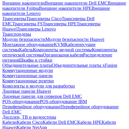
Внешние накопители
Внешние накопители Dell EMC
Внешние
накопители Fujitsu
Внешние накопители HPE
Внешние
накопители Lenovo
Трансиверы
Трансиверы Cisco
Трансиверы Dell
EMC
Трансиверы FS
Трансиверы HPE
Трансиверы
Huawei
Трансиверы Lenovo
Транспондеры
Модули безопасности
Модули безопасности Huawei
Монтажное оборудование
KVM
Кабеленесущие
системы
Кабель
Компоненты медной системы
Компоненты
оптической системы
Организация кабеля
Распределение
питания
Шкафы и стойки
Объединительные платы
Объединительные платы xFusion
Коммутационные модули
Коммутационные панели
Коммутационные розетки
Комплекты и модули для разработки
Лицевые панели Huawei
Лицевые панели для серверов Dell EMC
POS-оборудование
POS-оборудование IBM
Периферийное оборудование
Периферийное оборудование
Dell EMC
Дисплеи, ТВ и видеостены
Кабели
Кабели Cisco
Кабели Dell EMC
Кабели HPE
Кабели
Huawei
Кабели NetApp