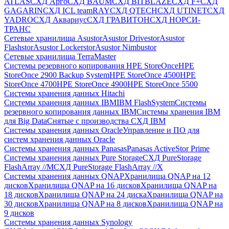
ATLAS
СХД Aрго
СХД BAUM
СХД BITBLAZE
СХД F+
СХД
GAGARIN
СХД ICL teamRAY
СХД QTECH
СХД UTINET
СХД
YADRO
СХД Аквариус
СХД ГРАВИТОН
СХД НОРСИ-
ТРАНС
Сетевые хранилища Asustor
Asustor Drivestor
Asustor
Flashstor
Asustor Lockerstor
Asustor Nimbustor
Сетевые хранилища TerraMaster
Системы резервного копирования HPE StoreOnce
HPE
StoreOnce 2900 Backup System
HPE StoreOnce 4500
HPE
StoreOnce 4700
HPE StoreOnce 4900
HPE StoreOnce 5500
Системы хранения данных Hitachi
Системы хранения данных IBM
IBM FlashSystem
Системы
резервного копирования данных IBM
Системы хранения IBM
для Big Data
Снятые с производства СХД IBM
Системы хранения данных Oracle
Управление и ПО для
систем хранения данных Oracle
Системы хранения данных Panasas
Panasas ActiveStor Prime
Системы хранения данных Pure Storage
СХД PureStorage
FlashArray //M
СХД PureStorage FlashArray //X
Системы хранения данных QNAP
Хранилища QNAP на 12
дисков
Хранилища QNAP на 16 дисков
Хранилища QNAP на
18 дисков
Хранилища QNAP на 24 диска
Хранилища QNAP на
30 дисков
Хранилища QNAP на 8 дисков
Хранилища QNAP на
9 дисков
Системы хранения данных Synology