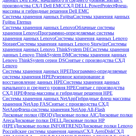
данных Dell EMC начального и среднего уровня
Снятые с
производства СХД Dell EMC
СХД DELL PowerProtect
Флеш-
массивы и гибридные решения Dell EMC
Системы хранения данных Fujitsu
Системы хранения данных
Fujitsu Eternus
Системы хранения данных Lenovo
Облачные системы
хранения Lenovo
Программно-определяемые системы
хранения данных Lenovo
Системы хранения данных Lenovo
Storage
Системы хранения данных Lenovo Storwize
Системы
хранения данных Lenovo ThinkSystem DE
Системы хранения
данных Lenovo ThinkSystem DM
Системы хранения данных
Lenovo ThinkSystem серии DS
Снятые с производства СХД
Lenovo
Системы хранения данных HPE
Программно-определяемые
системы хранения HPE
Резервное копирование и
восстановление данных HPE
Системы хранения данных
начального и среднего уровня HPE
Снятые с производства
СХД HPE
Флеш-массивы и гибридные решения HPE
Cистемы хранения данных NetApp
Гибридные флеш массивы
хранения NetApp FAS
Снятые с производства СХД
NetApp
Флеш-системы хранения NetApp All-Flash
Дисковые полки (JBOD)
Дисковые полки AIC
Дисковые полки
Areca
Дисковые полки DELL
Дисковые полки HP
(HPE)
Дисковые полки INFORTREND
Дисковые полки Lenovo
Российские системы хранения данных
СХД AeroDisk
СХД