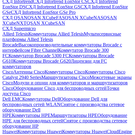
СХД Infortrend
СХД Infortrend EonStor CS
СХД Infortrend
EonStor DS
СХД Infortrend EonStor GS
СХД Infortrend EonStor
GSe
СХД Infortrend EonStor GSe Pro
СХД QSAN
QSAN XCubeFAS
QSAN XCubeNAS
QSAN
XCubeNXT
QSAN XCubeSAN
СХД Supermicro
Allied Telesis
Коммутаторы Allied Telesis
Мультисервисные
платформы Allied Telesis
Brocade
Высокопроизводительные коммутаторы Brocade с
интерфейсом Fibre Channel
Коммутатор Brocade 300
FC
Коммутатор Brocade 5300 FC
Коммутаторы Brocade
G610
Коммутаторы Brocade G620
Лицензии для FC
коммутаторов
Cisco
Антенны Cisco
Коммутаторы Cisco
Коммутаторы Cisco
Catalyst 2940 Series
Маршрутизаторы Cisco
Межсетевые экраны
Cisco
Модули и опции для коммутаторов и маршрутизаторов
Cisco
Оборудование Cisco для беспроводных сетей
Точки
доступа Cisco
Dell EMC
Коммутаторы Dell
Оборудование Dell для
беспроводных сетей WLAN
Снятое с производства сетевое
оборудование Dell
HPE
Коммутаторы HPE
Маршрутизаторы HPE
Оборудование
HPE для беспроводных сетей
Снятое с производства сетевое
оборудование HP
Huawei
Коммутаторы Huawei
Коммутаторы HuaweiCloudEngine