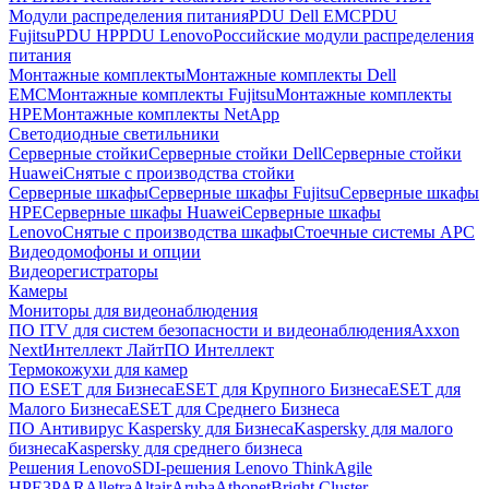
Модули распределения питания
PDU Dell EMC
PDU
Fujitsu
PDU HP
PDU Lenovo
Российские модули распределения
питания
Монтажные комплекты
Монтажные комплекты Dell
EMC
Монтажные комплекты Fujitsu
Монтажные комплекты
HPE
Монтажные комплекты NetApp
Светодиодные светильники
Серверные стойки
Серверные стойки Dell
Серверные стойки
Huawei
Снятые с производства стойки
Серверные шкафы
Серверные шкафы Fujitsu
Серверные шкафы
HPE
Серверные шкафы Huawei
Серверные шкафы
Lenovo
Снятые с производства шкафы
Стоечные системы APC
Видеодомофоны и опции
Видеорегистраторы
Камеры
Мониторы для видеонаблюдения
ПО ITV для систем безопасности и видеонаблюдения
Axxon
Next
Интеллект Лайт
ПО Интеллект
Термокожухи для камер
ПО ESET для Бизнеса
ESET для Крупного Бизнеса
ESET для
Малого Бизнеса
ESET для Среднего Бизнеса
ПО Антивирус Kaspersky для Бизнеса
Kaspersky для малого
бизнеса
Kaspersky для среднего бизнеса
Решения Lenovo
SDI-решения Lenovo ThinkAgile
HPE
3PAR
Alletra
Altair
Aruba
Athonet
Bright Cluster