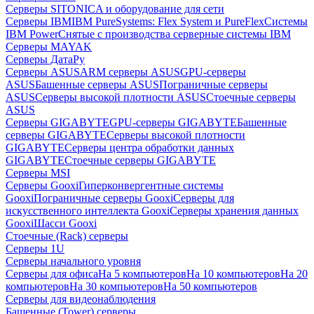
Серверы SITONICA и оборудование для сети
Серверы IBM
IBM PureSystems: Flex System и PureFlex
Системы
IBM Power
Снятые с производства серверные системы IBM
Серверы MAYAK
Серверы ДатаРу
Серверы ASUS
ARM серверы ASUS
GPU-серверы
ASUS
Башенные серверы ASUS
Пограничные серверы
ASUS
Серверы высокой плотности ASUS
Стоечные серверы
ASUS
Серверы GIGABYTE
GPU-серверы GIGABYTE
Башенные
серверы GIGABYTE
Серверы высокой плотности
GIGABYTE
Серверы центра обработки данных
GIGABYTE
Стоечные серверы GIGABYTE
Серверы MSI
Серверы Gooxi
Гиперконвергентные системы
Gooxi
Пограничные серверы Gooxi
Серверы для
искусственного интеллекта Gooxi
Серверы хранения данных
Gooxi
Шасси Gooxi
Стоечные (Rack) серверы
Серверы 1U
Серверы начального уровня
Серверы для офиса
На 5 компьютеров
На 10 компьютеров
На 20
компьютеров
На 30 компьютеров
На 50 компьютеров
Серверы для видеонаблюдения
Башенные (Tower) серверы