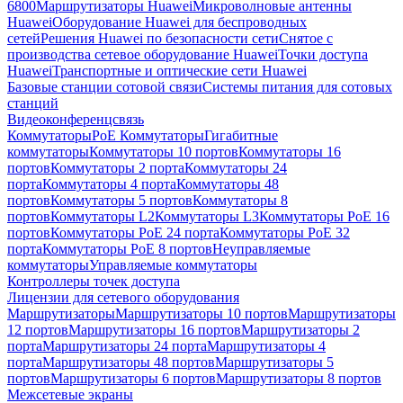
6800
Маршрутизаторы Huawei
Микроволновые антенны
Huawei
Оборудование Huawei для беспроводных
сетей
Решения Huawei по безопасности сети
Снятое с
производства сетевое оборудование Huawei
Точки доступа
Huawei
Транспортные и оптические сети Huawei
Базовые станции сотовой связи
Системы питания для сотовых
станций
Видеоконференцсвязь
Коммутаторы
PoE Коммутаторы
Гигабитные
коммутаторы
Коммутаторы 10 портов
Коммутаторы 16
портов
Коммутаторы 2 порта
Коммутаторы 24
порта
Коммутаторы 4 порта
Коммутаторы 48
портов
Коммутаторы 5 портов
Коммутаторы 8
портов
Коммутаторы L2
Коммутаторы L3
Коммутаторы PoE 16
портов
Коммутаторы PoE 24 порта
Коммутаторы PoE 32
порта
Коммутаторы PoE 8 портов
Неуправляемые
коммутаторы
Управляемые коммутаторы
Контроллеры точек доступа
Лицензии для сетевого оборудования
Маршрутизаторы
Маршрутизаторы 10 портов
Маршрутизаторы
12 портов
Маршрутизаторы 16 портов
Маршрутизаторы 2
порта
Маршрутизаторы 24 порта
Маршрутизаторы 4
порта
Маршрутизаторы 48 портов
Маршрутизаторы 5
портов
Маршрутизаторы 6 портов
Маршрутизаторы 8 портов
Межсетевые экраны