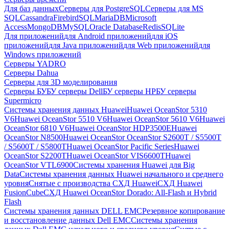
Для баз данных
Серверы для PostgreSQL
Серверы для MS
SQL
Cassandra
FirebirdSQL
MariaDB
Microsoft
Access
MongoDB
MySQL
Oracle Database
Redis
SQLite
Для приложений
для Android приложений
для iOS
приложений
для Java приложений
для Web приложений
для
Windows приложений
Серверы YADRO
Серверы Dahua
Серверы для 3D моделирования
Серверы БУ
БУ серверы Dell
БУ серверы HP
БУ серверы
Supermicro
Системы хранения данных Huawei
Huawei OceanStor 5310
V6
Huawei OceanStor 5510 V6
Huawei OceanStor 5610 V6
Huawei
OceanStor 6810 V6
Huawei OceanStor HDP3500E
Huawei
OceanStor N8500
Huawei OceanStor OceanStor S2600T / S5500T
/ S5600T / S5800T
Huawei OceanStor Pacific Series
Huawei
OceanStor S2200T
Huawei OceanStor VIS6600T
Huawei
OceanStor VTL6900
Системы хранения Huawei для Big
Data
Системы хранения данных Huawei начального и среднего
уровня
Снятые с производства СХД Huawei
СХД Huawei
FusionCube
СХД Huawei OceanStor Dorado: All-Flash и Hybrid
Flash
Системы хранения данных DELL EMC
Резервное копирование
и восстановление данных Dell EMC
Системы хранения