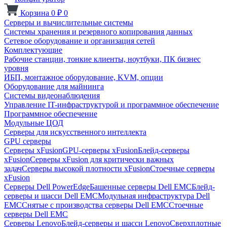
Корзина
0
₽
0
Серверы и вычислительные системы
Системы хранения и резервного копирования данных
Сетевое оборудование и организация сетей
Комплектующие
Рабочие станции, тонкие клиенты, ноутбуки, ПК бизнес
уровня
ИБП, монтажное оборудование, KVM, опции
Оборудование для майнинга
Системы видеонаблюдения
Управление IT-инфраструктурой и программное обеспечение
Программное обеспечение
Модульные ЦОД
Серверы для искусственного интеллекта
GPU серверы
Серверы xFusion
GPU-серверы xFusion
Блейд-серверы
xFusion
Серверы xFusion для критически важных
задач
Серверы высокой плотности xFusion
Стоечные серверы
xFusion
Серверы Dell PowerEdge
Башенные серверы Dell EMC
Блейд-
серверы и шасси Dell EMC
Модульная инфраструктура Dell
EMC
Снятые с производства серверы Dell EMC
Стоечные
серверы Dell EMC
Серверы Lenovo
Блейд-серверы и шасси Lenovo
Сверхплотные