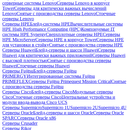
серверные системы Lenovo
Серверы Lenovo в корпусе
Tower
Серверы для критически важных вычислений
Lenovo
Снятые с производства серверы Lenovo
Стоечные
серверы Lenovo
Серверы HPE
Блейд-системы HPE
Вычислительные системы
HPE High Performance Computing (HPC)
Компонуемые IT
системы HPE Synergy
Сверхплотные серверы HPE
Серверы
HPE MicroServer
Серверы HPE в корпусе Tower
Серверы HPE
для установки в стойку
Снятые с производства серверы HPE
Серверы Huawei
Блейд-серверы и шасси Huawei
Серверы
Huawei для критически важных приложений
Серверы Huawei
с высокой плотностью
Снятые с производства серверы
Huawei
Стоечные серверы Huawei
Серверы Fujitsu
Блейд-серверы Fujitsu
PRIMERGY
Интегрированные системы Fujitsu
PRIMEFLEX
Серверы Fujitsu Primequest Mission Critical
Снятые
с производства серверы Fujitsu
Серверы Cisco
Блейд-серверы Cisco
Модульные серверы
Cisco
Стоечные серверы Cisco
Центральные устройства и
модули ввода-вывода Cisco UCS
Серверы Supermicro
Supermicro 1U
Supermicro 2U
Supermicro 4U
Серверы Oracle
Блейд-серверы и шасси Oracle
Серверы Oracle
SPARC
Серверы Oracle x86
Серверы Crusader
Серверы Rikor