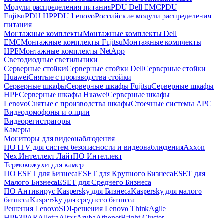
Модули распределения питания
PDU Dell EMC
PDU
Fujitsu
PDU HP
PDU Lenovo
Российские модули распределения
питания
Монтажные комплекты
Монтажные комплекты Dell
EMC
Монтажные комплекты Fujitsu
Монтажные комплекты
HPE
Монтажные комплекты NetApp
Светодиодные светильники
Серверные стойки
Серверные стойки Dell
Серверные стойки
Huawei
Снятые с производства стойки
Серверные шкафы
Серверные шкафы Fujitsu
Серверные шкафы
HPE
Серверные шкафы Huawei
Серверные шкафы
Lenovo
Снятые с производства шкафы
Стоечные системы APC
Видеодомофоны и опции
Видеорегистраторы
Камеры
Мониторы для видеонаблюдения
ПО ITV для систем безопасности и видеонаблюдения
Axxon
Next
Интеллект Лайт
ПО Интеллект
Термокожухи для камер
ПО ESET для Бизнеса
ESET для Крупного Бизнеса
ESET для
Малого Бизнеса
ESET для Среднего Бизнеса
ПО Антивирус Kaspersky для Бизнеса
Kaspersky для малого
бизнеса
Kaspersky для среднего бизнеса
Решения Lenovo
SDI-решения Lenovo ThinkAgile
HPE
3PAR
Alletra
Altair
Aruba
Athonet
Bright Cluster