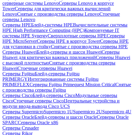
серверные системы Lenovo
Серверы Lenovo в корпусе
Tower
Серверы для критически важных вычислений
Lenovo
Снятые с производства серверы Lenovo
Стоечные
серверы Lenovo
Серверы HPE
Блейд-системы HPE
Вычислительные системы
HPE High Performance Computing (HPC)
Компонуемые IT
системы HPE Synergy
Сверхплотные серверы HPE
Серверы
HPE MicroServer
Серверы HPE в корпусе Tower
Серверы HPE
для установки в стойку
Снятые с производства серверы HPE
Серверы Huawei
Блейд-серверы и шасси Huawei
Серверы
Huawei для критически важных приложений
Серверы Huawei
с высокой плотностью
Снятые с производства серверы
Huawei
Стоечные серверы Huawei
Серверы Fujitsu
Блейд-серверы Fujitsu
PRIMERGY
Интегрированные системы Fujitsu
PRIMEFLEX
Серверы Fujitsu Primequest Mission Critical
Снятые
с производства серверы Fujitsu
Серверы Cisco
Блейд-серверы Cisco
Модульные серверы
Cisco
Стоечные серверы Cisco
Центральные устройства и
модули ввода-вывода Cisco UCS
Серверы Supermicro
Supermicro 1U
Supermicro 2U
Supermicro 4U
Серверы Oracle
Блейд-серверы и шасси Oracle
Серверы Oracle
SPARC
Серверы Oracle x86
Серверы Crusader
Серверы Rikor