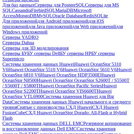
Для баз данных
Серверы для PostgreSQL
Серверы для MS
SQL
Cassandra
FirebirdSQL
MariaDB
Microsoft
Access
MongoDB
MySQL
Oracle Database
Redis
SQLite
Для приложений
для Android приложений
для iOS
приложений
для Java приложений
для Web приложений
для
Windows приложений
Серверы YADRO
Серверы Dahua
Серверы для 3D моделирования
Серверы БУ
БУ серверы Dell
БУ серверы HP
БУ серверы
Supermicro
Системы хранения данных Huawei
Huawei OceanStor 5310
V6
Huawei OceanStor 5510 V6
Huawei OceanStor 5610 V6
Huawei
OceanStor 6810 V6
Huawei OceanStor HDP3500E
Huawei
OceanStor N8500
Huawei OceanStor OceanStor S2600T / S5500T
/ S5600T / S5800T
Huawei OceanStor Pacific Series
Huawei
OceanStor S2200T
Huawei OceanStor VIS6600T
Huawei
OceanStor VTL6900
Системы хранения Huawei для Big
Data
Системы хранения данных Huawei начального и среднего
уровня
Снятые с производства СХД Huawei
СХД Huawei
FusionCube
СХД Huawei OceanStor Dorado: All-Flash и Hybrid
Flash
Системы хранения данных DELL EMC
Резервное копирование
и восстановление данных Dell EMC
Системы хранения