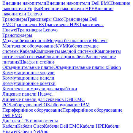
Внешние накопители
Внешние накопители Dell EMC
Внешние
накопители Fujitsu
Внешние накопители HPE
Внешние
накопители Lenovo
Трансиверы
Трансиверы Cisco
Трансиверы Dell
EMC
Трансиверы FS
Трансиверы HPE
Трансиверы
Huawei
Трансиверы Lenovo
Транспондеры
Модули безопасности
Модули безопасности Huawei
Монтажное оборудование
KVM
Кабеленесущие
системы
Кабель
Компоненты медной системы
Компоненты
оптической системы
Организация кабеля
Распределение
питания
Шкафы и стойки
Объединительные платы
Объединительные платы xFusion
Коммутационные модули
Коммутационные панели
Коммутационные розетки
Комплекты и модули для разработки
Лицевые панели Huawei
Лицевые панели для серверов Dell EMC
POS-оборудование
POS-оборудование IBM
Периферийное оборудование
Периферийное оборудование
Dell EMC
Дисплеи, ТВ и видеостены
Кабели
Кабели Cisco
Кабели Dell EMC
Кабели HPE
Кабели
Huawei
Кабели NetApp