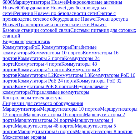
6800
Маршрутизаторы Huawei
Микроволновые антенны
Huawei
Оборудование Huawei для беспроводных
сетей
Решения Huawei по безопасности сети
Снятое с
производства сетевое оборудование Huawei
Точки доступа
Huawei
Транспортные и оптические сети Huawei
Базовые станции сотовой связи
Системы питания для сотовых
станций
Видеоконференцсвязь
Коммутаторы
PoE Коммутаторы
Гигабитные
коммутаторы
Коммутаторы 10 портов
Коммутаторы 16
портов
Коммутаторы 2 порта
Коммутаторы 24
порта
Коммутаторы 4 порта
Коммутаторы 48
портов
Коммутаторы 5 портов
Коммутаторы 8
портов
Коммутаторы L2
Коммутаторы L3
Коммутаторы PoE 16
портов
Коммутаторы PoE 24 порта
Коммутаторы PoE 32
порта
Коммутаторы PoE 8 портов
Неуправляемые
коммутаторы
Управляемые коммутаторы
Контроллеры точек доступа
Лицензии для сетевого оборудования
Маршрутизаторы
Маршрутизаторы 10 портов
Маршрутизаторы
12 портов
Маршрутизаторы 16 портов
Маршрутизаторы 2
порта
Маршрутизаторы 24 порта
Маршрутизаторы 4
порта
Маршрутизаторы 48 портов
Маршрутизаторы 5
портов
Маршрутизаторы 6 портов
Маршрутизаторы 8 портов
Межсетевые экраны