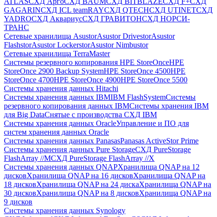
ATLAS
СХД Aрго
СХД BAUM
СХД BITBLAZE
СХД F+
СХД
GAGARIN
СХД ICL teamRAY
СХД QTECH
СХД UTINET
СХД
YADRO
СХД Аквариус
СХД ГРАВИТОН
СХД НОРСИ-
ТРАНС
Сетевые хранилища Asustor
Asustor Drivestor
Asustor
Flashstor
Asustor Lockerstor
Asustor Nimbustor
Сетевые хранилища TerraMaster
Системы резервного копирования HPE StoreOnce
HPE
StoreOnce 2900 Backup System
HPE StoreOnce 4500
HPE
StoreOnce 4700
HPE StoreOnce 4900
HPE StoreOnce 5500
Системы хранения данных Hitachi
Системы хранения данных IBM
IBM FlashSystem
Системы
резервного копирования данных IBM
Системы хранения IBM
для Big Data
Снятые с производства СХД IBM
Системы хранения данных Oracle
Управление и ПО для
систем хранения данных Oracle
Системы хранения данных Panasas
Panasas ActiveStor Prime
Системы хранения данных Pure Storage
СХД PureStorage
FlashArray //M
СХД PureStorage FlashArray //X
Системы хранения данных QNAP
Хранилища QNAP на 12
дисков
Хранилища QNAP на 16 дисков
Хранилища QNAP на
18 дисков
Хранилища QNAP на 24 диска
Хранилища QNAP на
30 дисков
Хранилища QNAP на 8 дисков
Хранилища QNAP на
9 дисков
Системы хранения данных Synology