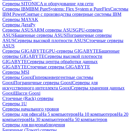
Серверы SITONICA и оборудование для сети
Серверы IBM
IBM PureSystems: Flex System и PureFlex
Системы
IBM Power
Снятые с производства серверные системы IBM
Серверы MAYAK
Серверы ДатаРу
Серверы ASUS
ARM серверы ASUS
GPU-серверы
ASUS
Башенные серверы ASUS
Пограничные серверы
ASUS
Серверы высокой плотности ASUS
Стоечные серверы
ASUS
Серверы GIGABYTE
GPU-серверы GIGABYTE
Башенные
серверы GIGABYTE
Серверы высокой плотности
GIGABYTE
Серверы центра обработки данных
GIGABYTE
Стоечные серверы GIGABYTE
Серверы MSI
Серверы Gooxi
Гиперконвергентные системы
Gooxi
Пограничные серверы Gooxi
Серверы для
искусственного интеллекта Gooxi
Серверы хранения данных
Gooxi
Шасси Gooxi
Стоечные (Rack) серверы
Серверы 1U
Серверы начального уровня
Серверы для офиса
На 5 компьютеров
На 10 компьютеров
На 20
компьютеров
На 30 компьютеров
На 50 компьютеров
Серверы для видеонаблюдения
Башенные (Tower) серверы