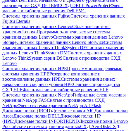
данных Dell EMC начального и среднего уровня
Снятые с
производства СХД Dell EMC
СХД DELL PowerProtect
Флеш-
массивы и гибридные решения Dell EMC
Системы хранения данных Fujitsu
Системы хранения данных
Fujitsu Eternus
Системы хранения данных Lenovo
Облачные системы
хранения Lenovo
Программно-определяемые системы
хранения данных Lenovo
Системы хранения данных Lenovo
Storage
Системы хранения данных Lenovo Storwize
Системы
хранения данных Lenovo ThinkSystem DE
Системы хранения
данных Lenovo ThinkSystem DM
Системы хранения данных
Lenovo ThinkSystem серии DS
Снятые с производства СХД
Lenovo
Системы хранения данных HPE
Программно-определяемые
системы хранения HPE
Резервное копирование и
восстановление данных HPE
Системы хранения данных
начального и среднего уровня HPE
Снятые с производства
СХД HPE
Флеш-массивы и гибридные решения HPE
Cистемы хранения данных NetApp
Гибридные флеш массивы
хранения NetApp FAS
Снятые с производства СХД
NetApp
Флеш-системы хранения NetApp All-Flash
Дисковые полки (JBOD)
Дисковые полки AIC
Дисковые полки
Areca
Дисковые полки DELL
Дисковые полки HP
(HPE)
Дисковые полки INFORTREND
Дисковые полки Lenovo
Российские системы хранения данных
СХД AeroDisk
СХД