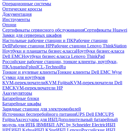
Операционные системы
Оптические кроссы
Документация
Инструменты
Опции
Сертификаты сервисного обслуживания
Сертификаты Huawei
Замки для серверных шкафов
Настольные рабочие станции и ПК
Рабочие станции
Dell
Рабочие станции HP
Рабочие станции Lenovo ThinkStation
Ноутбуки и планшеты бизнес-класса
Ноутбуки бизнес-класса
Dell EMC
Ноутбуки бизнес-класса Lenovo ThinkPad
Российские рабочие станции, тонкие клиенты, ноутбуки,
ПК
Aquarius
Fplus
ICL-Techno
iRu
Тонкие и нулевые клиенты
Тонкие клиенты Dell EMC Wyse
Сумки для ноутбуков
KVM-переключатели
KVM Fujitsu
KVM-переключатели Dell
EMC
KVM-переключатели HP
Аккумуляторы
Батарейные блоки
Батарейные шкафы
Зарядные станции для электромобилей
Источники бесперебойного питания
UPS Dell EMC
UPS
Fujitsu
Аксессуары для ИБП
Дополнительный батарейный
модуль для ИПБ IBM
ИБП APC by Schneider Electric
ИБП
HPE
ИБП Kehua
ИБП KStar
ИБП Lenovo
Российские ИБП