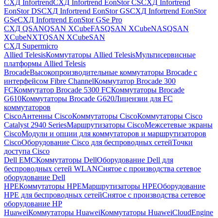
СХД Infortrend
СХД Infortrend EonStor CS
СХД Infortrend
EonStor DS
СХД Infortrend EonStor GS
СХД Infortrend EonStor
GSe
СХД Infortrend EonStor GSe Pro
СХД QSAN
QSAN XCubeFAS
QSAN XCubeNAS
QSAN
XCubeNXT
QSAN XCubeSAN
СХД Supermicro
Allied Telesis
Коммутаторы Allied Telesis
Мультисервисные
платформы Allied Telesis
Brocade
Высокопроизводительные коммутаторы Brocade с
интерфейсом Fibre Channel
Коммутатор Brocade 300
FC
Коммутатор Brocade 5300 FC
Коммутаторы Brocade
G610
Коммутаторы Brocade G620
Лицензии для FC
коммутаторов
Cisco
Антенны Cisco
Коммутаторы Cisco
Коммутаторы Cisco
Catalyst 2940 Series
Маршрутизаторы Cisco
Межсетевые экраны
Cisco
Модули и опции для коммутаторов и маршрутизаторов
Cisco
Оборудование Cisco для беспроводных сетей
Точки
доступа Cisco
Dell EMC
Коммутаторы Dell
Оборудование Dell для
беспроводных сетей WLAN
Снятое с производства сетевое
оборудование Dell
HPE
Коммутаторы HPE
Маршрутизаторы HPE
Оборудование
HPE для беспроводных сетей
Снятое с производства сетевое
оборудование HP
Huawei
Коммутаторы Huawei
Коммутаторы HuaweiCloudEngine