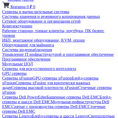
Корзина
0
₽
0
Серверы и вычислительные системы
Системы хранения и резервного копирования данных
Сетевое оборудование и организация сетей
Комплектующие
Рабочие станции, тонкие клиенты, ноутбуки, ПК бизнес
уровня
ИБП, монтажное оборудование, KVM, опции
Оборудование для майнинга
Системы видеонаблюдения
Управление IT-инфраструктурой и программное обеспечение
Программное обеспечение
Модульные ЦОД
Серверы для искусственного интеллекта
GPU серверы
Серверы xFusion
GPU-серверы xFusion
Блейд-серверы
xFusion
Серверы xFusion для критически важных
задач
Серверы высокой плотности xFusion
Стоечные серверы
xFusion
Серверы Dell PowerEdge
Башенные серверы Dell EMC
Блейд-
серверы и шасси Dell EMC
Модульная инфраструктура Dell
EMC
Снятые с производства серверы Dell EMC
Стоечные
серверы Dell EMC
Серверы Lenovo
Блейд-серверы и шасси Lenovo
Сверхплотные