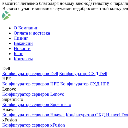
ввозится легально благодаря новому законодательству с парал
В связи с участившимися случаями недобросовестной конкуре
О Компании
Оплата и доставка
Лизинг
Вакансии
Новости
Блог
Контакты
Dell
Конфигуратор серверов Dell
Конфигуратор СХД Dell
HPE
Конфигуратор серверов HPE
Конфигуратор СХД HPE
Lenovo
Конфигуратор серверов Lenovo
Supermicro
Конфигуратор серверов Supermicro
Huawei
Конфигуратор серверов Huawei
Конфигуратор СХД Huawei Do
xFusion
Конфигуратор серверов xFusion