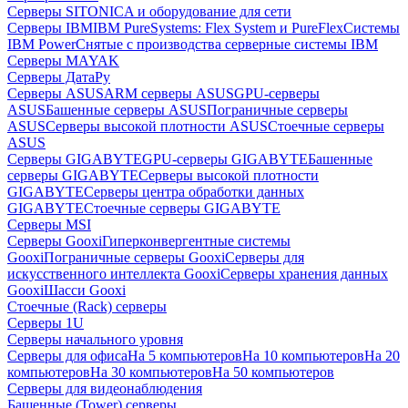
Серверы SITONICA и оборудование для сети
Серверы IBM
IBM PureSystems: Flex System и PureFlex
Системы
IBM Power
Снятые с производства серверные системы IBM
Серверы MAYAK
Серверы ДатаРу
Серверы ASUS
ARM серверы ASUS
GPU-серверы
ASUS
Башенные серверы ASUS
Пограничные серверы
ASUS
Серверы высокой плотности ASUS
Стоечные серверы
ASUS
Серверы GIGABYTE
GPU-серверы GIGABYTE
Башенные
серверы GIGABYTE
Серверы высокой плотности
GIGABYTE
Серверы центра обработки данных
GIGABYTE
Стоечные серверы GIGABYTE
Серверы MSI
Серверы Gooxi
Гиперконвергентные системы
Gooxi
Пограничные серверы Gooxi
Серверы для
искусственного интеллекта Gooxi
Серверы хранения данных
Gooxi
Шасси Gooxi
Стоечные (Rack) серверы
Серверы 1U
Серверы начального уровня
Серверы для офиса
На 5 компьютеров
На 10 компьютеров
На 20
компьютеров
На 30 компьютеров
На 50 компьютеров
Серверы для видеонаблюдения
Башенные (Tower) серверы