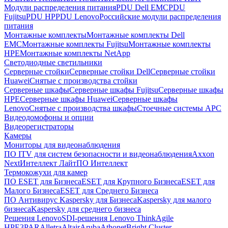
Модули распределения питания
PDU Dell EMC
PDU
Fujitsu
PDU HP
PDU Lenovo
Российские модули распределения
питания
Монтажные комплекты
Монтажные комплекты Dell
EMC
Монтажные комплекты Fujitsu
Монтажные комплекты
HPE
Монтажные комплекты NetApp
Светодиодные светильники
Серверные стойки
Серверные стойки Dell
Серверные стойки
Huawei
Снятые с производства стойки
Серверные шкафы
Серверные шкафы Fujitsu
Серверные шкафы
HPE
Серверные шкафы Huawei
Серверные шкафы
Lenovo
Снятые с производства шкафы
Стоечные системы APC
Видеодомофоны и опции
Видеорегистраторы
Камеры
Мониторы для видеонаблюдения
ПО ITV для систем безопасности и видеонаблюдения
Axxon
Next
Интеллект Лайт
ПО Интеллект
Термокожухи для камер
ПО ESET для Бизнеса
ESET для Крупного Бизнеса
ESET для
Малого Бизнеса
ESET для Среднего Бизнеса
ПО Антивирус Kaspersky для Бизнеса
Kaspersky для малого
бизнеса
Kaspersky для среднего бизнеса
Решения Lenovo
SDI-решения Lenovo ThinkAgile
HPE
3PAR
Alletra
Altair
Aruba
Athonet
Bright Cluster