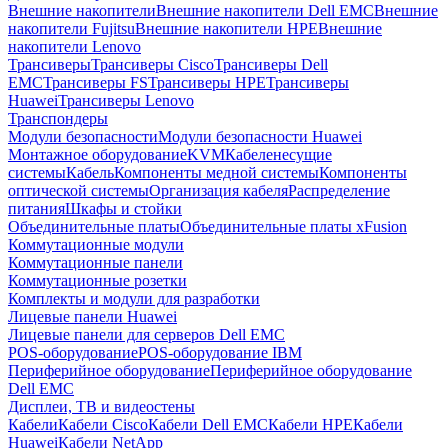
Внешние накопители
Внешние накопители Dell EMC
Внешние
накопители Fujitsu
Внешние накопители HPE
Внешние
накопители Lenovo
Трансиверы
Трансиверы Cisco
Трансиверы Dell
EMC
Трансиверы FS
Трансиверы HPE
Трансиверы
Huawei
Трансиверы Lenovo
Транспондеры
Модули безопасности
Модули безопасности Huawei
Монтажное оборудование
KVM
Кабеленесущие
системы
Кабель
Компоненты медной системы
Компоненты
оптической системы
Организация кабеля
Распределение
питания
Шкафы и стойки
Объединительные платы
Объединительные платы xFusion
Коммутационные модули
Коммутационные панели
Коммутационные розетки
Комплекты и модули для разработки
Лицевые панели Huawei
Лицевые панели для серверов Dell EMC
POS-оборудование
POS-оборудование IBM
Периферийное оборудование
Периферийное оборудование
Dell EMC
Дисплеи, ТВ и видеостены
Кабели
Кабели Cisco
Кабели Dell EMC
Кабели HPE
Кабели
Huawei
Кабели NetApp