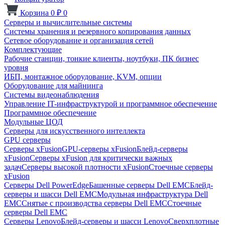
Корзина
0
₽
0
Серверы и вычислительные системы
Системы хранения и резервного копирования данных
Сетевое оборудование и организация сетей
Комплектующие
Рабочие станции, тонкие клиенты, ноутбуки, ПК бизнес
уровня
ИБП, монтажное оборудование, KVM, опции
Оборудование для майнинга
Системы видеонаблюдения
Управление IT-инфраструктурой и программное обеспечение
Программное обеспечение
Модульные ЦОД
Серверы для искусственного интеллекта
GPU серверы
Серверы xFusion
GPU-серверы xFusion
Блейд-серверы
xFusion
Серверы xFusion для критически важных
задач
Серверы высокой плотности xFusion
Стоечные серверы
xFusion
Серверы Dell PowerEdge
Башенные серверы Dell EMC
Блейд-
серверы и шасси Dell EMC
Модульная инфраструктура Dell
EMC
Снятые с производства серверы Dell EMC
Стоечные
серверы Dell EMC
Серверы Lenovo
Блейд-серверы и шасси Lenovo
Сверхплотные