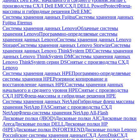
данных Dell EMC начального и среднего уровня
Снятые с
производства СХД Dell EMC
СХД DELL PowerProtect
Флеш-
массивы и гибридные решения Dell EMC
Системы хранения данных Fujitsu
Системы хранения данных
Fujitsu Eternus
Системы хранения данных Lenovo
Облачные системы
хранения Lenovo
Программно-определяемые системы
хранения данных Lenovo
Системы хранения данных Lenovo
Storage
Системы хранения данных Lenovo Storwize
Системы
хранения данных Lenovo ThinkSystem DE
Системы хранения
данных Lenovo ThinkSystem DM
Системы хранения данных
Lenovo ThinkSystem серии DS
Снятые с производства СХД
Lenovo
Системы хранения данных HPE
Программно-определяемые
системы хранения HPE
Резервное копирование и
восстановление данных HPE
Системы хранения данных
начального и среднего уровня HPE
Снятые с производства
СХД HPE
Флеш-массивы и гибридные решения HPE
Cистемы хранения данных NetApp
Гибридные флеш массивы
хранения NetApp FAS
Снятые с производства СХД
NetApp
Флеш-системы хранения NetApp All-Flash
Дисковые полки (JBOD)
Дисковые полки AIC
Дисковые полки
Areca
Дисковые полки DELL
Дисковые полки HP
(HPE)
Дисковые полки INFORTREND
Дисковые полки Lenovo
Российские системы хранения данных
СХД AeroDisk
СХД