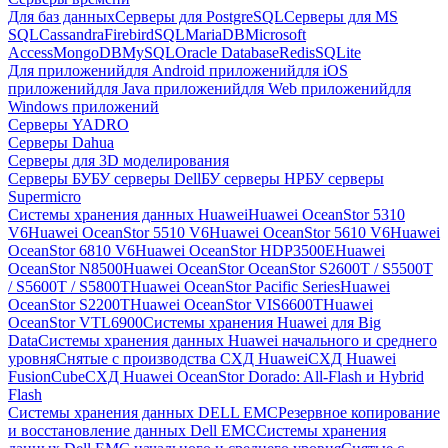
Для баз данных
Серверы для PostgreSQL
Серверы для MS
SQL
Cassandra
FirebirdSQL
MariaDB
Microsoft
Access
MongoDB
MySQL
Oracle Database
Redis
SQLite
Для приложений
для Android приложений
для iOS
приложений
для Java приложений
для Web приложений
для
Windows приложений
Серверы YADRO
Серверы Dahua
Серверы для 3D моделирования
Серверы БУ
БУ серверы Dell
БУ серверы HP
БУ серверы
Supermicro
Системы хранения данных Huawei
Huawei OceanStor 5310
V6
Huawei OceanStor 5510 V6
Huawei OceanStor 5610 V6
Huawei
OceanStor 6810 V6
Huawei OceanStor HDP3500E
Huawei
OceanStor N8500
Huawei OceanStor OceanStor S2600T / S5500T
/ S5600T / S5800T
Huawei OceanStor Pacific Series
Huawei
OceanStor S2200T
Huawei OceanStor VIS6600T
Huawei
OceanStor VTL6900
Системы хранения Huawei для Big
Data
Системы хранения данных Huawei начального и среднего
уровня
Снятые с производства СХД Huawei
СХД Huawei
FusionCube
СХД Huawei OceanStor Dorado: All-Flash и Hybrid
Flash
Системы хранения данных DELL EMC
Резервное копирование
и восстановление данных Dell EMC
Системы хранения