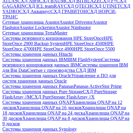
ATLAS
СХД Aрго
СХД BAUM
СХД BITBLAZE
СХД F+
СХД
GAGARIN
СХД ICL teamRAY
СХД QTECH
СХД UTINET
СХД
YADRO
СХД Аквариус
СХД ГРАВИТОН
СХД НОРСИ-
ТРАНС
Сетевые хранилища Asustor
Asustor Drivestor
Asustor
Flashstor
Asustor Lockerstor
Asustor Nimbustor
Сетевые хранилища TerraMaster
Системы резервного копирования HPE StoreOnce
HPE
StoreOnce 2900 Backup System
HPE StoreOnce 4500
HPE
StoreOnce 4700
HPE StoreOnce 4900
HPE StoreOnce 5500
Системы хранения данных Hitachi
Системы хранения данных IBM
IBM FlashSystem
Системы
резервного копирования данных IBM
Системы хранения IBM
для Big Data
Снятые с производства СХД IBM
Системы хранения данных Oracle
Управление и ПО для
систем хранения данных Oracle
Системы хранения данных Panasas
Panasas ActiveStor Prime
Системы хранения данных Pure Storage
СХД PureStorage
FlashArray //M
СХД PureStorage FlashArray //X
Системы хранения данных QNAP
Хранилища QNAP на 12
дисков
Хранилища QNAP на 16 дисков
Хранилища QNAP на
18 дисков
Хранилища QNAP на 24 диска
Хранилища QNAP на
30 дисков
Хранилища QNAP на 8 дисков
Хранилища QNAP на
9 дисков
Системы хранения данных Synology