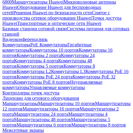
6800
Маршрутизаторы Huawei
Микроволновые антенны
Huawei
Оборудование Huawei для беспроводных
сетей
Решения Huawei по безопасности сети
Снятое с
производства сетевое оборудование Huawei
Точки доступа
Huawei
Транспортные и оптические сети Huawei
Базовые станции сотовой связи
Системы питания для сотовых
станций
Видеоконференцсвязь
Коммутаторы
PoE Коммутаторы
Гигабитные
коммутаторы
Коммутаторы 10 портов
Коммутаторы 16
портов
Коммутаторы 2 порта
Коммутаторы 24
порта
Коммутаторы 4 порта
Коммутаторы 48
портов
Коммутаторы 5 портов
Коммутаторы 8
портов
Коммутаторы L2
Коммутаторы L3
Коммутаторы PoE 16
портов
Коммутаторы PoE 24 порта
Коммутаторы PoE 32
порта
Коммутаторы PoE 8 портов
Неуправляемые
коммутаторы
Управляемые коммутаторы
Контроллеры точек доступа
Лицензии для сетевого оборудования
Маршрутизаторы
Маршрутизаторы 10 портов
Маршрутизаторы
12 портов
Маршрутизаторы 16 портов
Маршрутизаторы 2
порта
Маршрутизаторы 24 порта
Маршрутизаторы 4
порта
Маршрутизаторы 48 портов
Маршрутизаторы 5
портов
Маршрутизаторы 6 портов
Маршрутизаторы 8 портов
Межсетевые экраны