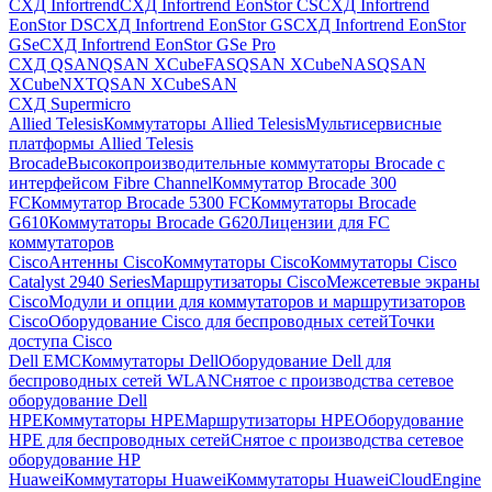
СХД Infortrend
СХД Infortrend EonStor CS
СХД Infortrend
EonStor DS
СХД Infortrend EonStor GS
СХД Infortrend EonStor
GSe
СХД Infortrend EonStor GSe Pro
СХД QSAN
QSAN XCubeFAS
QSAN XCubeNAS
QSAN
XCubeNXT
QSAN XCubeSAN
СХД Supermicro
Allied Telesis
Коммутаторы Allied Telesis
Мультисервисные
платформы Allied Telesis
Brocade
Высокопроизводительные коммутаторы Brocade с
интерфейсом Fibre Channel
Коммутатор Brocade 300
FC
Коммутатор Brocade 5300 FC
Коммутаторы Brocade
G610
Коммутаторы Brocade G620
Лицензии для FC
коммутаторов
Cisco
Антенны Cisco
Коммутаторы Cisco
Коммутаторы Cisco
Catalyst 2940 Series
Маршрутизаторы Cisco
Межсетевые экраны
Cisco
Модули и опции для коммутаторов и маршрутизаторов
Cisco
Оборудование Cisco для беспроводных сетей
Точки
доступа Cisco
Dell EMC
Коммутаторы Dell
Оборудование Dell для
беспроводных сетей WLAN
Снятое с производства сетевое
оборудование Dell
HPE
Коммутаторы HPE
Маршрутизаторы HPE
Оборудование
HPE для беспроводных сетей
Снятое с производства сетевое
оборудование HP
Huawei
Коммутаторы Huawei
Коммутаторы HuaweiCloudEngine