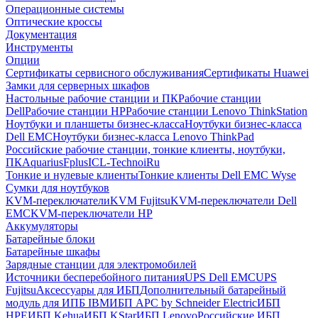
Операционные системы
Оптические кроссы
Документация
Инструменты
Опции
Сертификаты сервисного обслуживания
Сертификаты Huawei
Замки для серверных шкафов
Настольные рабочие станции и ПК
Рабочие станции
Dell
Рабочие станции HP
Рабочие станции Lenovo ThinkStation
Ноутбуки и планшеты бизнес-класса
Ноутбуки бизнес-класса
Dell EMC
Ноутбуки бизнес-класса Lenovo ThinkPad
Российские рабочие станции, тонкие клиенты, ноутбуки,
ПК
Aquarius
Fplus
ICL-Techno
iRu
Тонкие и нулевые клиенты
Тонкие клиенты Dell EMC Wyse
Сумки для ноутбуков
KVM-переключатели
KVM Fujitsu
KVM-переключатели Dell
EMC
KVM-переключатели HP
Аккумуляторы
Батарейные блоки
Батарейные шкафы
Зарядные станции для электромобилей
Источники бесперебойного питания
UPS Dell EMC
UPS
Fujitsu
Аксессуары для ИБП
Дополнительный батарейный
модуль для ИПБ IBM
ИБП APC by Schneider Electric
ИБП
HPE
ИБП Kehua
ИБП KStar
ИБП Lenovo
Российские ИБП