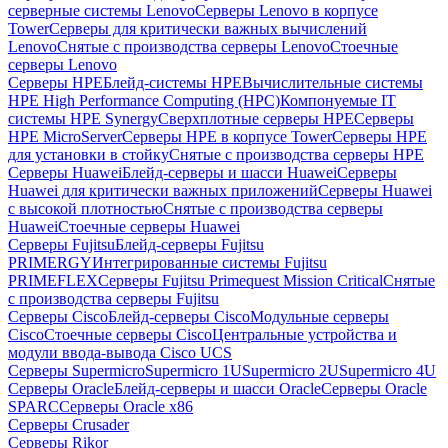
серверные системы Lenovo
Серверы Lenovo в корпусе
Tower
Серверы для критически важных вычислений
Lenovo
Снятые с производства серверы Lenovo
Стоечные
серверы Lenovo
Серверы HPE
Блейд-системы HPE
Вычислительные системы
HPE High Performance Computing (HPC)
Компонуемые IT
системы HPE Synergy
Сверхплотные серверы HPE
Серверы
HPE MicroServer
Серверы HPE в корпусе Tower
Серверы HPE
для установки в стойку
Снятые с производства серверы HPE
Серверы Huawei
Блейд-серверы и шасси Huawei
Серверы
Huawei для критически важных приложений
Серверы Huawei
с высокой плотностью
Снятые с производства серверы
Huawei
Стоечные серверы Huawei
Серверы Fujitsu
Блейд-серверы Fujitsu
PRIMERGY
Интегрированные системы Fujitsu
PRIMEFLEX
Серверы Fujitsu Primequest Mission Critical
Снятые
с производства серверы Fujitsu
Серверы Cisco
Блейд-серверы Cisco
Модульные серверы
Cisco
Стоечные серверы Cisco
Центральные устройства и
модули ввода-вывода Cisco UCS
Серверы Supermicro
Supermicro 1U
Supermicro 2U
Supermicro 4U
Серверы Oracle
Блейд-серверы и шасси Oracle
Серверы Oracle
SPARC
Серверы Oracle x86
Серверы Crusader
Серверы Rikor