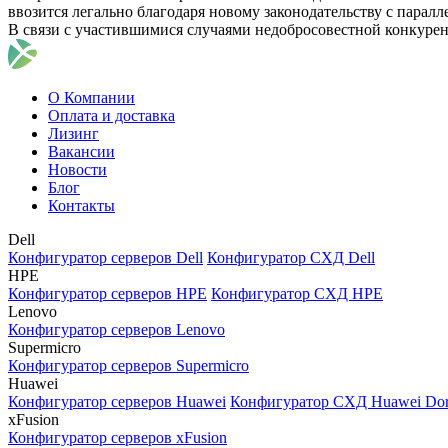
ввозится легально благодаря новому законодательству с парал
В связи с участившимися случаями недобросовестной конкуре
О Компании
Оплата и доставка
Лизинг
Вакансии
Новости
Блог
Контакты
Dell
Конфигуратор серверов Dell
Конфигуратор СХД Dell
HPE
Конфигуратор серверов HPE
Конфигуратор СХД HPE
Lenovo
Конфигуратор серверов Lenovo
Supermicro
Конфигуратор серверов Supermicro
Huawei
Конфигуратор серверов Huawei
Конфигуратор СХД Huawei Do
xFusion
Конфигуратор серверов xFusion