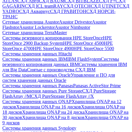
ATLAS
СХД Aрго
СХД BAUM
СХД BITBLAZE
СХД F+
СХД
GAGARIN
СХД ICL teamRAY
СХД QTECH
СХД UTINET
СХД
YADRO
СХД Аквариус
СХД ГРАВИТОН
СХД НОРСИ-
ТРАНС
Сетевые хранилища Asustor
Asustor Drivestor
Asustor
Flashstor
Asustor Lockerstor
Asustor Nimbustor
Сетевые хранилища TerraMaster
Системы резервного копирования HPE StoreOnce
HPE
StoreOnce 2900 Backup System
HPE StoreOnce 4500
HPE
StoreOnce 4700
HPE StoreOnce 4900
HPE StoreOnce 5500
Системы хранения данных Hitachi
Системы хранения данных IBM
IBM FlashSystem
Системы
резервного копирования данных IBM
Системы хранения IBM
для Big Data
Снятые с производства СХД IBM
Системы хранения данных Oracle
Управление и ПО для
систем хранения данных Oracle
Системы хранения данных Panasas
Panasas ActiveStor Prime
Системы хранения данных Pure Storage
СХД PureStorage
FlashArray //M
СХД PureStorage FlashArray //X
Системы хранения данных QNAP
Хранилища QNAP на 12
дисков
Хранилища QNAP на 16 дисков
Хранилища QNAP на
18 дисков
Хранилища QNAP на 24 диска
Хранилища QNAP на
30 дисков
Хранилища QNAP на 8 дисков
Хранилища QNAP на
9 дисков
Системы хранения данных Synology