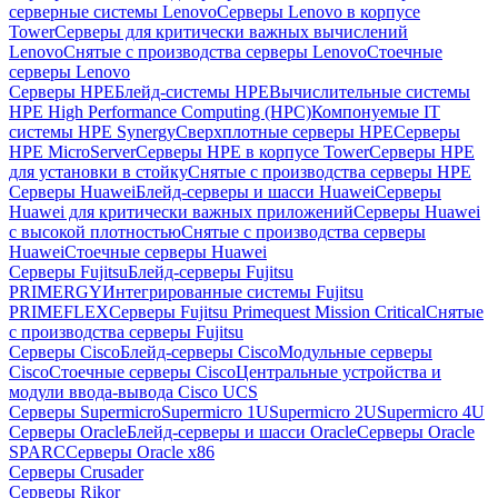
серверные системы Lenovo
Серверы Lenovo в корпусе
Tower
Серверы для критически важных вычислений
Lenovo
Снятые с производства серверы Lenovo
Стоечные
серверы Lenovo
Серверы HPE
Блейд-системы HPE
Вычислительные системы
HPE High Performance Computing (HPC)
Компонуемые IT
системы HPE Synergy
Сверхплотные серверы HPE
Серверы
HPE MicroServer
Серверы HPE в корпусе Tower
Серверы HPE
для установки в стойку
Снятые с производства серверы HPE
Серверы Huawei
Блейд-серверы и шасси Huawei
Серверы
Huawei для критически важных приложений
Серверы Huawei
с высокой плотностью
Снятые с производства серверы
Huawei
Стоечные серверы Huawei
Серверы Fujitsu
Блейд-серверы Fujitsu
PRIMERGY
Интегрированные системы Fujitsu
PRIMEFLEX
Серверы Fujitsu Primequest Mission Critical
Снятые
с производства серверы Fujitsu
Серверы Cisco
Блейд-серверы Cisco
Модульные серверы
Cisco
Стоечные серверы Cisco
Центральные устройства и
модули ввода-вывода Cisco UCS
Серверы Supermicro
Supermicro 1U
Supermicro 2U
Supermicro 4U
Серверы Oracle
Блейд-серверы и шасси Oracle
Серверы Oracle
SPARC
Серверы Oracle x86
Серверы Crusader
Серверы Rikor