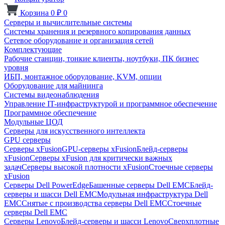
Корзина
0
₽
0
Серверы и вычислительные системы
Системы хранения и резервного копирования данных
Сетевое оборудование и организация сетей
Комплектующие
Рабочие станции, тонкие клиенты, ноутбуки, ПК бизнес
уровня
ИБП, монтажное оборудование, KVM, опции
Оборудование для майнинга
Системы видеонаблюдения
Управление IT-инфраструктурой и программное обеспечение
Программное обеспечение
Модульные ЦОД
Серверы для искусственного интеллекта
GPU серверы
Серверы xFusion
GPU-серверы xFusion
Блейд-серверы
xFusion
Серверы xFusion для критически важных
задач
Серверы высокой плотности xFusion
Стоечные серверы
xFusion
Серверы Dell PowerEdge
Башенные серверы Dell EMC
Блейд-
серверы и шасси Dell EMC
Модульная инфраструктура Dell
EMC
Снятые с производства серверы Dell EMC
Стоечные
серверы Dell EMC
Серверы Lenovo
Блейд-серверы и шасси Lenovo
Сверхплотные