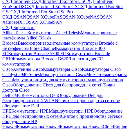
СХД Infortrend
СХД Infortrend EonStor CS
СХД Infortrend
EonStor DS
СХД Infortrend EonStor GS
СХД Infortrend EonStor
GSe
СХД Infortrend EonStor GSe Pro
СХД QSAN
QSAN XCubeFAS
QSAN XCubeNAS
QSAN
XCubeNXT
QSAN XCubeSAN
СХД Supermicro
Allied Telesis
Коммутаторы Allied Telesis
Мультисервисные
платформы Allied Telesis
Brocade
Высокопроизводительные коммутаторы Brocade с
интерфейсом Fibre Channel
Коммутатор Brocade 300
FC
Коммутатор Brocade 5300 FC
Коммутаторы Brocade
G610
Коммутаторы Brocade G620
Лицензии для FC
коммутаторов
Cisco
Антенны Cisco
Коммутаторы Cisco
Коммутаторы Cisco
Catalyst 2940 Series
Маршрутизаторы Cisco
Межсетевые экраны
Cisco
Модули и опции для коммутаторов и маршрутизаторов
Cisco
Оборудование Cisco для беспроводных сетей
Точки
доступа Cisco
Dell EMC
Коммутаторы Dell
Оборудование Dell для
беспроводных сетей WLAN
Снятое с производства сетевое
оборудование Dell
HPE
Коммутаторы HPE
Маршрутизаторы HPE
Оборудование
HPE для беспроводных сетей
Снятое с производства сетевое
оборудование HP
Huawei
Коммутаторы Huawei
Коммутаторы HuaweiCloudEngine