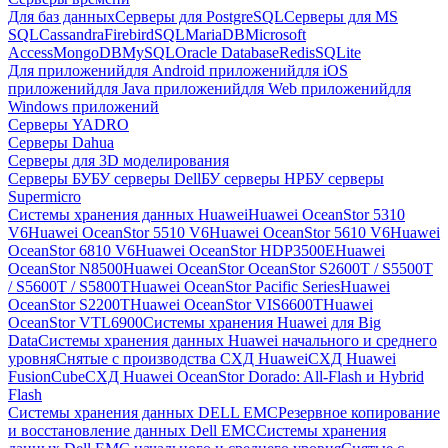
Для баз данных
Серверы для PostgreSQL
Серверы для MS
SQL
Cassandra
FirebirdSQL
MariaDB
Microsoft
Access
MongoDB
MySQL
Oracle Database
Redis
SQLite
Для приложений
для Android приложений
для iOS
приложений
для Java приложений
для Web приложений
для
Windows приложений
Серверы YADRO
Серверы Dahua
Серверы для 3D моделирования
Серверы БУ
БУ серверы Dell
БУ серверы HP
БУ серверы
Supermicro
Системы хранения данных Huawei
Huawei OceanStor 5310
V6
Huawei OceanStor 5510 V6
Huawei OceanStor 5610 V6
Huawei
OceanStor 6810 V6
Huawei OceanStor HDP3500E
Huawei
OceanStor N8500
Huawei OceanStor OceanStor S2600T / S5500T
/ S5600T / S5800T
Huawei OceanStor Pacific Series
Huawei
OceanStor S2200T
Huawei OceanStor VIS6600T
Huawei
OceanStor VTL6900
Системы хранения Huawei для Big
Data
Системы хранения данных Huawei начального и среднего
уровня
Снятые с производства СХД Huawei
СХД Huawei
FusionCube
СХД Huawei OceanStor Dorado: All-Flash и Hybrid
Flash
Системы хранения данных DELL EMC
Резервное копирование
и восстановление данных Dell EMC
Системы хранения