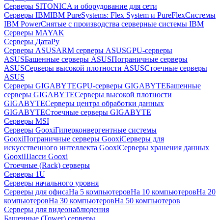
Серверы SITONICA и оборудование для сети
Серверы IBM
IBM PureSystems: Flex System и PureFlex
Системы
IBM Power
Снятые с производства серверные системы IBM
Серверы MAYAK
Серверы ДатаРу
Серверы ASUS
ARM серверы ASUS
GPU-серверы
ASUS
Башенные серверы ASUS
Пограничные серверы
ASUS
Серверы высокой плотности ASUS
Стоечные серверы
ASUS
Серверы GIGABYTE
GPU-серверы GIGABYTE
Башенные
серверы GIGABYTE
Серверы высокой плотности
GIGABYTE
Серверы центра обработки данных
GIGABYTE
Стоечные серверы GIGABYTE
Серверы MSI
Серверы Gooxi
Гиперконвергентные системы
Gooxi
Пограничные серверы Gooxi
Серверы для
искусственного интеллекта Gooxi
Серверы хранения данных
Gooxi
Шасси Gooxi
Стоечные (Rack) серверы
Серверы 1U
Серверы начального уровня
Серверы для офиса
На 5 компьютеров
На 10 компьютеров
На 20
компьютеров
На 30 компьютеров
На 50 компьютеров
Серверы для видеонаблюдения
Башенные (Tower) серверы