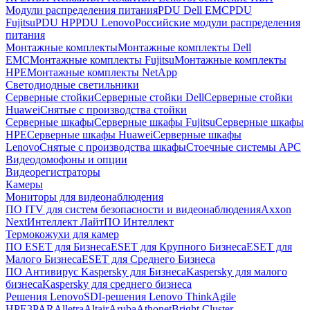
Модули распределения питания
PDU Dell EMC
PDU
Fujitsu
PDU HP
PDU Lenovo
Российские модули распределения
питания
Монтажные комплекты
Монтажные комплекты Dell
EMC
Монтажные комплекты Fujitsu
Монтажные комплекты
HPE
Монтажные комплекты NetApp
Светодиодные светильники
Серверные стойки
Серверные стойки Dell
Серверные стойки
Huawei
Снятые с производства стойки
Серверные шкафы
Серверные шкафы Fujitsu
Серверные шкафы
HPE
Серверные шкафы Huawei
Серверные шкафы
Lenovo
Снятые с производства шкафы
Стоечные системы APC
Видеодомофоны и опции
Видеорегистраторы
Камеры
Мониторы для видеонаблюдения
ПО ITV для систем безопасности и видеонаблюдения
Axxon
Next
Интеллект Лайт
ПО Интеллект
Термокожухи для камер
ПО ESET для Бизнеса
ESET для Крупного Бизнеса
ESET для
Малого Бизнеса
ESET для Среднего Бизнеса
ПО Антивирус Kaspersky для Бизнеса
Kaspersky для малого
бизнеса
Kaspersky для среднего бизнеса
Решения Lenovo
SDI-решения Lenovo ThinkAgile
HPE
3PAR
Alletra
Altair
Aruba
Athonet
Bright Cluster