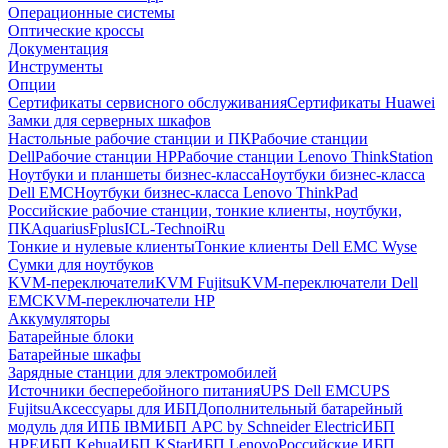
Операционные системы
Оптические кроссы
Документация
Инструменты
Опции
Сертификаты сервисного обслуживания
Сертификаты Huawei
Замки для серверных шкафов
Настольные рабочие станции и ПК
Рабочие станции
Dell
Рабочие станции HP
Рабочие станции Lenovo ThinkStation
Ноутбуки и планшеты бизнес-класса
Ноутбуки бизнес-класса
Dell EMC
Ноутбуки бизнес-класса Lenovo ThinkPad
Российские рабочие станции, тонкие клиенты, ноутбуки,
ПК
Aquarius
Fplus
ICL-Techno
iRu
Тонкие и нулевые клиенты
Тонкие клиенты Dell EMC Wyse
Сумки для ноутбуков
KVM-переключатели
KVM Fujitsu
KVM-переключатели Dell
EMC
KVM-переключатели HP
Аккумуляторы
Батарейные блоки
Батарейные шкафы
Зарядные станции для электромобилей
Источники бесперебойного питания
UPS Dell EMC
UPS
Fujitsu
Аксессуары для ИБП
Дополнительный батарейный
модуль для ИПБ IBM
ИБП APC by Schneider Electric
ИБП
HPE
ИБП Kehua
ИБП KStar
ИБП Lenovo
Российские ИБП