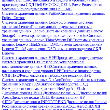
данных Dell EMC начального и среднего уровня
Снятые с
производства СХД Dell EMC
СХД DELL PowerProtect
Флеш-
массивы и гибридные решения Dell EMC
Системы хранения данных Fujitsu
Системы хранения данных
Fujitsu Eternus
Системы хранения данных Lenovo
Облачные системы
хранения Lenovo
Программно-определяемые системы
хранения данных Lenovo
Системы хранения данных Lenovo
Storage
Системы хранения данных Lenovo Storwize
Системы
хранения данных Lenovo ThinkSystem DE
Системы хранения
данных Lenovo ThinkSystem DM
Системы хранения данных
Lenovo ThinkSystem серии DS
Снятые с производства СХД
Lenovo
Системы хранения данных HPE
Программно-определяемые
системы хранения HPE
Резервное копирование и
восстановление данных HPE
Системы хранения данных
начального и среднего уровня HPE
Снятые с производства
СХД HPE
Флеш-массивы и гибридные решения HPE
Cистемы хранения данных NetApp
Гибридные флеш массивы
хранения NetApp FAS
Снятые с производства СХД
NetApp
Флеш-системы хранения NetApp All-Flash
Дисковые полки (JBOD)
Дисковые полки AIC
Дисковые полки
Areca
Дисковые полки DELL
Дисковые полки HP
(HPE)
Дисковые полки INFORTREND
Дисковые полки Lenovo
Российские системы хранения данных
СХД AeroDisk
СХД