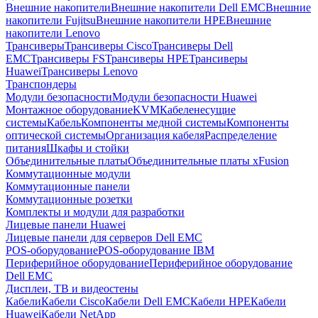
Внешние накопители
Внешние накопители Dell EMC
Внешние
накопители Fujitsu
Внешние накопители HPE
Внешние
накопители Lenovo
Трансиверы
Трансиверы Cisco
Трансиверы Dell
EMC
Трансиверы FS
Трансиверы HPE
Трансиверы
Huawei
Трансиверы Lenovo
Транспондеры
Модули безопасности
Модули безопасности Huawei
Монтажное оборудование
KVM
Кабеленесущие
системы
Кабель
Компоненты медной системы
Компоненты
оптической системы
Организация кабеля
Распределение
питания
Шкафы и стойки
Объединительные платы
Объединительные платы xFusion
Коммутационные модули
Коммутационные панели
Коммутационные розетки
Комплекты и модули для разработки
Лицевые панели Huawei
Лицевые панели для серверов Dell EMC
POS-оборудование
POS-оборудование IBM
Периферийное оборудование
Периферийное оборудование
Dell EMC
Дисплеи, ТВ и видеостены
Кабели
Кабели Cisco
Кабели Dell EMC
Кабели HPE
Кабели
Huawei
Кабели NetApp