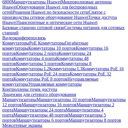
6800
Маршрутизаторы Huawei
Микроволновые антенны
Huawei
Оборудование Huawei для беспроводных
сетей
Решения Huawei по безопасности сети
Снятое с
производства сетевое оборудование Huawei
Точки доступа
Huawei
Транспортные и оптические сети Huawei
Базовые станции сотовой связи
Системы питания для сотовых
станций
Видеоконференцсвязь
Коммутаторы
PoE Коммутаторы
Гигабитные
коммутаторы
Коммутаторы 10 портов
Коммутаторы 16
портов
Коммутаторы 2 порта
Коммутаторы 24
порта
Коммутаторы 4 порта
Коммутаторы 48
портов
Коммутаторы 5 портов
Коммутаторы 8
портов
Коммутаторы L2
Коммутаторы L3
Коммутаторы PoE 16
портов
Коммутаторы PoE 24 порта
Коммутаторы PoE 32
порта
Коммутаторы PoE 8 портов
Неуправляемые
коммутаторы
Управляемые коммутаторы
Контроллеры точек доступа
Лицензии для сетевого оборудования
Маршрутизаторы
Маршрутизаторы 10 портов
Маршрутизаторы
12 портов
Маршрутизаторы 16 портов
Маршрутизаторы 2
порта
Маршрутизаторы 24 порта
Маршрутизаторы 4
порта
Маршрутизаторы 48 портов
Маршрутизаторы 5
портов
Маршрутизаторы 6 портов
Маршрутизаторы 8 портов
Межсетевые экраны