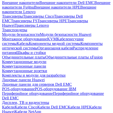
Внешние накопители
Внешние накопители Dell EMC
Внешние
накопители Fujitsu
Внешние накопители HPE
Внешние
накопители Lenovo
Трансиверы
Трансиверы Cisco
Трансиверы Dell
EMC
Трансиверы FS
Трансиверы HPE
Трансиверы
Huawei
Трансиверы Lenovo
Транспондеры
Модули безопасности
Модули безопасности Huawei
Монтажное оборудование
KVM
Кабеленесущие
системы
Кабель
Компоненты медной системы
Компоненты
оптической системы
Организация кабеля
Распределение
питания
Шкафы и стойки
Объединительные платы
Объединительные платы xFusion
Коммутационные модули
Коммутационные панели
Коммутационные розетки
Комплекты и модули для разработки
Лицевые панели Huawei
Лицевые панели для серверов Dell EMC
POS-оборудование
POS-оборудование IBM
Периферийное оборудование
Периферийное оборудование
Dell EMC
Дисплеи, ТВ и видеостены
Кабели
Кабели Cisco
Кабели Dell EMC
Кабели HPE
Кабели
Huawei
Кабели NetApp