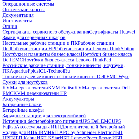
Операционные системы
Оптические кроссы
Документация
Инструменты
Опции
Сертификаты сервисного обслуживания
Сертификаты Huawei
Замки для серверных шкафов
Настольные рабочие станции и ПК
Рабочие станции
Dell
Рабочие станции HP
Рабочие станции Lenovo ThinkStation
Ноутбуки и планшеты бизнес-класса
Ноутбуки бизнес-класса
Dell EMC
Ноутбуки бизнес-класса Lenovo ThinkPad
Российские рабочие станции, тонкие клиенты, ноутбуки,
ПК
Aquarius
Fplus
ICL-Techno
iRu
Тонкие и нулевые клиенты
Тонкие клиенты Dell EMC Wyse
Сумки для ноутбуков
KVM-переключатели
KVM Fujitsu
KVM-переключатели Dell
EMC
KVM-переключатели HP
Аккумуляторы
Батарейные блоки
Батарейные шкафы
Зарядные станции для электромобилей
Источники бесперебойного питания
UPS Dell EMC
UPS
Fujitsu
Аксессуары для ИБП
Дополнительный батарейный
модуль для ИПБ IBM
ИБП APC by Schneider Electric
ИБП
HPE
ИБП Kehua
ИБП KStar
ИБП Lenovo
Российские ИБП