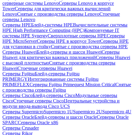
серверные системы Lenovo
Серверы Lenovo в корпусе
Tower
Серверы для критически важных вычислений
Lenovo
Снятые с производства серверы Lenovo
Стоечные
серверы Lenovo
Серверы HPE
Блейд-системы HPE
Вычислительные системы
HPE High Performance Computing (HPC)
Компонуемые IT
системы HPE Synergy
Сверхплотные серверы HPE
Серверы
HPE MicroServer
Серверы HPE в корпусе Tower
Серверы HPE
для установки в стойку
Снятые с производства серверы HPE
Серверы Huawei
Блейд-серверы и шасси Huawei
Серверы
Huawei для критически важных приложений
Серверы Huawei
с высокой плотностью
Снятые с производства серверы
Huawei
Стоечные серверы Huawei
Серверы Fujitsu
Блейд-серверы Fujitsu
PRIMERGY
Интегрированные системы Fujitsu
PRIMEFLEX
Серверы Fujitsu Primequest Mission Critical
Снятые
с производства серверы Fujitsu
Серверы Cisco
Блейд-серверы Cisco
Модульные серверы
Cisco
Стоечные серверы Cisco
Центральные устройства и
модули ввода-вывода Cisco UCS
Серверы Supermicro
Supermicro 1U
Supermicro 2U
Supermicro 4U
Серверы Oracle
Блейд-серверы и шасси Oracle
Серверы Oracle
SPARC
Серверы Oracle x86
Серверы Crusader
Серверы Rikor