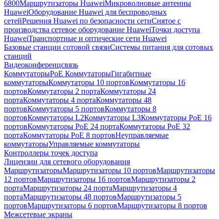
6800
Маршрутизаторы Huawei
Микроволновые антенны
Huawei
Оборудование Huawei для беспроводных
сетей
Решения Huawei по безопасности сети
Снятое с
производства сетевое оборудование Huawei
Точки доступа
Huawei
Транспортные и оптические сети Huawei
Базовые станции сотовой связи
Системы питания для сотовых
станций
Видеоконференцсвязь
Коммутаторы
PoE Коммутаторы
Гигабитные
коммутаторы
Коммутаторы 10 портов
Коммутаторы 16
портов
Коммутаторы 2 порта
Коммутаторы 24
порта
Коммутаторы 4 порта
Коммутаторы 48
портов
Коммутаторы 5 портов
Коммутаторы 8
портов
Коммутаторы L2
Коммутаторы L3
Коммутаторы PoE 16
портов
Коммутаторы PoE 24 порта
Коммутаторы PoE 32
порта
Коммутаторы PoE 8 портов
Неуправляемые
коммутаторы
Управляемые коммутаторы
Контроллеры точек доступа
Лицензии для сетевого оборудования
Маршрутизаторы
Маршрутизаторы 10 портов
Маршрутизаторы
12 портов
Маршрутизаторы 16 портов
Маршрутизаторы 2
порта
Маршрутизаторы 24 порта
Маршрутизаторы 4
порта
Маршрутизаторы 48 портов
Маршрутизаторы 5
портов
Маршрутизаторы 6 портов
Маршрутизаторы 8 портов
Межсетевые экраны