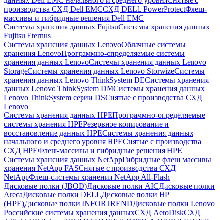
данных Dell EMC начального и среднего уровня
Снятые с
производства СХД Dell EMC
СХД DELL PowerProtect
Флеш-
массивы и гибридные решения Dell EMC
Системы хранения данных Fujitsu
Системы хранения данных
Fujitsu Eternus
Системы хранения данных Lenovo
Облачные системы
хранения Lenovo
Программно-определяемые системы
хранения данных Lenovo
Системы хранения данных Lenovo
Storage
Системы хранения данных Lenovo Storwize
Системы
хранения данных Lenovo ThinkSystem DE
Системы хранения
данных Lenovo ThinkSystem DM
Системы хранения данных
Lenovo ThinkSystem серии DS
Снятые с производства СХД
Lenovo
Системы хранения данных HPE
Программно-определяемые
системы хранения HPE
Резервное копирование и
восстановление данных HPE
Системы хранения данных
начального и среднего уровня HPE
Снятые с производства
СХД HPE
Флеш-массивы и гибридные решения HPE
Cистемы хранения данных NetApp
Гибридные флеш массивы
хранения NetApp FAS
Снятые с производства СХД
NetApp
Флеш-системы хранения NetApp All-Flash
Дисковые полки (JBOD)
Дисковые полки AIC
Дисковые полки
Areca
Дисковые полки DELL
Дисковые полки HP
(HPE)
Дисковые полки INFORTREND
Дисковые полки Lenovo
Российские системы хранения данных
СХД AeroDisk
СХД