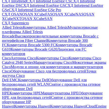
СХД Infortrend
СХД Infortrend EonStor CS
СХД Infortrend
EonStor DS
СХД Infortrend EonStor GS
СХД Infortrend EonStor
GSe
СХД Infortrend EonStor GSe Pro
СХД QSAN
QSAN XCubeFAS
QSAN XCubeNAS
QSAN
XCubeNXT
QSAN XCubeSAN
СХД Supermicro
Allied Telesis
Коммутаторы Allied Telesis
Мультисервисные
платформы Allied Telesis
Brocade
Высокопроизводительные коммутаторы Brocade с
интерфейсом Fibre Channel
Коммутатор Brocade 300
FC
Коммутатор Brocade 5300 FC
Коммутаторы Brocade
G610
Коммутаторы Brocade G620
Лицензии для FC
коммутаторов
Cisco
Антенны Cisco
Коммутаторы Cisco
Коммутаторы Cisco
Catalyst 2940 Series
Маршрутизаторы Cisco
Межсетевые экраны
Cisco
Модули и опции для коммутаторов и маршрутизаторов
Cisco
Оборудование Cisco для беспроводных сетей
Точки
доступа Cisco
Dell EMC
Коммутаторы Dell
Оборудование Dell для
беспроводных сетей WLAN
Снятое с производства сетевое
оборудование Dell
HPE
Коммутаторы HPE
Маршрутизаторы HPE
Оборудование
HPE для беспроводных сетей
Снятое с производства сетевое
оборудование HP
Huawei
Коммутаторы Huawei
Коммутаторы HuaweiCloudEngine