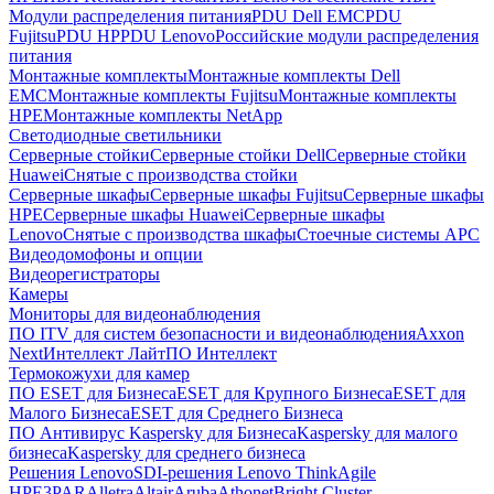
Модули распределения питания
PDU Dell EMC
PDU
Fujitsu
PDU HP
PDU Lenovo
Российские модули распределения
питания
Монтажные комплекты
Монтажные комплекты Dell
EMC
Монтажные комплекты Fujitsu
Монтажные комплекты
HPE
Монтажные комплекты NetApp
Светодиодные светильники
Серверные стойки
Серверные стойки Dell
Серверные стойки
Huawei
Снятые с производства стойки
Серверные шкафы
Серверные шкафы Fujitsu
Серверные шкафы
HPE
Серверные шкафы Huawei
Серверные шкафы
Lenovo
Снятые с производства шкафы
Стоечные системы APC
Видеодомофоны и опции
Видеорегистраторы
Камеры
Мониторы для видеонаблюдения
ПО ITV для систем безопасности и видеонаблюдения
Axxon
Next
Интеллект Лайт
ПО Интеллект
Термокожухи для камер
ПО ESET для Бизнеса
ESET для Крупного Бизнеса
ESET для
Малого Бизнеса
ESET для Среднего Бизнеса
ПО Антивирус Kaspersky для Бизнеса
Kaspersky для малого
бизнеса
Kaspersky для среднего бизнеса
Решения Lenovo
SDI-решения Lenovo ThinkAgile
HPE
3PAR
Alletra
Altair
Aruba
Athonet
Bright Cluster