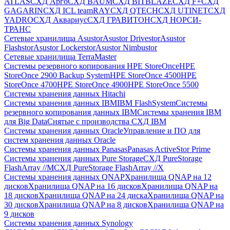
ATLAS
СХД Aрго
СХД BAUM
СХД BITBLAZE
СХД F+
СХД
GAGARIN
СХД ICL teamRAY
СХД QTECH
СХД UTINET
СХД
YADRO
СХД Аквариус
СХД ГРАВИТОН
СХД НОРСИ-
ТРАНС
Сетевые хранилища Asustor
Asustor Drivestor
Asustor
Flashstor
Asustor Lockerstor
Asustor Nimbustor
Сетевые хранилища TerraMaster
Системы резервного копирования HPE StoreOnce
HPE
StoreOnce 2900 Backup System
HPE StoreOnce 4500
HPE
StoreOnce 4700
HPE StoreOnce 4900
HPE StoreOnce 5500
Системы хранения данных Hitachi
Системы хранения данных IBM
IBM FlashSystem
Системы
резервного копирования данных IBM
Системы хранения IBM
для Big Data
Снятые с производства СХД IBM
Системы хранения данных Oracle
Управление и ПО для
систем хранения данных Oracle
Системы хранения данных Panasas
Panasas ActiveStor Prime
Системы хранения данных Pure Storage
СХД PureStorage
FlashArray //M
СХД PureStorage FlashArray //X
Системы хранения данных QNAP
Хранилища QNAP на 12
дисков
Хранилища QNAP на 16 дисков
Хранилища QNAP на
18 дисков
Хранилища QNAP на 24 диска
Хранилища QNAP на
30 дисков
Хранилища QNAP на 8 дисков
Хранилища QNAP на
9 дисков
Системы хранения данных Synology