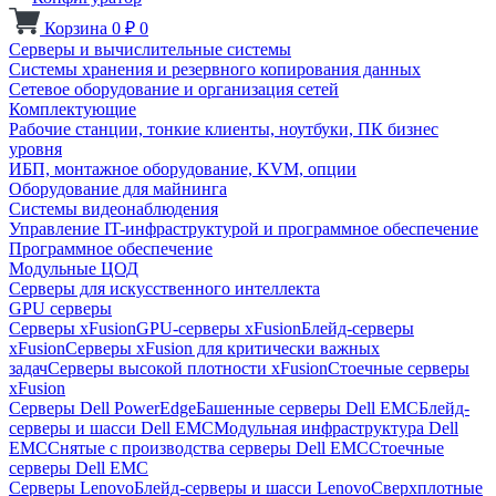
Корзина
0
₽
0
Серверы и вычислительные системы
Системы хранения и резервного копирования данных
Сетевое оборудование и организация сетей
Комплектующие
Рабочие станции, тонкие клиенты, ноутбуки, ПК бизнес
уровня
ИБП, монтажное оборудование, KVM, опции
Оборудование для майнинга
Системы видеонаблюдения
Управление IT-инфраструктурой и программное обеспечение
Программное обеспечение
Модульные ЦОД
Серверы для искусственного интеллекта
GPU серверы
Серверы xFusion
GPU-серверы xFusion
Блейд-серверы
xFusion
Серверы xFusion для критически важных
задач
Серверы высокой плотности xFusion
Стоечные серверы
xFusion
Серверы Dell PowerEdge
Башенные серверы Dell EMC
Блейд-
серверы и шасси Dell EMC
Модульная инфраструктура Dell
EMC
Снятые с производства серверы Dell EMC
Стоечные
серверы Dell EMC
Серверы Lenovo
Блейд-серверы и шасси Lenovo
Сверхплотные