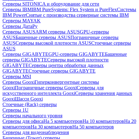
Серверы SITONICA и оборудование для сети
Серверы IBM
IBM PureSystems: Flex System и PureFlex
Системы
IBM Power
Снятые с производства серверные системы IBM
Серверы MAYAK
Серверы ДатаРу
Серверы ASUS
ARM серверы ASUS
GPU-серверы
ASUS
Башенные серверы ASUS
Пограничные серверы
ASUS
Серверы высокой плотности ASUS
Стоечные серверы
ASUS
Серверы GIGABYTE
GPU-серверы GIGABYTE
Башенные
серверы GIGABYTE
Серверы высокой плотности
GIGABYTE
Серверы центра обработки данных
GIGABYTE
Стоечные серверы GIGABYTE
Серверы MSI
Серверы Gooxi
Гиперконвергентные системы
Gooxi
Пограничные серверы Gooxi
Серверы для
искусственного интеллекта Gooxi
Серверы хранения данных
Gooxi
Шасси Gooxi
Стоечные (Rack) серверы
Серверы 1U
Серверы начального уровня
Серверы для офиса
На 5 компьютеров
На 10 компьютеров
На 20
компьютеров
На 30 компьютеров
На 50 компьютеров
Серверы для видеонаблюдения
Башенные (Tower) серверы