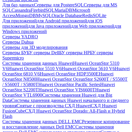
Для баз данных
Серверы для PostgreSQL
Серверы для MS
SQL
Cassandra
FirebirdSQL
MariaDB
Microsoft
Access
MongoDB
MySQL
Oracle Database
Redis
SQLite
Для приложений
для Android приложений
для iOS
приложений
для Java приложений
для Web приложений
для
Windows приложений
Серверы YADRO
Серверы Dahua
Серверы для 3D моделирования
Серверы БУ
БУ серверы Dell
БУ серверы HP
БУ серверы
Supermicro
Системы хранения данных Huawei
Huawei OceanStor 5310
V6
Huawei OceanStor 5510 V6
Huawei OceanStor 5610 V6
Huawei
OceanStor 6810 V6
Huawei OceanStor HDP3500E
Huawei
OceanStor N8500
Huawei OceanStor OceanStor S2600T / S5500T
/ S5600T / S5800T
Huawei OceanStor Pacific Series
Huawei
OceanStor S2200T
Huawei OceanStor VIS6600T
Huawei
OceanStor VTL6900
Системы хранения Huawei для Big
Data
Системы хранения данных Huawei начального и среднего
уровня
Снятые с производства СХД Huawei
СХД Huawei
FusionCube
СХД Huawei OceanStor Dorado: All-Flash и Hybrid
Flash
Системы хранения данных DELL EMC
Резервное копирование
и восстановление данных Dell EMC
Системы хранения