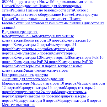
6800
Маршрутизаторы Huawei
Микроволновые антенны
Huawei
Оборудование Huawei для беспроводных
сетей
Решения Huawei по безопасности сети
Снятое с
производства сетевое оборудование Huawei
Точки доступа
Huawei
Транспортные и оптические сети Huawei
Базовые станции сотовой связи
Системы питания для сотовых
станций
Видеоконференцсвязь
Коммутаторы
PoE Коммутаторы
Гигабитные
коммутаторы
Коммутаторы 10 портов
Коммутаторы 16
портов
Коммутаторы 2 порта
Коммутаторы 24
порта
Коммутаторы 4 порта
Коммутаторы 48
портов
Коммутаторы 5 портов
Коммутаторы 8
портов
Коммутаторы L2
Коммутаторы L3
Коммутаторы PoE 16
портов
Коммутаторы PoE 24 порта
Коммутаторы PoE 32
порта
Коммутаторы PoE 8 портов
Неуправляемые
коммутаторы
Управляемые коммутаторы
Контроллеры точек доступа
Лицензии для сетевого оборудования
Маршрутизаторы
Маршрутизаторы 10 портов
Маршрутизаторы
12 портов
Маршрутизаторы 16 портов
Маршрутизаторы 2
порта
Маршрутизаторы 24 порта
Маршрутизаторы 4
порта
Маршрутизаторы 48 портов
Маршрутизаторы 5
портов
Маршрутизаторы 6 портов
Маршрутизаторы 8 портов
Межсетевые экраны