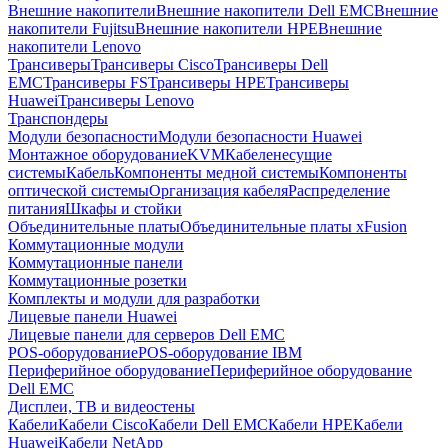
Внешние накопители
Внешние накопители Dell EMC
Внешние
накопители Fujitsu
Внешние накопители HPE
Внешние
накопители Lenovo
Трансиверы
Трансиверы Cisco
Трансиверы Dell
EMC
Трансиверы FS
Трансиверы HPE
Трансиверы
Huawei
Трансиверы Lenovo
Транспондеры
Модули безопасности
Модули безопасности Huawei
Монтажное оборудование
KVM
Кабеленесущие
системы
Кабель
Компоненты медной системы
Компоненты
оптической системы
Организация кабеля
Распределение
питания
Шкафы и стойки
Объединительные платы
Объединительные платы xFusion
Коммутационные модули
Коммутационные панели
Коммутационные розетки
Комплекты и модули для разработки
Лицевые панели Huawei
Лицевые панели для серверов Dell EMC
POS-оборудование
POS-оборудование IBM
Периферийное оборудование
Периферийное оборудование
Dell EMC
Дисплеи, ТВ и видеостены
Кабели
Кабели Cisco
Кабели Dell EMC
Кабели HPE
Кабели
Huawei
Кабели NetApp