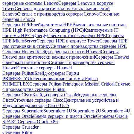
серверные системы Lenovo
Серверы Lenovo в корпусе
Tower
Серверы для критически важных вычислений
Lenovo
Снятые с производства серверы Lenovo
Стоечные
серверы Lenovo
Серверы HPE
Блейд-системы HPE
Вычислительные системы
HPE High Performance Computing (HPC)
Компонуемые IT
системы HPE Synergy
Сверхплотные серверы HPE
Серверы
HPE MicroServer
Серверы HPE в корпусе Tower
Серверы HPE
для установки в стойку
Снятые с производства серверы HPE
Серверы Huawei
Блейд-серверы и шасси Huawei
Серверы
Huawei для критически важных приложений
Серверы Huawei
с высокой плотностью
Снятые с производства серверы
Huawei
Стоечные серверы Huawei
Серверы Fujitsu
Блейд-серверы Fujitsu
PRIMERGY
Интегрированные системы Fujitsu
PRIMEFLEX
Серверы Fujitsu Primequest Mission Critical
Снятые
с производства серверы Fujitsu
Серверы Cisco
Блейд-серверы Cisco
Модульные серверы
Cisco
Стоечные серверы Cisco
Центральные устройства и
модули ввода-вывода Cisco UCS
Серверы Supermicro
Supermicro 1U
Supermicro 2U
Supermicro 4U
Серверы Oracle
Блейд-серверы и шасси Oracle
Серверы Oracle
SPARC
Серверы Oracle x86
Серверы Crusader
Серверы Rikor