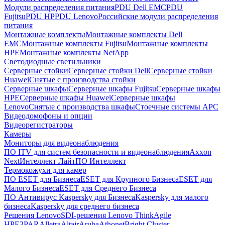
Модули распределения питания
PDU Dell EMC
PDU
Fujitsu
PDU HP
PDU Lenovo
Российские модули распределения
питания
Монтажные комплекты
Монтажные комплекты Dell
EMC
Монтажные комплекты Fujitsu
Монтажные комплекты
HPE
Монтажные комплекты NetApp
Светодиодные светильники
Серверные стойки
Серверные стойки Dell
Серверные стойки
Huawei
Снятые с производства стойки
Серверные шкафы
Серверные шкафы Fujitsu
Серверные шкафы
HPE
Серверные шкафы Huawei
Серверные шкафы
Lenovo
Снятые с производства шкафы
Стоечные системы APC
Видеодомофоны и опции
Видеорегистраторы
Камеры
Мониторы для видеонаблюдения
ПО ITV для систем безопасности и видеонаблюдения
Axxon
Next
Интеллект Лайт
ПО Интеллект
Термокожухи для камер
ПО ESET для Бизнеса
ESET для Крупного Бизнеса
ESET для
Малого Бизнеса
ESET для Среднего Бизнеса
ПО Антивирус Kaspersky для Бизнеса
Kaspersky для малого
бизнеса
Kaspersky для среднего бизнеса
Решения Lenovo
SDI-решения Lenovo ThinkAgile
HPE
3PAR
Alletra
Altair
Aruba
Athonet
Bright Cluster