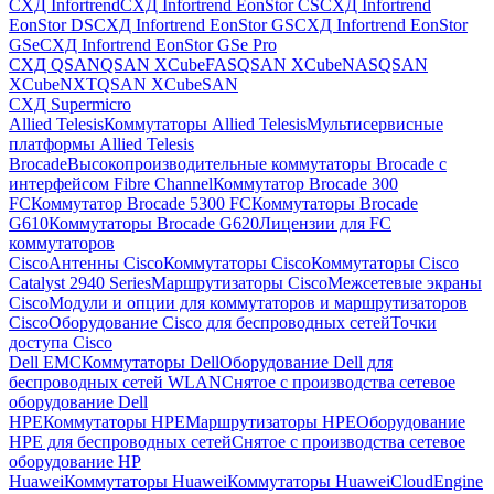
СХД Infortrend
СХД Infortrend EonStor CS
СХД Infortrend
EonStor DS
СХД Infortrend EonStor GS
СХД Infortrend EonStor
GSe
СХД Infortrend EonStor GSe Pro
СХД QSAN
QSAN XCubeFAS
QSAN XCubeNAS
QSAN
XCubeNXT
QSAN XCubeSAN
СХД Supermicro
Allied Telesis
Коммутаторы Allied Telesis
Мультисервисные
платформы Allied Telesis
Brocade
Высокопроизводительные коммутаторы Brocade с
интерфейсом Fibre Channel
Коммутатор Brocade 300
FC
Коммутатор Brocade 5300 FC
Коммутаторы Brocade
G610
Коммутаторы Brocade G620
Лицензии для FC
коммутаторов
Cisco
Антенны Cisco
Коммутаторы Cisco
Коммутаторы Cisco
Catalyst 2940 Series
Маршрутизаторы Cisco
Межсетевые экраны
Cisco
Модули и опции для коммутаторов и маршрутизаторов
Cisco
Оборудование Cisco для беспроводных сетей
Точки
доступа Cisco
Dell EMC
Коммутаторы Dell
Оборудование Dell для
беспроводных сетей WLAN
Снятое с производства сетевое
оборудование Dell
HPE
Коммутаторы HPE
Маршрутизаторы HPE
Оборудование
HPE для беспроводных сетей
Снятое с производства сетевое
оборудование HP
Huawei
Коммутаторы Huawei
Коммутаторы HuaweiCloudEngine