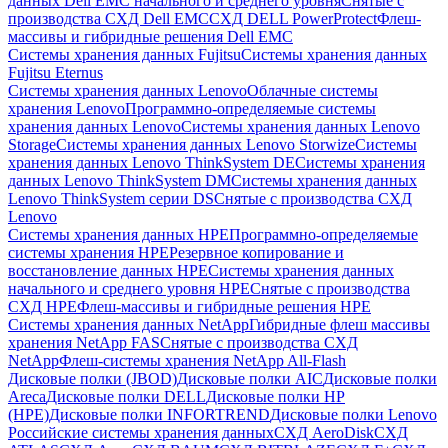
данных Dell EMC начального и среднего уровня
Снятые с
производства СХД Dell EMC
СХД DELL PowerProtect
Флеш-
массивы и гибридные решения Dell EMC
Системы хранения данных Fujitsu
Системы хранения данных
Fujitsu Eternus
Системы хранения данных Lenovo
Облачные системы
хранения Lenovo
Программно-определяемые системы
хранения данных Lenovo
Системы хранения данных Lenovo
Storage
Системы хранения данных Lenovo Storwize
Системы
хранения данных Lenovo ThinkSystem DE
Системы хранения
данных Lenovo ThinkSystem DM
Системы хранения данных
Lenovo ThinkSystem серии DS
Снятые с производства СХД
Lenovo
Системы хранения данных HPE
Программно-определяемые
системы хранения HPE
Резервное копирование и
восстановление данных HPE
Системы хранения данных
начального и среднего уровня HPE
Снятые с производства
СХД HPE
Флеш-массивы и гибридные решения HPE
Cистемы хранения данных NetApp
Гибридные флеш массивы
хранения NetApp FAS
Снятые с производства СХД
NetApp
Флеш-системы хранения NetApp All-Flash
Дисковые полки (JBOD)
Дисковые полки AIC
Дисковые полки
Areca
Дисковые полки DELL
Дисковые полки HP
(HPE)
Дисковые полки INFORTREND
Дисковые полки Lenovo
Российские системы хранения данных
СХД AeroDisk
СХД