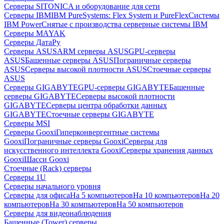
Серверы SITONICA и оборудование для сети
Серверы IBM
IBM PureSystems: Flex System и PureFlex
Системы
IBM Power
Снятые с производства серверные системы IBM
Серверы MAYAK
Серверы ДатаРу
Серверы ASUS
ARM серверы ASUS
GPU-серверы
ASUS
Башенные серверы ASUS
Пограничные серверы
ASUS
Серверы высокой плотности ASUS
Стоечные серверы
ASUS
Серверы GIGABYTE
GPU-серверы GIGABYTE
Башенные
серверы GIGABYTE
Серверы высокой плотности
GIGABYTE
Серверы центра обработки данных
GIGABYTE
Стоечные серверы GIGABYTE
Серверы MSI
Серверы Gooxi
Гиперконвергентные системы
Gooxi
Пограничные серверы Gooxi
Серверы для
искусственного интеллекта Gooxi
Серверы хранения данных
Gooxi
Шасси Gooxi
Стоечные (Rack) серверы
Серверы 1U
Серверы начального уровня
Серверы для офиса
На 5 компьютеров
На 10 компьютеров
На 20
компьютеров
На 30 компьютеров
На 50 компьютеров
Серверы для видеонаблюдения
Башенные (Tower) серверы