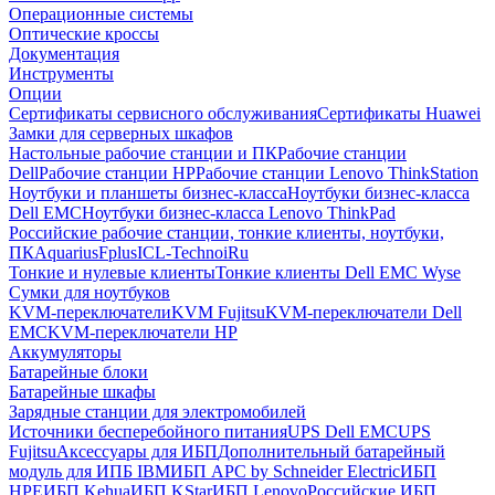
Операционные системы
Оптические кроссы
Документация
Инструменты
Опции
Сертификаты сервисного обслуживания
Сертификаты Huawei
Замки для серверных шкафов
Настольные рабочие станции и ПК
Рабочие станции
Dell
Рабочие станции HP
Рабочие станции Lenovo ThinkStation
Ноутбуки и планшеты бизнес-класса
Ноутбуки бизнес-класса
Dell EMC
Ноутбуки бизнес-класса Lenovo ThinkPad
Российские рабочие станции, тонкие клиенты, ноутбуки,
ПК
Aquarius
Fplus
ICL-Techno
iRu
Тонкие и нулевые клиенты
Тонкие клиенты Dell EMC Wyse
Сумки для ноутбуков
KVM-переключатели
KVM Fujitsu
KVM-переключатели Dell
EMC
KVM-переключатели HP
Аккумуляторы
Батарейные блоки
Батарейные шкафы
Зарядные станции для электромобилей
Источники бесперебойного питания
UPS Dell EMC
UPS
Fujitsu
Аксессуары для ИБП
Дополнительный батарейный
модуль для ИПБ IBM
ИБП APC by Schneider Electric
ИБП
HPE
ИБП Kehua
ИБП KStar
ИБП Lenovo
Российские ИБП