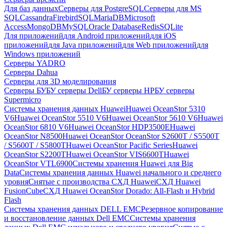
Для баз данных
Серверы для PostgreSQL
Серверы для MS
SQL
Cassandra
FirebirdSQL
MariaDB
Microsoft
Access
MongoDB
MySQL
Oracle Database
Redis
SQLite
Для приложений
для Android приложений
для iOS
приложений
для Java приложений
для Web приложений
для
Windows приложений
Серверы YADRO
Серверы Dahua
Серверы для 3D моделирования
Серверы БУ
БУ серверы Dell
БУ серверы HP
БУ серверы
Supermicro
Системы хранения данных Huawei
Huawei OceanStor 5310
V6
Huawei OceanStor 5510 V6
Huawei OceanStor 5610 V6
Huawei
OceanStor 6810 V6
Huawei OceanStor HDP3500E
Huawei
OceanStor N8500
Huawei OceanStor OceanStor S2600T / S5500T
/ S5600T / S5800T
Huawei OceanStor Pacific Series
Huawei
OceanStor S2200T
Huawei OceanStor VIS6600T
Huawei
OceanStor VTL6900
Системы хранения Huawei для Big
Data
Системы хранения данных Huawei начального и среднего
уровня
Снятые с производства СХД Huawei
СХД Huawei
FusionCube
СХД Huawei OceanStor Dorado: All-Flash и Hybrid
Flash
Системы хранения данных DELL EMC
Резервное копирование
и восстановление данных Dell EMC
Системы хранения