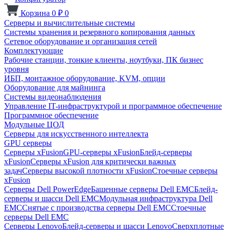
Корзина
0
₽
0
Серверы и вычислительные системы
Системы хранения и резервного копирования данных
Сетевое оборудование и организация сетей
Комплектующие
Рабочие станции, тонкие клиенты, ноутбуки, ПК бизнес
уровня
ИБП, монтажное оборудование, KVM, опции
Оборудование для майнинга
Системы видеонаблюдения
Управление IT-инфраструктурой и программное обеспечение
Программное обеспечение
Модульные ЦОД
Серверы для искусственного интеллекта
GPU серверы
Серверы xFusion
GPU-серверы xFusion
Блейд-серверы
xFusion
Серверы xFusion для критически важных
задач
Серверы высокой плотности xFusion
Стоечные серверы
xFusion
Серверы Dell PowerEdge
Башенные серверы Dell EMC
Блейд-
серверы и шасси Dell EMC
Модульная инфраструктура Dell
EMC
Снятые с производства серверы Dell EMC
Стоечные
серверы Dell EMC
Серверы Lenovo
Блейд-серверы и шасси Lenovo
Сверхплотные