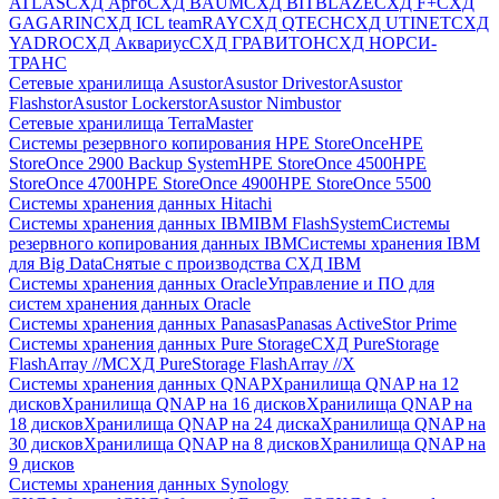
ATLAS
СХД Aрго
СХД BAUM
СХД BITBLAZE
СХД F+
СХД
GAGARIN
СХД ICL teamRAY
СХД QTECH
СХД UTINET
СХД
YADRO
СХД Аквариус
СХД ГРАВИТОН
СХД НОРСИ-
ТРАНС
Сетевые хранилища Asustor
Asustor Drivestor
Asustor
Flashstor
Asustor Lockerstor
Asustor Nimbustor
Сетевые хранилища TerraMaster
Системы резервного копирования HPE StoreOnce
HPE
StoreOnce 2900 Backup System
HPE StoreOnce 4500
HPE
StoreOnce 4700
HPE StoreOnce 4900
HPE StoreOnce 5500
Системы хранения данных Hitachi
Системы хранения данных IBM
IBM FlashSystem
Системы
резервного копирования данных IBM
Системы хранения IBM
для Big Data
Снятые с производства СХД IBM
Системы хранения данных Oracle
Управление и ПО для
систем хранения данных Oracle
Системы хранения данных Panasas
Panasas ActiveStor Prime
Системы хранения данных Pure Storage
СХД PureStorage
FlashArray //M
СХД PureStorage FlashArray //X
Системы хранения данных QNAP
Хранилища QNAP на 12
дисков
Хранилища QNAP на 16 дисков
Хранилища QNAP на
18 дисков
Хранилища QNAP на 24 диска
Хранилища QNAP на
30 дисков
Хранилища QNAP на 8 дисков
Хранилища QNAP на
9 дисков
Системы хранения данных Synology