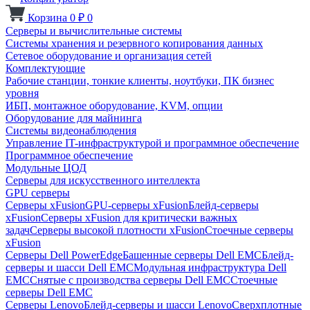
Корзина
0
₽
0
Серверы и вычислительные системы
Системы хранения и резервного копирования данных
Сетевое оборудование и организация сетей
Комплектующие
Рабочие станции, тонкие клиенты, ноутбуки, ПК бизнес
уровня
ИБП, монтажное оборудование, KVM, опции
Оборудование для майнинга
Системы видеонаблюдения
Управление IT-инфраструктурой и программное обеспечение
Программное обеспечение
Модульные ЦОД
Серверы для искусственного интеллекта
GPU серверы
Серверы xFusion
GPU-серверы xFusion
Блейд-серверы
xFusion
Серверы xFusion для критически важных
задач
Серверы высокой плотности xFusion
Стоечные серверы
xFusion
Серверы Dell PowerEdge
Башенные серверы Dell EMC
Блейд-
серверы и шасси Dell EMC
Модульная инфраструктура Dell
EMC
Снятые с производства серверы Dell EMC
Стоечные
серверы Dell EMC
Серверы Lenovo
Блейд-серверы и шасси Lenovo
Сверхплотные