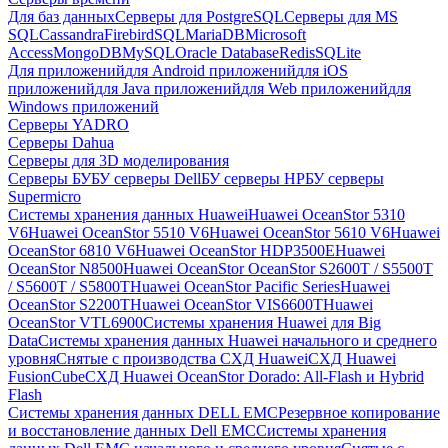
Для баз данных
Серверы для PostgreSQL
Серверы для MS
SQL
Cassandra
FirebirdSQL
MariaDB
Microsoft
Access
MongoDB
MySQL
Oracle Database
Redis
SQLite
Для приложений
для Android приложений
для iOS
приложений
для Java приложений
для Web приложений
для
Windows приложений
Серверы YADRO
Серверы Dahua
Серверы для 3D моделирования
Серверы БУ
БУ серверы Dell
БУ серверы HP
БУ серверы
Supermicro
Системы хранения данных Huawei
Huawei OceanStor 5310
V6
Huawei OceanStor 5510 V6
Huawei OceanStor 5610 V6
Huawei
OceanStor 6810 V6
Huawei OceanStor HDP3500E
Huawei
OceanStor N8500
Huawei OceanStor OceanStor S2600T / S5500T
/ S5600T / S5800T
Huawei OceanStor Pacific Series
Huawei
OceanStor S2200T
Huawei OceanStor VIS6600T
Huawei
OceanStor VTL6900
Системы хранения Huawei для Big
Data
Системы хранения данных Huawei начального и среднего
уровня
Снятые с производства СХД Huawei
СХД Huawei
FusionCube
СХД Huawei OceanStor Dorado: All-Flash и Hybrid
Flash
Системы хранения данных DELL EMC
Резервное копирование
и восстановление данных Dell EMC
Системы хранения