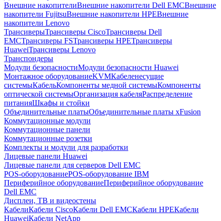
Внешние накопители
Внешние накопители Dell EMC
Внешние
накопители Fujitsu
Внешние накопители HPE
Внешние
накопители Lenovo
Трансиверы
Трансиверы Cisco
Трансиверы Dell
EMC
Трансиверы FS
Трансиверы HPE
Трансиверы
Huawei
Трансиверы Lenovo
Транспондеры
Модули безопасности
Модули безопасности Huawei
Монтажное оборудование
KVM
Кабеленесущие
системы
Кабель
Компоненты медной системы
Компоненты
оптической системы
Организация кабеля
Распределение
питания
Шкафы и стойки
Объединительные платы
Объединительные платы xFusion
Коммутационные модули
Коммутационные панели
Коммутационные розетки
Комплекты и модули для разработки
Лицевые панели Huawei
Лицевые панели для серверов Dell EMC
POS-оборудование
POS-оборудование IBM
Периферийное оборудование
Периферийное оборудование
Dell EMC
Дисплеи, ТВ и видеостены
Кабели
Кабели Cisco
Кабели Dell EMC
Кабели HPE
Кабели
Huawei
Кабели NetApp