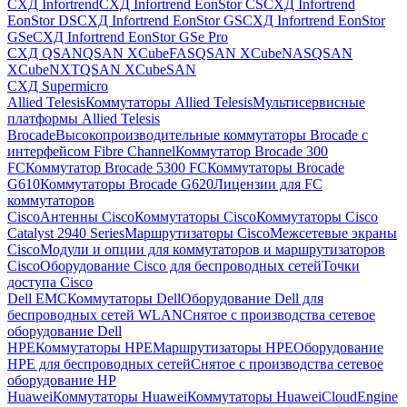
СХД Infortrend
СХД Infortrend EonStor CS
СХД Infortrend
EonStor DS
СХД Infortrend EonStor GS
СХД Infortrend EonStor
GSe
СХД Infortrend EonStor GSe Pro
СХД QSAN
QSAN XCubeFAS
QSAN XCubeNAS
QSAN
XCubeNXT
QSAN XCubeSAN
СХД Supermicro
Allied Telesis
Коммутаторы Allied Telesis
Мультисервисные
платформы Allied Telesis
Brocade
Высокопроизводительные коммутаторы Brocade с
интерфейсом Fibre Channel
Коммутатор Brocade 300
FC
Коммутатор Brocade 5300 FC
Коммутаторы Brocade
G610
Коммутаторы Brocade G620
Лицензии для FC
коммутаторов
Cisco
Антенны Cisco
Коммутаторы Cisco
Коммутаторы Cisco
Catalyst 2940 Series
Маршрутизаторы Cisco
Межсетевые экраны
Cisco
Модули и опции для коммутаторов и маршрутизаторов
Cisco
Оборудование Cisco для беспроводных сетей
Точки
доступа Cisco
Dell EMC
Коммутаторы Dell
Оборудование Dell для
беспроводных сетей WLAN
Снятое с производства сетевое
оборудование Dell
HPE
Коммутаторы HPE
Маршрутизаторы HPE
Оборудование
HPE для беспроводных сетей
Снятое с производства сетевое
оборудование HP
Huawei
Коммутаторы Huawei
Коммутаторы HuaweiCloudEngine