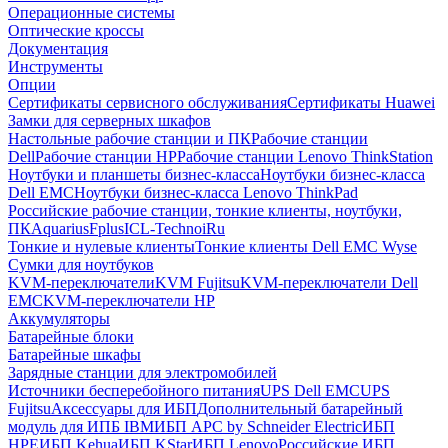
Операционные системы
Оптические кроссы
Документация
Инструменты
Опции
Сертификаты сервисного обслуживания
Сертификаты Huawei
Замки для серверных шкафов
Настольные рабочие станции и ПК
Рабочие станции
Dell
Рабочие станции HP
Рабочие станции Lenovo ThinkStation
Ноутбуки и планшеты бизнес-класса
Ноутбуки бизнес-класса
Dell EMC
Ноутбуки бизнес-класса Lenovo ThinkPad
Российские рабочие станции, тонкие клиенты, ноутбуки,
ПК
Aquarius
Fplus
ICL-Techno
iRu
Тонкие и нулевые клиенты
Тонкие клиенты Dell EMC Wyse
Сумки для ноутбуков
KVM-переключатели
KVM Fujitsu
KVM-переключатели Dell
EMC
KVM-переключатели HP
Аккумуляторы
Батарейные блоки
Батарейные шкафы
Зарядные станции для электромобилей
Источники бесперебойного питания
UPS Dell EMC
UPS
Fujitsu
Аксессуары для ИБП
Дополнительный батарейный
модуль для ИПБ IBM
ИБП APC by Schneider Electric
ИБП
HPE
ИБП Kehua
ИБП KStar
ИБП Lenovo
Российские ИБП