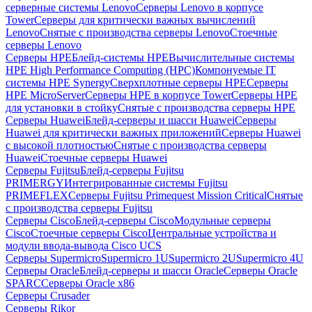
серверные системы Lenovo
Серверы Lenovo в корпусе
Tower
Серверы для критически важных вычислений
Lenovo
Снятые с производства серверы Lenovo
Стоечные
серверы Lenovo
Серверы HPE
Блейд-системы HPE
Вычислительные системы
HPE High Performance Computing (HPC)
Компонуемые IT
системы HPE Synergy
Сверхплотные серверы HPE
Серверы
HPE MicroServer
Серверы HPE в корпусе Tower
Серверы HPE
для установки в стойку
Снятые с производства серверы HPE
Серверы Huawei
Блейд-серверы и шасси Huawei
Серверы
Huawei для критически важных приложений
Серверы Huawei
с высокой плотностью
Снятые с производства серверы
Huawei
Стоечные серверы Huawei
Серверы Fujitsu
Блейд-серверы Fujitsu
PRIMERGY
Интегрированные системы Fujitsu
PRIMEFLEX
Серверы Fujitsu Primequest Mission Critical
Снятые
с производства серверы Fujitsu
Серверы Cisco
Блейд-серверы Cisco
Модульные серверы
Cisco
Стоечные серверы Cisco
Центральные устройства и
модули ввода-вывода Cisco UCS
Серверы Supermicro
Supermicro 1U
Supermicro 2U
Supermicro 4U
Серверы Oracle
Блейд-серверы и шасси Oracle
Серверы Oracle
SPARC
Серверы Oracle x86
Серверы Crusader
Серверы Rikor