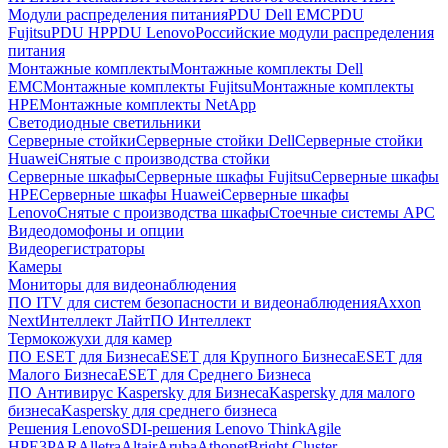
Модули распределения питания
PDU Dell EMC
PDU
Fujitsu
PDU HP
PDU Lenovo
Российские модули распределения
питания
Монтажные комплекты
Монтажные комплекты Dell
EMC
Монтажные комплекты Fujitsu
Монтажные комплекты
HPE
Монтажные комплекты NetApp
Светодиодные светильники
Серверные стойки
Серверные стойки Dell
Серверные стойки
Huawei
Снятые с производства стойки
Серверные шкафы
Серверные шкафы Fujitsu
Серверные шкафы
HPE
Серверные шкафы Huawei
Серверные шкафы
Lenovo
Снятые с производства шкафы
Стоечные системы APC
Видеодомофоны и опции
Видеорегистраторы
Камеры
Мониторы для видеонаблюдения
ПО ITV для систем безопасности и видеонаблюдения
Axxon
Next
Интеллект Лайт
ПО Интеллект
Термокожухи для камер
ПО ESET для Бизнеса
ESET для Крупного Бизнеса
ESET для
Малого Бизнеса
ESET для Среднего Бизнеса
ПО Антивирус Kaspersky для Бизнеса
Kaspersky для малого
бизнеса
Kaspersky для среднего бизнеса
Решения Lenovo
SDI-решения Lenovo ThinkAgile
HPE
3PAR
Alletra
Altair
Aruba
Athonet
Bright Cluster