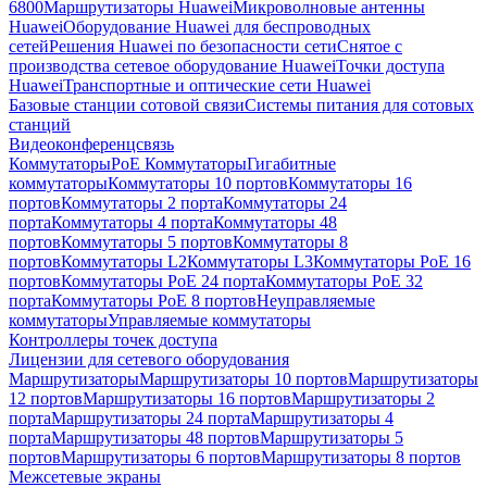
6800
Маршрутизаторы Huawei
Микроволновые антенны
Huawei
Оборудование Huawei для беспроводных
сетей
Решения Huawei по безопасности сети
Снятое с
производства сетевое оборудование Huawei
Точки доступа
Huawei
Транспортные и оптические сети Huawei
Базовые станции сотовой связи
Системы питания для сотовых
станций
Видеоконференцсвязь
Коммутаторы
PoE Коммутаторы
Гигабитные
коммутаторы
Коммутаторы 10 портов
Коммутаторы 16
портов
Коммутаторы 2 порта
Коммутаторы 24
порта
Коммутаторы 4 порта
Коммутаторы 48
портов
Коммутаторы 5 портов
Коммутаторы 8
портов
Коммутаторы L2
Коммутаторы L3
Коммутаторы PoE 16
портов
Коммутаторы PoE 24 порта
Коммутаторы PoE 32
порта
Коммутаторы PoE 8 портов
Неуправляемые
коммутаторы
Управляемые коммутаторы
Контроллеры точек доступа
Лицензии для сетевого оборудования
Маршрутизаторы
Маршрутизаторы 10 портов
Маршрутизаторы
12 портов
Маршрутизаторы 16 портов
Маршрутизаторы 2
порта
Маршрутизаторы 24 порта
Маршрутизаторы 4
порта
Маршрутизаторы 48 портов
Маршрутизаторы 5
портов
Маршрутизаторы 6 портов
Маршрутизаторы 8 портов
Межсетевые экраны