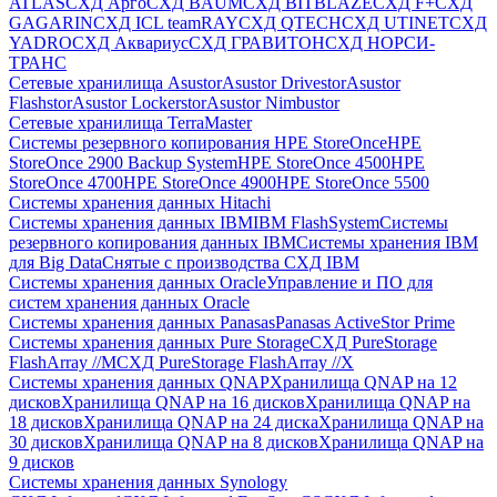
ATLAS
СХД Aрго
СХД BAUM
СХД BITBLAZE
СХД F+
СХД
GAGARIN
СХД ICL teamRAY
СХД QTECH
СХД UTINET
СХД
YADRO
СХД Аквариус
СХД ГРАВИТОН
СХД НОРСИ-
ТРАНС
Сетевые хранилища Asustor
Asustor Drivestor
Asustor
Flashstor
Asustor Lockerstor
Asustor Nimbustor
Сетевые хранилища TerraMaster
Системы резервного копирования HPE StoreOnce
HPE
StoreOnce 2900 Backup System
HPE StoreOnce 4500
HPE
StoreOnce 4700
HPE StoreOnce 4900
HPE StoreOnce 5500
Системы хранения данных Hitachi
Системы хранения данных IBM
IBM FlashSystem
Системы
резервного копирования данных IBM
Системы хранения IBM
для Big Data
Снятые с производства СХД IBM
Системы хранения данных Oracle
Управление и ПО для
систем хранения данных Oracle
Системы хранения данных Panasas
Panasas ActiveStor Prime
Системы хранения данных Pure Storage
СХД PureStorage
FlashArray //M
СХД PureStorage FlashArray //X
Системы хранения данных QNAP
Хранилища QNAP на 12
дисков
Хранилища QNAP на 16 дисков
Хранилища QNAP на
18 дисков
Хранилища QNAP на 24 диска
Хранилища QNAP на
30 дисков
Хранилища QNAP на 8 дисков
Хранилища QNAP на
9 дисков
Системы хранения данных Synology