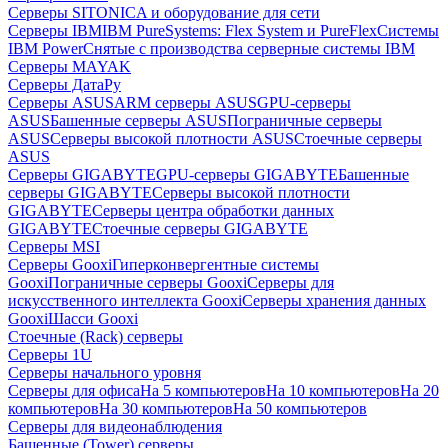
Серверы SITONICA и оборудование для сети
Серверы IBM
IBM PureSystems: Flex System и PureFlex
Системы
IBM Power
Снятые с производства серверные системы IBM
Серверы MAYAK
Серверы ДатаРу
Серверы ASUS
ARM серверы ASUS
GPU-серверы
ASUS
Башенные серверы ASUS
Пограничные серверы
ASUS
Серверы высокой плотности ASUS
Стоечные серверы
ASUS
Серверы GIGABYTE
GPU-серверы GIGABYTE
Башенные
серверы GIGABYTE
Серверы высокой плотности
GIGABYTE
Серверы центра обработки данных
GIGABYTE
Стоечные серверы GIGABYTE
Серверы MSI
Серверы Gooxi
Гиперконвергентные системы
Gooxi
Пограничные серверы Gooxi
Серверы для
искусственного интеллекта Gooxi
Серверы хранения данных
Gooxi
Шасси Gooxi
Стоечные (Rack) серверы
Серверы 1U
Серверы начального уровня
Серверы для офиса
На 5 компьютеров
На 10 компьютеров
На 20
компьютеров
На 30 компьютеров
На 50 компьютеров
Серверы для видеонаблюдения
Башенные (Tower) серверы