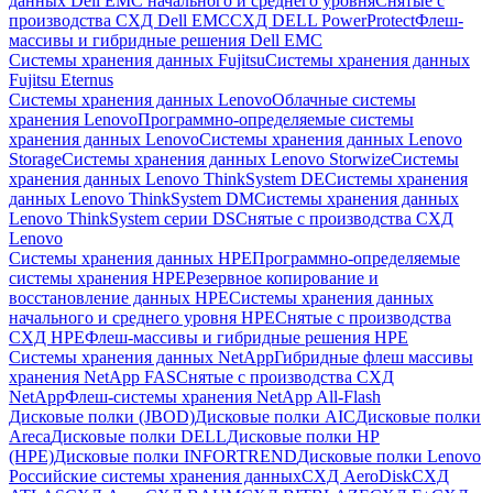
данных Dell EMC начального и среднего уровня
Снятые с
производства СХД Dell EMC
СХД DELL PowerProtect
Флеш-
массивы и гибридные решения Dell EMC
Системы хранения данных Fujitsu
Системы хранения данных
Fujitsu Eternus
Системы хранения данных Lenovo
Облачные системы
хранения Lenovo
Программно-определяемые системы
хранения данных Lenovo
Системы хранения данных Lenovo
Storage
Системы хранения данных Lenovo Storwize
Системы
хранения данных Lenovo ThinkSystem DE
Системы хранения
данных Lenovo ThinkSystem DM
Системы хранения данных
Lenovo ThinkSystem серии DS
Снятые с производства СХД
Lenovo
Системы хранения данных HPE
Программно-определяемые
системы хранения HPE
Резервное копирование и
восстановление данных HPE
Системы хранения данных
начального и среднего уровня HPE
Снятые с производства
СХД HPE
Флеш-массивы и гибридные решения HPE
Cистемы хранения данных NetApp
Гибридные флеш массивы
хранения NetApp FAS
Снятые с производства СХД
NetApp
Флеш-системы хранения NetApp All-Flash
Дисковые полки (JBOD)
Дисковые полки AIC
Дисковые полки
Areca
Дисковые полки DELL
Дисковые полки HP
(HPE)
Дисковые полки INFORTREND
Дисковые полки Lenovo
Российские системы хранения данных
СХД AeroDisk
СХД