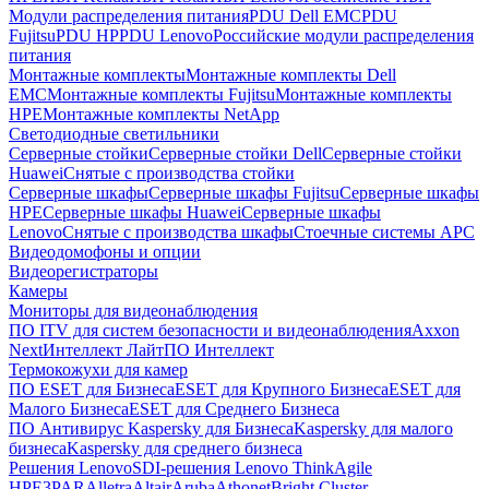
Модули распределения питания
PDU Dell EMC
PDU
Fujitsu
PDU HP
PDU Lenovo
Российские модули распределения
питания
Монтажные комплекты
Монтажные комплекты Dell
EMC
Монтажные комплекты Fujitsu
Монтажные комплекты
HPE
Монтажные комплекты NetApp
Светодиодные светильники
Серверные стойки
Серверные стойки Dell
Серверные стойки
Huawei
Снятые с производства стойки
Серверные шкафы
Серверные шкафы Fujitsu
Серверные шкафы
HPE
Серверные шкафы Huawei
Серверные шкафы
Lenovo
Снятые с производства шкафы
Стоечные системы APC
Видеодомофоны и опции
Видеорегистраторы
Камеры
Мониторы для видеонаблюдения
ПО ITV для систем безопасности и видеонаблюдения
Axxon
Next
Интеллект Лайт
ПО Интеллект
Термокожухи для камер
ПО ESET для Бизнеса
ESET для Крупного Бизнеса
ESET для
Малого Бизнеса
ESET для Среднего Бизнеса
ПО Антивирус Kaspersky для Бизнеса
Kaspersky для малого
бизнеса
Kaspersky для среднего бизнеса
Решения Lenovo
SDI-решения Lenovo ThinkAgile
HPE
3PAR
Alletra
Altair
Aruba
Athonet
Bright Cluster