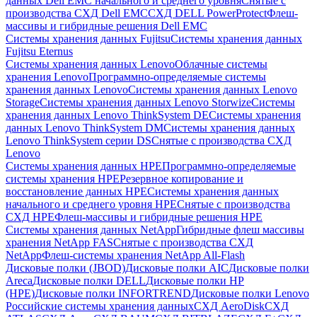
данных Dell EMC начального и среднего уровня
Снятые с
производства СХД Dell EMC
СХД DELL PowerProtect
Флеш-
массивы и гибридные решения Dell EMC
Системы хранения данных Fujitsu
Системы хранения данных
Fujitsu Eternus
Системы хранения данных Lenovo
Облачные системы
хранения Lenovo
Программно-определяемые системы
хранения данных Lenovo
Системы хранения данных Lenovo
Storage
Системы хранения данных Lenovo Storwize
Системы
хранения данных Lenovo ThinkSystem DE
Системы хранения
данных Lenovo ThinkSystem DM
Системы хранения данных
Lenovo ThinkSystem серии DS
Снятые с производства СХД
Lenovo
Системы хранения данных HPE
Программно-определяемые
системы хранения HPE
Резервное копирование и
восстановление данных HPE
Системы хранения данных
начального и среднего уровня HPE
Снятые с производства
СХД HPE
Флеш-массивы и гибридные решения HPE
Cистемы хранения данных NetApp
Гибридные флеш массивы
хранения NetApp FAS
Снятые с производства СХД
NetApp
Флеш-системы хранения NetApp All-Flash
Дисковые полки (JBOD)
Дисковые полки AIC
Дисковые полки
Areca
Дисковые полки DELL
Дисковые полки HP
(HPE)
Дисковые полки INFORTREND
Дисковые полки Lenovo
Российские системы хранения данных
СХД AeroDisk
СХД