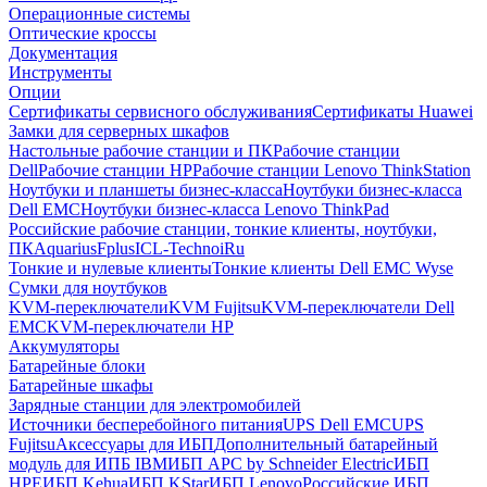
Операционные системы
Оптические кроссы
Документация
Инструменты
Опции
Сертификаты сервисного обслуживания
Сертификаты Huawei
Замки для серверных шкафов
Настольные рабочие станции и ПК
Рабочие станции
Dell
Рабочие станции HP
Рабочие станции Lenovo ThinkStation
Ноутбуки и планшеты бизнес-класса
Ноутбуки бизнес-класса
Dell EMC
Ноутбуки бизнес-класса Lenovo ThinkPad
Российские рабочие станции, тонкие клиенты, ноутбуки,
ПК
Aquarius
Fplus
ICL-Techno
iRu
Тонкие и нулевые клиенты
Тонкие клиенты Dell EMC Wyse
Сумки для ноутбуков
KVM-переключатели
KVM Fujitsu
KVM-переключатели Dell
EMC
KVM-переключатели HP
Аккумуляторы
Батарейные блоки
Батарейные шкафы
Зарядные станции для электромобилей
Источники бесперебойного питания
UPS Dell EMC
UPS
Fujitsu
Аксессуары для ИБП
Дополнительный батарейный
модуль для ИПБ IBM
ИБП APC by Schneider Electric
ИБП
HPE
ИБП Kehua
ИБП KStar
ИБП Lenovo
Российские ИБП