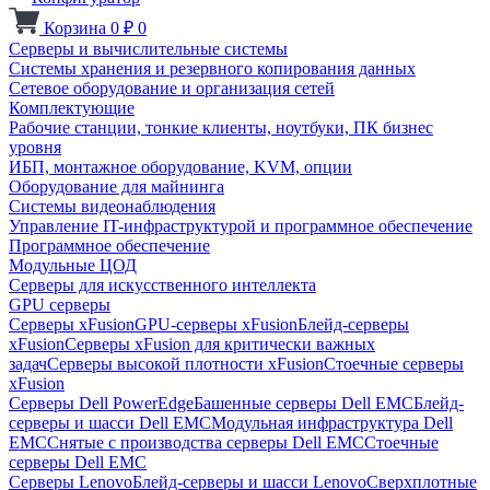
Корзина
0
₽
0
Серверы и вычислительные системы
Системы хранения и резервного копирования данных
Сетевое оборудование и организация сетей
Комплектующие
Рабочие станции, тонкие клиенты, ноутбуки, ПК бизнес
уровня
ИБП, монтажное оборудование, KVM, опции
Оборудование для майнинга
Системы видеонаблюдения
Управление IT-инфраструктурой и программное обеспечение
Программное обеспечение
Модульные ЦОД
Серверы для искусственного интеллекта
GPU серверы
Серверы xFusion
GPU-серверы xFusion
Блейд-серверы
xFusion
Серверы xFusion для критически важных
задач
Серверы высокой плотности xFusion
Стоечные серверы
xFusion
Серверы Dell PowerEdge
Башенные серверы Dell EMC
Блейд-
серверы и шасси Dell EMC
Модульная инфраструктура Dell
EMC
Снятые с производства серверы Dell EMC
Стоечные
серверы Dell EMC
Серверы Lenovo
Блейд-серверы и шасси Lenovo
Сверхплотные