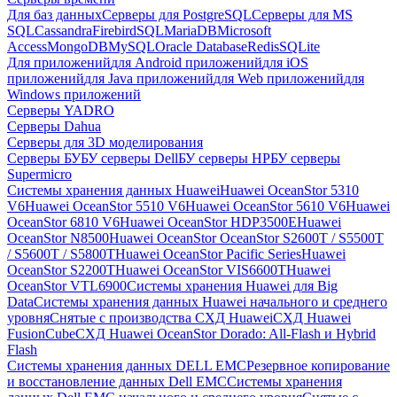
Для баз данных
Серверы для PostgreSQL
Серверы для MS
SQL
Cassandra
FirebirdSQL
MariaDB
Microsoft
Access
MongoDB
MySQL
Oracle Database
Redis
SQLite
Для приложений
для Android приложений
для iOS
приложений
для Java приложений
для Web приложений
для
Windows приложений
Серверы YADRO
Серверы Dahua
Серверы для 3D моделирования
Серверы БУ
БУ серверы Dell
БУ серверы HP
БУ серверы
Supermicro
Системы хранения данных Huawei
Huawei OceanStor 5310
V6
Huawei OceanStor 5510 V6
Huawei OceanStor 5610 V6
Huawei
OceanStor 6810 V6
Huawei OceanStor HDP3500E
Huawei
OceanStor N8500
Huawei OceanStor OceanStor S2600T / S5500T
/ S5600T / S5800T
Huawei OceanStor Pacific Series
Huawei
OceanStor S2200T
Huawei OceanStor VIS6600T
Huawei
OceanStor VTL6900
Системы хранения Huawei для Big
Data
Системы хранения данных Huawei начального и среднего
уровня
Снятые с производства СХД Huawei
СХД Huawei
FusionCube
СХД Huawei OceanStor Dorado: All-Flash и Hybrid
Flash
Системы хранения данных DELL EMC
Резервное копирование
и восстановление данных Dell EMC
Системы хранения