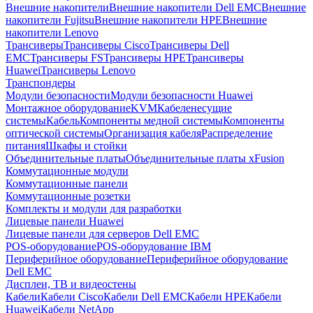
Внешние накопители
Внешние накопители Dell EMC
Внешние
накопители Fujitsu
Внешние накопители HPE
Внешние
накопители Lenovo
Трансиверы
Трансиверы Cisco
Трансиверы Dell
EMC
Трансиверы FS
Трансиверы HPE
Трансиверы
Huawei
Трансиверы Lenovo
Транспондеры
Модули безопасности
Модули безопасности Huawei
Монтажное оборудование
KVM
Кабеленесущие
системы
Кабель
Компоненты медной системы
Компоненты
оптической системы
Организация кабеля
Распределение
питания
Шкафы и стойки
Объединительные платы
Объединительные платы xFusion
Коммутационные модули
Коммутационные панели
Коммутационные розетки
Комплекты и модули для разработки
Лицевые панели Huawei
Лицевые панели для серверов Dell EMC
POS-оборудование
POS-оборудование IBM
Периферийное оборудование
Периферийное оборудование
Dell EMC
Дисплеи, ТВ и видеостены
Кабели
Кабели Cisco
Кабели Dell EMC
Кабели HPE
Кабели
Huawei
Кабели NetApp