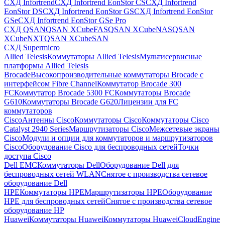
СХД Infortrend
СХД Infortrend EonStor CS
СХД Infortrend
EonStor DS
СХД Infortrend EonStor GS
СХД Infortrend EonStor
GSe
СХД Infortrend EonStor GSe Pro
СХД QSAN
QSAN XCubeFAS
QSAN XCubeNAS
QSAN
XCubeNXT
QSAN XCubeSAN
СХД Supermicro
Allied Telesis
Коммутаторы Allied Telesis
Мультисервисные
платформы Allied Telesis
Brocade
Высокопроизводительные коммутаторы Brocade с
интерфейсом Fibre Channel
Коммутатор Brocade 300
FC
Коммутатор Brocade 5300 FC
Коммутаторы Brocade
G610
Коммутаторы Brocade G620
Лицензии для FC
коммутаторов
Cisco
Антенны Cisco
Коммутаторы Cisco
Коммутаторы Cisco
Catalyst 2940 Series
Маршрутизаторы Cisco
Межсетевые экраны
Cisco
Модули и опции для коммутаторов и маршрутизаторов
Cisco
Оборудование Cisco для беспроводных сетей
Точки
доступа Cisco
Dell EMC
Коммутаторы Dell
Оборудование Dell для
беспроводных сетей WLAN
Снятое с производства сетевое
оборудование Dell
HPE
Коммутаторы HPE
Маршрутизаторы HPE
Оборудование
HPE для беспроводных сетей
Снятое с производства сетевое
оборудование HP
Huawei
Коммутаторы Huawei
Коммутаторы HuaweiCloudEngine