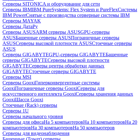
Серверы SITONICA и оборудование для сети
Серверы IBM
IBM PureSystems: Flex System и PureFlex
Системы
IBM Power
Снятые с производства серверные системы IBM
Серверы MAYAK
Серверы ДатаРу
Серверы ASUS
ARM серверы ASUS
GPU-серверы
ASUS
Башенные серверы ASUS
Пограничные серверы
ASUS
Серверы высокой плотности ASUS
Стоечные серверы
ASUS
Серверы GIGABYTE
GPU-серверы GIGABYTE
Башенные
серверы GIGABYTE
Серверы высокой плотности
GIGABYTE
Серверы центра обработки данных
GIGABYTE
Стоечные серверы GIGABYTE
Серверы MSI
Серверы Gooxi
Гиперконвергентные системы
Gooxi
Пограничные серверы Gooxi
Серверы для
искусственного интеллекта Gooxi
Серверы хранения данных
Gooxi
Шасси Gooxi
Стоечные (Rack) серверы
Серверы 1U
Серверы начального уровня
Серверы для офиса
На 5 компьютеров
На 10 компьютеров
На 20
компьютеров
На 30 компьютеров
На 50 компьютеров
Серверы для видеонаблюдения
Башенные (Tower) серверы