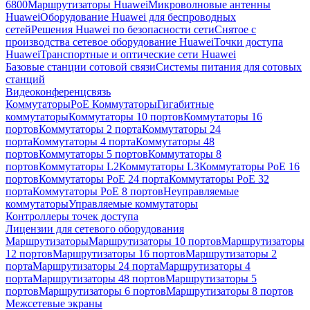
6800
Маршрутизаторы Huawei
Микроволновые антенны
Huawei
Оборудование Huawei для беспроводных
сетей
Решения Huawei по безопасности сети
Снятое с
производства сетевое оборудование Huawei
Точки доступа
Huawei
Транспортные и оптические сети Huawei
Базовые станции сотовой связи
Системы питания для сотовых
станций
Видеоконференцсвязь
Коммутаторы
PoE Коммутаторы
Гигабитные
коммутаторы
Коммутаторы 10 портов
Коммутаторы 16
портов
Коммутаторы 2 порта
Коммутаторы 24
порта
Коммутаторы 4 порта
Коммутаторы 48
портов
Коммутаторы 5 портов
Коммутаторы 8
портов
Коммутаторы L2
Коммутаторы L3
Коммутаторы PoE 16
портов
Коммутаторы PoE 24 порта
Коммутаторы PoE 32
порта
Коммутаторы PoE 8 портов
Неуправляемые
коммутаторы
Управляемые коммутаторы
Контроллеры точек доступа
Лицензии для сетевого оборудования
Маршрутизаторы
Маршрутизаторы 10 портов
Маршрутизаторы
12 портов
Маршрутизаторы 16 портов
Маршрутизаторы 2
порта
Маршрутизаторы 24 порта
Маршрутизаторы 4
порта
Маршрутизаторы 48 портов
Маршрутизаторы 5
портов
Маршрутизаторы 6 портов
Маршрутизаторы 8 портов
Межсетевые экраны