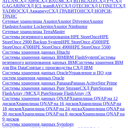
ATLAS
СХД Aрго
СХД BAUM
СХД BITBLAZE
СХД F+
СХД
GAGARIN
СХД ICL teamRAY
СХД QTECH
СХД UTINET
СХД
YADRO
СХД Аквариус
СХД ГРАВИТОН
СХД НОРСИ-
ТРАНС
Сетевые хранилища Asustor
Asustor Drivestor
Asustor
Flashstor
Asustor Lockerstor
Asustor Nimbustor
Сетевые хранилища TerraMaster
Системы резервного копирования HPE StoreOnce
HPE
StoreOnce 2900 Backup System
HPE StoreOnce 4500
HPE
StoreOnce 4700
HPE StoreOnce 4900
HPE StoreOnce 5500
Системы хранения данных Hitachi
Системы хранения данных IBM
IBM FlashSystem
Системы
резервного копирования данных IBM
Системы хранения IBM
для Big Data
Снятые с производства СХД IBM
Системы хранения данных Oracle
Управление и ПО для
систем хранения данных Oracle
Системы хранения данных Panasas
Panasas ActiveStor Prime
Системы хранения данных Pure Storage
СХД PureStorage
FlashArray //M
СХД PureStorage FlashArray //X
Системы хранения данных QNAP
Хранилища QNAP на 12
дисков
Хранилища QNAP на 16 дисков
Хранилища QNAP на
18 дисков
Хранилища QNAP на 24 диска
Хранилища QNAP на
30 дисков
Хранилища QNAP на 8 дисков
Хранилища QNAP на
9 дисков
Системы хранения данных Synology