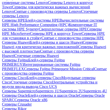
серверные системы Lenovo
Серверы Lenovo в корпусе
Tower
Серверы для критически важных вычислений
Lenovo
Снятые с производства серверы Lenovo
Стоечные
серверы Lenovo
Серверы HPE
Блейд-системы HPE
Вычислительные системы
HPE High Performance Computing (HPC)
Компонуемые IT
системы HPE Synergy
Сверхплотные серверы HPE
Серверы
HPE MicroServer
Серверы HPE в корпусе Tower
Серверы HPE
для установки в стойку
Снятые с производства серверы HPE
Серверы Huawei
Блейд-серверы и шасси Huawei
Серверы
Huawei для критически важных приложений
Серверы Huawei
с высокой плотностью
Снятые с производства серверы
Huawei
Стоечные серверы Huawei
Серверы Fujitsu
Блейд-серверы Fujitsu
PRIMERGY
Интегрированные системы Fujitsu
PRIMEFLEX
Серверы Fujitsu Primequest Mission Critical
Снятые
с производства серверы Fujitsu
Серверы Cisco
Блейд-серверы Cisco
Модульные серверы
Cisco
Стоечные серверы Cisco
Центральные устройства и
модули ввода-вывода Cisco UCS
Серверы Supermicro
Supermicro 1U
Supermicro 2U
Supermicro 4U
Серверы Oracle
Блейд-серверы и шасси Oracle
Серверы Oracle
SPARC
Серверы Oracle x86
Серверы Crusader
Серверы Rikor