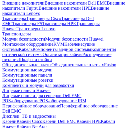
Внешние накопители
Внешние накопители Dell EMC
Внешние
накопители Fujitsu
Внешние накопители HPE
Внешние
накопители Lenovo
Трансиверы
Трансиверы Cisco
Трансиверы Dell
EMC
Трансиверы FS
Трансиверы HPE
Трансиверы
Huawei
Трансиверы Lenovo
Транспондеры
Модули безопасности
Модули безопасности Huawei
Монтажное оборудование
KVM
Кабеленесущие
системы
Кабель
Компоненты медной системы
Компоненты
оптической системы
Организация кабеля
Распределение
питания
Шкафы и стойки
Объединительные платы
Объединительные платы xFusion
Коммутационные модули
Коммутационные панели
Коммутационные розетки
Комплекты и модули для разработки
Лицевые панели Huawei
Лицевые панели для серверов Dell EMC
POS-оборудование
POS-оборудование IBM
Периферийное оборудование
Периферийное оборудование
Dell EMC
Дисплеи, ТВ и видеостены
Кабели
Кабели Cisco
Кабели Dell EMC
Кабели HPE
Кабели
Huawei
Кабели NetApp