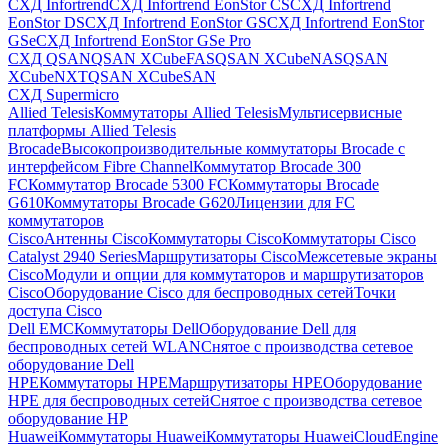
СХД Infortrend
СХД Infortrend EonStor CS
СХД Infortrend
EonStor DS
СХД Infortrend EonStor GS
СХД Infortrend EonStor
GSe
СХД Infortrend EonStor GSe Pro
СХД QSAN
QSAN XCubeFAS
QSAN XCubeNAS
QSAN
XCubeNXT
QSAN XCubeSAN
СХД Supermicro
Allied Telesis
Коммутаторы Allied Telesis
Мультисервисные
платформы Allied Telesis
Brocade
Высокопроизводительные коммутаторы Brocade с
интерфейсом Fibre Channel
Коммутатор Brocade 300
FC
Коммутатор Brocade 5300 FC
Коммутаторы Brocade
G610
Коммутаторы Brocade G620
Лицензии для FC
коммутаторов
Cisco
Антенны Cisco
Коммутаторы Cisco
Коммутаторы Cisco
Catalyst 2940 Series
Маршрутизаторы Cisco
Межсетевые экраны
Cisco
Модули и опции для коммутаторов и маршрутизаторов
Cisco
Оборудование Cisco для беспроводных сетей
Точки
доступа Cisco
Dell EMC
Коммутаторы Dell
Оборудование Dell для
беспроводных сетей WLAN
Снятое с производства сетевое
оборудование Dell
HPE
Коммутаторы HPE
Маршрутизаторы HPE
Оборудование
HPE для беспроводных сетей
Снятое с производства сетевое
оборудование HP
Huawei
Коммутаторы Huawei
Коммутаторы HuaweiCloudEngine