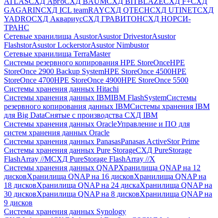
ATLAS
СХД Aрго
СХД BAUM
СХД BITBLAZE
СХД F+
СХД
GAGARIN
СХД ICL teamRAY
СХД QTECH
СХД UTINET
СХД
YADRO
СХД Аквариус
СХД ГРАВИТОН
СХД НОРСИ-
ТРАНС
Сетевые хранилища Asustor
Asustor Drivestor
Asustor
Flashstor
Asustor Lockerstor
Asustor Nimbustor
Сетевые хранилища TerraMaster
Системы резервного копирования HPE StoreOnce
HPE
StoreOnce 2900 Backup System
HPE StoreOnce 4500
HPE
StoreOnce 4700
HPE StoreOnce 4900
HPE StoreOnce 5500
Системы хранения данных Hitachi
Системы хранения данных IBM
IBM FlashSystem
Системы
резервного копирования данных IBM
Системы хранения IBM
для Big Data
Снятые с производства СХД IBM
Системы хранения данных Oracle
Управление и ПО для
систем хранения данных Oracle
Системы хранения данных Panasas
Panasas ActiveStor Prime
Системы хранения данных Pure Storage
СХД PureStorage
FlashArray //M
СХД PureStorage FlashArray //X
Системы хранения данных QNAP
Хранилища QNAP на 12
дисков
Хранилища QNAP на 16 дисков
Хранилища QNAP на
18 дисков
Хранилища QNAP на 24 диска
Хранилища QNAP на
30 дисков
Хранилища QNAP на 8 дисков
Хранилища QNAP на
9 дисков
Системы хранения данных Synology