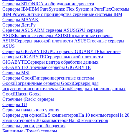
Серверы SITONICA и оборудование для сети
Серверы IBM
IBM PureSystems: Flex System и PureFlex
Системы
IBM Power
Снятые с производства серверные системы IBM
Серверы MAYAK
Серверы ДатаРу
Серверы ASUS
ARM серверы ASUS
GPU-серверы
ASUS
Башенные серверы ASUS
Пограничные серверы
ASUS
Серверы высокой плотности ASUS
Стоечные серверы
ASUS
Серверы GIGABYTE
GPU-серверы GIGABYTE
Башенные
серверы GIGABYTE
Серверы высокой плотности
GIGABYTE
Серверы центра обработки данных
GIGABYTE
Стоечные серверы GIGABYTE
Серверы MSI
Серверы Gooxi
Гиперконвергентные системы
Gooxi
Пограничные серверы Gooxi
Серверы для
искусственного интеллекта Gooxi
Серверы хранения данных
Gooxi
Шасси Gooxi
Стоечные (Rack) серверы
Серверы 1U
Серверы начального уровня
Серверы для офиса
На 5 компьютеров
На 10 компьютеров
На 20
компьютеров
На 30 компьютеров
На 50 компьютеров
Серверы для видеонаблюдения
Башенные (Tower) серверы