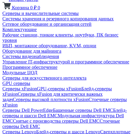
Корзина
0
₽
0
Серверы и вычислительные системы
Системы хранения и резервного копирования данных
Сетевое оборудование и организация сетей
Комплектующие
Рабочие станции, тонкие клиенты, ноутбуки, ПК бизнес
уровня
ИБП, монтажное оборудование, KVM, опции
Оборудование для майнинга
Системы видеонаблюдения
Управление IT-инфраструктурой и программное обеспечение
Программное обеспечение
Модульные ЦОД
Серверы для искусственного интеллекта
GPU серверы
Серверы xFusion
GPU-серверы xFusion
Блейд-серверы
xFusion
Серверы xFusion для критически важных
задач
Серверы высокой плотности xFusion
Стоечные серверы
xFusion
Серверы Dell PowerEdge
Башенные серверы Dell EMC
Блейд-
серверы и шасси Dell EMC
Модульная инфраструктура Dell
EMC
Снятые с производства серверы Dell EMC
Стоечные
серверы Dell EMC
Серверы Lenovo
Блейд-серверы и шасси Lenovo
Сверхплотные