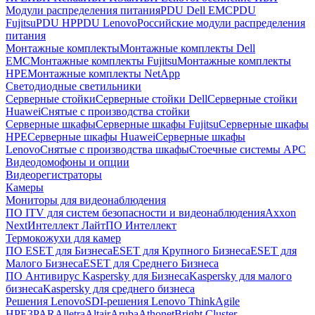
Модули распределения питания
PDU Dell EMC
PDU
Fujitsu
PDU HP
PDU Lenovo
Российские модули распределения
питания
Монтажные комплекты
Монтажные комплекты Dell
EMC
Монтажные комплекты Fujitsu
Монтажные комплекты
HPE
Монтажные комплекты NetApp
Светодиодные светильники
Серверные стойки
Серверные стойки Dell
Серверные стойки
Huawei
Снятые с производства стойки
Серверные шкафы
Серверные шкафы Fujitsu
Серверные шкафы
HPE
Серверные шкафы Huawei
Серверные шкафы
Lenovo
Снятые с производства шкафы
Стоечные системы APC
Видеодомофоны и опции
Видеорегистраторы
Камеры
Мониторы для видеонаблюдения
ПО ITV для систем безопасности и видеонаблюдения
Axxon
Next
Интеллект Лайт
ПО Интеллект
Термокожухи для камер
ПО ESET для Бизнеса
ESET для Крупного Бизнеса
ESET для
Малого Бизнеса
ESET для Среднего Бизнеса
ПО Антивирус Kaspersky для Бизнеса
Kaspersky для малого
бизнеса
Kaspersky для среднего бизнеса
Решения Lenovo
SDI-решения Lenovo ThinkAgile
HPE
3PAR
Alletra
Altair
Aruba
Athonet
Bright Cluster