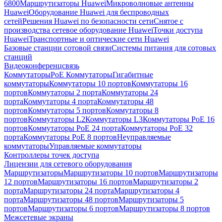
6800
Маршрутизаторы Huawei
Микроволновые антенны
Huawei
Оборудование Huawei для беспроводных
сетей
Решения Huawei по безопасности сети
Снятое с
производства сетевое оборудование Huawei
Точки доступа
Huawei
Транспортные и оптические сети Huawei
Базовые станции сотовой связи
Системы питания для сотовых
станций
Видеоконференцсвязь
Коммутаторы
PoE Коммутаторы
Гигабитные
коммутаторы
Коммутаторы 10 портов
Коммутаторы 16
портов
Коммутаторы 2 порта
Коммутаторы 24
порта
Коммутаторы 4 порта
Коммутаторы 48
портов
Коммутаторы 5 портов
Коммутаторы 8
портов
Коммутаторы L2
Коммутаторы L3
Коммутаторы PoE 16
портов
Коммутаторы PoE 24 порта
Коммутаторы PoE 32
порта
Коммутаторы PoE 8 портов
Неуправляемые
коммутаторы
Управляемые коммутаторы
Контроллеры точек доступа
Лицензии для сетевого оборудования
Маршрутизаторы
Маршрутизаторы 10 портов
Маршрутизаторы
12 портов
Маршрутизаторы 16 портов
Маршрутизаторы 2
порта
Маршрутизаторы 24 порта
Маршрутизаторы 4
порта
Маршрутизаторы 48 портов
Маршрутизаторы 5
портов
Маршрутизаторы 6 портов
Маршрутизаторы 8 портов
Межсетевые экраны