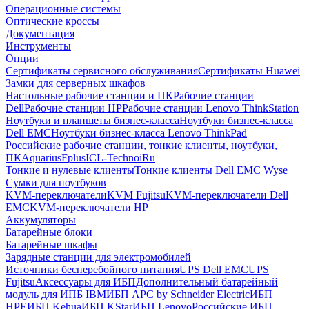
Операционные системы
Оптические кроссы
Документация
Инструменты
Опции
Сертификаты сервисного обслуживания
Сертификаты Huawei
Замки для серверных шкафов
Настольные рабочие станции и ПК
Рабочие станции
Dell
Рабочие станции HP
Рабочие станции Lenovo ThinkStation
Ноутбуки и планшеты бизнес-класса
Ноутбуки бизнес-класса
Dell EMC
Ноутбуки бизнес-класса Lenovo ThinkPad
Российские рабочие станции, тонкие клиенты, ноутбуки,
ПК
Aquarius
Fplus
ICL-Techno
iRu
Тонкие и нулевые клиенты
Тонкие клиенты Dell EMC Wyse
Сумки для ноутбуков
KVM-переключатели
KVM Fujitsu
KVM-переключатели Dell
EMC
KVM-переключатели HP
Аккумуляторы
Батарейные блоки
Батарейные шкафы
Зарядные станции для электромобилей
Источники бесперебойного питания
UPS Dell EMC
UPS
Fujitsu
Аксессуары для ИБП
Дополнительный батарейный
модуль для ИПБ IBM
ИБП APC by Schneider Electric
ИБП
HPE
ИБП Kehua
ИБП KStar
ИБП Lenovo
Российские ИБП