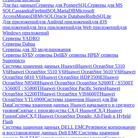
Для баз данных
Серверы для PostgreSQL
Серверы для MS
SQL
Cassandra
FirebirdSQL
MariaDB
Microsoft
Access
MongoDB
MySQL
Oracle Database
Redis
SQLite
Для приложений
для Android приложений
для iOS
приложений
для Java приложений
для Web приложений
для
Windows приложений
Серверы YADRO
Серверы Dahua
Серверы для 3D моделирования
Серверы БУ
БУ серверы Dell
БУ серверы HP
БУ серверы
Supermicro
Системы хранения данных Huawei
Huawei OceanStor 5310
V6
Huawei OceanStor 5510 V6
Huawei OceanStor 5610 V6
Huawei
OceanStor 6810 V6
Huawei OceanStor HDP3500E
Huawei
OceanStor N8500
Huawei OceanStor OceanStor S2600T / S5500T
/ S5600T / S5800T
Huawei OceanStor Pacific Series
Huawei
OceanStor S2200T
Huawei OceanStor VIS6600T
Huawei
OceanStor VTL6900
Системы хранения Huawei для Big
Data
Системы хранения данных Huawei начального и среднего
уровня
Снятые с производства СХД Huawei
СХД Huawei
FusionCube
СХД Huawei OceanStor Dorado: All-Flash и Hybrid
Flash
Системы хранения данных DELL EMC
Резервное копирование
и восстановление данных Dell EMC
Системы хранения