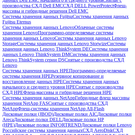
данных Dell EMC начального и среднего уровня
Снятые с
производства СХД Dell EMC
СХД DELL PowerProtect
Флеш-
массивы и гибридные решения Dell EMC
Системы хранения данных Fujitsu
Системы хранения данных
Fujitsu Eternus
Системы хранения данных Lenovo
Облачные системы
хранения Lenovo
Программно-определяемые системы
хранения данных Lenovo
Системы хранения данных Lenovo
Storage
Системы хранения данных Lenovo Storwize
Системы
хранения данных Lenovo ThinkSystem DE
Системы хранения
данных Lenovo ThinkSystem DM
Системы хранения данных
Lenovo ThinkSystem серии DS
Снятые с производства СХД
Lenovo
Системы хранения данных HPE
Программно-определяемые
системы хранения HPE
Резервное копирование и
восстановление данных HPE
Системы хранения данных
начального и среднего уровня HPE
Снятые с производства
СХД HPE
Флеш-массивы и гибридные решения HPE
Cистемы хранения данных NetApp
Гибридные флеш массивы
хранения NetApp FAS
Снятые с производства СХД
NetApp
Флеш-системы хранения NetApp All-Flash
Дисковые полки (JBOD)
Дисковые полки AIC
Дисковые полки
Areca
Дисковые полки DELL
Дисковые полки HP
(HPE)
Дисковые полки INFORTREND
Дисковые полки Lenovo
Российские системы хранения данных
СХД AeroDisk
СХД