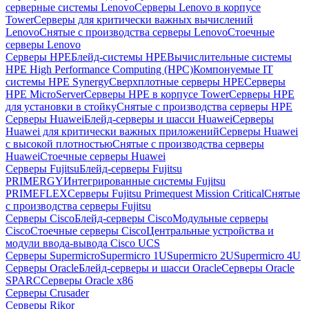
серверные системы Lenovo
Серверы Lenovo в корпусе
Tower
Серверы для критически важных вычислений
Lenovo
Снятые с производства серверы Lenovo
Стоечные
серверы Lenovo
Серверы HPE
Блейд-системы HPE
Вычислительные системы
HPE High Performance Computing (HPC)
Компонуемые IT
системы HPE Synergy
Сверхплотные серверы HPE
Серверы
HPE MicroServer
Серверы HPE в корпусе Tower
Серверы HPE
для установки в стойку
Снятые с производства серверы HPE
Серверы Huawei
Блейд-серверы и шасси Huawei
Серверы
Huawei для критически важных приложений
Серверы Huawei
с высокой плотностью
Снятые с производства серверы
Huawei
Стоечные серверы Huawei
Серверы Fujitsu
Блейд-серверы Fujitsu
PRIMERGY
Интегрированные системы Fujitsu
PRIMEFLEX
Серверы Fujitsu Primequest Mission Critical
Снятые
с производства серверы Fujitsu
Серверы Cisco
Блейд-серверы Cisco
Модульные серверы
Cisco
Стоечные серверы Cisco
Центральные устройства и
модули ввода-вывода Cisco UCS
Серверы Supermicro
Supermicro 1U
Supermicro 2U
Supermicro 4U
Серверы Oracle
Блейд-серверы и шасси Oracle
Серверы Oracle
SPARC
Серверы Oracle x86
Серверы Crusader
Серверы Rikor