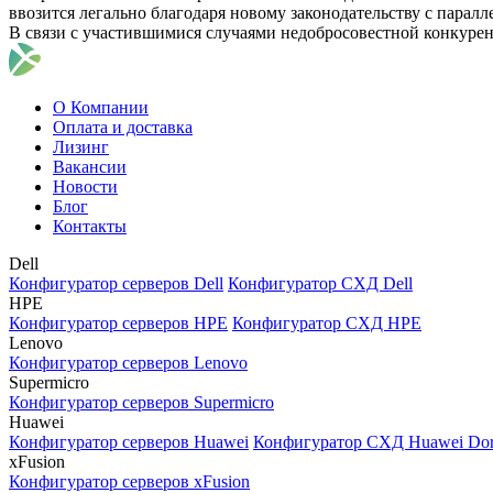
ввозится легально благодаря новому законодательству с парал
В связи с участившимися случаями недобросовестной конкуре
О Компании
Оплата и доставка
Лизинг
Вакансии
Новости
Блог
Контакты
Dell
Конфигуратор серверов Dell
Конфигуратор СХД Dell
HPE
Конфигуратор серверов HPE
Конфигуратор СХД HPE
Lenovo
Конфигуратор серверов Lenovo
Supermicro
Конфигуратор серверов Supermicro
Huawei
Конфигуратор серверов Huawei
Конфигуратор СХД Huawei Do
xFusion
Конфигуратор серверов xFusion