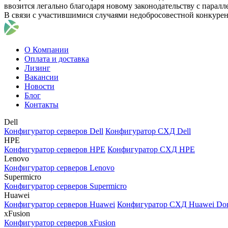
ввозится легально благодаря новому законодательству с парал
В связи с участившимися случаями недобросовестной конкуре
О Компании
Оплата и доставка
Лизинг
Вакансии
Новости
Блог
Контакты
Dell
Конфигуратор серверов Dell
Конфигуратор СХД Dell
HPE
Конфигуратор серверов HPE
Конфигуратор СХД HPE
Lenovo
Конфигуратор серверов Lenovo
Supermicro
Конфигуратор серверов Supermicro
Huawei
Конфигуратор серверов Huawei
Конфигуратор СХД Huawei Do
xFusion
Конфигуратор серверов xFusion