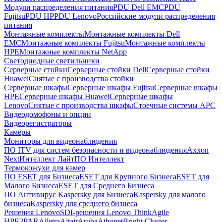
Модули распределения питания
PDU Dell EMC
PDU
Fujitsu
PDU HP
PDU Lenovo
Российские модули распределения
питания
Монтажные комплекты
Монтажные комплекты Dell
EMC
Монтажные комплекты Fujitsu
Монтажные комплекты
HPE
Монтажные комплекты NetApp
Светодиодные светильники
Серверные стойки
Серверные стойки Dell
Серверные стойки
Huawei
Снятые с производства стойки
Серверные шкафы
Серверные шкафы Fujitsu
Серверные шкафы
HPE
Серверные шкафы Huawei
Серверные шкафы
Lenovo
Снятые с производства шкафы
Стоечные системы APC
Видеодомофоны и опции
Видеорегистраторы
Камеры
Мониторы для видеонаблюдения
ПО ITV для систем безопасности и видеонаблюдения
Axxon
Next
Интеллект Лайт
ПО Интеллект
Термокожухи для камер
ПО ESET для Бизнеса
ESET для Крупного Бизнеса
ESET для
Малого Бизнеса
ESET для Среднего Бизнеса
ПО Антивирус Kaspersky для Бизнеса
Kaspersky для малого
бизнеса
Kaspersky для среднего бизнеса
Решения Lenovo
SDI-решения Lenovo ThinkAgile
HPE
3PAR
Alletra
Altair
Aruba
Athonet
Bright Cluster