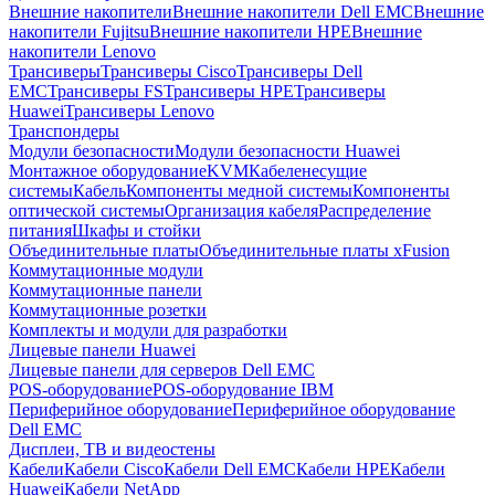
Внешние накопители
Внешние накопители Dell EMC
Внешние
накопители Fujitsu
Внешние накопители HPE
Внешние
накопители Lenovo
Трансиверы
Трансиверы Cisco
Трансиверы Dell
EMC
Трансиверы FS
Трансиверы HPE
Трансиверы
Huawei
Трансиверы Lenovo
Транспондеры
Модули безопасности
Модули безопасности Huawei
Монтажное оборудование
KVM
Кабеленесущие
системы
Кабель
Компоненты медной системы
Компоненты
оптической системы
Организация кабеля
Распределение
питания
Шкафы и стойки
Объединительные платы
Объединительные платы xFusion
Коммутационные модули
Коммутационные панели
Коммутационные розетки
Комплекты и модули для разработки
Лицевые панели Huawei
Лицевые панели для серверов Dell EMC
POS-оборудование
POS-оборудование IBM
Периферийное оборудование
Периферийное оборудование
Dell EMC
Дисплеи, ТВ и видеостены
Кабели
Кабели Cisco
Кабели Dell EMC
Кабели HPE
Кабели
Huawei
Кабели NetApp