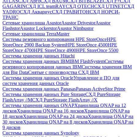
ATLAS
СХД Aрго
СХД BAUM
СХД BITBLAZE
СХД F+
СХД
GAGARIN
СХД ICL teamRAY
СХД QTECH
СХД UTINET
СХД
YADRO
СХД Аквариус
СХД ГРАВИТОН
СХД НОРСИ-
ТРАНС
Сетевые хранилища Asustor
Asustor Drivestor
Asustor
Flashstor
Asustor Lockerstor
Asustor Nimbustor
Сетевые хранилища TerraMaster
Системы резервного копирования HPE StoreOnce
HPE
StoreOnce 2900 Backup System
HPE StoreOnce 4500
HPE
StoreOnce 4700
HPE StoreOnce 4900
HPE StoreOnce 5500
Системы хранения данных Hitachi
Системы хранения данных IBM
IBM FlashSystem
Системы
резервного копирования данных IBM
Системы хранения IBM
для Big Data
Снятые с производства СХД IBM
Системы хранения данных Oracle
Управление и ПО для
систем хранения данных Oracle
Системы хранения данных Panasas
Panasas ActiveStor Prime
Системы хранения данных Pure Storage
СХД PureStorage
FlashArray //M
СХД PureStorage FlashArray //X
Системы хранения данных QNAP
Хранилища QNAP на 12
дисков
Хранилища QNAP на 16 дисков
Хранилища QNAP на
18 дисков
Хранилища QNAP на 24 диска
Хранилища QNAP на
30 дисков
Хранилища QNAP на 8 дисков
Хранилища QNAP на
9 дисков
Системы хранения данных Synology