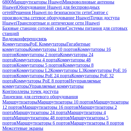
6800
Маршрутизаторы Huawei
Микроволновые антенны
Huawei
Оборудование Huawei для беспроводных
сетей
Решения Huawei по безопасности сети
Снятое с
производства сетевое оборудование Huawei
Точки доступа
Huawei
Транспортные и оптические сети Huawei
Базовые станции сотовой связи
Системы питания для сотовых
станций
Видеоконференцсвязь
Коммутаторы
PoE Коммутаторы
Гигабитные
коммутаторы
Коммутаторы 10 портов
Коммутаторы 16
портов
Коммутаторы 2 порта
Коммутаторы 24
порта
Коммутаторы 4 порта
Коммутаторы 48
портов
Коммутаторы 5 портов
Коммутаторы 8
портов
Коммутаторы L2
Коммутаторы L3
Коммутаторы PoE 16
портов
Коммутаторы PoE 24 порта
Коммутаторы PoE 32
порта
Коммутаторы PoE 8 портов
Неуправляемые
коммутаторы
Управляемые коммутаторы
Контроллеры точек доступа
Лицензии для сетевого оборудования
Маршрутизаторы
Маршрутизаторы 10 портов
Маршрутизаторы
12 портов
Маршрутизаторы 16 портов
Маршрутизаторы 2
порта
Маршрутизаторы 24 порта
Маршрутизаторы 4
порта
Маршрутизаторы 48 портов
Маршрутизаторы 5
портов
Маршрутизаторы 6 портов
Маршрутизаторы 8 портов
Межсетевые экраны