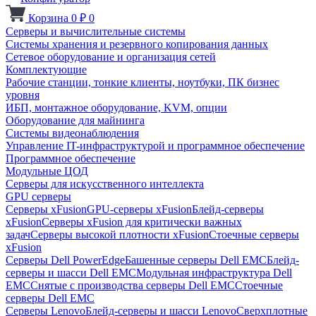
Корзина
0
₽
0
Серверы и вычислительные системы
Системы хранения и резервного копирования данных
Сетевое оборудование и организация сетей
Комплектующие
Рабочие станции, тонкие клиенты, ноутбуки, ПК бизнес
уровня
ИБП, монтажное оборудование, KVM, опции
Оборудование для майнинга
Системы видеонаблюдения
Управление IT-инфраструктурой и программное обеспечение
Программное обеспечение
Модульные ЦОД
Серверы для искусственного интеллекта
GPU серверы
Серверы xFusion
GPU-серверы xFusion
Блейд-серверы
xFusion
Серверы xFusion для критически важных
задач
Серверы высокой плотности xFusion
Стоечные серверы
xFusion
Серверы Dell PowerEdge
Башенные серверы Dell EMC
Блейд-
серверы и шасси Dell EMC
Модульная инфраструктура Dell
EMC
Снятые с производства серверы Dell EMC
Стоечные
серверы Dell EMC
Серверы Lenovo
Блейд-серверы и шасси Lenovo
Сверхплотные