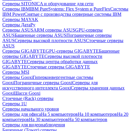
Серверы SITONICA и оборудование для сети
Серверы IBM
IBM PureSystems: Flex System и PureFlex
Системы
IBM Power
Снятые с производства серверные системы IBM
Серверы MAYAK
Серверы ДатаРу
Серверы ASUS
ARM серверы ASUS
GPU-серверы
ASUS
Башенные серверы ASUS
Пограничные серверы
ASUS
Серверы высокой плотности ASUS
Стоечные серверы
ASUS
Серверы GIGABYTE
GPU-серверы GIGABYTE
Башенные
серверы GIGABYTE
Серверы высокой плотности
GIGABYTE
Серверы центра обработки данных
GIGABYTE
Стоечные серверы GIGABYTE
Серверы MSI
Серверы Gooxi
Гиперконвергентные системы
Gooxi
Пограничные серверы Gooxi
Серверы для
искусственного интеллекта Gooxi
Серверы хранения данных
Gooxi
Шасси Gooxi
Стоечные (Rack) серверы
Серверы 1U
Серверы начального уровня
Серверы для офиса
На 5 компьютеров
На 10 компьютеров
На 20
компьютеров
На 30 компьютеров
На 50 компьютеров
Серверы для видеонаблюдения
Башенные (Tower) серверы