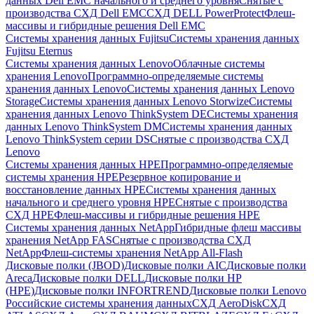
данных Dell EMC начального и среднего уровня
Снятые с
производства СХД Dell EMC
СХД DELL PowerProtect
Флеш-
массивы и гибридные решения Dell EMC
Системы хранения данных Fujitsu
Системы хранения данных
Fujitsu Eternus
Системы хранения данных Lenovo
Облачные системы
хранения Lenovo
Программно-определяемые системы
хранения данных Lenovo
Системы хранения данных Lenovo
Storage
Системы хранения данных Lenovo Storwize
Системы
хранения данных Lenovo ThinkSystem DE
Системы хранения
данных Lenovo ThinkSystem DM
Системы хранения данных
Lenovo ThinkSystem серии DS
Снятые с производства СХД
Lenovo
Системы хранения данных HPE
Программно-определяемые
системы хранения HPE
Резервное копирование и
восстановление данных HPE
Системы хранения данных
начального и среднего уровня HPE
Снятые с производства
СХД HPE
Флеш-массивы и гибридные решения HPE
Cистемы хранения данных NetApp
Гибридные флеш массивы
хранения NetApp FAS
Снятые с производства СХД
NetApp
Флеш-системы хранения NetApp All-Flash
Дисковые полки (JBOD)
Дисковые полки AIC
Дисковые полки
Areca
Дисковые полки DELL
Дисковые полки HP
(HPE)
Дисковые полки INFORTREND
Дисковые полки Lenovo
Российские системы хранения данных
СХД AeroDisk
СХД