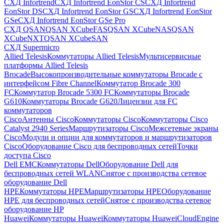
СХД Infortrend
СХД Infortrend EonStor CS
СХД Infortrend
EonStor DS
СХД Infortrend EonStor GS
СХД Infortrend EonStor
GSe
СХД Infortrend EonStor GSe Pro
СХД QSAN
QSAN XCubeFAS
QSAN XCubeNAS
QSAN
XCubeNXT
QSAN XCubeSAN
СХД Supermicro
Allied Telesis
Коммутаторы Allied Telesis
Мультисервисные
платформы Allied Telesis
Brocade
Высокопроизводительные коммутаторы Brocade с
интерфейсом Fibre Channel
Коммутатор Brocade 300
FC
Коммутатор Brocade 5300 FC
Коммутаторы Brocade
G610
Коммутаторы Brocade G620
Лицензии для FC
коммутаторов
Cisco
Антенны Cisco
Коммутаторы Cisco
Коммутаторы Cisco
Catalyst 2940 Series
Маршрутизаторы Cisco
Межсетевые экраны
Cisco
Модули и опции для коммутаторов и маршрутизаторов
Cisco
Оборудование Cisco для беспроводных сетей
Точки
доступа Cisco
Dell EMC
Коммутаторы Dell
Оборудование Dell для
беспроводных сетей WLAN
Снятое с производства сетевое
оборудование Dell
HPE
Коммутаторы HPE
Маршрутизаторы HPE
Оборудование
HPE для беспроводных сетей
Снятое с производства сетевое
оборудование HP
Huawei
Коммутаторы Huawei
Коммутаторы HuaweiCloudEngine