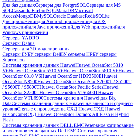
Для баз данных
Серверы для PostgreSQL
Серверы для MS
SQL
Cassandra
FirebirdSQL
MariaDB
Microsoft
Access
MongoDB
MySQL
Oracle Database
Redis
SQLite
Для приложений
для Android приложений
для iOS
приложений
для Java приложений
для Web приложений
для
Windows приложений
Серверы YADRO
Серверы Dahua
Серверы для 3D моделирования
Серверы БУ
БУ серверы Dell
БУ серверы HP
БУ серверы
Supermicro
Системы хранения данных Huawei
Huawei OceanStor 5310
V6
Huawei OceanStor 5510 V6
Huawei OceanStor 5610 V6
Huawei
OceanStor 6810 V6
Huawei OceanStor HDP3500E
Huawei
OceanStor N8500
Huawei OceanStor OceanStor S2600T / S5500T
/ S5600T / S5800T
Huawei OceanStor Pacific Series
Huawei
OceanStor S2200T
Huawei OceanStor VIS6600T
Huawei
OceanStor VTL6900
Системы хранения Huawei для Big
Data
Системы хранения данных Huawei начального и среднего
уровня
Снятые с производства СХД Huawei
СХД Huawei
FusionCube
СХД Huawei OceanStor Dorado: All-Flash и Hybrid
Flash
Системы хранения данных DELL EMC
Резервное копирование
и восстановление данных Dell EMC
Системы хранения