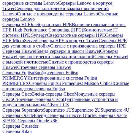
серверные системы Lenovo
Серверы Lenovo в корпусе
Tower
Серверы для критически важных вычислений
Lenovo
Снятые с производства серверы Lenovo
Стоечные
серверы Lenovo
Серверы HPE
Блейд-системы HPE
Вычислительные системы
HPE High Performance Computing (HPC)
Компонуемые IT
системы HPE Synergy
Сверхплотные серверы HPE
Серверы
HPE MicroServer
Серверы HPE в корпусе Tower
Серверы HPE
для установки в стойку
Снятые с производства серверы HPE
Серверы Huawei
Блейд-серверы и шасси Huawei
Серверы
Huawei для критически важных приложений
Серверы Huawei
с высокой плотностью
Снятые с производства серверы
Huawei
Стоечные серверы Huawei
Серверы Fujitsu
Блейд-серверы Fujitsu
PRIMERGY
Интегрированные системы Fujitsu
PRIMEFLEX
Серверы Fujitsu Primequest Mission Critical
Снятые
с производства серверы Fujitsu
Серверы Cisco
Блейд-серверы Cisco
Модульные серверы
Cisco
Стоечные серверы Cisco
Центральные устройства и
модули ввода-вывода Cisco UCS
Серверы Supermicro
Supermicro 1U
Supermicro 2U
Supermicro 4U
Серверы Oracle
Блейд-серверы и шасси Oracle
Серверы Oracle
SPARC
Серверы Oracle x86
Серверы Crusader
Серверы Rikor