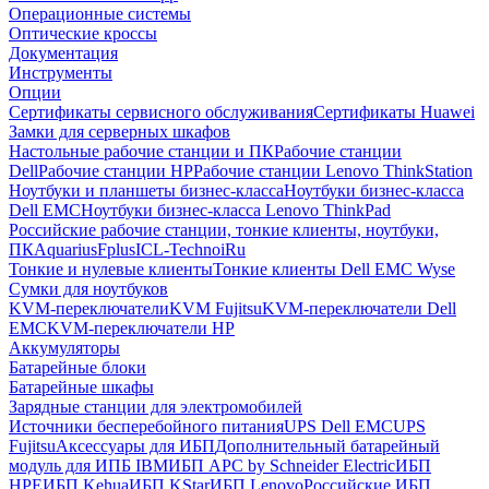
Операционные системы
Оптические кроссы
Документация
Инструменты
Опции
Сертификаты сервисного обслуживания
Сертификаты Huawei
Замки для серверных шкафов
Настольные рабочие станции и ПК
Рабочие станции
Dell
Рабочие станции HP
Рабочие станции Lenovo ThinkStation
Ноутбуки и планшеты бизнес-класса
Ноутбуки бизнес-класса
Dell EMC
Ноутбуки бизнес-класса Lenovo ThinkPad
Российские рабочие станции, тонкие клиенты, ноутбуки,
ПК
Aquarius
Fplus
ICL-Techno
iRu
Тонкие и нулевые клиенты
Тонкие клиенты Dell EMC Wyse
Сумки для ноутбуков
KVM-переключатели
KVM Fujitsu
KVM-переключатели Dell
EMC
KVM-переключатели HP
Аккумуляторы
Батарейные блоки
Батарейные шкафы
Зарядные станции для электромобилей
Источники бесперебойного питания
UPS Dell EMC
UPS
Fujitsu
Аксессуары для ИБП
Дополнительный батарейный
модуль для ИПБ IBM
ИБП APC by Schneider Electric
ИБП
HPE
ИБП Kehua
ИБП KStar
ИБП Lenovo
Российские ИБП