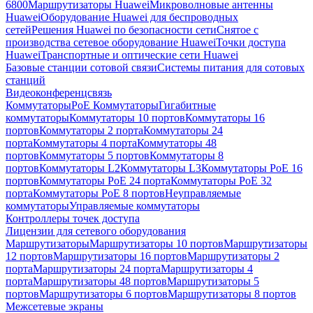
6800
Маршрутизаторы Huawei
Микроволновые антенны
Huawei
Оборудование Huawei для беспроводных
сетей
Решения Huawei по безопасности сети
Снятое с
производства сетевое оборудование Huawei
Точки доступа
Huawei
Транспортные и оптические сети Huawei
Базовые станции сотовой связи
Системы питания для сотовых
станций
Видеоконференцсвязь
Коммутаторы
PoE Коммутаторы
Гигабитные
коммутаторы
Коммутаторы 10 портов
Коммутаторы 16
портов
Коммутаторы 2 порта
Коммутаторы 24
порта
Коммутаторы 4 порта
Коммутаторы 48
портов
Коммутаторы 5 портов
Коммутаторы 8
портов
Коммутаторы L2
Коммутаторы L3
Коммутаторы PoE 16
портов
Коммутаторы PoE 24 порта
Коммутаторы PoE 32
порта
Коммутаторы PoE 8 портов
Неуправляемые
коммутаторы
Управляемые коммутаторы
Контроллеры точек доступа
Лицензии для сетевого оборудования
Маршрутизаторы
Маршрутизаторы 10 портов
Маршрутизаторы
12 портов
Маршрутизаторы 16 портов
Маршрутизаторы 2
порта
Маршрутизаторы 24 порта
Маршрутизаторы 4
порта
Маршрутизаторы 48 портов
Маршрутизаторы 5
портов
Маршрутизаторы 6 портов
Маршрутизаторы 8 портов
Межсетевые экраны