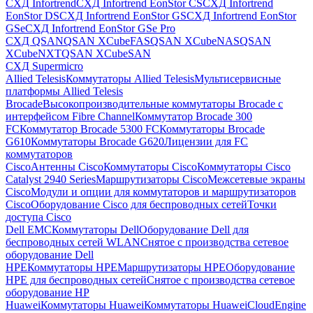
СХД Infortrend
СХД Infortrend EonStor CS
СХД Infortrend
EonStor DS
СХД Infortrend EonStor GS
СХД Infortrend EonStor
GSe
СХД Infortrend EonStor GSe Pro
СХД QSAN
QSAN XCubeFAS
QSAN XCubeNAS
QSAN
XCubeNXT
QSAN XCubeSAN
СХД Supermicro
Allied Telesis
Коммутаторы Allied Telesis
Мультисервисные
платформы Allied Telesis
Brocade
Высокопроизводительные коммутаторы Brocade с
интерфейсом Fibre Channel
Коммутатор Brocade 300
FC
Коммутатор Brocade 5300 FC
Коммутаторы Brocade
G610
Коммутаторы Brocade G620
Лицензии для FC
коммутаторов
Cisco
Антенны Cisco
Коммутаторы Cisco
Коммутаторы Cisco
Catalyst 2940 Series
Маршрутизаторы Cisco
Межсетевые экраны
Cisco
Модули и опции для коммутаторов и маршрутизаторов
Cisco
Оборудование Cisco для беспроводных сетей
Точки
доступа Cisco
Dell EMC
Коммутаторы Dell
Оборудование Dell для
беспроводных сетей WLAN
Снятое с производства сетевое
оборудование Dell
HPE
Коммутаторы HPE
Маршрутизаторы HPE
Оборудование
HPE для беспроводных сетей
Снятое с производства сетевое
оборудование HP
Huawei
Коммутаторы Huawei
Коммутаторы HuaweiCloudEngine