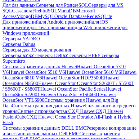
Для баз данных
Серверы для PostgreSQL
Серверы для MS
SQL
Cassandra
FirebirdSQL
MariaDB
Microsoft
Access
MongoDB
MySQL
Oracle Database
Redis
SQLite
Для приложений
для Android приложений
для iOS
приложений
для Java приложений
для Web приложений
для
Windows приложений
Серверы YADRO
Серверы Dahua
Серверы для 3D моделирования
Серверы БУ
БУ серверы Dell
БУ серверы HP
БУ серверы
Supermicro
Системы хранения данных Huawei
Huawei OceanStor 5310
V6
Huawei OceanStor 5510 V6
Huawei OceanStor 5610 V6
Huawei
OceanStor 6810 V6
Huawei OceanStor HDP3500E
Huawei
OceanStor N8500
Huawei OceanStor OceanStor S2600T / S5500T
/ S5600T / S5800T
Huawei OceanStor Pacific Series
Huawei
OceanStor S2200T
Huawei OceanStor VIS6600T
Huawei
OceanStor VTL6900
Системы хранения Huawei для Big
Data
Системы хранения данных Huawei начального и среднего
уровня
Снятые с производства СХД Huawei
СХД Huawei
FusionCube
СХД Huawei OceanStor Dorado: All-Flash и Hybrid
Flash
Системы хранения данных DELL EMC
Резервное копирование
и восстановление данных Dell EMC
Системы хранения