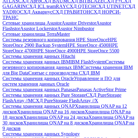
ATLAS
СХД Aрго
СХД BAUM
СХД BITBLAZE
СХД F+
СХД
GAGARIN
СХД ICL teamRAY
СХД QTECH
СХД UTINET
СХД
YADRO
СХД Аквариус
СХД ГРАВИТОН
СХД НОРСИ-
ТРАНС
Сетевые хранилища Asustor
Asustor Drivestor
Asustor
Flashstor
Asustor Lockerstor
Asustor Nimbustor
Сетевые хранилища TerraMaster
Системы резервного копирования HPE StoreOnce
HPE
StoreOnce 2900 Backup System
HPE StoreOnce 4500
HPE
StoreOnce 4700
HPE StoreOnce 4900
HPE StoreOnce 5500
Системы хранения данных Hitachi
Системы хранения данных IBM
IBM FlashSystem
Системы
резервного копирования данных IBM
Системы хранения IBM
для Big Data
Снятые с производства СХД IBM
Системы хранения данных Oracle
Управление и ПО для
систем хранения данных Oracle
Системы хранения данных Panasas
Panasas ActiveStor Prime
Системы хранения данных Pure Storage
СХД PureStorage
FlashArray //M
СХД PureStorage FlashArray //X
Системы хранения данных QNAP
Хранилища QNAP на 12
дисков
Хранилища QNAP на 16 дисков
Хранилища QNAP на
18 дисков
Хранилища QNAP на 24 диска
Хранилища QNAP на
30 дисков
Хранилища QNAP на 8 дисков
Хранилища QNAP на
9 дисков
Системы хранения данных Synology