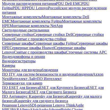
Модули распределения питания
PDU Dell EMC
PDU
Fujitsu
PDU HP
PDU Lenovo
Российские модули распределения
питания
Монтажные комплекты
Монтажные комплекты Dell
EMC
Монтажные комплекты Fujitsu
Монтажные комплекты
HPE
Монтажные комплекты NetApp
Светодиодные светильники
Серверные стойки
Серверные стойки Dell
Серверные стойки
Huawei
Снятые с производства стойки
Серверные шкафы
Серверные шкафы Fujitsu
Серверные шкафы
HPE
Серверные шкафы Huawei
Серверные шкафы
Lenovo
Снятые с производства шкафы
Стоечные системы APC
Видеодомофоны и опции
Видеорегистраторы
Камеры
Мониторы для видеонаблюдения
ПО ITV для систем безопасности и видеонаблюдения
Axxon
Next
Интеллект Лайт
ПО Интеллект
Термокожухи для камер
ПО ESET для Бизнеса
ESET для Крупного Бизнеса
ESET для
Малого Бизнеса
ESET для Среднего Бизнеса
ПО Антивирус Kaspersky для Бизнеса
Kaspersky для малого
бизнеса
Kaspersky для среднего бизнеса
Решения Lenovo
SDI-решения Lenovo ThinkAgile
HPE
3PAR
Alletra
Altair
Aruba
Athonet
Bright Cluster