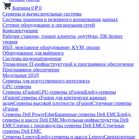
Корзина
0
₽
0
Серверы и вычислительные системы
Системы хранения и резервного копирования данных
Сетевое оборудование и организация сетей
Комплектующие
Рабочие станции, тонкие клиенты, ноутбуки, ПК бизнес
уровня
ИБП, монтажное оборудование, KVM, опции
Оборудование для майнинга
Системы видеонаблюдения
Управление IT-инфраструктурой и программное обеспечение
Программное обеспечение
Модульные ЦОД
Серверы для искусственного интеллекта
GPU серверы
Серверы xFusion
GPU-серверы xFusion
Блейд-серверы
xFusion
Серверы xFusion для критически важных
задач
Серверы высокой плотности xFusion
Стоечные серверы
xFusion
Серверы Dell PowerEdge
Башенные серверы Dell EMC
Блейд-
серверы и шасси Dell EMC
Модульная инфраструктура Dell
EMC
Снятые с производства серверы Dell EMC
Стоечные
серверы Dell EMC
Серверы Lenovo
Блейд-серверы и шасси Lenovo
Сверхплотные