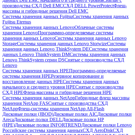
данных Dell EMC начального и среднего уровня
Снятые с
производства СХД Dell EMC
СХД DELL PowerProtect
Флеш-
массивы и гибридные решения Dell EMC
Системы хранения данных Fujitsu
Системы хранения данных
Fujitsu Eternus
Системы хранения данных Lenovo
Облачные системы
хранения Lenovo
Программно-определяемые системы
хранения данных Lenovo
Системы хранения данных Lenovo
Storage
Системы хранения данных Lenovo Storwize
Системы
хранения данных Lenovo ThinkSystem DE
Системы хранения
данных Lenovo ThinkSystem DM
Системы хранения данных
Lenovo ThinkSystem серии DS
Снятые с производства СХД
Lenovo
Системы хранения данных HPE
Программно-определяемые
системы хранения HPE
Резервное копирование и
восстановление данных HPE
Системы хранения данных
начального и среднего уровня HPE
Снятые с производства
СХД HPE
Флеш-массивы и гибридные решения HPE
Cистемы хранения данных NetApp
Гибридные флеш массивы
хранения NetApp FAS
Снятые с производства СХД
NetApp
Флеш-системы хранения NetApp All-Flash
Дисковые полки (JBOD)
Дисковые полки AIC
Дисковые полки
Areca
Дисковые полки DELL
Дисковые полки HP
(HPE)
Дисковые полки INFORTREND
Дисковые полки Lenovo
Российские системы хранения данных
СХД AeroDisk
СХД