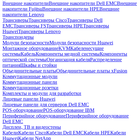
Внешние накопители
Внешние накопители Dell EMC
Внешние
накопители Fujitsu
Внешние накопители HPE
Внешние
накопители Lenovo
Трансиверы
Трансиверы Cisco
Трансиверы Dell
EMC
Трансиверы FS
Трансиверы HPE
Трансиверы
Huawei
Трансиверы Lenovo
Транспондеры
Модули безопасности
Модули безопасности Huawei
Монтажное оборудование
KVM
Кабеленесущие
системы
Кабель
Компоненты медной системы
Компоненты
оптической системы
Организация кабеля
Распределение
питания
Шкафы и стойки
Объединительные платы
Объединительные платы xFusion
Коммутационные модули
Коммутационные панели
Коммутационные розетки
Комплекты и модули для разработки
Лицевые панели Huawei
Лицевые панели для серверов Dell EMC
POS-оборудование
POS-оборудование IBM
Периферийное оборудование
Периферийное оборудование
Dell EMC
Дисплеи, ТВ и видеостены
Кабели
Кабели Cisco
Кабели Dell EMC
Кабели HPE
Кабели
Huawei
Кабели NetApp