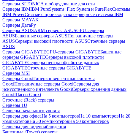
Серверы SITONICA и оборудование для сети
Серверы IBM
IBM PureSystems: Flex System и PureFlex
Системы
IBM Power
Снятые с производства серверные системы IBM
Серверы MAYAK
Серверы ДатаРу
Серверы ASUS
ARM серверы ASUS
GPU-серверы
ASUS
Башенные серверы ASUS
Пограничные серверы
ASUS
Серверы высокой плотности ASUS
Стоечные серверы
ASUS
Серверы GIGABYTE
GPU-серверы GIGABYTE
Башенные
серверы GIGABYTE
Серверы высокой плотности
GIGABYTE
Серверы центра обработки данных
GIGABYTE
Стоечные серверы GIGABYTE
Серверы MSI
Серверы Gooxi
Гиперконвергентные системы
Gooxi
Пограничные серверы Gooxi
Серверы для
искусственного интеллекта Gooxi
Серверы хранения данных
Gooxi
Шасси Gooxi
Стоечные (Rack) серверы
Серверы 1U
Серверы начального уровня
Серверы для офиса
На 5 компьютеров
На 10 компьютеров
На 20
компьютеров
На 30 компьютеров
На 50 компьютеров
Серверы для видеонаблюдения
Башенные (Tower) серверы