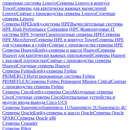
серверные системы Lenovo
Серверы Lenovo в корпусе
Tower
Серверы для критически важных вычислений
Lenovo
Снятые с производства серверы Lenovo
Стоечные
серверы Lenovo
Серверы HPE
Блейд-системы HPE
Вычислительные системы
HPE High Performance Computing (HPC)
Компонуемые IT
системы HPE Synergy
Сверхплотные серверы HPE
Серверы
HPE MicroServer
Серверы HPE в корпусе Tower
Серверы HPE
для установки в стойку
Снятые с производства серверы HPE
Серверы Huawei
Блейд-серверы и шасси Huawei
Серверы
Huawei для критически важных приложений
Серверы Huawei
с высокой плотностью
Снятые с производства серверы
Huawei
Стоечные серверы Huawei
Серверы Fujitsu
Блейд-серверы Fujitsu
PRIMERGY
Интегрированные системы Fujitsu
PRIMEFLEX
Серверы Fujitsu Primequest Mission Critical
Снятые
с производства серверы Fujitsu
Серверы Cisco
Блейд-серверы Cisco
Модульные серверы
Cisco
Стоечные серверы Cisco
Центральные устройства и
модули ввода-вывода Cisco UCS
Серверы Supermicro
Supermicro 1U
Supermicro 2U
Supermicro 4U
Серверы Oracle
Блейд-серверы и шасси Oracle
Серверы Oracle
SPARC
Серверы Oracle x86
Серверы Crusader
Серверы Rikor