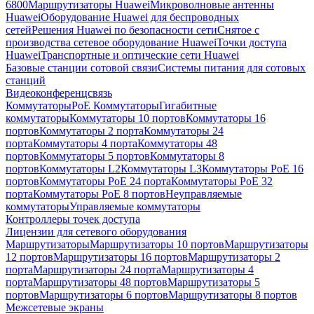
6800
Маршрутизаторы Huawei
Микроволновые антенны
Huawei
Оборудование Huawei для беспроводных
сетей
Решения Huawei по безопасности сети
Снятое с
производства сетевое оборудование Huawei
Точки доступа
Huawei
Транспортные и оптические сети Huawei
Базовые станции сотовой связи
Системы питания для сотовых
станций
Видеоконференцсвязь
Коммутаторы
PoE Коммутаторы
Гигабитные
коммутаторы
Коммутаторы 10 портов
Коммутаторы 16
портов
Коммутаторы 2 порта
Коммутаторы 24
порта
Коммутаторы 4 порта
Коммутаторы 48
портов
Коммутаторы 5 портов
Коммутаторы 8
портов
Коммутаторы L2
Коммутаторы L3
Коммутаторы PoE 16
портов
Коммутаторы PoE 24 порта
Коммутаторы PoE 32
порта
Коммутаторы PoE 8 портов
Неуправляемые
коммутаторы
Управляемые коммутаторы
Контроллеры точек доступа
Лицензии для сетевого оборудования
Маршрутизаторы
Маршрутизаторы 10 портов
Маршрутизаторы
12 портов
Маршрутизаторы 16 портов
Маршрутизаторы 2
порта
Маршрутизаторы 24 порта
Маршрутизаторы 4
порта
Маршрутизаторы 48 портов
Маршрутизаторы 5
портов
Маршрутизаторы 6 портов
Маршрутизаторы 8 портов
Межсетевые экраны