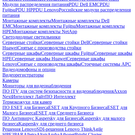
Модули распределения питания
PDU Dell EMC
PDU
Fujitsu
PDU HP
PDU Lenovo
Российские модули распределения
питания
Монтажные комплекты
Монтажные комплекты Dell
EMC
Монтажные комплекты Fujitsu
Монтажные комплекты
HPE
Монтажные комплекты NetApp
Светодиодные светильники
Серверные стойки
Серверные стойки Dell
Серверные стойки
Huawei
Снятые с производства стойки
Серверные шкафы
Серверные шкафы Fujitsu
Серверные шкафы
HPE
Серверные шкафы Huawei
Серверные шкафы
Lenovo
Снятые с производства шкафы
Стоечные системы APC
Видеодомофоны и опции
Видеорегистраторы
Камеры
Мониторы для видеонаблюдения
ПО ITV для систем безопасности и видеонаблюдения
Axxon
Next
Интеллект Лайт
ПО Интеллект
Термокожухи для камер
ПО ESET для Бизнеса
ESET для Крупного Бизнеса
ESET для
Малого Бизнеса
ESET для Среднего Бизнеса
ПО Антивирус Kaspersky для Бизнеса
Kaspersky для малого
бизнеса
Kaspersky для среднего бизнеса
Решения Lenovo
SDI-решения Lenovo ThinkAgile
HPE
3PAR
Alletra
Altair
Aruba
Athonet
Bright Cluster