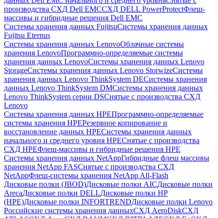
данных Dell EMC начального и среднего уровня
Снятые с
производства СХД Dell EMC
СХД DELL PowerProtect
Флеш-
массивы и гибридные решения Dell EMC
Системы хранения данных Fujitsu
Системы хранения данных
Fujitsu Eternus
Системы хранения данных Lenovo
Облачные системы
хранения Lenovo
Программно-определяемые системы
хранения данных Lenovo
Системы хранения данных Lenovo
Storage
Системы хранения данных Lenovo Storwize
Системы
хранения данных Lenovo ThinkSystem DE
Системы хранения
данных Lenovo ThinkSystem DM
Системы хранения данных
Lenovo ThinkSystem серии DS
Снятые с производства СХД
Lenovo
Системы хранения данных HPE
Программно-определяемые
системы хранения HPE
Резервное копирование и
восстановление данных HPE
Системы хранения данных
начального и среднего уровня HPE
Снятые с производства
СХД HPE
Флеш-массивы и гибридные решения HPE
Cистемы хранения данных NetApp
Гибридные флеш массивы
хранения NetApp FAS
Снятые с производства СХД
NetApp
Флеш-системы хранения NetApp All-Flash
Дисковые полки (JBOD)
Дисковые полки AIC
Дисковые полки
Areca
Дисковые полки DELL
Дисковые полки HP
(HPE)
Дисковые полки INFORTREND
Дисковые полки Lenovo
Российские системы хранения данных
СХД AeroDisk
СХД