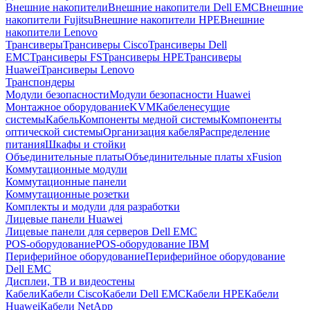
Внешние накопители
Внешние накопители Dell EMC
Внешние
накопители Fujitsu
Внешние накопители HPE
Внешние
накопители Lenovo
Трансиверы
Трансиверы Cisco
Трансиверы Dell
EMC
Трансиверы FS
Трансиверы HPE
Трансиверы
Huawei
Трансиверы Lenovo
Транспондеры
Модули безопасности
Модули безопасности Huawei
Монтажное оборудование
KVM
Кабеленесущие
системы
Кабель
Компоненты медной системы
Компоненты
оптической системы
Организация кабеля
Распределение
питания
Шкафы и стойки
Объединительные платы
Объединительные платы xFusion
Коммутационные модули
Коммутационные панели
Коммутационные розетки
Комплекты и модули для разработки
Лицевые панели Huawei
Лицевые панели для серверов Dell EMC
POS-оборудование
POS-оборудование IBM
Периферийное оборудование
Периферийное оборудование
Dell EMC
Дисплеи, ТВ и видеостены
Кабели
Кабели Cisco
Кабели Dell EMC
Кабели HPE
Кабели
Huawei
Кабели NetApp