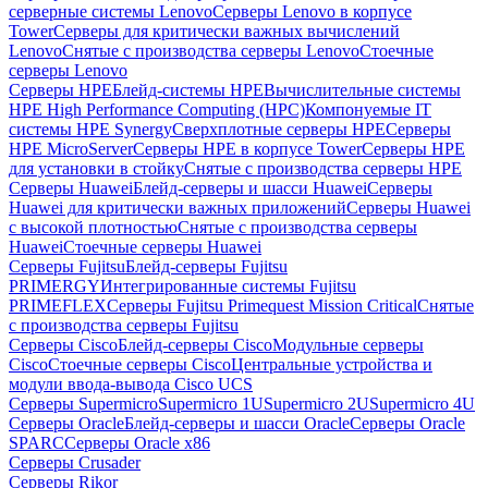
серверные системы Lenovo
Серверы Lenovo в корпусе
Tower
Серверы для критически важных вычислений
Lenovo
Снятые с производства серверы Lenovo
Стоечные
серверы Lenovo
Серверы HPE
Блейд-системы HPE
Вычислительные системы
HPE High Performance Computing (HPC)
Компонуемые IT
системы HPE Synergy
Сверхплотные серверы HPE
Серверы
HPE MicroServer
Серверы HPE в корпусе Tower
Серверы HPE
для установки в стойку
Снятые с производства серверы HPE
Серверы Huawei
Блейд-серверы и шасси Huawei
Серверы
Huawei для критически важных приложений
Серверы Huawei
с высокой плотностью
Снятые с производства серверы
Huawei
Стоечные серверы Huawei
Серверы Fujitsu
Блейд-серверы Fujitsu
PRIMERGY
Интегрированные системы Fujitsu
PRIMEFLEX
Серверы Fujitsu Primequest Mission Critical
Снятые
с производства серверы Fujitsu
Серверы Cisco
Блейд-серверы Cisco
Модульные серверы
Cisco
Стоечные серверы Cisco
Центральные устройства и
модули ввода-вывода Cisco UCS
Серверы Supermicro
Supermicro 1U
Supermicro 2U
Supermicro 4U
Серверы Oracle
Блейд-серверы и шасси Oracle
Серверы Oracle
SPARC
Серверы Oracle x86
Серверы Crusader
Серверы Rikor