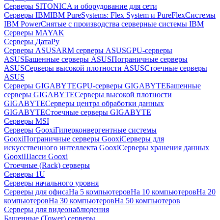
Серверы SITONICA и оборудование для сети
Серверы IBM
IBM PureSystems: Flex System и PureFlex
Системы
IBM Power
Снятые с производства серверные системы IBM
Серверы MAYAK
Серверы ДатаРу
Серверы ASUS
ARM серверы ASUS
GPU-серверы
ASUS
Башенные серверы ASUS
Пограничные серверы
ASUS
Серверы высокой плотности ASUS
Стоечные серверы
ASUS
Серверы GIGABYTE
GPU-серверы GIGABYTE
Башенные
серверы GIGABYTE
Серверы высокой плотности
GIGABYTE
Серверы центра обработки данных
GIGABYTE
Стоечные серверы GIGABYTE
Серверы MSI
Серверы Gooxi
Гиперконвергентные системы
Gooxi
Пограничные серверы Gooxi
Серверы для
искусственного интеллекта Gooxi
Серверы хранения данных
Gooxi
Шасси Gooxi
Стоечные (Rack) серверы
Серверы 1U
Серверы начального уровня
Серверы для офиса
На 5 компьютеров
На 10 компьютеров
На 20
компьютеров
На 30 компьютеров
На 50 компьютеров
Серверы для видеонаблюдения
Башенные (Tower) серверы