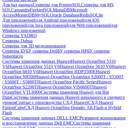
Для баз данных
Серверы для PostgreSQL
Серверы для MS
SQL
Cassandra
FirebirdSQL
MariaDB
Microsoft
Access
MongoDB
MySQL
Oracle Database
Redis
SQLite
Для приложений
для Android приложений
для iOS
приложений
для Java приложений
для Web приложений
для
Windows приложений
Серверы YADRO
Серверы Dahua
Серверы для 3D моделирования
Серверы БУ
БУ серверы Dell
БУ серверы HP
БУ серверы
Supermicro
Системы хранения данных Huawei
Huawei OceanStor 5310
V6
Huawei OceanStor 5510 V6
Huawei OceanStor 5610 V6
Huawei
OceanStor 6810 V6
Huawei OceanStor HDP3500E
Huawei
OceanStor N8500
Huawei OceanStor OceanStor S2600T / S5500T
/ S5600T / S5800T
Huawei OceanStor Pacific Series
Huawei
OceanStor S2200T
Huawei OceanStor VIS6600T
Huawei
OceanStor VTL6900
Системы хранения Huawei для Big
Data
Системы хранения данных Huawei начального и среднего
уровня
Снятые с производства СХД Huawei
СХД Huawei
FusionCube
СХД Huawei OceanStor Dorado: All-Flash и Hybrid
Flash
Системы хранения данных DELL EMC
Резервное копирование
и восстановление данных Dell EMC
Системы хранения