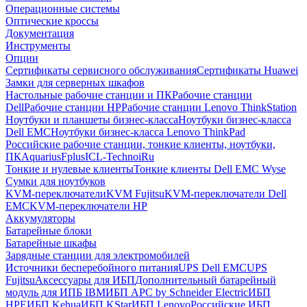
Операционные системы
Оптические кроссы
Документация
Инструменты
Опции
Сертификаты сервисного обслуживания
Сертификаты Huawei
Замки для серверных шкафов
Настольные рабочие станции и ПК
Рабочие станции
Dell
Рабочие станции HP
Рабочие станции Lenovo ThinkStation
Ноутбуки и планшеты бизнес-класса
Ноутбуки бизнес-класса
Dell EMC
Ноутбуки бизнес-класса Lenovo ThinkPad
Российские рабочие станции, тонкие клиенты, ноутбуки,
ПК
Aquarius
Fplus
ICL-Techno
iRu
Тонкие и нулевые клиенты
Тонкие клиенты Dell EMC Wyse
Сумки для ноутбуков
KVM-переключатели
KVM Fujitsu
KVM-переключатели Dell
EMC
KVM-переключатели HP
Аккумуляторы
Батарейные блоки
Батарейные шкафы
Зарядные станции для электромобилей
Источники бесперебойного питания
UPS Dell EMC
UPS
Fujitsu
Аксессуары для ИБП
Дополнительный батарейный
модуль для ИПБ IBM
ИБП APC by Schneider Electric
ИБП
HPE
ИБП Kehua
ИБП KStar
ИБП Lenovo
Российские ИБП