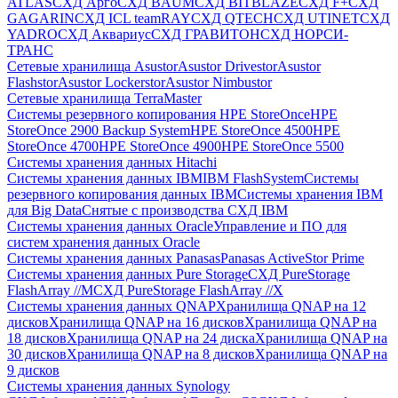
ATLAS
СХД Aрго
СХД BAUM
СХД BITBLAZE
СХД F+
СХД
GAGARIN
СХД ICL teamRAY
СХД QTECH
СХД UTINET
СХД
YADRO
СХД Аквариус
СХД ГРАВИТОН
СХД НОРСИ-
ТРАНС
Сетевые хранилища Asustor
Asustor Drivestor
Asustor
Flashstor
Asustor Lockerstor
Asustor Nimbustor
Сетевые хранилища TerraMaster
Системы резервного копирования HPE StoreOnce
HPE
StoreOnce 2900 Backup System
HPE StoreOnce 4500
HPE
StoreOnce 4700
HPE StoreOnce 4900
HPE StoreOnce 5500
Системы хранения данных Hitachi
Системы хранения данных IBM
IBM FlashSystem
Системы
резервного копирования данных IBM
Системы хранения IBM
для Big Data
Снятые с производства СХД IBM
Системы хранения данных Oracle
Управление и ПО для
систем хранения данных Oracle
Системы хранения данных Panasas
Panasas ActiveStor Prime
Системы хранения данных Pure Storage
СХД PureStorage
FlashArray //M
СХД PureStorage FlashArray //X
Системы хранения данных QNAP
Хранилища QNAP на 12
дисков
Хранилища QNAP на 16 дисков
Хранилища QNAP на
18 дисков
Хранилища QNAP на 24 диска
Хранилища QNAP на
30 дисков
Хранилища QNAP на 8 дисков
Хранилища QNAP на
9 дисков
Системы хранения данных Synology