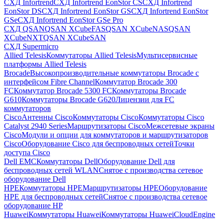
СХД Infortrend
СХД Infortrend EonStor CS
СХД Infortrend
EonStor DS
СХД Infortrend EonStor GS
СХД Infortrend EonStor
GSe
СХД Infortrend EonStor GSe Pro
СХД QSAN
QSAN XCubeFAS
QSAN XCubeNAS
QSAN
XCubeNXT
QSAN XCubeSAN
СХД Supermicro
Allied Telesis
Коммутаторы Allied Telesis
Мультисервисные
платформы Allied Telesis
Brocade
Высокопроизводительные коммутаторы Brocade с
интерфейсом Fibre Channel
Коммутатор Brocade 300
FC
Коммутатор Brocade 5300 FC
Коммутаторы Brocade
G610
Коммутаторы Brocade G620
Лицензии для FC
коммутаторов
Cisco
Антенны Cisco
Коммутаторы Cisco
Коммутаторы Cisco
Catalyst 2940 Series
Маршрутизаторы Cisco
Межсетевые экраны
Cisco
Модули и опции для коммутаторов и маршрутизаторов
Cisco
Оборудование Cisco для беспроводных сетей
Точки
доступа Cisco
Dell EMC
Коммутаторы Dell
Оборудование Dell для
беспроводных сетей WLAN
Снятое с производства сетевое
оборудование Dell
HPE
Коммутаторы HPE
Маршрутизаторы HPE
Оборудование
HPE для беспроводных сетей
Снятое с производства сетевое
оборудование HP
Huawei
Коммутаторы Huawei
Коммутаторы HuaweiCloudEngine