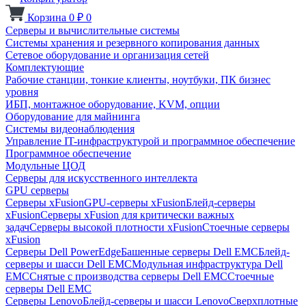
Корзина
0
₽
0
Серверы и вычислительные системы
Системы хранения и резервного копирования данных
Сетевое оборудование и организация сетей
Комплектующие
Рабочие станции, тонкие клиенты, ноутбуки, ПК бизнес
уровня
ИБП, монтажное оборудование, KVM, опции
Оборудование для майнинга
Системы видеонаблюдения
Управление IT-инфраструктурой и программное обеспечение
Программное обеспечение
Модульные ЦОД
Серверы для искусственного интеллекта
GPU серверы
Серверы xFusion
GPU-серверы xFusion
Блейд-серверы
xFusion
Серверы xFusion для критически важных
задач
Серверы высокой плотности xFusion
Стоечные серверы
xFusion
Серверы Dell PowerEdge
Башенные серверы Dell EMC
Блейд-
серверы и шасси Dell EMC
Модульная инфраструктура Dell
EMC
Снятые с производства серверы Dell EMC
Стоечные
серверы Dell EMC
Серверы Lenovo
Блейд-серверы и шасси Lenovo
Сверхплотные