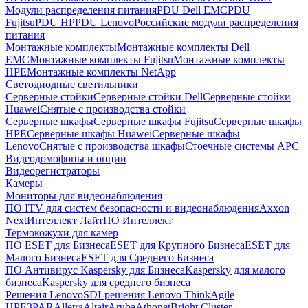
Модули распределения питания
PDU Dell EMC
PDU
Fujitsu
PDU HP
PDU Lenovo
Российские модули распределения
питания
Монтажные комплекты
Монтажные комплекты Dell
EMC
Монтажные комплекты Fujitsu
Монтажные комплекты
HPE
Монтажные комплекты NetApp
Светодиодные светильники
Серверные стойки
Серверные стойки Dell
Серверные стойки
Huawei
Снятые с производства стойки
Серверные шкафы
Серверные шкафы Fujitsu
Серверные шкафы
HPE
Серверные шкафы Huawei
Серверные шкафы
Lenovo
Снятые с производства шкафы
Стоечные системы APC
Видеодомофоны и опции
Видеорегистраторы
Камеры
Мониторы для видеонаблюдения
ПО ITV для систем безопасности и видеонаблюдения
Axxon
Next
Интеллект Лайт
ПО Интеллект
Термокожухи для камер
ПО ESET для Бизнеса
ESET для Крупного Бизнеса
ESET для
Малого Бизнеса
ESET для Среднего Бизнеса
ПО Антивирус Kaspersky для Бизнеса
Kaspersky для малого
бизнеса
Kaspersky для среднего бизнеса
Решения Lenovo
SDI-решения Lenovo ThinkAgile
HPE
3PAR
Alletra
Altair
Aruba
Athonet
Bright Cluster