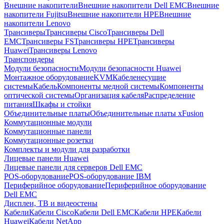
Внешние накопители
Внешние накопители Dell EMC
Внешние
накопители Fujitsu
Внешние накопители HPE
Внешние
накопители Lenovo
Трансиверы
Трансиверы Cisco
Трансиверы Dell
EMC
Трансиверы FS
Трансиверы HPE
Трансиверы
Huawei
Трансиверы Lenovo
Транспондеры
Модули безопасности
Модули безопасности Huawei
Монтажное оборудование
KVM
Кабеленесущие
системы
Кабель
Компоненты медной системы
Компоненты
оптической системы
Организация кабеля
Распределение
питания
Шкафы и стойки
Объединительные платы
Объединительные платы xFusion
Коммутационные модули
Коммутационные панели
Коммутационные розетки
Комплекты и модули для разработки
Лицевые панели Huawei
Лицевые панели для серверов Dell EMC
POS-оборудование
POS-оборудование IBM
Периферийное оборудование
Периферийное оборудование
Dell EMC
Дисплеи, ТВ и видеостены
Кабели
Кабели Cisco
Кабели Dell EMC
Кабели HPE
Кабели
Huawei
Кабели NetApp