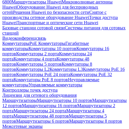
6800
Маршрутизаторы Huawei
Микроволновые антенны
Huawei
Оборудование Huawei для беспроводных
сетей
Решения Huawei по безопасности сети
Снятое с
производства сетевое оборудование Huawei
Точки доступа
Huawei
Транспортные и оптические сети Huawei
Базовые станции сотовой связи
Системы питания для сотовых
станций
Видеоконференцсвязь
Коммутаторы
PoE Коммутаторы
Гигабитные
коммутаторы
Коммутаторы 10 портов
Коммутаторы 16
портов
Коммутаторы 2 порта
Коммутаторы 24
порта
Коммутаторы 4 порта
Коммутаторы 48
портов
Коммутаторы 5 портов
Коммутаторы 8
портов
Коммутаторы L2
Коммутаторы L3
Коммутаторы PoE 16
портов
Коммутаторы PoE 24 порта
Коммутаторы PoE 32
порта
Коммутаторы PoE 8 портов
Неуправляемые
коммутаторы
Управляемые коммутаторы
Контроллеры точек доступа
Лицензии для сетевого оборудования
Маршрутизаторы
Маршрутизаторы 10 портов
Маршрутизаторы
12 портов
Маршрутизаторы 16 портов
Маршрутизаторы 2
порта
Маршрутизаторы 24 порта
Маршрутизаторы 4
порта
Маршрутизаторы 48 портов
Маршрутизаторы 5
портов
Маршрутизаторы 6 портов
Маршрутизаторы 8 портов
Межсетевые экраны