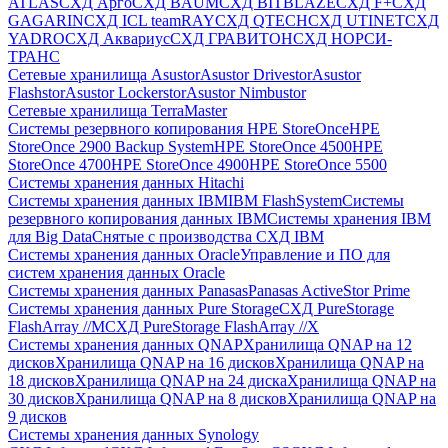
ATLAS
СХД Aрго
СХД BAUM
СХД BITBLAZE
СХД F+
СХД
GAGARIN
СХД ICL teamRAY
СХД QTECH
СХД UTINET
СХД
YADRO
СХД Аквариус
СХД ГРАВИТОН
СХД НОРСИ-
ТРАНС
Сетевые хранилища Asustor
Asustor Drivestor
Asustor
Flashstor
Asustor Lockerstor
Asustor Nimbustor
Сетевые хранилища TerraMaster
Системы резервного копирования HPE StoreOnce
HPE
StoreOnce 2900 Backup System
HPE StoreOnce 4500
HPE
StoreOnce 4700
HPE StoreOnce 4900
HPE StoreOnce 5500
Системы хранения данных Hitachi
Системы хранения данных IBM
IBM FlashSystem
Системы
резервного копирования данных IBM
Системы хранения IBM
для Big Data
Снятые с производства СХД IBM
Системы хранения данных Oracle
Управление и ПО для
систем хранения данных Oracle
Системы хранения данных Panasas
Panasas ActiveStor Prime
Системы хранения данных Pure Storage
СХД PureStorage
FlashArray //M
СХД PureStorage FlashArray //X
Системы хранения данных QNAP
Хранилища QNAP на 12
дисков
Хранилища QNAP на 16 дисков
Хранилища QNAP на
18 дисков
Хранилища QNAP на 24 диска
Хранилища QNAP на
30 дисков
Хранилища QNAP на 8 дисков
Хранилища QNAP на
9 дисков
Системы хранения данных Synology