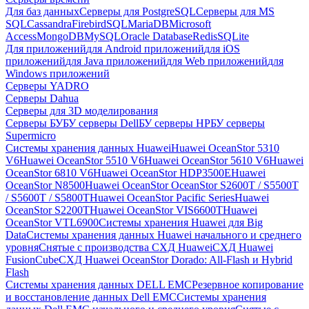
Для баз данных
Серверы для PostgreSQL
Серверы для MS
SQL
Cassandra
FirebirdSQL
MariaDB
Microsoft
Access
MongoDB
MySQL
Oracle Database
Redis
SQLite
Для приложений
для Android приложений
для iOS
приложений
для Java приложений
для Web приложений
для
Windows приложений
Серверы YADRO
Серверы Dahua
Серверы для 3D моделирования
Серверы БУ
БУ серверы Dell
БУ серверы HP
БУ серверы
Supermicro
Системы хранения данных Huawei
Huawei OceanStor 5310
V6
Huawei OceanStor 5510 V6
Huawei OceanStor 5610 V6
Huawei
OceanStor 6810 V6
Huawei OceanStor HDP3500E
Huawei
OceanStor N8500
Huawei OceanStor OceanStor S2600T / S5500T
/ S5600T / S5800T
Huawei OceanStor Pacific Series
Huawei
OceanStor S2200T
Huawei OceanStor VIS6600T
Huawei
OceanStor VTL6900
Системы хранения Huawei для Big
Data
Системы хранения данных Huawei начального и среднего
уровня
Снятые с производства СХД Huawei
СХД Huawei
FusionCube
СХД Huawei OceanStor Dorado: All-Flash и Hybrid
Flash
Системы хранения данных DELL EMC
Резервное копирование
и восстановление данных Dell EMC
Системы хранения