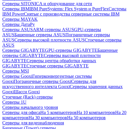
Серверы SITONICA и оборудование для сети
Серверы IBM
IBM PureSystems: Flex System и PureFlex
Системы
IBM Power
Снятые с производства серверные системы IBM
Серверы MAYAK
Серверы ДатаРу
Серверы ASUS
ARM серверы ASUS
GPU-серверы
ASUS
Башенные серверы ASUS
Пограничные серверы
ASUS
Серверы высокой плотности ASUS
Стоечные серверы
ASUS
Серверы GIGABYTE
GPU-серверы GIGABYTE
Башенные
серверы GIGABYTE
Серверы высокой плотности
GIGABYTE
Серверы центра обработки данных
GIGABYTE
Стоечные серверы GIGABYTE
Серверы MSI
Серверы Gooxi
Гиперконвергентные системы
Gooxi
Пограничные серверы Gooxi
Серверы для
искусственного интеллекта Gooxi
Серверы хранения данных
Gooxi
Шасси Gooxi
Стоечные (Rack) серверы
Серверы 1U
Серверы начального уровня
Серверы для офиса
На 5 компьютеров
На 10 компьютеров
На 20
компьютеров
На 30 компьютеров
На 50 компьютеров
Серверы для видеонаблюдения
Башенные (Tower) серверы