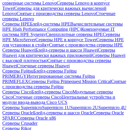
серверные системы Lenovo
Серверы Lenovo в корпусе
Tower
Серверы для критически важных вычислений
Lenovo
Снятые с производства серверы Lenovo
Стоечные
серверы Lenovo
Серверы HPE
Блейд-системы HPE
Вычислительные системы
HPE High Performance Computing (HPC)
Компонуемые IT
системы HPE Synergy
Сверхплотные серверы HPE
Серверы
HPE MicroServer
Серверы HPE в корпусе Tower
Серверы HPE
для установки в стойку
Снятые с производства серверы HPE
Серверы Huawei
Блейд-серверы и шасси Huawei
Серверы
Huawei для критически важных приложений
Серверы Huawei
с высокой плотностью
Снятые с производства серверы
Huawei
Стоечные серверы Huawei
Серверы Fujitsu
Блейд-серверы Fujitsu
PRIMERGY
Интегрированные системы Fujitsu
PRIMEFLEX
Серверы Fujitsu Primequest Mission Critical
Снятые
с производства серверы Fujitsu
Серверы Cisco
Блейд-серверы Cisco
Модульные серверы
Cisco
Стоечные серверы Cisco
Центральные устройства и
модули ввода-вывода Cisco UCS
Серверы Supermicro
Supermicro 1U
Supermicro 2U
Supermicro 4U
Серверы Oracle
Блейд-серверы и шасси Oracle
Серверы Oracle
SPARC
Серверы Oracle x86
Серверы Crusader
Серверы Rikor