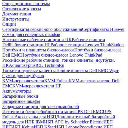
Операционные системы
Оптические кроссы
Документация
Инструменты
Опции
Сертификаты сервисного обслуживания
Сертификаты Huawei
Замки для серверных шкафов
Настольные рабочие станции и ПК
Рабочие станции
Dell
Рабочие станции HP
Рабочие станции Lenovo ThinkStation
Ноутбуки и планшеты бизнес-класса
Ноутбуки бизнес-класса
Dell EMC
Ноутбуки бизнес-класса Lenovo ThinkPad
Российские рабочие станции, тонкие клиенты, ноутбуки,
ПК
Aquarius
Fplus
ICL-Techno
iRu
Тонкие и нулевые клиенты
Тонкие клиенты Dell EMC Wyse
Сумки для ноутбуков
KVM-переключатели
KVM Fujitsu
KVM-переключатели Dell
EMC
KVM-переключатели HP
Аккумуляторы
Батарейные блоки
Батарейные шкафы
Зарядные станции для электромобилей
Источники бесперебойного питания
UPS Dell EMC
UPS
Fujitsu
Аксессуары для ИБП
Дополнительный батарейный
модуль для ИПБ IBM
ИБП APC by Schneider Electric
ИБП
HPE
ИБП Kehua
ИБП KStar
ИБП Lenovo
Российские ИБП