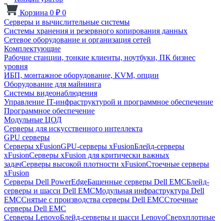
Корзина
0
₽
0
Серверы и вычислительные системы
Системы хранения и резервного копирования данных
Сетевое оборудование и организация сетей
Комплектующие
Рабочие станции, тонкие клиенты, ноутбуки, ПК бизнес
уровня
ИБП, монтажное оборудование, KVM, опции
Оборудование для майнинга
Системы видеонаблюдения
Управление IT-инфраструктурой и программное обеспечение
Программное обеспечение
Модульные ЦОД
Серверы для искусственного интеллекта
GPU серверы
Серверы xFusion
GPU-серверы xFusion
Блейд-серверы
xFusion
Серверы xFusion для критически важных
задач
Серверы высокой плотности xFusion
Стоечные серверы
xFusion
Серверы Dell PowerEdge
Башенные серверы Dell EMC
Блейд-
серверы и шасси Dell EMC
Модульная инфраструктура Dell
EMC
Снятые с производства серверы Dell EMC
Стоечные
серверы Dell EMC
Серверы Lenovo
Блейд-серверы и шасси Lenovo
Сверхплотные