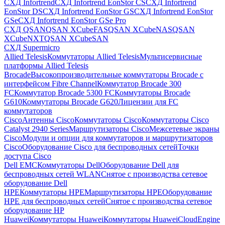
СХД Infortrend
СХД Infortrend EonStor CS
СХД Infortrend
EonStor DS
СХД Infortrend EonStor GS
СХД Infortrend EonStor
GSe
СХД Infortrend EonStor GSe Pro
СХД QSAN
QSAN XCubeFAS
QSAN XCubeNAS
QSAN
XCubeNXT
QSAN XCubeSAN
СХД Supermicro
Allied Telesis
Коммутаторы Allied Telesis
Мультисервисные
платформы Allied Telesis
Brocade
Высокопроизводительные коммутаторы Brocade с
интерфейсом Fibre Channel
Коммутатор Brocade 300
FC
Коммутатор Brocade 5300 FC
Коммутаторы Brocade
G610
Коммутаторы Brocade G620
Лицензии для FC
коммутаторов
Cisco
Антенны Cisco
Коммутаторы Cisco
Коммутаторы Cisco
Catalyst 2940 Series
Маршрутизаторы Cisco
Межсетевые экраны
Cisco
Модули и опции для коммутаторов и маршрутизаторов
Cisco
Оборудование Cisco для беспроводных сетей
Точки
доступа Cisco
Dell EMC
Коммутаторы Dell
Оборудование Dell для
беспроводных сетей WLAN
Снятое с производства сетевое
оборудование Dell
HPE
Коммутаторы HPE
Маршрутизаторы HPE
Оборудование
HPE для беспроводных сетей
Снятое с производства сетевое
оборудование HP
Huawei
Коммутаторы Huawei
Коммутаторы HuaweiCloudEngine