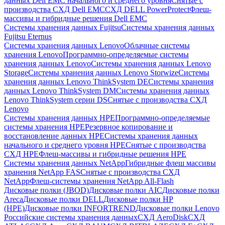
данных Dell EMC начального и среднего уровня
Снятые с
производства СХД Dell EMC
СХД DELL PowerProtect
Флеш-
массивы и гибридные решения Dell EMC
Системы хранения данных Fujitsu
Системы хранения данных
Fujitsu Eternus
Системы хранения данных Lenovo
Облачные системы
хранения Lenovo
Программно-определяемые системы
хранения данных Lenovo
Системы хранения данных Lenovo
Storage
Системы хранения данных Lenovo Storwize
Системы
хранения данных Lenovo ThinkSystem DE
Системы хранения
данных Lenovo ThinkSystem DM
Системы хранения данных
Lenovo ThinkSystem серии DS
Снятые с производства СХД
Lenovo
Системы хранения данных HPE
Программно-определяемые
системы хранения HPE
Резервное копирование и
восстановление данных HPE
Системы хранения данных
начального и среднего уровня HPE
Снятые с производства
СХД HPE
Флеш-массивы и гибридные решения HPE
Cистемы хранения данных NetApp
Гибридные флеш массивы
хранения NetApp FAS
Снятые с производства СХД
NetApp
Флеш-системы хранения NetApp All-Flash
Дисковые полки (JBOD)
Дисковые полки AIC
Дисковые полки
Areca
Дисковые полки DELL
Дисковые полки HP
(HPE)
Дисковые полки INFORTREND
Дисковые полки Lenovo
Российские системы хранения данных
СХД AeroDisk
СХД