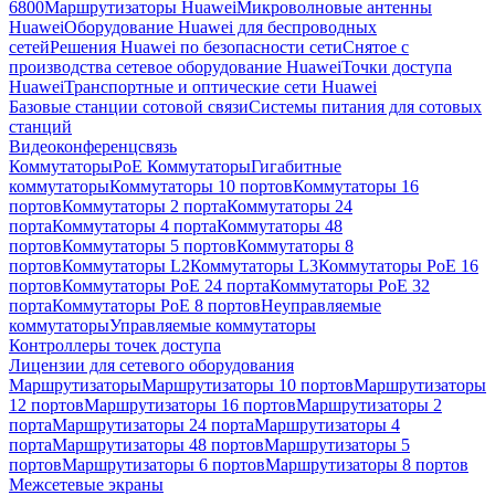
6800
Маршрутизаторы Huawei
Микроволновые антенны
Huawei
Оборудование Huawei для беспроводных
сетей
Решения Huawei по безопасности сети
Снятое с
производства сетевое оборудование Huawei
Точки доступа
Huawei
Транспортные и оптические сети Huawei
Базовые станции сотовой связи
Системы питания для сотовых
станций
Видеоконференцсвязь
Коммутаторы
PoE Коммутаторы
Гигабитные
коммутаторы
Коммутаторы 10 портов
Коммутаторы 16
портов
Коммутаторы 2 порта
Коммутаторы 24
порта
Коммутаторы 4 порта
Коммутаторы 48
портов
Коммутаторы 5 портов
Коммутаторы 8
портов
Коммутаторы L2
Коммутаторы L3
Коммутаторы PoE 16
портов
Коммутаторы PoE 24 порта
Коммутаторы PoE 32
порта
Коммутаторы PoE 8 портов
Неуправляемые
коммутаторы
Управляемые коммутаторы
Контроллеры точек доступа
Лицензии для сетевого оборудования
Маршрутизаторы
Маршрутизаторы 10 портов
Маршрутизаторы
12 портов
Маршрутизаторы 16 портов
Маршрутизаторы 2
порта
Маршрутизаторы 24 порта
Маршрутизаторы 4
порта
Маршрутизаторы 48 портов
Маршрутизаторы 5
портов
Маршрутизаторы 6 портов
Маршрутизаторы 8 портов
Межсетевые экраны