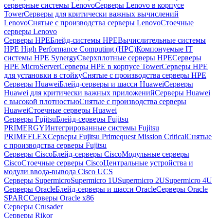
серверные системы Lenovo
Серверы Lenovo в корпусе
Tower
Серверы для критически важных вычислений
Lenovo
Снятые с производства серверы Lenovo
Стоечные
серверы Lenovo
Серверы HPE
Блейд-системы HPE
Вычислительные системы
HPE High Performance Computing (HPC)
Компонуемые IT
системы HPE Synergy
Сверхплотные серверы HPE
Серверы
HPE MicroServer
Серверы HPE в корпусе Tower
Серверы HPE
для установки в стойку
Снятые с производства серверы HPE
Серверы Huawei
Блейд-серверы и шасси Huawei
Серверы
Huawei для критически важных приложений
Серверы Huawei
с высокой плотностью
Снятые с производства серверы
Huawei
Стоечные серверы Huawei
Серверы Fujitsu
Блейд-серверы Fujitsu
PRIMERGY
Интегрированные системы Fujitsu
PRIMEFLEX
Серверы Fujitsu Primequest Mission Critical
Снятые
с производства серверы Fujitsu
Серверы Cisco
Блейд-серверы Cisco
Модульные серверы
Cisco
Стоечные серверы Cisco
Центральные устройства и
модули ввода-вывода Cisco UCS
Серверы Supermicro
Supermicro 1U
Supermicro 2U
Supermicro 4U
Серверы Oracle
Блейд-серверы и шасси Oracle
Серверы Oracle
SPARC
Серверы Oracle x86
Серверы Crusader
Серверы Rikor