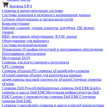
Корзина
0
₽
0
Серверы и вычислительные системы
Системы хранения и резервного копирования данных
Сетевое оборудование и организация сетей
Комплектующие
Рабочие станции, тонкие клиенты, ноутбуки, ПК бизнес
уровня
ИБП, монтажное оборудование, KVM, опции
Оборудование для майнинга
Системы видеонаблюдения
Управление IT-инфраструктурой и программное обеспечение
Программное обеспечение
Модульные ЦОД
Серверы для искусственного интеллекта
GPU серверы
Серверы xFusion
GPU-серверы xFusion
Блейд-серверы
xFusion
Серверы xFusion для критически важных
задач
Серверы высокой плотности xFusion
Стоечные серверы
xFusion
Серверы Dell PowerEdge
Башенные серверы Dell EMC
Блейд-
серверы и шасси Dell EMC
Модульная инфраструктура Dell
EMC
Снятые с производства серверы Dell EMC
Стоечные
серверы Dell EMC
Серверы Lenovo
Блейд-серверы и шасси Lenovo
Сверхплотные