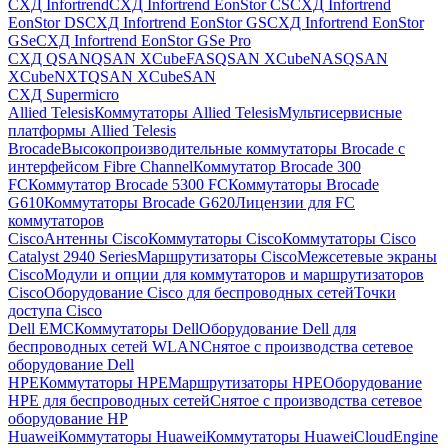
СХД Infortrend
СХД Infortrend EonStor CS
СХД Infortrend
EonStor DS
СХД Infortrend EonStor GS
СХД Infortrend EonStor
GSe
СХД Infortrend EonStor GSe Pro
СХД QSAN
QSAN XCubeFAS
QSAN XCubeNAS
QSAN
XCubeNXT
QSAN XCubeSAN
СХД Supermicro
Allied Telesis
Коммутаторы Allied Telesis
Мультисервисные
платформы Allied Telesis
Brocade
Высокопроизводительные коммутаторы Brocade с
интерфейсом Fibre Channel
Коммутатор Brocade 300
FC
Коммутатор Brocade 5300 FC
Коммутаторы Brocade
G610
Коммутаторы Brocade G620
Лицензии для FC
коммутаторов
Cisco
Антенны Cisco
Коммутаторы Cisco
Коммутаторы Cisco
Catalyst 2940 Series
Маршрутизаторы Cisco
Межсетевые экраны
Cisco
Модули и опции для коммутаторов и маршрутизаторов
Cisco
Оборудование Cisco для беспроводных сетей
Точки
доступа Cisco
Dell EMC
Коммутаторы Dell
Оборудование Dell для
беспроводных сетей WLAN
Снятое с производства сетевое
оборудование Dell
HPE
Коммутаторы HPE
Маршрутизаторы HPE
Оборудование
HPE для беспроводных сетей
Снятое с производства сетевое
оборудование HP
Huawei
Коммутаторы Huawei
Коммутаторы HuaweiCloudEngine