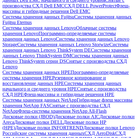
данных Dell EMC начального и среднего уровня
Снятые с
производства СХД Dell EMC
СХД DELL PowerProtect
Флеш-
массивы и гибридные решения Dell EMC
Системы хранения данных Fujitsu
Системы хранения данных
Fujitsu Eternus
Системы хранения данных Lenovo
Облачные системы
хранения Lenovo
Программно-определяемые системы
хранения данных Lenovo
Системы хранения данных Lenovo
Storage
Системы хранения данных Lenovo Storwize
Системы
хранения данных Lenovo ThinkSystem DE
Системы хранения
данных Lenovo ThinkSystem DM
Системы хранения данных
Lenovo ThinkSystem серии DS
Снятые с производства СХД
Lenovo
Системы хранения данных HPE
Программно-определяемые
системы хранения HPE
Резервное копирование и
восстановление данных HPE
Системы хранения данных
начального и среднего уровня HPE
Снятые с производства
СХД HPE
Флеш-массивы и гибридные решения HPE
Cистемы хранения данных NetApp
Гибридные флеш массивы
хранения NetApp FAS
Снятые с производства СХД
NetApp
Флеш-системы хранения NetApp All-Flash
Дисковые полки (JBOD)
Дисковые полки AIC
Дисковые полки
Areca
Дисковые полки DELL
Дисковые полки HP
(HPE)
Дисковые полки INFORTREND
Дисковые полки Lenovo
Российские системы хранения данных
СХД AeroDisk
СХД