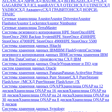
ATLAS
СХД Aрго
СХД BAUM
СХД BITBLAZE
СХД F+
СХД
GAGARIN
СХД ICL teamRAY
СХД QTECH
СХД UTINET
СХД
YADRO
СХД Аквариус
СХД ГРАВИТОН
СХД НОРСИ-
ТРАНС
Сетевые хранилища Asustor
Asustor Drivestor
Asustor
Flashstor
Asustor Lockerstor
Asustor Nimbustor
Сетевые хранилища TerraMaster
Системы резервного копирования HPE StoreOnce
HPE
StoreOnce 2900 Backup System
HPE StoreOnce 4500
HPE
StoreOnce 4700
HPE StoreOnce 4900
HPE StoreOnce 5500
Системы хранения данных Hitachi
Системы хранения данных IBM
IBM FlashSystem
Системы
резервного копирования данных IBM
Системы хранения IBM
для Big Data
Снятые с производства СХД IBM
Системы хранения данных Oracle
Управление и ПО для
систем хранения данных Oracle
Системы хранения данных Panasas
Panasas ActiveStor Prime
Системы хранения данных Pure Storage
СХД PureStorage
FlashArray //M
СХД PureStorage FlashArray //X
Системы хранения данных QNAP
Хранилища QNAP на 12
дисков
Хранилища QNAP на 16 дисков
Хранилища QNAP на
18 дисков
Хранилища QNAP на 24 диска
Хранилища QNAP на
30 дисков
Хранилища QNAP на 8 дисков
Хранилища QNAP на
9 дисков
Системы хранения данных Synology