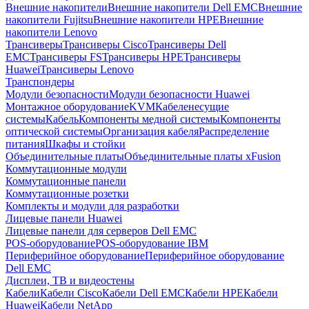
Внешние накопители
Внешние накопители Dell EMC
Внешние
накопители Fujitsu
Внешние накопители HPE
Внешние
накопители Lenovo
Трансиверы
Трансиверы Cisco
Трансиверы Dell
EMC
Трансиверы FS
Трансиверы HPE
Трансиверы
Huawei
Трансиверы Lenovo
Транспондеры
Модули безопасности
Модули безопасности Huawei
Монтажное оборудование
KVM
Кабеленесущие
системы
Кабель
Компоненты медной системы
Компоненты
оптической системы
Организация кабеля
Распределение
питания
Шкафы и стойки
Объединительные платы
Объединительные платы xFusion
Коммутационные модули
Коммутационные панели
Коммутационные розетки
Комплекты и модули для разработки
Лицевые панели Huawei
Лицевые панели для серверов Dell EMC
POS-оборудование
POS-оборудование IBM
Периферийное оборудование
Периферийное оборудование
Dell EMC
Дисплеи, ТВ и видеостены
Кабели
Кабели Cisco
Кабели Dell EMC
Кабели HPE
Кабели
Huawei
Кабели NetApp