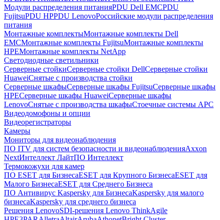
Модули распределения питания
PDU Dell EMC
PDU
Fujitsu
PDU HP
PDU Lenovo
Российские модули распределения
питания
Монтажные комплекты
Монтажные комплекты Dell
EMC
Монтажные комплекты Fujitsu
Монтажные комплекты
HPE
Монтажные комплекты NetApp
Светодиодные светильники
Серверные стойки
Серверные стойки Dell
Серверные стойки
Huawei
Снятые с производства стойки
Серверные шкафы
Серверные шкафы Fujitsu
Серверные шкафы
HPE
Серверные шкафы Huawei
Серверные шкафы
Lenovo
Снятые с производства шкафы
Стоечные системы APC
Видеодомофоны и опции
Видеорегистраторы
Камеры
Мониторы для видеонаблюдения
ПО ITV для систем безопасности и видеонаблюдения
Axxon
Next
Интеллект Лайт
ПО Интеллект
Термокожухи для камер
ПО ESET для Бизнеса
ESET для Крупного Бизнеса
ESET для
Малого Бизнеса
ESET для Среднего Бизнеса
ПО Антивирус Kaspersky для Бизнеса
Kaspersky для малого
бизнеса
Kaspersky для среднего бизнеса
Решения Lenovo
SDI-решения Lenovo ThinkAgile
HPE
3PAR
Alletra
Altair
Aruba
Athonet
Bright Cluster