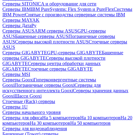
Серверы SITONICA и оборудование для сети
Серверы IBM
IBM PureSystems: Flex System и PureFlex
Системы
IBM Power
Снятые с производства серверные системы IBM
Серверы MAYAK
Серверы ДатаРу
Серверы ASUS
ARM серверы ASUS
GPU-серверы
ASUS
Башенные серверы ASUS
Пограничные серверы
ASUS
Серверы высокой плотности ASUS
Стоечные серверы
ASUS
Серверы GIGABYTE
GPU-серверы GIGABYTE
Башенные
серверы GIGABYTE
Серверы высокой плотности
GIGABYTE
Серверы центра обработки данных
GIGABYTE
Стоечные серверы GIGABYTE
Серверы MSI
Серверы Gooxi
Гиперконвергентные системы
Gooxi
Пограничные серверы Gooxi
Серверы для
искусственного интеллекта Gooxi
Серверы хранения данных
Gooxi
Шасси Gooxi
Стоечные (Rack) серверы
Серверы 1U
Серверы начального уровня
Серверы для офиса
На 5 компьютеров
На 10 компьютеров
На 20
компьютеров
На 30 компьютеров
На 50 компьютеров
Серверы для видеонаблюдения
Башенные (Tower) серверы