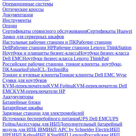
Операционные системы
Оптические кроссы
Документация
Инструменты
Опции
Сертификаты сервисного обслуживания
Сертификаты Huawei
Замки для серверных шкафов
Настольные рабочие станции и ПК
Рабочие станции
Dell
Рабочие станции HP
Рабочие станции Lenovo ThinkStation
Ноутбуки и планшеты бизнес-класса
Ноутбуки бизнес-класса
Dell EMC
Ноутбуки бизнес-класса Lenovo ThinkPad
Российские рабочие станции, тонкие клиенты, ноутбуки,
ПК
Aquarius
Fplus
ICL-Techno
iRu
Тонкие и нулевые клиенты
Тонкие клиенты Dell EMC Wyse
Сумки для ноутбуков
KVM-переключатели
KVM Fujitsu
KVM-переключатели Dell
EMC
KVM-переключатели HP
Аккумуляторы
Батарейные блоки
Батарейные шкафы
Зарядные станции для электромобилей
Источники бесперебойного питания
UPS Dell EMC
UPS
Fujitsu
Аксессуары для ИБП
Дополнительный батарейный
модуль для ИПБ IBM
ИБП APC by Schneider Electric
ИБП
HPE
ИБП Kehua
ИБП KStar
ИБП Lenovo
Российские ИБП