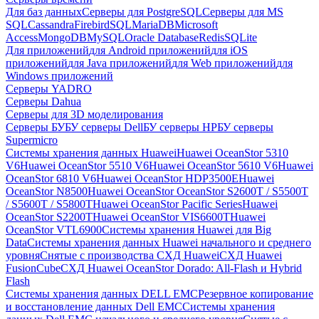
Для баз данных
Серверы для PostgreSQL
Серверы для MS
SQL
Cassandra
FirebirdSQL
MariaDB
Microsoft
Access
MongoDB
MySQL
Oracle Database
Redis
SQLite
Для приложений
для Android приложений
для iOS
приложений
для Java приложений
для Web приложений
для
Windows приложений
Серверы YADRO
Серверы Dahua
Серверы для 3D моделирования
Серверы БУ
БУ серверы Dell
БУ серверы HP
БУ серверы
Supermicro
Системы хранения данных Huawei
Huawei OceanStor 5310
V6
Huawei OceanStor 5510 V6
Huawei OceanStor 5610 V6
Huawei
OceanStor 6810 V6
Huawei OceanStor HDP3500E
Huawei
OceanStor N8500
Huawei OceanStor OceanStor S2600T / S5500T
/ S5600T / S5800T
Huawei OceanStor Pacific Series
Huawei
OceanStor S2200T
Huawei OceanStor VIS6600T
Huawei
OceanStor VTL6900
Системы хранения Huawei для Big
Data
Системы хранения данных Huawei начального и среднего
уровня
Снятые с производства СХД Huawei
СХД Huawei
FusionCube
СХД Huawei OceanStor Dorado: All-Flash и Hybrid
Flash
Системы хранения данных DELL EMC
Резервное копирование
и восстановление данных Dell EMC
Системы хранения