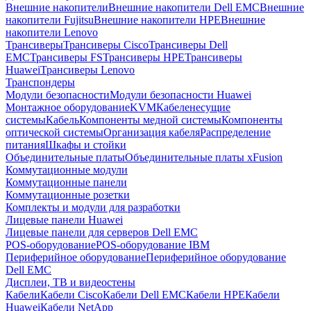
Внешние накопители
Внешние накопители Dell EMC
Внешние
накопители Fujitsu
Внешние накопители HPE
Внешние
накопители Lenovo
Трансиверы
Трансиверы Cisco
Трансиверы Dell
EMC
Трансиверы FS
Трансиверы HPE
Трансиверы
Huawei
Трансиверы Lenovo
Транспондеры
Модули безопасности
Модули безопасности Huawei
Монтажное оборудование
KVM
Кабеленесущие
системы
Кабель
Компоненты медной системы
Компоненты
оптической системы
Организация кабеля
Распределение
питания
Шкафы и стойки
Объединительные платы
Объединительные платы xFusion
Коммутационные модули
Коммутационные панели
Коммутационные розетки
Комплекты и модули для разработки
Лицевые панели Huawei
Лицевые панели для серверов Dell EMC
POS-оборудование
POS-оборудование IBM
Периферийное оборудование
Периферийное оборудование
Dell EMC
Дисплеи, ТВ и видеостены
Кабели
Кабели Cisco
Кабели Dell EMC
Кабели HPE
Кабели
Huawei
Кабели NetApp