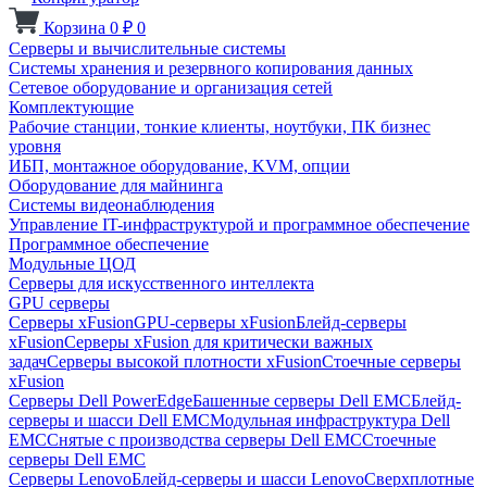
Корзина
0
₽
0
Серверы и вычислительные системы
Системы хранения и резервного копирования данных
Сетевое оборудование и организация сетей
Комплектующие
Рабочие станции, тонкие клиенты, ноутбуки, ПК бизнес
уровня
ИБП, монтажное оборудование, KVM, опции
Оборудование для майнинга
Системы видеонаблюдения
Управление IT-инфраструктурой и программное обеспечение
Программное обеспечение
Модульные ЦОД
Серверы для искусственного интеллекта
GPU серверы
Серверы xFusion
GPU-серверы xFusion
Блейд-серверы
xFusion
Серверы xFusion для критически важных
задач
Серверы высокой плотности xFusion
Стоечные серверы
xFusion
Серверы Dell PowerEdge
Башенные серверы Dell EMC
Блейд-
серверы и шасси Dell EMC
Модульная инфраструктура Dell
EMC
Снятые с производства серверы Dell EMC
Стоечные
серверы Dell EMC
Серверы Lenovo
Блейд-серверы и шасси Lenovo
Сверхплотные