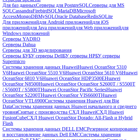
Для баз данных
Серверы для PostgreSQL
Серверы для MS
SQL
Cassandra
FirebirdSQL
MariaDB
Microsoft
Access
MongoDB
MySQL
Oracle Database
Redis
SQLite
Для приложений
для Android приложений
для iOS
приложений
для Java приложений
для Web приложений
для
Windows приложений
Серверы YADRO
Серверы Dahua
Серверы для 3D моделирования
Серверы БУ
БУ серверы Dell
БУ серверы HP
БУ серверы
Supermicro
Системы хранения данных Huawei
Huawei OceanStor 5310
V6
Huawei OceanStor 5510 V6
Huawei OceanStor 5610 V6
Huawei
OceanStor 6810 V6
Huawei OceanStor HDP3500E
Huawei
OceanStor N8500
Huawei OceanStor OceanStor S2600T / S5500T
/ S5600T / S5800T
Huawei OceanStor Pacific Series
Huawei
OceanStor S2200T
Huawei OceanStor VIS6600T
Huawei
OceanStor VTL6900
Системы хранения Huawei для Big
Data
Системы хранения данных Huawei начального и среднего
уровня
Снятые с производства СХД Huawei
СХД Huawei
FusionCube
СХД Huawei OceanStor Dorado: All-Flash и Hybrid
Flash
Системы хранения данных DELL EMC
Резервное копирование
и восстановление данных Dell EMC
Системы хранения