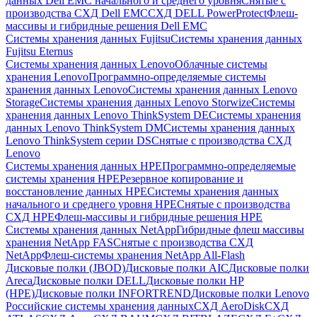
данных Dell EMC начального и среднего уровня
Снятые с
производства СХД Dell EMC
СХД DELL PowerProtect
Флеш-
массивы и гибридные решения Dell EMC
Системы хранения данных Fujitsu
Системы хранения данных
Fujitsu Eternus
Системы хранения данных Lenovo
Облачные системы
хранения Lenovo
Программно-определяемые системы
хранения данных Lenovo
Системы хранения данных Lenovo
Storage
Системы хранения данных Lenovo Storwize
Системы
хранения данных Lenovo ThinkSystem DE
Системы хранения
данных Lenovo ThinkSystem DM
Системы хранения данных
Lenovo ThinkSystem серии DS
Снятые с производства СХД
Lenovo
Системы хранения данных HPE
Программно-определяемые
системы хранения HPE
Резервное копирование и
восстановление данных HPE
Системы хранения данных
начального и среднего уровня HPE
Снятые с производства
СХД HPE
Флеш-массивы и гибридные решения HPE
Cистемы хранения данных NetApp
Гибридные флеш массивы
хранения NetApp FAS
Снятые с производства СХД
NetApp
Флеш-системы хранения NetApp All-Flash
Дисковые полки (JBOD)
Дисковые полки AIC
Дисковые полки
Areca
Дисковые полки DELL
Дисковые полки HP
(HPE)
Дисковые полки INFORTREND
Дисковые полки Lenovo
Российские системы хранения данных
СХД AeroDisk
СХД