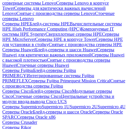
серверные системы Lenovo
Серверы Lenovo в корпусе
Tower
Серверы для критически важных вычислений
Lenovo
Снятые с производства серверы Lenovo
Стоечные
серверы Lenovo
Серверы HPE
Блейд-системы HPE
Вычислительные системы
HPE High Performance Computing (HPC)
Компонуемые IT
системы HPE Synergy
Сверхплотные серверы HPE
Серверы
HPE MicroServer
Серверы HPE в корпусе Tower
Серверы HPE
для установки в стойку
Снятые с производства серверы HPE
Серверы Huawei
Блейд-серверы и шасси Huawei
Серверы
Huawei для критически важных приложений
Серверы Huawei
с высокой плотностью
Снятые с производства серверы
Huawei
Стоечные серверы Huawei
Серверы Fujitsu
Блейд-серверы Fujitsu
PRIMERGY
Интегрированные системы Fujitsu
PRIMEFLEX
Серверы Fujitsu Primequest Mission Critical
Снятые
с производства серверы Fujitsu
Серверы Cisco
Блейд-серверы Cisco
Модульные серверы
Cisco
Стоечные серверы Cisco
Центральные устройства и
модули ввода-вывода Cisco UCS
Серверы Supermicro
Supermicro 1U
Supermicro 2U
Supermicro 4U
Серверы Oracle
Блейд-серверы и шасси Oracle
Серверы Oracle
SPARC
Серверы Oracle x86
Серверы Crusader
Серверы Rikor