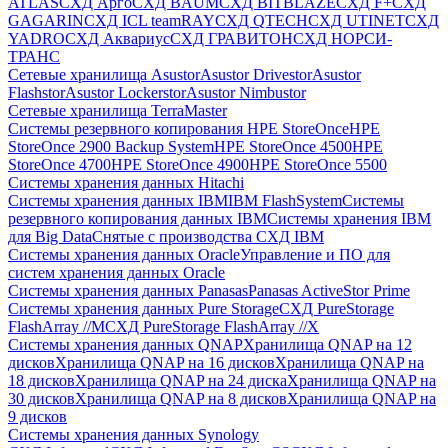
ATLAS
СХД Aрго
СХД BAUM
СХД BITBLAZE
СХД F+
СХД
GAGARIN
СХД ICL teamRAY
СХД QTECH
СХД UTINET
СХД
YADRO
СХД Аквариус
СХД ГРАВИТОН
СХД НОРСИ-
ТРАНС
Сетевые хранилища Asustor
Asustor Drivestor
Asustor
Flashstor
Asustor Lockerstor
Asustor Nimbustor
Сетевые хранилища TerraMaster
Системы резервного копирования HPE StoreOnce
HPE
StoreOnce 2900 Backup System
HPE StoreOnce 4500
HPE
StoreOnce 4700
HPE StoreOnce 4900
HPE StoreOnce 5500
Системы хранения данных Hitachi
Системы хранения данных IBM
IBM FlashSystem
Системы
резервного копирования данных IBM
Системы хранения IBM
для Big Data
Снятые с производства СХД IBM
Системы хранения данных Oracle
Управление и ПО для
систем хранения данных Oracle
Системы хранения данных Panasas
Panasas ActiveStor Prime
Системы хранения данных Pure Storage
СХД PureStorage
FlashArray //M
СХД PureStorage FlashArray //X
Системы хранения данных QNAP
Хранилища QNAP на 12
дисков
Хранилища QNAP на 16 дисков
Хранилища QNAP на
18 дисков
Хранилища QNAP на 24 диска
Хранилища QNAP на
30 дисков
Хранилища QNAP на 8 дисков
Хранилища QNAP на
9 дисков
Системы хранения данных Synology