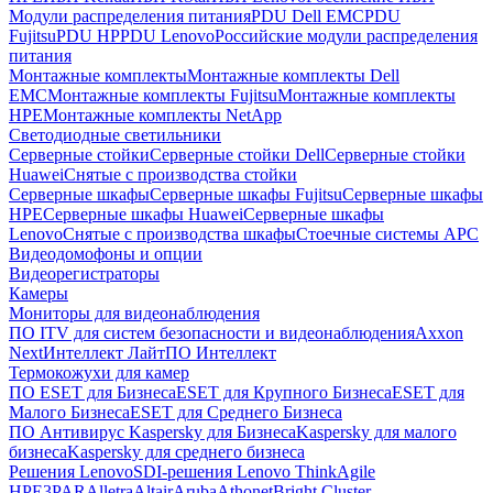
Модули распределения питания
PDU Dell EMC
PDU
Fujitsu
PDU HP
PDU Lenovo
Российские модули распределения
питания
Монтажные комплекты
Монтажные комплекты Dell
EMC
Монтажные комплекты Fujitsu
Монтажные комплекты
HPE
Монтажные комплекты NetApp
Светодиодные светильники
Серверные стойки
Серверные стойки Dell
Серверные стойки
Huawei
Снятые с производства стойки
Серверные шкафы
Серверные шкафы Fujitsu
Серверные шкафы
HPE
Серверные шкафы Huawei
Серверные шкафы
Lenovo
Снятые с производства шкафы
Стоечные системы APC
Видеодомофоны и опции
Видеорегистраторы
Камеры
Мониторы для видеонаблюдения
ПО ITV для систем безопасности и видеонаблюдения
Axxon
Next
Интеллект Лайт
ПО Интеллект
Термокожухи для камер
ПО ESET для Бизнеса
ESET для Крупного Бизнеса
ESET для
Малого Бизнеса
ESET для Среднего Бизнеса
ПО Антивирус Kaspersky для Бизнеса
Kaspersky для малого
бизнеса
Kaspersky для среднего бизнеса
Решения Lenovo
SDI-решения Lenovo ThinkAgile
HPE
3PAR
Alletra
Altair
Aruba
Athonet
Bright Cluster