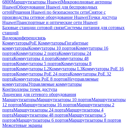
6800
Маршрутизаторы Huawei
Микроволновые антенны
Huawei
Оборудование Huawei для беспроводных
сетей
Решения Huawei по безопасности сети
Снятое с
производства сетевое оборудование Huawei
Точки доступа
Huawei
Транспортные и оптические сети Huawei
Базовые станции сотовой связи
Системы питания для сотовых
станций
Видеоконференцсвязь
Коммутаторы
PoE Коммутаторы
Гигабитные
коммутаторы
Коммутаторы 10 портов
Коммутаторы 16
портов
Коммутаторы 2 порта
Коммутаторы 24
порта
Коммутаторы 4 порта
Коммутаторы 48
портов
Коммутаторы 5 портов
Коммутаторы 8
портов
Коммутаторы L2
Коммутаторы L3
Коммутаторы PoE 16
портов
Коммутаторы PoE 24 порта
Коммутаторы PoE 32
порта
Коммутаторы PoE 8 портов
Неуправляемые
коммутаторы
Управляемые коммутаторы
Контроллеры точек доступа
Лицензии для сетевого оборудования
Маршрутизаторы
Маршрутизаторы 10 портов
Маршрутизаторы
12 портов
Маршрутизаторы 16 портов
Маршрутизаторы 2
порта
Маршрутизаторы 24 порта
Маршрутизаторы 4
порта
Маршрутизаторы 48 портов
Маршрутизаторы 5
портов
Маршрутизаторы 6 портов
Маршрутизаторы 8 портов
Межсетевые экраны