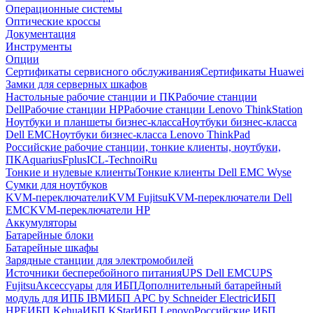
Операционные системы
Оптические кроссы
Документация
Инструменты
Опции
Сертификаты сервисного обслуживания
Сертификаты Huawei
Замки для серверных шкафов
Настольные рабочие станции и ПК
Рабочие станции
Dell
Рабочие станции HP
Рабочие станции Lenovo ThinkStation
Ноутбуки и планшеты бизнес-класса
Ноутбуки бизнес-класса
Dell EMC
Ноутбуки бизнес-класса Lenovo ThinkPad
Российские рабочие станции, тонкие клиенты, ноутбуки,
ПК
Aquarius
Fplus
ICL-Techno
iRu
Тонкие и нулевые клиенты
Тонкие клиенты Dell EMC Wyse
Сумки для ноутбуков
KVM-переключатели
KVM Fujitsu
KVM-переключатели Dell
EMC
KVM-переключатели HP
Аккумуляторы
Батарейные блоки
Батарейные шкафы
Зарядные станции для электромобилей
Источники бесперебойного питания
UPS Dell EMC
UPS
Fujitsu
Аксессуары для ИБП
Дополнительный батарейный
модуль для ИПБ IBM
ИБП APC by Schneider Electric
ИБП
HPE
ИБП Kehua
ИБП KStar
ИБП Lenovo
Российские ИБП