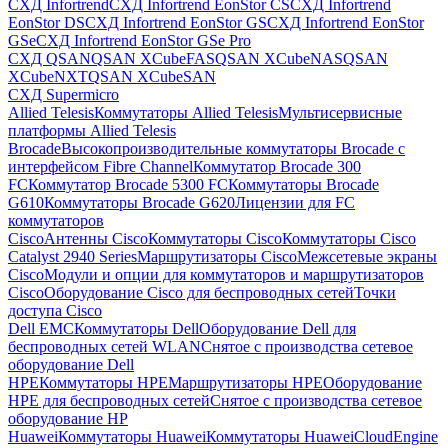
СХД Infortrend
СХД Infortrend EonStor CS
СХД Infortrend
EonStor DS
СХД Infortrend EonStor GS
СХД Infortrend EonStor
GSe
СХД Infortrend EonStor GSe Pro
СХД QSAN
QSAN XCubeFAS
QSAN XCubeNAS
QSAN
XCubeNXT
QSAN XCubeSAN
СХД Supermicro
Allied Telesis
Коммутаторы Allied Telesis
Мультисервисные
платформы Allied Telesis
Brocade
Высокопроизводительные коммутаторы Brocade с
интерфейсом Fibre Channel
Коммутатор Brocade 300
FC
Коммутатор Brocade 5300 FC
Коммутаторы Brocade
G610
Коммутаторы Brocade G620
Лицензии для FC
коммутаторов
Cisco
Антенны Cisco
Коммутаторы Cisco
Коммутаторы Cisco
Catalyst 2940 Series
Маршрутизаторы Cisco
Межсетевые экраны
Cisco
Модули и опции для коммутаторов и маршрутизаторов
Cisco
Оборудование Cisco для беспроводных сетей
Точки
доступа Cisco
Dell EMC
Коммутаторы Dell
Оборудование Dell для
беспроводных сетей WLAN
Снятое с производства сетевое
оборудование Dell
HPE
Коммутаторы HPE
Маршрутизаторы HPE
Оборудование
HPE для беспроводных сетей
Снятое с производства сетевое
оборудование HP
Huawei
Коммутаторы Huawei
Коммутаторы HuaweiCloudEngine