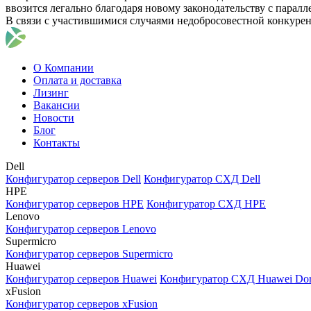
ввозится легально благодаря новому законодательству с парал
В связи с участившимися случаями недобросовестной конкуре
О Компании
Оплата и доставка
Лизинг
Вакансии
Новости
Блог
Контакты
Dell
Конфигуратор серверов Dell
Конфигуратор СХД Dell
HPE
Конфигуратор серверов HPE
Конфигуратор СХД HPE
Lenovo
Конфигуратор серверов Lenovo
Supermicro
Конфигуратор серверов Supermicro
Huawei
Конфигуратор серверов Huawei
Конфигуратор СХД Huawei Do
xFusion
Конфигуратор серверов xFusion