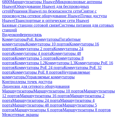
6800
Маршрутизаторы Huawei
Микроволновые антенны
Huawei
Оборудование Huawei для беспроводных
сетей
Решения Huawei по безопасности сети
Снятое с
производства сетевое оборудование Huawei
Точки доступа
Huawei
Транспортные и оптические сети Huawei
Базовые станции сотовой связи
Системы питания для сотовых
станций
Видеоконференцсвязь
Коммутаторы
PoE Коммутаторы
Гигабитные
коммутаторы
Коммутаторы 10 портов
Коммутаторы 16
портов
Коммутаторы 2 порта
Коммутаторы 24
порта
Коммутаторы 4 порта
Коммутаторы 48
портов
Коммутаторы 5 портов
Коммутаторы 8
портов
Коммутаторы L2
Коммутаторы L3
Коммутаторы PoE 16
портов
Коммутаторы PoE 24 порта
Коммутаторы PoE 32
порта
Коммутаторы PoE 8 портов
Неуправляемые
коммутаторы
Управляемые коммутаторы
Контроллеры точек доступа
Лицензии для сетевого оборудования
Маршрутизаторы
Маршрутизаторы 10 портов
Маршрутизаторы
12 портов
Маршрутизаторы 16 портов
Маршрутизаторы 2
порта
Маршрутизаторы 24 порта
Маршрутизаторы 4
порта
Маршрутизаторы 48 портов
Маршрутизаторы 5
портов
Маршрутизаторы 6 портов
Маршрутизаторы 8 портов
Межсетевые экраны