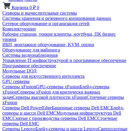
Корзина
0
₽
0
Серверы и вычислительные системы
Системы хранения и резервного копирования данных
Сетевое оборудование и организация сетей
Комплектующие
Рабочие станции, тонкие клиенты, ноутбуки, ПК бизнес
уровня
ИБП, монтажное оборудование, KVM, опции
Оборудование для майнинга
Системы видеонаблюдения
Управление IT-инфраструктурой и программное обеспечение
Программное обеспечение
Модульные ЦОД
Серверы для искусственного интеллекта
GPU серверы
Серверы xFusion
GPU-серверы xFusion
Блейд-серверы
xFusion
Серверы xFusion для критически важных
задач
Серверы высокой плотности xFusion
Стоечные серверы
xFusion
Серверы Dell PowerEdge
Башенные серверы Dell EMC
Блейд-
серверы и шасси Dell EMC
Модульная инфраструктура Dell
EMC
Снятые с производства серверы Dell EMC
Стоечные
серверы Dell EMC
Серверы Lenovo
Блейд-серверы и шасси Lenovo
Сверхплотные