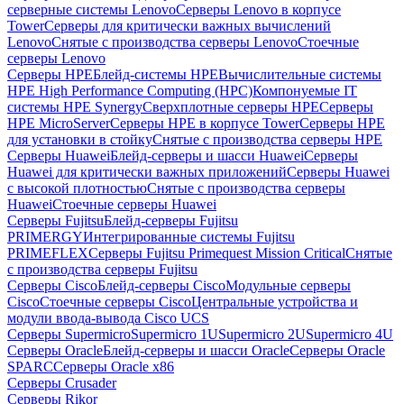
серверные системы Lenovo
Серверы Lenovo в корпусе
Tower
Серверы для критически важных вычислений
Lenovo
Снятые с производства серверы Lenovo
Стоечные
серверы Lenovo
Серверы HPE
Блейд-системы HPE
Вычислительные системы
HPE High Performance Computing (HPC)
Компонуемые IT
системы HPE Synergy
Сверхплотные серверы HPE
Серверы
HPE MicroServer
Серверы HPE в корпусе Tower
Серверы HPE
для установки в стойку
Снятые с производства серверы HPE
Серверы Huawei
Блейд-серверы и шасси Huawei
Серверы
Huawei для критически важных приложений
Серверы Huawei
с высокой плотностью
Снятые с производства серверы
Huawei
Стоечные серверы Huawei
Серверы Fujitsu
Блейд-серверы Fujitsu
PRIMERGY
Интегрированные системы Fujitsu
PRIMEFLEX
Серверы Fujitsu Primequest Mission Critical
Снятые
с производства серверы Fujitsu
Серверы Cisco
Блейд-серверы Cisco
Модульные серверы
Cisco
Стоечные серверы Cisco
Центральные устройства и
модули ввода-вывода Cisco UCS
Серверы Supermicro
Supermicro 1U
Supermicro 2U
Supermicro 4U
Серверы Oracle
Блейд-серверы и шасси Oracle
Серверы Oracle
SPARC
Серверы Oracle x86
Серверы Crusader
Серверы Rikor