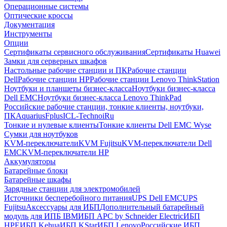
Операционные системы
Оптические кроссы
Документация
Инструменты
Опции
Сертификаты сервисного обслуживания
Сертификаты Huawei
Замки для серверных шкафов
Настольные рабочие станции и ПК
Рабочие станции
Dell
Рабочие станции HP
Рабочие станции Lenovo ThinkStation
Ноутбуки и планшеты бизнес-класса
Ноутбуки бизнес-класса
Dell EMC
Ноутбуки бизнес-класса Lenovo ThinkPad
Российские рабочие станции, тонкие клиенты, ноутбуки,
ПК
Aquarius
Fplus
ICL-Techno
iRu
Тонкие и нулевые клиенты
Тонкие клиенты Dell EMC Wyse
Сумки для ноутбуков
KVM-переключатели
KVM Fujitsu
KVM-переключатели Dell
EMC
KVM-переключатели HP
Аккумуляторы
Батарейные блоки
Батарейные шкафы
Зарядные станции для электромобилей
Источники бесперебойного питания
UPS Dell EMC
UPS
Fujitsu
Аксессуары для ИБП
Дополнительный батарейный
модуль для ИПБ IBM
ИБП APC by Schneider Electric
ИБП
HPE
ИБП Kehua
ИБП KStar
ИБП Lenovo
Российские ИБП