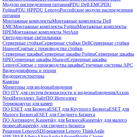
Модули распределения питания
PDU Dell EMC
PDU
Fujitsu
PDU HP
PDU Lenovo
Российские модули распределения
питания
Монтажные комплекты
Монтажные комплекты Dell
EMC
Монтажные комплекты Fujitsu
Монтажные комплекты
HPE
Монтажные комплекты NetApp
Светодиодные светильники
Серверные стойки
Серверные стойки Dell
Серверные стойки
Huawei
Снятые с производства стойки
Серверные шкафы
Серверные шкафы Fujitsu
Серверные шкафы
HPE
Серверные шкафы Huawei
Серверные шкафы
Lenovo
Снятые с производства шкафы
Стоечные системы APC
Видеодомофоны и опции
Видеорегистраторы
Камеры
Мониторы для видеонаблюдения
ПО ITV для систем безопасности и видеонаблюдения
Axxon
Next
Интеллект Лайт
ПО Интеллект
Термокожухи для камер
ПО ESET для Бизнеса
ESET для Крупного Бизнеса
ESET для
Малого Бизнеса
ESET для Среднего Бизнеса
ПО Антивирус Kaspersky для Бизнеса
Kaspersky для малого
бизнеса
Kaspersky для среднего бизнеса
Решения Lenovo
SDI-решения Lenovo ThinkAgile
HPE
3PAR
Alletra
Altair
Aruba
Athonet
Bright Cluster