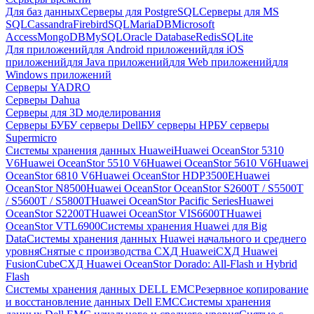
Для баз данных
Серверы для PostgreSQL
Серверы для MS
SQL
Cassandra
FirebirdSQL
MariaDB
Microsoft
Access
MongoDB
MySQL
Oracle Database
Redis
SQLite
Для приложений
для Android приложений
для iOS
приложений
для Java приложений
для Web приложений
для
Windows приложений
Серверы YADRO
Серверы Dahua
Серверы для 3D моделирования
Серверы БУ
БУ серверы Dell
БУ серверы HP
БУ серверы
Supermicro
Системы хранения данных Huawei
Huawei OceanStor 5310
V6
Huawei OceanStor 5510 V6
Huawei OceanStor 5610 V6
Huawei
OceanStor 6810 V6
Huawei OceanStor HDP3500E
Huawei
OceanStor N8500
Huawei OceanStor OceanStor S2600T / S5500T
/ S5600T / S5800T
Huawei OceanStor Pacific Series
Huawei
OceanStor S2200T
Huawei OceanStor VIS6600T
Huawei
OceanStor VTL6900
Системы хранения Huawei для Big
Data
Системы хранения данных Huawei начального и среднего
уровня
Снятые с производства СХД Huawei
СХД Huawei
FusionCube
СХД Huawei OceanStor Dorado: All-Flash и Hybrid
Flash
Системы хранения данных DELL EMC
Резервное копирование
и восстановление данных Dell EMC
Системы хранения