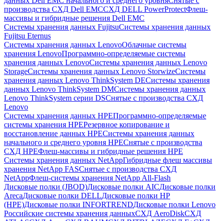
данных Dell EMC начального и среднего уровня
Снятые с
производства СХД Dell EMC
СХД DELL PowerProtect
Флеш-
массивы и гибридные решения Dell EMC
Системы хранения данных Fujitsu
Системы хранения данных
Fujitsu Eternus
Системы хранения данных Lenovo
Облачные системы
хранения Lenovo
Программно-определяемые системы
хранения данных Lenovo
Системы хранения данных Lenovo
Storage
Системы хранения данных Lenovo Storwize
Системы
хранения данных Lenovo ThinkSystem DE
Системы хранения
данных Lenovo ThinkSystem DM
Системы хранения данных
Lenovo ThinkSystem серии DS
Снятые с производства СХД
Lenovo
Системы хранения данных HPE
Программно-определяемые
системы хранения HPE
Резервное копирование и
восстановление данных HPE
Системы хранения данных
начального и среднего уровня HPE
Снятые с производства
СХД HPE
Флеш-массивы и гибридные решения HPE
Cистемы хранения данных NetApp
Гибридные флеш массивы
хранения NetApp FAS
Снятые с производства СХД
NetApp
Флеш-системы хранения NetApp All-Flash
Дисковые полки (JBOD)
Дисковые полки AIC
Дисковые полки
Areca
Дисковые полки DELL
Дисковые полки HP
(HPE)
Дисковые полки INFORTREND
Дисковые полки Lenovo
Российские системы хранения данных
СХД AeroDisk
СХД