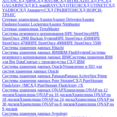
ATLAS
СХД Aрго
СХД BAUM
СХД BITBLAZE
СХД F+
СХД
GAGARIN
СХД ICL teamRAY
СХД QTECH
СХД UTINET
СХД
YADRO
СХД Аквариус
СХД ГРАВИТОН
СХД НОРСИ-
ТРАНС
Сетевые хранилища Asustor
Asustor Drivestor
Asustor
Flashstor
Asustor Lockerstor
Asustor Nimbustor
Сетевые хранилища TerraMaster
Системы резервного копирования HPE StoreOnce
HPE
StoreOnce 2900 Backup System
HPE StoreOnce 4500
HPE
StoreOnce 4700
HPE StoreOnce 4900
HPE StoreOnce 5500
Системы хранения данных Hitachi
Системы хранения данных IBM
IBM FlashSystem
Системы
резервного копирования данных IBM
Системы хранения IBM
для Big Data
Снятые с производства СХД IBM
Системы хранения данных Oracle
Управление и ПО для
систем хранения данных Oracle
Системы хранения данных Panasas
Panasas ActiveStor Prime
Системы хранения данных Pure Storage
СХД PureStorage
FlashArray //M
СХД PureStorage FlashArray //X
Системы хранения данных QNAP
Хранилища QNAP на 12
дисков
Хранилища QNAP на 16 дисков
Хранилища QNAP на
18 дисков
Хранилища QNAP на 24 диска
Хранилища QNAP на
30 дисков
Хранилища QNAP на 8 дисков
Хранилища QNAP на
9 дисков
Системы хранения данных Synology