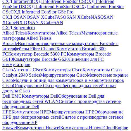
СХД Infortrend
СХД Infortrend EonStor CS
СХД Infortrend
EonStor DS
СХД Infortrend EonStor GS
СХД Infortrend EonStor
GSe
СХД Infortrend EonStor GSe Pro
СХД QSAN
QSAN XCubeFAS
QSAN XCubeNAS
QSAN
XCubeNXT
QSAN XCubeSAN
СХД Supermicro
Allied Telesis
Коммутаторы Allied Telesis
Мультисервисные
платформы Allied Telesis
Brocade
Высокопроизводительные коммутаторы Brocade с
интерфейсом Fibre Channel
Коммутатор Brocade 300
FC
Коммутатор Brocade 5300 FC
Коммутаторы Brocade
G610
Коммутаторы Brocade G620
Лицензии для FC
коммутаторов
Cisco
Антенны Cisco
Коммутаторы Cisco
Коммутаторы Cisco
Catalyst 2940 Series
Маршрутизаторы Cisco
Межсетевые экраны
Cisco
Модули и опции для коммутаторов и маршрутизаторов
Cisco
Оборудование Cisco для беспроводных сетей
Точки
доступа Cisco
Dell EMC
Коммутаторы Dell
Оборудование Dell для
беспроводных сетей WLAN
Снятое с производства сетевое
оборудование Dell
HPE
Коммутаторы HPE
Маршрутизаторы HPE
Оборудование
HPE для беспроводных сетей
Снятое с производства сетевое
оборудование HP
Huawei
Коммутаторы Huawei
Коммутаторы HuaweiCloudEngine