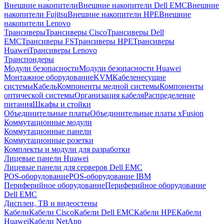
Внешние накопители
Внешние накопители Dell EMC
Внешние
накопители Fujitsu
Внешние накопители HPE
Внешние
накопители Lenovo
Трансиверы
Трансиверы Cisco
Трансиверы Dell
EMC
Трансиверы FS
Трансиверы HPE
Трансиверы
Huawei
Трансиверы Lenovo
Транспондеры
Модули безопасности
Модули безопасности Huawei
Монтажное оборудование
KVM
Кабеленесущие
системы
Кабель
Компоненты медной системы
Компоненты
оптической системы
Организация кабеля
Распределение
питания
Шкафы и стойки
Объединительные платы
Объединительные платы xFusion
Коммутационные модули
Коммутационные панели
Коммутационные розетки
Комплекты и модули для разработки
Лицевые панели Huawei
Лицевые панели для серверов Dell EMC
POS-оборудование
POS-оборудование IBM
Периферийное оборудование
Периферийное оборудование
Dell EMC
Дисплеи, ТВ и видеостены
Кабели
Кабели Cisco
Кабели Dell EMC
Кабели HPE
Кабели
Huawei
Кабели NetApp