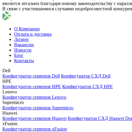
ввозится легально благодаря новому законодательству с парал
В связи с участившимися случаями недобросовестной конкуре
О Компании
Оплата и доставка
Лизинг
Вакансии
Новости
Блог
Контакты
Dell
Конфигуратор серверов Dell
Конфигуратор СХД Dell
HPE
Конфигуратор серверов HPE
Конфигуратор СХД HPE
Lenovo
Конфигуратор серверов Lenovo
Supermicro
Конфигуратор серверов Supermicro
Huawei
Конфигуратор серверов Huawei
Конфигуратор СХД Huawei Do
xFusion
Конфигуратор серверов xFusion