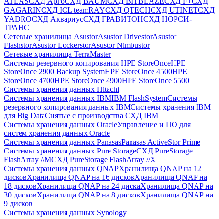
ATLAS
СХД Aрго
СХД BAUM
СХД BITBLAZE
СХД F+
СХД
GAGARIN
СХД ICL teamRAY
СХД QTECH
СХД UTINET
СХД
YADRO
СХД Аквариус
СХД ГРАВИТОН
СХД НОРСИ-
ТРАНС
Сетевые хранилища Asustor
Asustor Drivestor
Asustor
Flashstor
Asustor Lockerstor
Asustor Nimbustor
Сетевые хранилища TerraMaster
Системы резервного копирования HPE StoreOnce
HPE
StoreOnce 2900 Backup System
HPE StoreOnce 4500
HPE
StoreOnce 4700
HPE StoreOnce 4900
HPE StoreOnce 5500
Системы хранения данных Hitachi
Системы хранения данных IBM
IBM FlashSystem
Системы
резервного копирования данных IBM
Системы хранения IBM
для Big Data
Снятые с производства СХД IBM
Системы хранения данных Oracle
Управление и ПО для
систем хранения данных Oracle
Системы хранения данных Panasas
Panasas ActiveStor Prime
Системы хранения данных Pure Storage
СХД PureStorage
FlashArray //M
СХД PureStorage FlashArray //X
Системы хранения данных QNAP
Хранилища QNAP на 12
дисков
Хранилища QNAP на 16 дисков
Хранилища QNAP на
18 дисков
Хранилища QNAP на 24 диска
Хранилища QNAP на
30 дисков
Хранилища QNAP на 8 дисков
Хранилища QNAP на
9 дисков
Системы хранения данных Synology