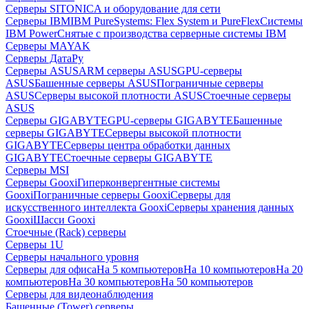
Серверы SITONICA и оборудование для сети
Серверы IBM
IBM PureSystems: Flex System и PureFlex
Системы
IBM Power
Снятые с производства серверные системы IBM
Серверы MAYAK
Серверы ДатаРу
Серверы ASUS
ARM серверы ASUS
GPU-серверы
ASUS
Башенные серверы ASUS
Пограничные серверы
ASUS
Серверы высокой плотности ASUS
Стоечные серверы
ASUS
Серверы GIGABYTE
GPU-серверы GIGABYTE
Башенные
серверы GIGABYTE
Серверы высокой плотности
GIGABYTE
Серверы центра обработки данных
GIGABYTE
Стоечные серверы GIGABYTE
Серверы MSI
Серверы Gooxi
Гиперконвергентные системы
Gooxi
Пограничные серверы Gooxi
Серверы для
искусственного интеллекта Gooxi
Серверы хранения данных
Gooxi
Шасси Gooxi
Стоечные (Rack) серверы
Серверы 1U
Серверы начального уровня
Серверы для офиса
На 5 компьютеров
На 10 компьютеров
На 20
компьютеров
На 30 компьютеров
На 50 компьютеров
Серверы для видеонаблюдения
Башенные (Tower) серверы