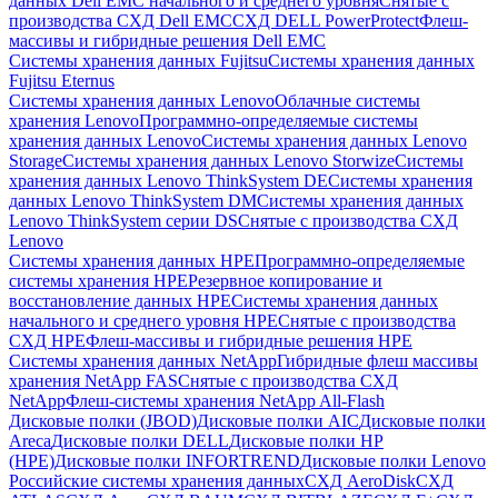
данных Dell EMC начального и среднего уровня
Снятые с
производства СХД Dell EMC
СХД DELL PowerProtect
Флеш-
массивы и гибридные решения Dell EMC
Системы хранения данных Fujitsu
Системы хранения данных
Fujitsu Eternus
Системы хранения данных Lenovo
Облачные системы
хранения Lenovo
Программно-определяемые системы
хранения данных Lenovo
Системы хранения данных Lenovo
Storage
Системы хранения данных Lenovo Storwize
Системы
хранения данных Lenovo ThinkSystem DE
Системы хранения
данных Lenovo ThinkSystem DM
Системы хранения данных
Lenovo ThinkSystem серии DS
Снятые с производства СХД
Lenovo
Системы хранения данных HPE
Программно-определяемые
системы хранения HPE
Резервное копирование и
восстановление данных HPE
Системы хранения данных
начального и среднего уровня HPE
Снятые с производства
СХД HPE
Флеш-массивы и гибридные решения HPE
Cистемы хранения данных NetApp
Гибридные флеш массивы
хранения NetApp FAS
Снятые с производства СХД
NetApp
Флеш-системы хранения NetApp All-Flash
Дисковые полки (JBOD)
Дисковые полки AIC
Дисковые полки
Areca
Дисковые полки DELL
Дисковые полки HP
(HPE)
Дисковые полки INFORTREND
Дисковые полки Lenovo
Российские системы хранения данных
СХД AeroDisk
СХД