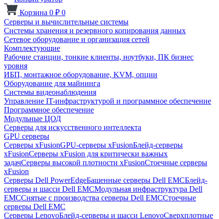
Корзина
0
₽
0
Серверы и вычислительные системы
Системы хранения и резервного копирования данных
Сетевое оборудование и организация сетей
Комплектующие
Рабочие станции, тонкие клиенты, ноутбуки, ПК бизнес
уровня
ИБП, монтажное оборудование, KVM, опции
Оборудование для майнинга
Системы видеонаблюдения
Управление IT-инфраструктурой и программное обеспечение
Программное обеспечение
Модульные ЦОД
Серверы для искусственного интеллекта
GPU серверы
Серверы xFusion
GPU-серверы xFusion
Блейд-серверы
xFusion
Серверы xFusion для критически важных
задач
Серверы высокой плотности xFusion
Стоечные серверы
xFusion
Серверы Dell PowerEdge
Башенные серверы Dell EMC
Блейд-
серверы и шасси Dell EMC
Модульная инфраструктура Dell
EMC
Снятые с производства серверы Dell EMC
Стоечные
серверы Dell EMC
Серверы Lenovo
Блейд-серверы и шасси Lenovo
Сверхплотные