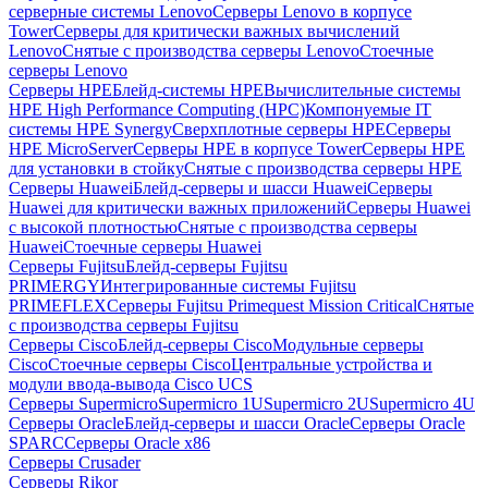
серверные системы Lenovo
Серверы Lenovo в корпусе
Tower
Серверы для критически важных вычислений
Lenovo
Снятые с производства серверы Lenovo
Стоечные
серверы Lenovo
Серверы HPE
Блейд-системы HPE
Вычислительные системы
HPE High Performance Computing (HPC)
Компонуемые IT
системы HPE Synergy
Сверхплотные серверы HPE
Серверы
HPE MicroServer
Серверы HPE в корпусе Tower
Серверы HPE
для установки в стойку
Снятые с производства серверы HPE
Серверы Huawei
Блейд-серверы и шасси Huawei
Серверы
Huawei для критически важных приложений
Серверы Huawei
с высокой плотностью
Снятые с производства серверы
Huawei
Стоечные серверы Huawei
Серверы Fujitsu
Блейд-серверы Fujitsu
PRIMERGY
Интегрированные системы Fujitsu
PRIMEFLEX
Серверы Fujitsu Primequest Mission Critical
Снятые
с производства серверы Fujitsu
Серверы Cisco
Блейд-серверы Cisco
Модульные серверы
Cisco
Стоечные серверы Cisco
Центральные устройства и
модули ввода-вывода Cisco UCS
Серверы Supermicro
Supermicro 1U
Supermicro 2U
Supermicro 4U
Серверы Oracle
Блейд-серверы и шасси Oracle
Серверы Oracle
SPARC
Серверы Oracle x86
Серверы Crusader
Серверы Rikor