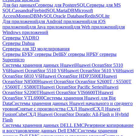
Для баз данных
Серверы для PostgreSQL
Серверы для MS
SQL
Cassandra
FirebirdSQL
MariaDB
Microsoft
Access
MongoDB
MySQL
Oracle Database
Redis
SQLite
Для приложений
для Android приложений
для iOS
приложений
для Java приложений
для Web приложений
для
Windows приложений
Серверы YADRO
Серверы Dahua
Серверы для 3D моделирования
Серверы БУ
БУ серверы Dell
БУ серверы HP
БУ серверы
Supermicro
Системы хранения данных Huawei
Huawei OceanStor 5310
V6
Huawei OceanStor 5510 V6
Huawei OceanStor 5610 V6
Huawei
OceanStor 6810 V6
Huawei OceanStor HDP3500E
Huawei
OceanStor N8500
Huawei OceanStor OceanStor S2600T / S5500T
/ S5600T / S5800T
Huawei OceanStor Pacific Series
Huawei
OceanStor S2200T
Huawei OceanStor VIS6600T
Huawei
OceanStor VTL6900
Системы хранения Huawei для Big
Data
Системы хранения данных Huawei начального и среднего
уровня
Снятые с производства СХД Huawei
СХД Huawei
FusionCube
СХД Huawei OceanStor Dorado: All-Flash и Hybrid
Flash
Системы хранения данных DELL EMC
Резервное копирование
и восстановление данных Dell EMC
Системы хранения