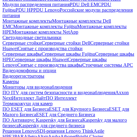
Модули распределения питания
PDU Dell EMC
PDU
Fujitsu
PDU HP
PDU Lenovo
Российские модули распределения
питания
Монтажные комплекты
Монтажные комплекты Dell
EMC
Монтажные комплекты Fujitsu
Монтажные комплекты
HPE
Монтажные комплекты NetApp
Светодиодные светильники
Серверные стойки
Серверные стойки Dell
Серверные стойки
Huawei
Снятые с производства стойки
Серверные шкафы
Серверные шкафы Fujitsu
Серверные шкафы
HPE
Серверные шкафы Huawei
Серверные шкафы
Lenovo
Снятые с производства шкафы
Стоечные системы APC
Видеодомофоны и опции
Видеорегистраторы
Камеры
Мониторы для видеонаблюдения
ПО ITV для систем безопасности и видеонаблюдения
Axxon
Next
Интеллект Лайт
ПО Интеллект
Термокожухи для камер
ПО ESET для Бизнеса
ESET для Крупного Бизнеса
ESET для
Малого Бизнеса
ESET для Среднего Бизнеса
ПО Антивирус Kaspersky для Бизнеса
Kaspersky для малого
бизнеса
Kaspersky для среднего бизнеса
Решения Lenovo
SDI-решения Lenovo ThinkAgile
HPE
3PAR
Alletra
Altair
Aruba
Athonet
Bright Cluster