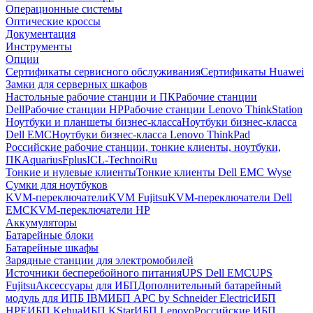
Операционные системы
Оптические кроссы
Документация
Инструменты
Опции
Сертификаты сервисного обслуживания
Сертификаты Huawei
Замки для серверных шкафов
Настольные рабочие станции и ПК
Рабочие станции
Dell
Рабочие станции HP
Рабочие станции Lenovo ThinkStation
Ноутбуки и планшеты бизнес-класса
Ноутбуки бизнес-класса
Dell EMC
Ноутбуки бизнес-класса Lenovo ThinkPad
Российские рабочие станции, тонкие клиенты, ноутбуки,
ПК
Aquarius
Fplus
ICL-Techno
iRu
Тонкие и нулевые клиенты
Тонкие клиенты Dell EMC Wyse
Сумки для ноутбуков
KVM-переключатели
KVM Fujitsu
KVM-переключатели Dell
EMC
KVM-переключатели HP
Аккумуляторы
Батарейные блоки
Батарейные шкафы
Зарядные станции для электромобилей
Источники бесперебойного питания
UPS Dell EMC
UPS
Fujitsu
Аксессуары для ИБП
Дополнительный батарейный
модуль для ИПБ IBM
ИБП APC by Schneider Electric
ИБП
HPE
ИБП Kehua
ИБП KStar
ИБП Lenovo
Российские ИБП