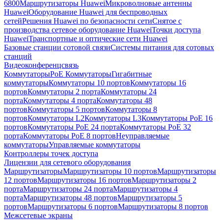
6800
Маршрутизаторы Huawei
Микроволновые антенны
Huawei
Оборудование Huawei для беспроводных
сетей
Решения Huawei по безопасности сети
Снятое с
производства сетевое оборудование Huawei
Точки доступа
Huawei
Транспортные и оптические сети Huawei
Базовые станции сотовой связи
Системы питания для сотовых
станций
Видеоконференцсвязь
Коммутаторы
PoE Коммутаторы
Гигабитные
коммутаторы
Коммутаторы 10 портов
Коммутаторы 16
портов
Коммутаторы 2 порта
Коммутаторы 24
порта
Коммутаторы 4 порта
Коммутаторы 48
портов
Коммутаторы 5 портов
Коммутаторы 8
портов
Коммутаторы L2
Коммутаторы L3
Коммутаторы PoE 16
портов
Коммутаторы PoE 24 порта
Коммутаторы PoE 32
порта
Коммутаторы PoE 8 портов
Неуправляемые
коммутаторы
Управляемые коммутаторы
Контроллеры точек доступа
Лицензии для сетевого оборудования
Маршрутизаторы
Маршрутизаторы 10 портов
Маршрутизаторы
12 портов
Маршрутизаторы 16 портов
Маршрутизаторы 2
порта
Маршрутизаторы 24 порта
Маршрутизаторы 4
порта
Маршрутизаторы 48 портов
Маршрутизаторы 5
портов
Маршрутизаторы 6 портов
Маршрутизаторы 8 портов
Межсетевые экраны