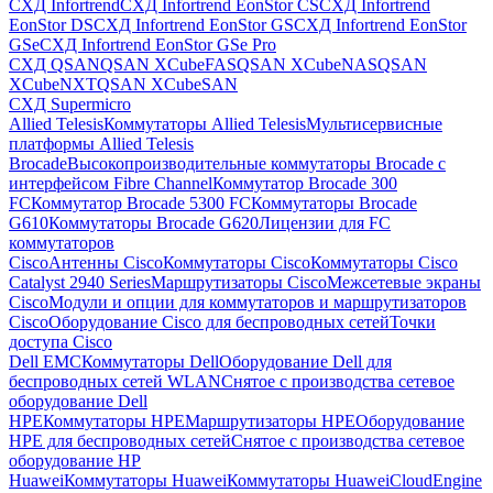
СХД Infortrend
СХД Infortrend EonStor CS
СХД Infortrend
EonStor DS
СХД Infortrend EonStor GS
СХД Infortrend EonStor
GSe
СХД Infortrend EonStor GSe Pro
СХД QSAN
QSAN XCubeFAS
QSAN XCubeNAS
QSAN
XCubeNXT
QSAN XCubeSAN
СХД Supermicro
Allied Telesis
Коммутаторы Allied Telesis
Мультисервисные
платформы Allied Telesis
Brocade
Высокопроизводительные коммутаторы Brocade с
интерфейсом Fibre Channel
Коммутатор Brocade 300
FC
Коммутатор Brocade 5300 FC
Коммутаторы Brocade
G610
Коммутаторы Brocade G620
Лицензии для FC
коммутаторов
Cisco
Антенны Cisco
Коммутаторы Cisco
Коммутаторы Cisco
Catalyst 2940 Series
Маршрутизаторы Cisco
Межсетевые экраны
Cisco
Модули и опции для коммутаторов и маршрутизаторов
Cisco
Оборудование Cisco для беспроводных сетей
Точки
доступа Cisco
Dell EMC
Коммутаторы Dell
Оборудование Dell для
беспроводных сетей WLAN
Снятое с производства сетевое
оборудование Dell
HPE
Коммутаторы HPE
Маршрутизаторы HPE
Оборудование
HPE для беспроводных сетей
Снятое с производства сетевое
оборудование HP
Huawei
Коммутаторы Huawei
Коммутаторы HuaweiCloudEngine