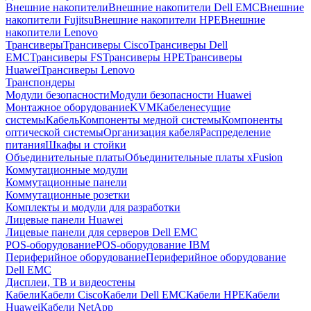
Внешние накопители
Внешние накопители Dell EMC
Внешние
накопители Fujitsu
Внешние накопители HPE
Внешние
накопители Lenovo
Трансиверы
Трансиверы Cisco
Трансиверы Dell
EMC
Трансиверы FS
Трансиверы HPE
Трансиверы
Huawei
Трансиверы Lenovo
Транспондеры
Модули безопасности
Модули безопасности Huawei
Монтажное оборудование
KVM
Кабеленесущие
системы
Кабель
Компоненты медной системы
Компоненты
оптической системы
Организация кабеля
Распределение
питания
Шкафы и стойки
Объединительные платы
Объединительные платы xFusion
Коммутационные модули
Коммутационные панели
Коммутационные розетки
Комплекты и модули для разработки
Лицевые панели Huawei
Лицевые панели для серверов Dell EMC
POS-оборудование
POS-оборудование IBM
Периферийное оборудование
Периферийное оборудование
Dell EMC
Дисплеи, ТВ и видеостены
Кабели
Кабели Cisco
Кабели Dell EMC
Кабели HPE
Кабели
Huawei
Кабели NetApp