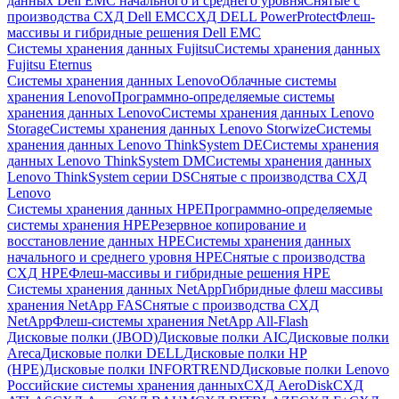
данных Dell EMC начального и среднего уровня
Снятые с
производства СХД Dell EMC
СХД DELL PowerProtect
Флеш-
массивы и гибридные решения Dell EMC
Системы хранения данных Fujitsu
Системы хранения данных
Fujitsu Eternus
Системы хранения данных Lenovo
Облачные системы
хранения Lenovo
Программно-определяемые системы
хранения данных Lenovo
Системы хранения данных Lenovo
Storage
Системы хранения данных Lenovo Storwize
Системы
хранения данных Lenovo ThinkSystem DE
Системы хранения
данных Lenovo ThinkSystem DM
Системы хранения данных
Lenovo ThinkSystem серии DS
Снятые с производства СХД
Lenovo
Системы хранения данных HPE
Программно-определяемые
системы хранения HPE
Резервное копирование и
восстановление данных HPE
Системы хранения данных
начального и среднего уровня HPE
Снятые с производства
СХД HPE
Флеш-массивы и гибридные решения HPE
Cистемы хранения данных NetApp
Гибридные флеш массивы
хранения NetApp FAS
Снятые с производства СХД
NetApp
Флеш-системы хранения NetApp All-Flash
Дисковые полки (JBOD)
Дисковые полки AIC
Дисковые полки
Areca
Дисковые полки DELL
Дисковые полки HP
(HPE)
Дисковые полки INFORTREND
Дисковые полки Lenovo
Российские системы хранения данных
СХД AeroDisk
СХД