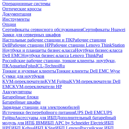
Операционные системы
Оптические кроссы
Документация
Инструменты
Опции
Сертификаты сервисного обслуживания
Сертификаты Huawei
Замки для серверных шкафов
Настольные рабочие станции и ПК
Рабочие станции
Dell
Рабочие станции HP
Рабочие станции Lenovo ThinkStation
Ноутбуки и планшеты бизнес-класса
Ноутбуки бизнес-класса
Dell EMC
Ноутбуки бизнес-класса Lenovo ThinkPad
Российские рабочие станции, тонкие клиенты, ноутбуки,
ПК
Aquarius
Fplus
ICL-Techno
iRu
Тонкие и нулевые клиенты
Тонкие клиенты Dell EMC Wyse
Сумки для ноутбуков
KVM-переключатели
KVM Fujitsu
KVM-переключатели Dell
EMC
KVM-переключатели HP
Аккумуляторы
Батарейные блоки
Батарейные шкафы
Зарядные станции для электромобилей
Источники бесперебойного питания
UPS Dell EMC
UPS
Fujitsu
Аксессуары для ИБП
Дополнительный батарейный
модуль для ИПБ IBM
ИБП APC by Schneider Electric
ИБП
HPE
ИБП Kehua
ИБП KStar
ИБП Lenovo
Российские ИБП