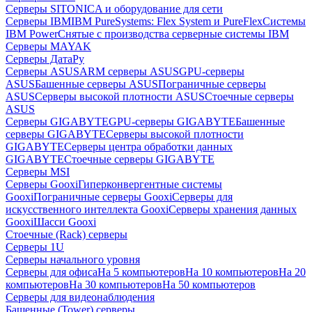
Серверы SITONICA и оборудование для сети
Серверы IBM
IBM PureSystems: Flex System и PureFlex
Системы
IBM Power
Снятые с производства серверные системы IBM
Серверы MAYAK
Серверы ДатаРу
Серверы ASUS
ARM серверы ASUS
GPU-серверы
ASUS
Башенные серверы ASUS
Пограничные серверы
ASUS
Серверы высокой плотности ASUS
Стоечные серверы
ASUS
Серверы GIGABYTE
GPU-серверы GIGABYTE
Башенные
серверы GIGABYTE
Серверы высокой плотности
GIGABYTE
Серверы центра обработки данных
GIGABYTE
Стоечные серверы GIGABYTE
Серверы MSI
Серверы Gooxi
Гиперконвергентные системы
Gooxi
Пограничные серверы Gooxi
Серверы для
искусственного интеллекта Gooxi
Серверы хранения данных
Gooxi
Шасси Gooxi
Стоечные (Rack) серверы
Серверы 1U
Серверы начального уровня
Серверы для офиса
На 5 компьютеров
На 10 компьютеров
На 20
компьютеров
На 30 компьютеров
На 50 компьютеров
Серверы для видеонаблюдения
Башенные (Tower) серверы