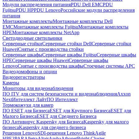
Модули распределения питания
PDU Dell EMC
PDU
Fujitsu
PDU HP
PDU Lenovo
Российские модули распределения
питания
Монтажные комплекты
Монтажные комплекты Dell
EMC
Монтажные комплекты Fujitsu
Монтажные комплекты
HPE
Монтажные комплекты NetApp
Светодиодные светильники
Серверные стойки
Серверные стойки Dell
Серверные стойки
Huawei
Снятые с производства стойки
Серверные шкафы
Серверные шкафы Fujitsu
Серверные шкафы
HPE
Серверные шкафы Huawei
Серверные шкафы
Lenovo
Снятые с производства шкафы
Стоечные системы APC
Видеодомофоны и опции
Видеорегистраторы
Камеры
Мониторы для видеонаблюдения
ПО ITV для систем безопасности и видеонаблюдения
Axxon
Next
Интеллект Лайт
ПО Интеллект
Термокожухи для камер
ПО ESET для Бизнеса
ESET для Крупного Бизнеса
ESET для
Малого Бизнеса
ESET для Среднего Бизнеса
ПО Антивирус Kaspersky для Бизнеса
Kaspersky для малого
бизнеса
Kaspersky для среднего бизнеса
Решения Lenovo
SDI-решения Lenovo ThinkAgile
HPE
3PAR
Alletra
Altair
Aruba
Athonet
Bright Cluster