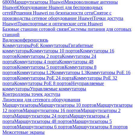
6800
Маршрутизаторы Huawei
Микроволновые антенны
Huawei
Оборудование Huawei для беспроводных
сетей
Решения Huawei по безопасности сети
Снятое с
производства сетевое оборудование Huawei
Точки доступа
Huawei
Транспортные и оптические сети Huawei
Базовые станции сотовой связи
Системы питания для сотовых
станций
Видеоконференцсвязь
Коммутаторы
PoE Коммутаторы
Гигабитные
коммутаторы
Коммутаторы 10 портов
Коммутаторы 16
портов
Коммутаторы 2 порта
Коммутаторы 24
порта
Коммутаторы 4 порта
Коммутаторы 48
портов
Коммутаторы 5 портов
Коммутаторы 8
портов
Коммутаторы L2
Коммутаторы L3
Коммутаторы PoE 16
портов
Коммутаторы PoE 24 порта
Коммутаторы PoE 32
порта
Коммутаторы PoE 8 портов
Неуправляемые
коммутаторы
Управляемые коммутаторы
Контроллеры точек доступа
Лицензии для сетевого оборудования
Маршрутизаторы
Маршрутизаторы 10 портов
Маршрутизаторы
12 портов
Маршрутизаторы 16 портов
Маршрутизаторы 2
порта
Маршрутизаторы 24 порта
Маршрутизаторы 4
порта
Маршрутизаторы 48 портов
Маршрутизаторы 5
портов
Маршрутизаторы 6 портов
Маршрутизаторы 8 портов
Межсетевые экраны