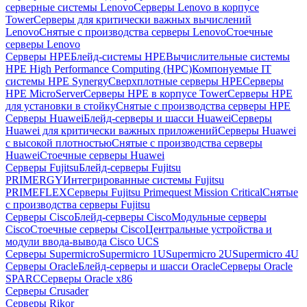
серверные системы Lenovo
Серверы Lenovo в корпусе
Tower
Серверы для критически важных вычислений
Lenovo
Снятые с производства серверы Lenovo
Стоечные
серверы Lenovo
Серверы HPE
Блейд-системы HPE
Вычислительные системы
HPE High Performance Computing (HPC)
Компонуемые IT
системы HPE Synergy
Сверхплотные серверы HPE
Серверы
HPE MicroServer
Серверы HPE в корпусе Tower
Серверы HPE
для установки в стойку
Снятые с производства серверы HPE
Серверы Huawei
Блейд-серверы и шасси Huawei
Серверы
Huawei для критически важных приложений
Серверы Huawei
с высокой плотностью
Снятые с производства серверы
Huawei
Стоечные серверы Huawei
Серверы Fujitsu
Блейд-серверы Fujitsu
PRIMERGY
Интегрированные системы Fujitsu
PRIMEFLEX
Серверы Fujitsu Primequest Mission Critical
Снятые
с производства серверы Fujitsu
Серверы Cisco
Блейд-серверы Cisco
Модульные серверы
Cisco
Стоечные серверы Cisco
Центральные устройства и
модули ввода-вывода Cisco UCS
Серверы Supermicro
Supermicro 1U
Supermicro 2U
Supermicro 4U
Серверы Oracle
Блейд-серверы и шасси Oracle
Серверы Oracle
SPARC
Серверы Oracle x86
Серверы Crusader
Серверы Rikor