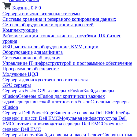
Корзина
0
₽
0
Серверы и вычислительные системы
Системы хранения и резервного копирования данных
Сетевое оборудование и организация сетей
Комплектующие
Рабочие станции, тонкие клиенты, ноутбуки, ПК бизнес
уровня
ИБП, монтажное оборудование, KVM, опции
Оборудование для майнинга
Системы видеонаблюдения
Управление IT-инфраструктурой и программное обеспечение
Программное обеспечение
Модульные ЦОД
Серверы для искусственного интеллекта
GPU серверы
Серверы xFusion
GPU-серверы xFusion
Блейд-серверы
xFusion
Серверы xFusion для критически важных
задач
Серверы высокой плотности xFusion
Стоечные серверы
xFusion
Серверы Dell PowerEdge
Башенные серверы Dell EMC
Блейд-
серверы и шасси Dell EMC
Модульная инфраструктура Dell
EMC
Снятые с производства серверы Dell EMC
Стоечные
серверы Dell EMC
Серверы Lenovo
Блейд-серверы и шасси Lenovo
Сверхплотные