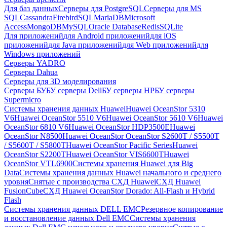
Для баз данных
Серверы для PostgreSQL
Серверы для MS
SQL
Cassandra
FirebirdSQL
MariaDB
Microsoft
Access
MongoDB
MySQL
Oracle Database
Redis
SQLite
Для приложений
для Android приложений
для iOS
приложений
для Java приложений
для Web приложений
для
Windows приложений
Серверы YADRO
Серверы Dahua
Серверы для 3D моделирования
Серверы БУ
БУ серверы Dell
БУ серверы HP
БУ серверы
Supermicro
Системы хранения данных Huawei
Huawei OceanStor 5310
V6
Huawei OceanStor 5510 V6
Huawei OceanStor 5610 V6
Huawei
OceanStor 6810 V6
Huawei OceanStor HDP3500E
Huawei
OceanStor N8500
Huawei OceanStor OceanStor S2600T / S5500T
/ S5600T / S5800T
Huawei OceanStor Pacific Series
Huawei
OceanStor S2200T
Huawei OceanStor VIS6600T
Huawei
OceanStor VTL6900
Системы хранения Huawei для Big
Data
Системы хранения данных Huawei начального и среднего
уровня
Снятые с производства СХД Huawei
СХД Huawei
FusionCube
СХД Huawei OceanStor Dorado: All-Flash и Hybrid
Flash
Системы хранения данных DELL EMC
Резервное копирование
и восстановление данных Dell EMC
Системы хранения