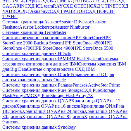
ATLAS
СХД Aрго
СХД BAUM
СХД BITBLAZE
СХД F+
СХД
GAGARIN
СХД ICL teamRAY
СХД QTECH
СХД UTINET
СХД
YADRO
СХД Аквариус
СХД ГРАВИТОН
СХД НОРСИ-
ТРАНС
Сетевые хранилища Asustor
Asustor Drivestor
Asustor
Flashstor
Asustor Lockerstor
Asustor Nimbustor
Сетевые хранилища TerraMaster
Системы резервного копирования HPE StoreOnce
HPE
StoreOnce 2900 Backup System
HPE StoreOnce 4500
HPE
StoreOnce 4700
HPE StoreOnce 4900
HPE StoreOnce 5500
Системы хранения данных Hitachi
Системы хранения данных IBM
IBM FlashSystem
Системы
резервного копирования данных IBM
Системы хранения IBM
для Big Data
Снятые с производства СХД IBM
Системы хранения данных Oracle
Управление и ПО для
систем хранения данных Oracle
Системы хранения данных Panasas
Panasas ActiveStor Prime
Системы хранения данных Pure Storage
СХД PureStorage
FlashArray //M
СХД PureStorage FlashArray //X
Системы хранения данных QNAP
Хранилища QNAP на 12
дисков
Хранилища QNAP на 16 дисков
Хранилища QNAP на
18 дисков
Хранилища QNAP на 24 диска
Хранилища QNAP на
30 дисков
Хранилища QNAP на 8 дисков
Хранилища QNAP на
9 дисков
Системы хранения данных Synology