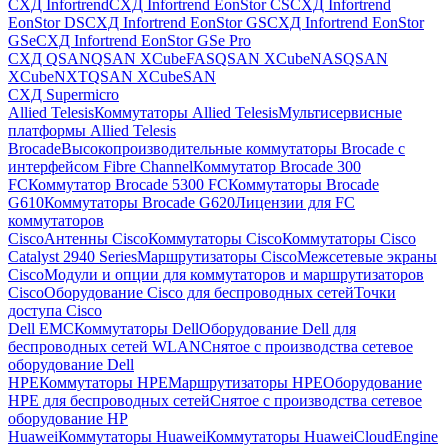
СХД Infortrend
СХД Infortrend EonStor CS
СХД Infortrend
EonStor DS
СХД Infortrend EonStor GS
СХД Infortrend EonStor
GSe
СХД Infortrend EonStor GSe Pro
СХД QSAN
QSAN XCubeFAS
QSAN XCubeNAS
QSAN
XCubeNXT
QSAN XCubeSAN
СХД Supermicro
Allied Telesis
Коммутаторы Allied Telesis
Мультисервисные
платформы Allied Telesis
Brocade
Высокопроизводительные коммутаторы Brocade с
интерфейсом Fibre Channel
Коммутатор Brocade 300
FC
Коммутатор Brocade 5300 FC
Коммутаторы Brocade
G610
Коммутаторы Brocade G620
Лицензии для FC
коммутаторов
Cisco
Антенны Cisco
Коммутаторы Cisco
Коммутаторы Cisco
Catalyst 2940 Series
Маршрутизаторы Cisco
Межсетевые экраны
Cisco
Модули и опции для коммутаторов и маршрутизаторов
Cisco
Оборудование Cisco для беспроводных сетей
Точки
доступа Cisco
Dell EMC
Коммутаторы Dell
Оборудование Dell для
беспроводных сетей WLAN
Снятое с производства сетевое
оборудование Dell
HPE
Коммутаторы HPE
Маршрутизаторы HPE
Оборудование
HPE для беспроводных сетей
Снятое с производства сетевое
оборудование HP
Huawei
Коммутаторы Huawei
Коммутаторы HuaweiCloudEngine