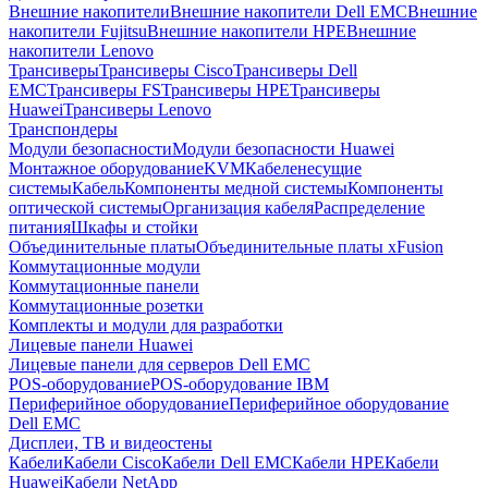
Внешние накопители
Внешние накопители Dell EMC
Внешние
накопители Fujitsu
Внешние накопители HPE
Внешние
накопители Lenovo
Трансиверы
Трансиверы Cisco
Трансиверы Dell
EMC
Трансиверы FS
Трансиверы HPE
Трансиверы
Huawei
Трансиверы Lenovo
Транспондеры
Модули безопасности
Модули безопасности Huawei
Монтажное оборудование
KVM
Кабеленесущие
системы
Кабель
Компоненты медной системы
Компоненты
оптической системы
Организация кабеля
Распределение
питания
Шкафы и стойки
Объединительные платы
Объединительные платы xFusion
Коммутационные модули
Коммутационные панели
Коммутационные розетки
Комплекты и модули для разработки
Лицевые панели Huawei
Лицевые панели для серверов Dell EMC
POS-оборудование
POS-оборудование IBM
Периферийное оборудование
Периферийное оборудование
Dell EMC
Дисплеи, ТВ и видеостены
Кабели
Кабели Cisco
Кабели Dell EMC
Кабели HPE
Кабели
Huawei
Кабели NetApp