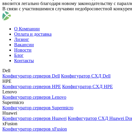
ввозится легально благодаря новому законодательству с парал
В связи с участившимися случаями недобросовестной конкуре
О Компании
Оплата и доставка
Лизинг
Вакансии
Новости
Блог
Контакты
Dell
Конфигуратор серверов Dell
Конфигуратор СХД Dell
HPE
Конфигуратор серверов HPE
Конфигуратор СХД HPE
Lenovo
Конфигуратор серверов Lenovo
Supermicro
Конфигуратор серверов Supermicro
Huawei
Конфигуратор серверов Huawei
Конфигуратор СХД Huawei Do
xFusion
Конфигуратор серверов xFusion