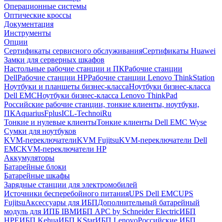
Операционные системы
Оптические кроссы
Документация
Инструменты
Опции
Сертификаты сервисного обслуживания
Сертификаты Huawei
Замки для серверных шкафов
Настольные рабочие станции и ПК
Рабочие станции
Dell
Рабочие станции HP
Рабочие станции Lenovo ThinkStation
Ноутбуки и планшеты бизнес-класса
Ноутбуки бизнес-класса
Dell EMC
Ноутбуки бизнес-класса Lenovo ThinkPad
Российские рабочие станции, тонкие клиенты, ноутбуки,
ПК
Aquarius
Fplus
ICL-Techno
iRu
Тонкие и нулевые клиенты
Тонкие клиенты Dell EMC Wyse
Сумки для ноутбуков
KVM-переключатели
KVM Fujitsu
KVM-переключатели Dell
EMC
KVM-переключатели HP
Аккумуляторы
Батарейные блоки
Батарейные шкафы
Зарядные станции для электромобилей
Источники бесперебойного питания
UPS Dell EMC
UPS
Fujitsu
Аксессуары для ИБП
Дополнительный батарейный
модуль для ИПБ IBM
ИБП APC by Schneider Electric
ИБП
HPE
ИБП Kehua
ИБП KStar
ИБП Lenovo
Российские ИБП