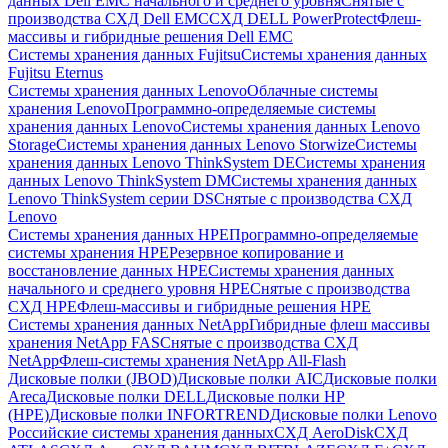
данных Dell EMC начального и среднего уровня
Снятые с
производства СХД Dell EMC
СХД DELL PowerProtect
Флеш-
массивы и гибридные решения Dell EMC
Системы хранения данных Fujitsu
Системы хранения данных
Fujitsu Eternus
Системы хранения данных Lenovo
Облачные системы
хранения Lenovo
Программно-определяемые системы
хранения данных Lenovo
Системы хранения данных Lenovo
Storage
Системы хранения данных Lenovo Storwize
Системы
хранения данных Lenovo ThinkSystem DE
Системы хранения
данных Lenovo ThinkSystem DM
Системы хранения данных
Lenovo ThinkSystem серии DS
Снятые с производства СХД
Lenovo
Системы хранения данных HPE
Программно-определяемые
системы хранения HPE
Резервное копирование и
восстановление данных HPE
Системы хранения данных
начального и среднего уровня HPE
Снятые с производства
СХД HPE
Флеш-массивы и гибридные решения HPE
Cистемы хранения данных NetApp
Гибридные флеш массивы
хранения NetApp FAS
Снятые с производства СХД
NetApp
Флеш-системы хранения NetApp All-Flash
Дисковые полки (JBOD)
Дисковые полки AIC
Дисковые полки
Areca
Дисковые полки DELL
Дисковые полки HP
(HPE)
Дисковые полки INFORTREND
Дисковые полки Lenovo
Российские системы хранения данных
СХД AeroDisk
СХД