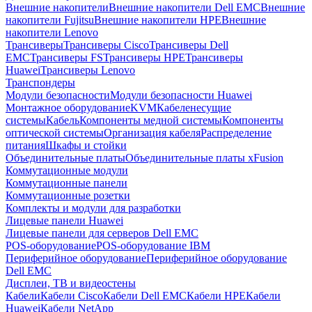
Внешние накопители
Внешние накопители Dell EMC
Внешние
накопители Fujitsu
Внешние накопители HPE
Внешние
накопители Lenovo
Трансиверы
Трансиверы Cisco
Трансиверы Dell
EMC
Трансиверы FS
Трансиверы HPE
Трансиверы
Huawei
Трансиверы Lenovo
Транспондеры
Модули безопасности
Модули безопасности Huawei
Монтажное оборудование
KVM
Кабеленесущие
системы
Кабель
Компоненты медной системы
Компоненты
оптической системы
Организация кабеля
Распределение
питания
Шкафы и стойки
Объединительные платы
Объединительные платы xFusion
Коммутационные модули
Коммутационные панели
Коммутационные розетки
Комплекты и модули для разработки
Лицевые панели Huawei
Лицевые панели для серверов Dell EMC
POS-оборудование
POS-оборудование IBM
Периферийное оборудование
Периферийное оборудование
Dell EMC
Дисплеи, ТВ и видеостены
Кабели
Кабели Cisco
Кабели Dell EMC
Кабели HPE
Кабели
Huawei
Кабели NetApp