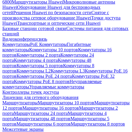
6800
Маршрутизаторы Huawei
Микроволновые антенны
Huawei
Оборудование Huawei для беспроводных
сетей
Решения Huawei по безопасности сети
Снятое с
производства сетевое оборудование Huawei
Точки доступа
Huawei
Транспортные и оптические сети Huawei
Базовые станции сотовой связи
Системы питания для сотовых
станций
Видеоконференцсвязь
Коммутаторы
PoE Коммутаторы
Гигабитные
коммутаторы
Коммутаторы 10 портов
Коммутаторы 16
портов
Коммутаторы 2 порта
Коммутаторы 24
порта
Коммутаторы 4 порта
Коммутаторы 48
портов
Коммутаторы 5 портов
Коммутаторы 8
портов
Коммутаторы L2
Коммутаторы L3
Коммутаторы PoE 16
портов
Коммутаторы PoE 24 порта
Коммутаторы PoE 32
порта
Коммутаторы PoE 8 портов
Неуправляемые
коммутаторы
Управляемые коммутаторы
Контроллеры точек доступа
Лицензии для сетевого оборудования
Маршрутизаторы
Маршрутизаторы 10 портов
Маршрутизаторы
12 портов
Маршрутизаторы 16 портов
Маршрутизаторы 2
порта
Маршрутизаторы 24 порта
Маршрутизаторы 4
порта
Маршрутизаторы 48 портов
Маршрутизаторы 5
портов
Маршрутизаторы 6 портов
Маршрутизаторы 8 портов
Межсетевые экраны