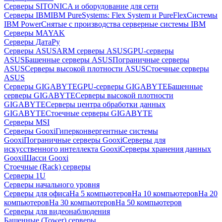
Серверы SITONICA и оборудование для сети
Серверы IBM
IBM PureSystems: Flex System и PureFlex
Системы
IBM Power
Снятые с производства серверные системы IBM
Серверы MAYAK
Серверы ДатаРу
Серверы ASUS
ARM серверы ASUS
GPU-серверы
ASUS
Башенные серверы ASUS
Пограничные серверы
ASUS
Серверы высокой плотности ASUS
Стоечные серверы
ASUS
Серверы GIGABYTE
GPU-серверы GIGABYTE
Башенные
серверы GIGABYTE
Серверы высокой плотности
GIGABYTE
Серверы центра обработки данных
GIGABYTE
Стоечные серверы GIGABYTE
Серверы MSI
Серверы Gooxi
Гиперконвергентные системы
Gooxi
Пограничные серверы Gooxi
Серверы для
искусственного интеллекта Gooxi
Серверы хранения данных
Gooxi
Шасси Gooxi
Стоечные (Rack) серверы
Серверы 1U
Серверы начального уровня
Серверы для офиса
На 5 компьютеров
На 10 компьютеров
На 20
компьютеров
На 30 компьютеров
На 50 компьютеров
Серверы для видеонаблюдения
Башенные (Tower) серверы