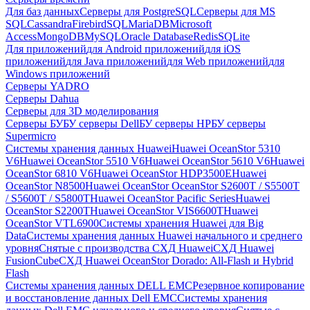
Для баз данных
Серверы для PostgreSQL
Серверы для MS
SQL
Cassandra
FirebirdSQL
MariaDB
Microsoft
Access
MongoDB
MySQL
Oracle Database
Redis
SQLite
Для приложений
для Android приложений
для iOS
приложений
для Java приложений
для Web приложений
для
Windows приложений
Серверы YADRO
Серверы Dahua
Серверы для 3D моделирования
Серверы БУ
БУ серверы Dell
БУ серверы HP
БУ серверы
Supermicro
Системы хранения данных Huawei
Huawei OceanStor 5310
V6
Huawei OceanStor 5510 V6
Huawei OceanStor 5610 V6
Huawei
OceanStor 6810 V6
Huawei OceanStor HDP3500E
Huawei
OceanStor N8500
Huawei OceanStor OceanStor S2600T / S5500T
/ S5600T / S5800T
Huawei OceanStor Pacific Series
Huawei
OceanStor S2200T
Huawei OceanStor VIS6600T
Huawei
OceanStor VTL6900
Системы хранения Huawei для Big
Data
Системы хранения данных Huawei начального и среднего
уровня
Снятые с производства СХД Huawei
СХД Huawei
FusionCube
СХД Huawei OceanStor Dorado: All-Flash и Hybrid
Flash
Системы хранения данных DELL EMC
Резервное копирование
и восстановление данных Dell EMC
Системы хранения