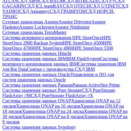
ATLAS
СХД Aрго
СХД BAUM
СХД BITBLAZE
СХД F+
СХД
GAGARIN
СХД ICL teamRAY
СХД QTECH
СХД UTINET
СХД
YADRO
СХД Аквариус
СХД ГРАВИТОН
СХД НОРСИ-
ТРАНС
Сетевые хранилища Asustor
Asustor Drivestor
Asustor
Flashstor
Asustor Lockerstor
Asustor Nimbustor
Сетевые хранилища TerraMaster
Системы резервного копирования HPE StoreOnce
HPE
StoreOnce 2900 Backup System
HPE StoreOnce 4500
HPE
StoreOnce 4700
HPE StoreOnce 4900
HPE StoreOnce 5500
Системы хранения данных Hitachi
Системы хранения данных IBM
IBM FlashSystem
Системы
резервного копирования данных IBM
Системы хранения IBM
для Big Data
Снятые с производства СХД IBM
Системы хранения данных Oracle
Управление и ПО для
систем хранения данных Oracle
Системы хранения данных Panasas
Panasas ActiveStor Prime
Системы хранения данных Pure Storage
СХД PureStorage
FlashArray //M
СХД PureStorage FlashArray //X
Системы хранения данных QNAP
Хранилища QNAP на 12
дисков
Хранилища QNAP на 16 дисков
Хранилища QNAP на
18 дисков
Хранилища QNAP на 24 диска
Хранилища QNAP на
30 дисков
Хранилища QNAP на 8 дисков
Хранилища QNAP на
9 дисков
Системы хранения данных Synology