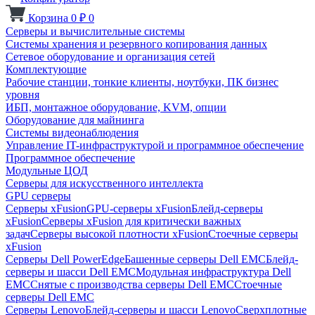
Корзина
0
₽
0
Серверы и вычислительные системы
Системы хранения и резервного копирования данных
Сетевое оборудование и организация сетей
Комплектующие
Рабочие станции, тонкие клиенты, ноутбуки, ПК бизнес
уровня
ИБП, монтажное оборудование, KVM, опции
Оборудование для майнинга
Системы видеонаблюдения
Управление IT-инфраструктурой и программное обеспечение
Программное обеспечение
Модульные ЦОД
Серверы для искусственного интеллекта
GPU серверы
Серверы xFusion
GPU-серверы xFusion
Блейд-серверы
xFusion
Серверы xFusion для критически важных
задач
Серверы высокой плотности xFusion
Стоечные серверы
xFusion
Серверы Dell PowerEdge
Башенные серверы Dell EMC
Блейд-
серверы и шасси Dell EMC
Модульная инфраструктура Dell
EMC
Снятые с производства серверы Dell EMC
Стоечные
серверы Dell EMC
Серверы Lenovo
Блейд-серверы и шасси Lenovo
Сверхплотные