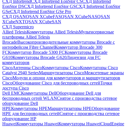
СХД Infortrend
СХД Infortrend EonStor CS
СХД Infortrend
EonStor DS
СХД Infortrend EonStor GS
СХД Infortrend EonStor
GSe
СХД Infortrend EonStor GSe Pro
СХД QSAN
QSAN XCubeFAS
QSAN XCubeNAS
QSAN
XCubeNXT
QSAN XCubeSAN
СХД Supermicro
Allied Telesis
Коммутаторы Allied Telesis
Мультисервисные
платформы Allied Telesis
Brocade
Высокопроизводительные коммутаторы Brocade с
интерфейсом Fibre Channel
Коммутатор Brocade 300
FC
Коммутатор Brocade 5300 FC
Коммутаторы Brocade
G610
Коммутаторы Brocade G620
Лицензии для FC
коммутаторов
Cisco
Антенны Cisco
Коммутаторы Cisco
Коммутаторы Cisco
Catalyst 2940 Series
Маршрутизаторы Cisco
Межсетевые экраны
Cisco
Модули и опции для коммутаторов и маршрутизаторов
Cisco
Оборудование Cisco для беспроводных сетей
Точки
доступа Cisco
Dell EMC
Коммутаторы Dell
Оборудование Dell для
беспроводных сетей WLAN
Снятое с производства сетевое
оборудование Dell
HPE
Коммутаторы HPE
Маршрутизаторы HPE
Оборудование
HPE для беспроводных сетей
Снятое с производства сетевое
оборудование HP
Huawei
Коммутаторы Huawei
Коммутаторы HuaweiCloudEngine