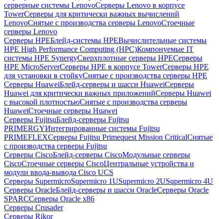
серверные системы Lenovo
Серверы Lenovo в корпусе
Tower
Серверы для критически важных вычислений
Lenovo
Снятые с производства серверы Lenovo
Стоечные
серверы Lenovo
Серверы HPE
Блейд-системы HPE
Вычислительные системы
HPE High Performance Computing (HPC)
Компонуемые IT
системы HPE Synergy
Сверхплотные серверы HPE
Серверы
HPE MicroServer
Серверы HPE в корпусе Tower
Серверы HPE
для установки в стойку
Снятые с производства серверы HPE
Серверы Huawei
Блейд-серверы и шасси Huawei
Серверы
Huawei для критически важных приложений
Серверы Huawei
с высокой плотностью
Снятые с производства серверы
Huawei
Стоечные серверы Huawei
Серверы Fujitsu
Блейд-серверы Fujitsu
PRIMERGY
Интегрированные системы Fujitsu
PRIMEFLEX
Серверы Fujitsu Primequest Mission Critical
Снятые
с производства серверы Fujitsu
Серверы Cisco
Блейд-серверы Cisco
Модульные серверы
Cisco
Стоечные серверы Cisco
Центральные устройства и
модули ввода-вывода Cisco UCS
Серверы Supermicro
Supermicro 1U
Supermicro 2U
Supermicro 4U
Серверы Oracle
Блейд-серверы и шасси Oracle
Серверы Oracle
SPARC
Серверы Oracle x86
Серверы Crusader
Серверы Rikor