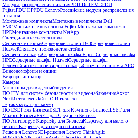
Модули распределения питания
PDU Dell EMC
PDU
Fujitsu
PDU HP
PDU Lenovo
Российские модули распределения
питания
Монтажные комплекты
Монтажные комплекты Dell
EMC
Монтажные комплекты Fujitsu
Монтажные комплекты
HPE
Монтажные комплекты NetApp
Светодиодные светильники
Серверные стойки
Серверные стойки Dell
Серверные стойки
Huawei
Снятые с производства стойки
Серверные шкафы
Серверные шкафы Fujitsu
Серверные шкафы
HPE
Серверные шкафы Huawei
Серверные шкафы
Lenovo
Снятые с производства шкафы
Стоечные системы APC
Видеодомофоны и опции
Видеорегистраторы
Камеры
Мониторы для видеонаблюдения
ПО ITV для систем безопасности и видеонаблюдения
Axxon
Next
Интеллект Лайт
ПО Интеллект
Термокожухи для камер
ПО ESET для Бизнеса
ESET для Крупного Бизнеса
ESET для
Малого Бизнеса
ESET для Среднего Бизнеса
ПО Антивирус Kaspersky для Бизнеса
Kaspersky для малого
бизнеса
Kaspersky для среднего бизнеса
Решения Lenovo
SDI-решения Lenovo ThinkAgile
HPE
3PAR
Alletra
Altair
Aruba
Athonet
Bright Cluster