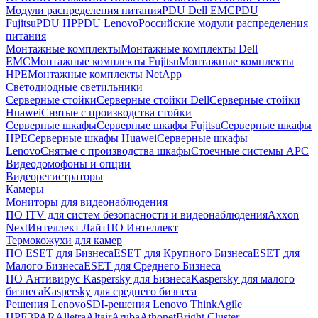
Модули распределения питания
PDU Dell EMC
PDU
Fujitsu
PDU HP
PDU Lenovo
Российские модули распределения
питания
Монтажные комплекты
Монтажные комплекты Dell
EMC
Монтажные комплекты Fujitsu
Монтажные комплекты
HPE
Монтажные комплекты NetApp
Светодиодные светильники
Серверные стойки
Серверные стойки Dell
Серверные стойки
Huawei
Снятые с производства стойки
Серверные шкафы
Серверные шкафы Fujitsu
Серверные шкафы
HPE
Серверные шкафы Huawei
Серверные шкафы
Lenovo
Снятые с производства шкафы
Стоечные системы APC
Видеодомофоны и опции
Видеорегистраторы
Камеры
Мониторы для видеонаблюдения
ПО ITV для систем безопасности и видеонаблюдения
Axxon
Next
Интеллект Лайт
ПО Интеллект
Термокожухи для камер
ПО ESET для Бизнеса
ESET для Крупного Бизнеса
ESET для
Малого Бизнеса
ESET для Среднего Бизнеса
ПО Антивирус Kaspersky для Бизнеса
Kaspersky для малого
бизнеса
Kaspersky для среднего бизнеса
Решения Lenovo
SDI-решения Lenovo ThinkAgile
HPE
3PAR
Alletra
Altair
Aruba
Athonet
Bright Cluster