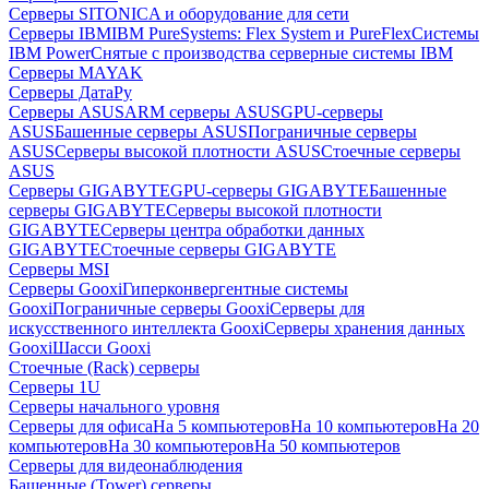
Серверы SITONICA и оборудование для сети
Серверы IBM
IBM PureSystems: Flex System и PureFlex
Системы
IBM Power
Снятые с производства серверные системы IBM
Серверы MAYAK
Серверы ДатаРу
Серверы ASUS
ARM серверы ASUS
GPU-серверы
ASUS
Башенные серверы ASUS
Пограничные серверы
ASUS
Серверы высокой плотности ASUS
Стоечные серверы
ASUS
Серверы GIGABYTE
GPU-серверы GIGABYTE
Башенные
серверы GIGABYTE
Серверы высокой плотности
GIGABYTE
Серверы центра обработки данных
GIGABYTE
Стоечные серверы GIGABYTE
Серверы MSI
Серверы Gooxi
Гиперконвергентные системы
Gooxi
Пограничные серверы Gooxi
Серверы для
искусственного интеллекта Gooxi
Серверы хранения данных
Gooxi
Шасси Gooxi
Стоечные (Rack) серверы
Серверы 1U
Серверы начального уровня
Серверы для офиса
На 5 компьютеров
На 10 компьютеров
На 20
компьютеров
На 30 компьютеров
На 50 компьютеров
Серверы для видеонаблюдения
Башенные (Tower) серверы