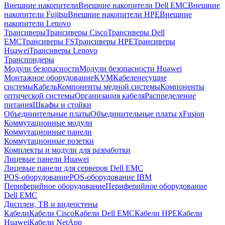
Внешние накопители
Внешние накопители Dell EMC
Внешние
накопители Fujitsu
Внешние накопители HPE
Внешние
накопители Lenovo
Трансиверы
Трансиверы Cisco
Трансиверы Dell
EMC
Трансиверы FS
Трансиверы HPE
Трансиверы
Huawei
Трансиверы Lenovo
Транспондеры
Модули безопасности
Модули безопасности Huawei
Монтажное оборудование
KVM
Кабеленесущие
системы
Кабель
Компоненты медной системы
Компоненты
оптической системы
Организация кабеля
Распределение
питания
Шкафы и стойки
Объединительные платы
Объединительные платы xFusion
Коммутационные модули
Коммутационные панели
Коммутационные розетки
Комплекты и модули для разработки
Лицевые панели Huawei
Лицевые панели для серверов Dell EMC
POS-оборудование
POS-оборудование IBM
Периферийное оборудование
Периферийное оборудование
Dell EMC
Дисплеи, ТВ и видеостены
Кабели
Кабели Cisco
Кабели Dell EMC
Кабели HPE
Кабели
Huawei
Кабели NetApp