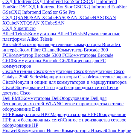
СХД Infortrend
СХД Infortrend EonStor CS
СХД Infortrend
EonStor DS
СХД Infortrend EonStor GS
СХД Infortrend EonStor
GSe
СХД Infortrend EonStor GSe Pro
СХД QSAN
QSAN XCubeFAS
QSAN XCubeNAS
QSAN
XCubeNXT
QSAN XCubeSAN
СХД Supermicro
Allied Telesis
Коммутаторы Allied Telesis
Мультисервисные
платформы Allied Telesis
Brocade
Высокопроизводительные коммутаторы Brocade с
интерфейсом Fibre Channel
Коммутатор Brocade 300
FC
Коммутатор Brocade 5300 FC
Коммутаторы Brocade
G610
Коммутаторы Brocade G620
Лицензии для FC
коммутаторов
Cisco
Антенны Cisco
Коммутаторы Cisco
Коммутаторы Cisco
Catalyst 2940 Series
Маршрутизаторы Cisco
Межсетевые экраны
Cisco
Модули и опции для коммутаторов и маршрутизаторов
Cisco
Оборудование Cisco для беспроводных сетей
Точки
доступа Cisco
Dell EMC
Коммутаторы Dell
Оборудование Dell для
беспроводных сетей WLAN
Снятое с производства сетевое
оборудование Dell
HPE
Коммутаторы HPE
Маршрутизаторы HPE
Оборудование
HPE для беспроводных сетей
Снятое с производства сетевое
оборудование HP
Huawei
Коммутаторы Huawei
Коммутаторы HuaweiCloudEngine