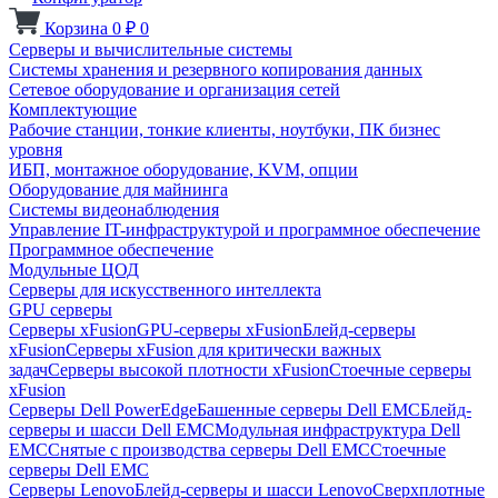
Корзина
0
₽
0
Серверы и вычислительные системы
Системы хранения и резервного копирования данных
Сетевое оборудование и организация сетей
Комплектующие
Рабочие станции, тонкие клиенты, ноутбуки, ПК бизнес
уровня
ИБП, монтажное оборудование, KVM, опции
Оборудование для майнинга
Системы видеонаблюдения
Управление IT-инфраструктурой и программное обеспечение
Программное обеспечение
Модульные ЦОД
Серверы для искусственного интеллекта
GPU серверы
Серверы xFusion
GPU-серверы xFusion
Блейд-серверы
xFusion
Серверы xFusion для критически важных
задач
Серверы высокой плотности xFusion
Стоечные серверы
xFusion
Серверы Dell PowerEdge
Башенные серверы Dell EMC
Блейд-
серверы и шасси Dell EMC
Модульная инфраструктура Dell
EMC
Снятые с производства серверы Dell EMC
Стоечные
серверы Dell EMC
Серверы Lenovo
Блейд-серверы и шасси Lenovo
Сверхплотные