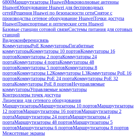
6800
Маршрутизаторы Huawei
Микроволновые антенны
Huawei
Оборудование Huawei для беспроводных
сетей
Решения Huawei по безопасности сети
Снятое с
производства сетевое оборудование Huawei
Точки доступа
Huawei
Транспортные и оптические сети Huawei
Базовые станции сотовой связи
Системы питания для сотовых
станций
Видеоконференцсвязь
Коммутаторы
PoE Коммутаторы
Гигабитные
коммутаторы
Коммутаторы 10 портов
Коммутаторы 16
портов
Коммутаторы 2 порта
Коммутаторы 24
порта
Коммутаторы 4 порта
Коммутаторы 48
портов
Коммутаторы 5 портов
Коммутаторы 8
портов
Коммутаторы L2
Коммутаторы L3
Коммутаторы PoE 16
портов
Коммутаторы PoE 24 порта
Коммутаторы PoE 32
порта
Коммутаторы PoE 8 портов
Неуправляемые
коммутаторы
Управляемые коммутаторы
Контроллеры точек доступа
Лицензии для сетевого оборудования
Маршрутизаторы
Маршрутизаторы 10 портов
Маршрутизаторы
12 портов
Маршрутизаторы 16 портов
Маршрутизаторы 2
порта
Маршрутизаторы 24 порта
Маршрутизаторы 4
порта
Маршрутизаторы 48 портов
Маршрутизаторы 5
портов
Маршрутизаторы 6 портов
Маршрутизаторы 8 портов
Межсетевые экраны