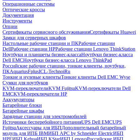
Операционные системы
Оптические кроссы
Документация
Инструменты
Опции
Сертификаты сервисного обслуживания
Сертификаты Huawei
Замки для серверных шкафов
Настольные рабочие станции и ПК
Рабочие станции
Dell
Рабочие станции HP
Рабочие станции Lenovo ThinkStation
Ноутбуки и планшеты бизнес-класса
Ноутбуки бизнес-класса
Dell EMC
Ноутбуки бизнес-класса Lenovo ThinkPad
Российские рабочие станции, тонкие клиенты, ноутбуки,
ПК
Aquarius
Fplus
ICL-Techno
iRu
Тонкие и нулевые клиенты
Тонкие клиенты Dell EMC Wyse
Сумки для ноутбуков
KVM-переключатели
KVM Fujitsu
KVM-переключатели Dell
EMC
KVM-переключатели HP
Аккумуляторы
Батарейные блоки
Батарейные шкафы
Зарядные станции для электромобилей
Источники бесперебойного питания
UPS Dell EMC
UPS
Fujitsu
Аксессуары для ИБП
Дополнительный батарейный
модуль для ИПБ IBM
ИБП APC by Schneider Electric
ИБП
HPE
ИБП Kehua
ИБП KStar
ИБП Lenovo
Российские ИБП