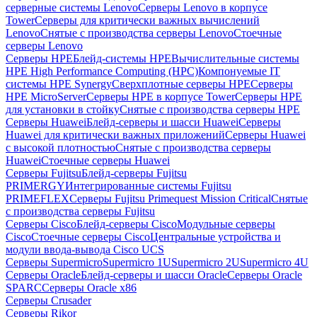
серверные системы Lenovo
Серверы Lenovo в корпусе
Tower
Серверы для критически важных вычислений
Lenovo
Снятые с производства серверы Lenovo
Стоечные
серверы Lenovo
Серверы HPE
Блейд-системы HPE
Вычислительные системы
HPE High Performance Computing (HPC)
Компонуемые IT
системы HPE Synergy
Сверхплотные серверы HPE
Серверы
HPE MicroServer
Серверы HPE в корпусе Tower
Серверы HPE
для установки в стойку
Снятые с производства серверы HPE
Серверы Huawei
Блейд-серверы и шасси Huawei
Серверы
Huawei для критически важных приложений
Серверы Huawei
с высокой плотностью
Снятые с производства серверы
Huawei
Стоечные серверы Huawei
Серверы Fujitsu
Блейд-серверы Fujitsu
PRIMERGY
Интегрированные системы Fujitsu
PRIMEFLEX
Серверы Fujitsu Primequest Mission Critical
Снятые
с производства серверы Fujitsu
Серверы Cisco
Блейд-серверы Cisco
Модульные серверы
Cisco
Стоечные серверы Cisco
Центральные устройства и
модули ввода-вывода Cisco UCS
Серверы Supermicro
Supermicro 1U
Supermicro 2U
Supermicro 4U
Серверы Oracle
Блейд-серверы и шасси Oracle
Серверы Oracle
SPARC
Серверы Oracle x86
Серверы Crusader
Серверы Rikor