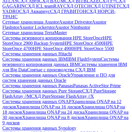
ATLAS
СХД Aрго
СХД BAUM
СХД BITBLAZE
СХД F+
СХД
GAGARIN
СХД ICL teamRAY
СХД QTECH
СХД UTINET
СХД
YADRO
СХД Аквариус
СХД ГРАВИТОН
СХД НОРСИ-
ТРАНС
Сетевые хранилища Asustor
Asustor Drivestor
Asustor
Flashstor
Asustor Lockerstor
Asustor Nimbustor
Сетевые хранилища TerraMaster
Системы резервного копирования HPE StoreOnce
HPE
StoreOnce 2900 Backup System
HPE StoreOnce 4500
HPE
StoreOnce 4700
HPE StoreOnce 4900
HPE StoreOnce 5500
Системы хранения данных Hitachi
Системы хранения данных IBM
IBM FlashSystem
Системы
резервного копирования данных IBM
Системы хранения IBM
для Big Data
Снятые с производства СХД IBM
Системы хранения данных Oracle
Управление и ПО для
систем хранения данных Oracle
Системы хранения данных Panasas
Panasas ActiveStor Prime
Системы хранения данных Pure Storage
СХД PureStorage
FlashArray //M
СХД PureStorage FlashArray //X
Системы хранения данных QNAP
Хранилища QNAP на 12
дисков
Хранилища QNAP на 16 дисков
Хранилища QNAP на
18 дисков
Хранилища QNAP на 24 диска
Хранилища QNAP на
30 дисков
Хранилища QNAP на 8 дисков
Хранилища QNAP на
9 дисков
Системы хранения данных Synology