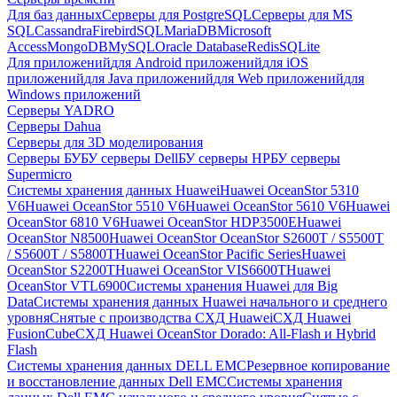
Для баз данных
Серверы для PostgreSQL
Серверы для MS
SQL
Cassandra
FirebirdSQL
MariaDB
Microsoft
Access
MongoDB
MySQL
Oracle Database
Redis
SQLite
Для приложений
для Android приложений
для iOS
приложений
для Java приложений
для Web приложений
для
Windows приложений
Серверы YADRO
Серверы Dahua
Серверы для 3D моделирования
Серверы БУ
БУ серверы Dell
БУ серверы HP
БУ серверы
Supermicro
Системы хранения данных Huawei
Huawei OceanStor 5310
V6
Huawei OceanStor 5510 V6
Huawei OceanStor 5610 V6
Huawei
OceanStor 6810 V6
Huawei OceanStor HDP3500E
Huawei
OceanStor N8500
Huawei OceanStor OceanStor S2600T / S5500T
/ S5600T / S5800T
Huawei OceanStor Pacific Series
Huawei
OceanStor S2200T
Huawei OceanStor VIS6600T
Huawei
OceanStor VTL6900
Системы хранения Huawei для Big
Data
Системы хранения данных Huawei начального и среднего
уровня
Снятые с производства СХД Huawei
СХД Huawei
FusionCube
СХД Huawei OceanStor Dorado: All-Flash и Hybrid
Flash
Системы хранения данных DELL EMC
Резервное копирование
и восстановление данных Dell EMC
Системы хранения