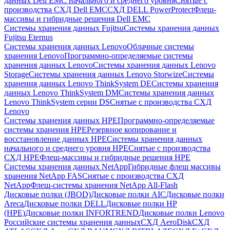
данных Dell EMC начального и среднего уровня
Снятые с
производства СХД Dell EMC
СХД DELL PowerProtect
Флеш-
массивы и гибридные решения Dell EMC
Системы хранения данных Fujitsu
Системы хранения данных
Fujitsu Eternus
Системы хранения данных Lenovo
Облачные системы
хранения Lenovo
Программно-определяемые системы
хранения данных Lenovo
Системы хранения данных Lenovo
Storage
Системы хранения данных Lenovo Storwize
Системы
хранения данных Lenovo ThinkSystem DE
Системы хранения
данных Lenovo ThinkSystem DM
Системы хранения данных
Lenovo ThinkSystem серии DS
Снятые с производства СХД
Lenovo
Системы хранения данных HPE
Программно-определяемые
системы хранения HPE
Резервное копирование и
восстановление данных HPE
Системы хранения данных
начального и среднего уровня HPE
Снятые с производства
СХД HPE
Флеш-массивы и гибридные решения HPE
Cистемы хранения данных NetApp
Гибридные флеш массивы
хранения NetApp FAS
Снятые с производства СХД
NetApp
Флеш-системы хранения NetApp All-Flash
Дисковые полки (JBOD)
Дисковые полки AIC
Дисковые полки
Areca
Дисковые полки DELL
Дисковые полки HP
(HPE)
Дисковые полки INFORTREND
Дисковые полки Lenovo
Российские системы хранения данных
СХД AeroDisk
СХД