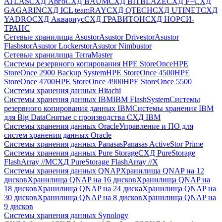
ATLAS
СХД Aрго
СХД BAUM
СХД BITBLAZE
СХД F+
СХД
GAGARIN
СХД ICL teamRAY
СХД QTECH
СХД UTINET
СХД
YADRO
СХД Аквариус
СХД ГРАВИТОН
СХД НОРСИ-
ТРАНС
Сетевые хранилища Asustor
Asustor Drivestor
Asustor
Flashstor
Asustor Lockerstor
Asustor Nimbustor
Сетевые хранилища TerraMaster
Системы резервного копирования HPE StoreOnce
HPE
StoreOnce 2900 Backup System
HPE StoreOnce 4500
HPE
StoreOnce 4700
HPE StoreOnce 4900
HPE StoreOnce 5500
Системы хранения данных Hitachi
Системы хранения данных IBM
IBM FlashSystem
Системы
резервного копирования данных IBM
Системы хранения IBM
для Big Data
Снятые с производства СХД IBM
Системы хранения данных Oracle
Управление и ПО для
систем хранения данных Oracle
Системы хранения данных Panasas
Panasas ActiveStor Prime
Системы хранения данных Pure Storage
СХД PureStorage
FlashArray //M
СХД PureStorage FlashArray //X
Системы хранения данных QNAP
Хранилища QNAP на 12
дисков
Хранилища QNAP на 16 дисков
Хранилища QNAP на
18 дисков
Хранилища QNAP на 24 диска
Хранилища QNAP на
30 дисков
Хранилища QNAP на 8 дисков
Хранилища QNAP на
9 дисков
Системы хранения данных Synology