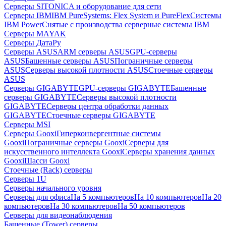
Серверы SITONICA и оборудование для сети
Серверы IBM
IBM PureSystems: Flex System и PureFlex
Системы
IBM Power
Снятые с производства серверные системы IBM
Серверы MAYAK
Серверы ДатаРу
Серверы ASUS
ARM серверы ASUS
GPU-серверы
ASUS
Башенные серверы ASUS
Пограничные серверы
ASUS
Серверы высокой плотности ASUS
Стоечные серверы
ASUS
Серверы GIGABYTE
GPU-серверы GIGABYTE
Башенные
серверы GIGABYTE
Серверы высокой плотности
GIGABYTE
Серверы центра обработки данных
GIGABYTE
Стоечные серверы GIGABYTE
Серверы MSI
Серверы Gooxi
Гиперконвергентные системы
Gooxi
Пограничные серверы Gooxi
Серверы для
искусственного интеллекта Gooxi
Серверы хранения данных
Gooxi
Шасси Gooxi
Стоечные (Rack) серверы
Серверы 1U
Серверы начального уровня
Серверы для офиса
На 5 компьютеров
На 10 компьютеров
На 20
компьютеров
На 30 компьютеров
На 50 компьютеров
Серверы для видеонаблюдения
Башенные (Tower) серверы