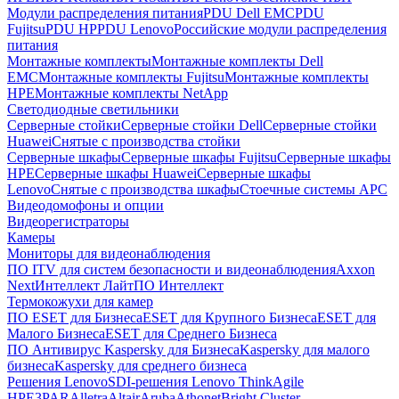
Модули распределения питания
PDU Dell EMC
PDU
Fujitsu
PDU HP
PDU Lenovo
Российские модули распределения
питания
Монтажные комплекты
Монтажные комплекты Dell
EMC
Монтажные комплекты Fujitsu
Монтажные комплекты
HPE
Монтажные комплекты NetApp
Светодиодные светильники
Серверные стойки
Серверные стойки Dell
Серверные стойки
Huawei
Снятые с производства стойки
Серверные шкафы
Серверные шкафы Fujitsu
Серверные шкафы
HPE
Серверные шкафы Huawei
Серверные шкафы
Lenovo
Снятые с производства шкафы
Стоечные системы APC
Видеодомофоны и опции
Видеорегистраторы
Камеры
Мониторы для видеонаблюдения
ПО ITV для систем безопасности и видеонаблюдения
Axxon
Next
Интеллект Лайт
ПО Интеллект
Термокожухи для камер
ПО ESET для Бизнеса
ESET для Крупного Бизнеса
ESET для
Малого Бизнеса
ESET для Среднего Бизнеса
ПО Антивирус Kaspersky для Бизнеса
Kaspersky для малого
бизнеса
Kaspersky для среднего бизнеса
Решения Lenovo
SDI-решения Lenovo ThinkAgile
HPE
3PAR
Alletra
Altair
Aruba
Athonet
Bright Cluster