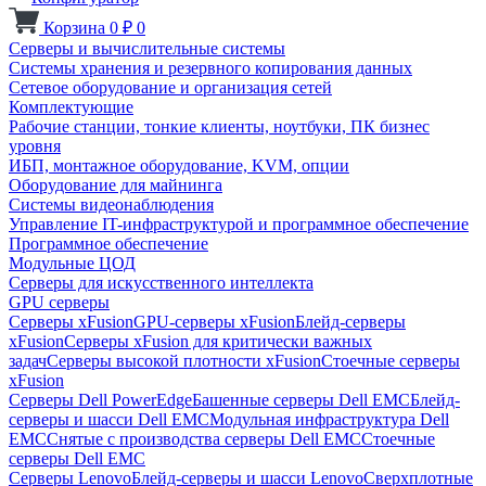
Корзина
0
₽
0
Серверы и вычислительные системы
Системы хранения и резервного копирования данных
Сетевое оборудование и организация сетей
Комплектующие
Рабочие станции, тонкие клиенты, ноутбуки, ПК бизнес
уровня
ИБП, монтажное оборудование, KVM, опции
Оборудование для майнинга
Системы видеонаблюдения
Управление IT-инфраструктурой и программное обеспечение
Программное обеспечение
Модульные ЦОД
Серверы для искусственного интеллекта
GPU серверы
Серверы xFusion
GPU-серверы xFusion
Блейд-серверы
xFusion
Серверы xFusion для критически важных
задач
Серверы высокой плотности xFusion
Стоечные серверы
xFusion
Серверы Dell PowerEdge
Башенные серверы Dell EMC
Блейд-
серверы и шасси Dell EMC
Модульная инфраструктура Dell
EMC
Снятые с производства серверы Dell EMC
Стоечные
серверы Dell EMC
Серверы Lenovo
Блейд-серверы и шасси Lenovo
Сверхплотные