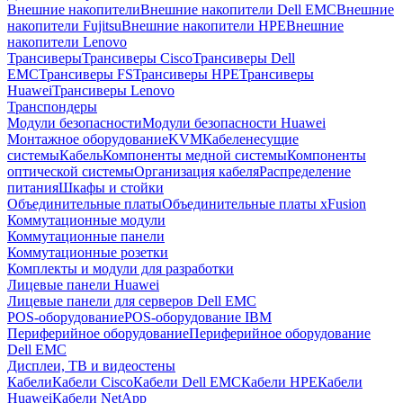
Внешние накопители
Внешние накопители Dell EMC
Внешние
накопители Fujitsu
Внешние накопители HPE
Внешние
накопители Lenovo
Трансиверы
Трансиверы Cisco
Трансиверы Dell
EMC
Трансиверы FS
Трансиверы HPE
Трансиверы
Huawei
Трансиверы Lenovo
Транспондеры
Модули безопасности
Модули безопасности Huawei
Монтажное оборудование
KVM
Кабеленесущие
системы
Кабель
Компоненты медной системы
Компоненты
оптической системы
Организация кабеля
Распределение
питания
Шкафы и стойки
Объединительные платы
Объединительные платы xFusion
Коммутационные модули
Коммутационные панели
Коммутационные розетки
Комплекты и модули для разработки
Лицевые панели Huawei
Лицевые панели для серверов Dell EMC
POS-оборудование
POS-оборудование IBM
Периферийное оборудование
Периферийное оборудование
Dell EMC
Дисплеи, ТВ и видеостены
Кабели
Кабели Cisco
Кабели Dell EMC
Кабели HPE
Кабели
Huawei
Кабели NetApp