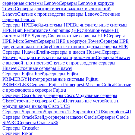
серверные системы Lenovo
Серверы Lenovo в корпусе
Tower
Серверы для критически важных вычислений
Lenovo
Снятые с производства серверы Lenovo
Стоечные
серверы Lenovo
Серверы HPE
Блейд-системы HPE
Вычислительные системы
HPE High Performance Computing (HPC)
Компонуемые IT
системы HPE Synergy
Сверхплотные серверы HPE
Серверы
HPE MicroServer
Серверы HPE в корпусе Tower
Серверы HPE
для установки в стойку
Снятые с производства серверы HPE
Серверы Huawei
Блейд-серверы и шасси Huawei
Серверы
Huawei для критически важных приложений
Серверы Huawei
с высокой плотностью
Снятые с производства серверы
Huawei
Стоечные серверы Huawei
Серверы Fujitsu
Блейд-серверы Fujitsu
PRIMERGY
Интегрированные системы Fujitsu
PRIMEFLEX
Серверы Fujitsu Primequest Mission Critical
Снятые
с производства серверы Fujitsu
Серверы Cisco
Блейд-серверы Cisco
Модульные серверы
Cisco
Стоечные серверы Cisco
Центральные устройства и
модули ввода-вывода Cisco UCS
Серверы Supermicro
Supermicro 1U
Supermicro 2U
Supermicro 4U
Серверы Oracle
Блейд-серверы и шасси Oracle
Серверы Oracle
SPARC
Серверы Oracle x86
Серверы Crusader
Серверы Rikor