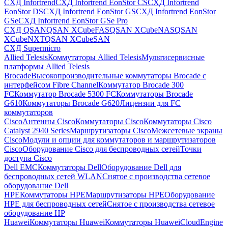
СХД Infortrend
СХД Infortrend EonStor CS
СХД Infortrend
EonStor DS
СХД Infortrend EonStor GS
СХД Infortrend EonStor
GSe
СХД Infortrend EonStor GSe Pro
СХД QSAN
QSAN XCubeFAS
QSAN XCubeNAS
QSAN
XCubeNXT
QSAN XCubeSAN
СХД Supermicro
Allied Telesis
Коммутаторы Allied Telesis
Мультисервисные
платформы Allied Telesis
Brocade
Высокопроизводительные коммутаторы Brocade с
интерфейсом Fibre Channel
Коммутатор Brocade 300
FC
Коммутатор Brocade 5300 FC
Коммутаторы Brocade
G610
Коммутаторы Brocade G620
Лицензии для FC
коммутаторов
Cisco
Антенны Cisco
Коммутаторы Cisco
Коммутаторы Cisco
Catalyst 2940 Series
Маршрутизаторы Cisco
Межсетевые экраны
Cisco
Модули и опции для коммутаторов и маршрутизаторов
Cisco
Оборудование Cisco для беспроводных сетей
Точки
доступа Cisco
Dell EMC
Коммутаторы Dell
Оборудование Dell для
беспроводных сетей WLAN
Снятое с производства сетевое
оборудование Dell
HPE
Коммутаторы HPE
Маршрутизаторы HPE
Оборудование
HPE для беспроводных сетей
Снятое с производства сетевое
оборудование HP
Huawei
Коммутаторы Huawei
Коммутаторы HuaweiCloudEngine