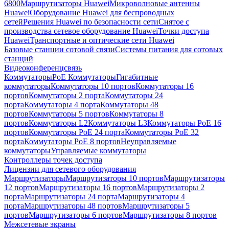
6800
Маршрутизаторы Huawei
Микроволновые антенны
Huawei
Оборудование Huawei для беспроводных
сетей
Решения Huawei по безопасности сети
Снятое с
производства сетевое оборудование Huawei
Точки доступа
Huawei
Транспортные и оптические сети Huawei
Базовые станции сотовой связи
Системы питания для сотовых
станций
Видеоконференцсвязь
Коммутаторы
PoE Коммутаторы
Гигабитные
коммутаторы
Коммутаторы 10 портов
Коммутаторы 16
портов
Коммутаторы 2 порта
Коммутаторы 24
порта
Коммутаторы 4 порта
Коммутаторы 48
портов
Коммутаторы 5 портов
Коммутаторы 8
портов
Коммутаторы L2
Коммутаторы L3
Коммутаторы PoE 16
портов
Коммутаторы PoE 24 порта
Коммутаторы PoE 32
порта
Коммутаторы PoE 8 портов
Неуправляемые
коммутаторы
Управляемые коммутаторы
Контроллеры точек доступа
Лицензии для сетевого оборудования
Маршрутизаторы
Маршрутизаторы 10 портов
Маршрутизаторы
12 портов
Маршрутизаторы 16 портов
Маршрутизаторы 2
порта
Маршрутизаторы 24 порта
Маршрутизаторы 4
порта
Маршрутизаторы 48 портов
Маршрутизаторы 5
портов
Маршрутизаторы 6 портов
Маршрутизаторы 8 портов
Межсетевые экраны