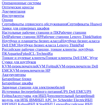
Операционные системы
Оптические кроссы
Документация
Инструменты
Опции
Сертификаты сервисного обслуживания
Сертификаты Huawei
Замки для серверных шкафов
Настольные рабочие станции и ПК
Рабочие станции
Dell
Рабочие станции HP
Рабочие станции Lenovo ThinkStation
Ноутбуки и планшеты бизнес-класса
Ноутбуки бизнес-класса
Dell EMC
Ноутбуки бизнес-класса Lenovo ThinkPad
Российские рабочие станции, тонкие клиенты, ноутбуки,
ПК
Aquarius
Fplus
ICL-Techno
iRu
Тонкие и нулевые клиенты
Тонкие клиенты Dell EMC Wyse
Сумки для ноутбуков
KVM-переключатели
KVM Fujitsu
KVM-переключатели Dell
EMC
KVM-переключатели HP
Аккумуляторы
Батарейные блоки
Батарейные шкафы
Зарядные станции для электромобилей
Источники бесперебойного питания
UPS Dell EMC
UPS
Fujitsu
Аксессуары для ИБП
Дополнительный батарейный
модуль для ИПБ IBM
ИБП APC by Schneider Electric
ИБП
HPE
ИБП Kehua
ИБП KStar
ИБП Lenovo
Российские ИБП