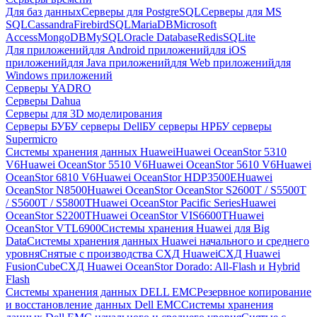
Для баз данных
Серверы для PostgreSQL
Серверы для MS
SQL
Cassandra
FirebirdSQL
MariaDB
Microsoft
Access
MongoDB
MySQL
Oracle Database
Redis
SQLite
Для приложений
для Android приложений
для iOS
приложений
для Java приложений
для Web приложений
для
Windows приложений
Серверы YADRO
Серверы Dahua
Серверы для 3D моделирования
Серверы БУ
БУ серверы Dell
БУ серверы HP
БУ серверы
Supermicro
Системы хранения данных Huawei
Huawei OceanStor 5310
V6
Huawei OceanStor 5510 V6
Huawei OceanStor 5610 V6
Huawei
OceanStor 6810 V6
Huawei OceanStor HDP3500E
Huawei
OceanStor N8500
Huawei OceanStor OceanStor S2600T / S5500T
/ S5600T / S5800T
Huawei OceanStor Pacific Series
Huawei
OceanStor S2200T
Huawei OceanStor VIS6600T
Huawei
OceanStor VTL6900
Системы хранения Huawei для Big
Data
Системы хранения данных Huawei начального и среднего
уровня
Снятые с производства СХД Huawei
СХД Huawei
FusionCube
СХД Huawei OceanStor Dorado: All-Flash и Hybrid
Flash
Системы хранения данных DELL EMC
Резервное копирование
и восстановление данных Dell EMC
Системы хранения