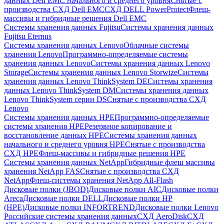
данных Dell EMC начального и среднего уровня
Снятые с
производства СХД Dell EMC
СХД DELL PowerProtect
Флеш-
массивы и гибридные решения Dell EMC
Системы хранения данных Fujitsu
Системы хранения данных
Fujitsu Eternus
Системы хранения данных Lenovo
Облачные системы
хранения Lenovo
Программно-определяемые системы
хранения данных Lenovo
Системы хранения данных Lenovo
Storage
Системы хранения данных Lenovo Storwize
Системы
хранения данных Lenovo ThinkSystem DE
Системы хранения
данных Lenovo ThinkSystem DM
Системы хранения данных
Lenovo ThinkSystem серии DS
Снятые с производства СХД
Lenovo
Системы хранения данных HPE
Программно-определяемые
системы хранения HPE
Резервное копирование и
восстановление данных HPE
Системы хранения данных
начального и среднего уровня HPE
Снятые с производства
СХД HPE
Флеш-массивы и гибридные решения HPE
Cистемы хранения данных NetApp
Гибридные флеш массивы
хранения NetApp FAS
Снятые с производства СХД
NetApp
Флеш-системы хранения NetApp All-Flash
Дисковые полки (JBOD)
Дисковые полки AIC
Дисковые полки
Areca
Дисковые полки DELL
Дисковые полки HP
(HPE)
Дисковые полки INFORTREND
Дисковые полки Lenovo
Российские системы хранения данных
СХД AeroDisk
СХД