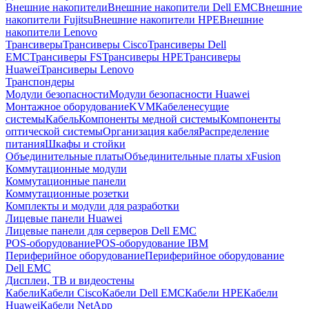
Внешние накопители
Внешние накопители Dell EMC
Внешние
накопители Fujitsu
Внешние накопители HPE
Внешние
накопители Lenovo
Трансиверы
Трансиверы Cisco
Трансиверы Dell
EMC
Трансиверы FS
Трансиверы HPE
Трансиверы
Huawei
Трансиверы Lenovo
Транспондеры
Модули безопасности
Модули безопасности Huawei
Монтажное оборудование
KVM
Кабеленесущие
системы
Кабель
Компоненты медной системы
Компоненты
оптической системы
Организация кабеля
Распределение
питания
Шкафы и стойки
Объединительные платы
Объединительные платы xFusion
Коммутационные модули
Коммутационные панели
Коммутационные розетки
Комплекты и модули для разработки
Лицевые панели Huawei
Лицевые панели для серверов Dell EMC
POS-оборудование
POS-оборудование IBM
Периферийное оборудование
Периферийное оборудование
Dell EMC
Дисплеи, ТВ и видеостены
Кабели
Кабели Cisco
Кабели Dell EMC
Кабели HPE
Кабели
Huawei
Кабели NetApp