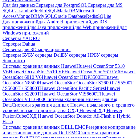
Для баз данных
Серверы для PostgreSQL
Серверы для MS
SQL
Cassandra
FirebirdSQL
MariaDB
Microsoft
Access
MongoDB
MySQL
Oracle Database
Redis
SQLite
Для приложений
для Android приложений
для iOS
приложений
для Java приложений
для Web приложений
для
Windows приложений
Серверы YADRO
Серверы Dahua
Серверы для 3D моделирования
Серверы БУ
БУ серверы Dell
БУ серверы HP
БУ серверы
Supermicro
Системы хранения данных Huawei
Huawei OceanStor 5310
V6
Huawei OceanStor 5510 V6
Huawei OceanStor 5610 V6
Huawei
OceanStor 6810 V6
Huawei OceanStor HDP3500E
Huawei
OceanStor N8500
Huawei OceanStor OceanStor S2600T / S5500T
/ S5600T / S5800T
Huawei OceanStor Pacific Series
Huawei
OceanStor S2200T
Huawei OceanStor VIS6600T
Huawei
OceanStor VTL6900
Системы хранения Huawei для Big
Data
Системы хранения данных Huawei начального и среднего
уровня
Снятые с производства СХД Huawei
СХД Huawei
FusionCube
СХД Huawei OceanStor Dorado: All-Flash и Hybrid
Flash
Системы хранения данных DELL EMC
Резервное копирование
и восстановление данных Dell EMC
Системы хранения