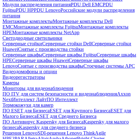
Модули распределения питания
PDU Dell EMC
PDU
Fujitsu
PDU HP
PDU Lenovo
Российские модули распределения
питания
Монтажные комплекты
Монтажные комплекты Dell
EMC
Монтажные комплекты Fujitsu
Монтажные комплекты
HPE
Монтажные комплекты NetApp
Светодиодные светильники
Серверные стойки
Серверные стойки Dell
Серверные стойки
Huawei
Снятые с производства стойки
Серверные шкафы
Серверные шкафы Fujitsu
Серверные шкафы
HPE
Серверные шкафы Huawei
Серверные шкафы
Lenovo
Снятые с производства шкафы
Стоечные системы APC
Видеодомофоны и опции
Видеорегистраторы
Камеры
Мониторы для видеонаблюдения
ПО ITV для систем безопасности и видеонаблюдения
Axxon
Next
Интеллект Лайт
ПО Интеллект
Термокожухи для камер
ПО ESET для Бизнеса
ESET для Крупного Бизнеса
ESET для
Малого Бизнеса
ESET для Среднего Бизнеса
ПО Антивирус Kaspersky для Бизнеса
Kaspersky для малого
бизнеса
Kaspersky для среднего бизнеса
Решения Lenovo
SDI-решения Lenovo ThinkAgile
HPE
3PAR
Alletra
Altair
Aruba
Athonet
Bright Cluster