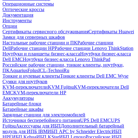
Операционные системы
Оптические кроссы
Документация
Инструменты
Опции
Сертификаты сервисного обслуживания
Сертификаты Huawei
Замки для серверных шкафов
Настольные рабочие станции и ПК
Рабочие станции
Dell
Рабочие станции HP
Рабочие станции Lenovo ThinkStation
Ноутбуки и планшеты бизнес-класса
Ноутбуки бизнес-класса
Dell EMC
Ноутбуки бизнес-класса Lenovo ThinkPad
Российские рабочие станции, тонкие клиенты, ноутбуки,
ПК
Aquarius
Fplus
ICL-Techno
iRu
Тонкие и нулевые клиенты
Тонкие клиенты Dell EMC Wyse
Сумки для ноутбуков
KVM-переключатели
KVM Fujitsu
KVM-переключатели Dell
EMC
KVM-переключатели HP
Аккумуляторы
Батарейные блоки
Батарейные шкафы
Зарядные станции для электромобилей
Источники бесперебойного питания
UPS Dell EMC
UPS
Fujitsu
Аксессуары для ИБП
Дополнительный батарейный
модуль для ИПБ IBM
ИБП APC by Schneider Electric
ИБП
HPE
ИБП Kehua
ИБП KStar
ИБП Lenovo
Российские ИБП