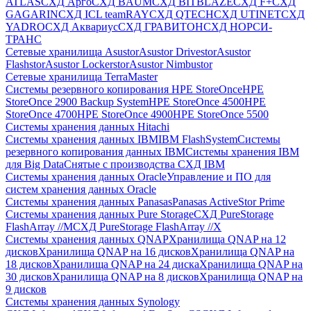
ATLAS
СХД Aрго
СХД BAUM
СХД BITBLAZE
СХД F+
СХД
GAGARIN
СХД ICL teamRAY
СХД QTECH
СХД UTINET
СХД
YADRO
СХД Аквариус
СХД ГРАВИТОН
СХД НОРСИ-
ТРАНС
Сетевые хранилища Asustor
Asustor Drivestor
Asustor
Flashstor
Asustor Lockerstor
Asustor Nimbustor
Сетевые хранилища TerraMaster
Системы резервного копирования HPE StoreOnce
HPE
StoreOnce 2900 Backup System
HPE StoreOnce 4500
HPE
StoreOnce 4700
HPE StoreOnce 4900
HPE StoreOnce 5500
Системы хранения данных Hitachi
Системы хранения данных IBM
IBM FlashSystem
Системы
резервного копирования данных IBM
Системы хранения IBM
для Big Data
Снятые с производства СХД IBM
Системы хранения данных Oracle
Управление и ПО для
систем хранения данных Oracle
Системы хранения данных Panasas
Panasas ActiveStor Prime
Системы хранения данных Pure Storage
СХД PureStorage
FlashArray //M
СХД PureStorage FlashArray //X
Системы хранения данных QNAP
Хранилища QNAP на 12
дисков
Хранилища QNAP на 16 дисков
Хранилища QNAP на
18 дисков
Хранилища QNAP на 24 диска
Хранилища QNAP на
30 дисков
Хранилища QNAP на 8 дисков
Хранилища QNAP на
9 дисков
Системы хранения данных Synology