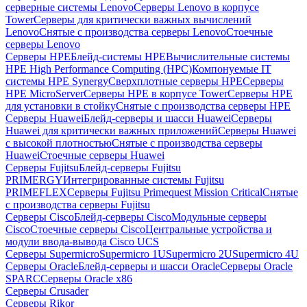
серверные системы Lenovo
Серверы Lenovo в корпусе
Tower
Серверы для критически важных вычислений
Lenovo
Снятые с производства серверы Lenovo
Стоечные
серверы Lenovo
Серверы HPE
Блейд-системы HPE
Вычислительные системы
HPE High Performance Computing (HPC)
Компонуемые IT
системы HPE Synergy
Сверхплотные серверы HPE
Серверы
HPE MicroServer
Серверы HPE в корпусе Tower
Серверы HPE
для установки в стойку
Снятые с производства серверы HPE
Серверы Huawei
Блейд-серверы и шасси Huawei
Серверы
Huawei для критически важных приложений
Серверы Huawei
с высокой плотностью
Снятые с производства серверы
Huawei
Стоечные серверы Huawei
Серверы Fujitsu
Блейд-серверы Fujitsu
PRIMERGY
Интегрированные системы Fujitsu
PRIMEFLEX
Серверы Fujitsu Primequest Mission Critical
Снятые
с производства серверы Fujitsu
Серверы Cisco
Блейд-серверы Cisco
Модульные серверы
Cisco
Стоечные серверы Cisco
Центральные устройства и
модули ввода-вывода Cisco UCS
Серверы Supermicro
Supermicro 1U
Supermicro 2U
Supermicro 4U
Серверы Oracle
Блейд-серверы и шасси Oracle
Серверы Oracle
SPARC
Серверы Oracle x86
Серверы Crusader
Серверы Rikor