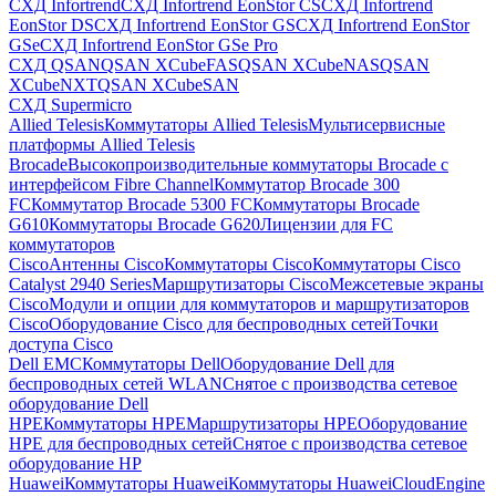
СХД Infortrend
СХД Infortrend EonStor CS
СХД Infortrend
EonStor DS
СХД Infortrend EonStor GS
СХД Infortrend EonStor
GSe
СХД Infortrend EonStor GSe Pro
СХД QSAN
QSAN XCubeFAS
QSAN XCubeNAS
QSAN
XCubeNXT
QSAN XCubeSAN
СХД Supermicro
Allied Telesis
Коммутаторы Allied Telesis
Мультисервисные
платформы Allied Telesis
Brocade
Высокопроизводительные коммутаторы Brocade с
интерфейсом Fibre Channel
Коммутатор Brocade 300
FC
Коммутатор Brocade 5300 FC
Коммутаторы Brocade
G610
Коммутаторы Brocade G620
Лицензии для FC
коммутаторов
Cisco
Антенны Cisco
Коммутаторы Cisco
Коммутаторы Cisco
Catalyst 2940 Series
Маршрутизаторы Cisco
Межсетевые экраны
Cisco
Модули и опции для коммутаторов и маршрутизаторов
Cisco
Оборудование Cisco для беспроводных сетей
Точки
доступа Cisco
Dell EMC
Коммутаторы Dell
Оборудование Dell для
беспроводных сетей WLAN
Снятое с производства сетевое
оборудование Dell
HPE
Коммутаторы HPE
Маршрутизаторы HPE
Оборудование
HPE для беспроводных сетей
Снятое с производства сетевое
оборудование HP
Huawei
Коммутаторы Huawei
Коммутаторы HuaweiCloudEngine