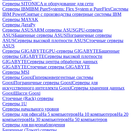
Серверы SITONICA и оборудование для сети
Серверы IBM
IBM PureSystems: Flex System и PureFlex
Системы
IBM Power
Снятые с производства серверные системы IBM
Серверы MAYAK
Серверы ДатаРу
Серверы ASUS
ARM серверы ASUS
GPU-серверы
ASUS
Башенные серверы ASUS
Пограничные серверы
ASUS
Серверы высокой плотности ASUS
Стоечные серверы
ASUS
Серверы GIGABYTE
GPU-серверы GIGABYTE
Башенные
серверы GIGABYTE
Серверы высокой плотности
GIGABYTE
Серверы центра обработки данных
GIGABYTE
Стоечные серверы GIGABYTE
Серверы MSI
Серверы Gooxi
Гиперконвергентные системы
Gooxi
Пограничные серверы Gooxi
Серверы для
искусственного интеллекта Gooxi
Серверы хранения данных
Gooxi
Шасси Gooxi
Стоечные (Rack) серверы
Серверы 1U
Серверы начального уровня
Серверы для офиса
На 5 компьютеров
На 10 компьютеров
На 20
компьютеров
На 30 компьютеров
На 50 компьютеров
Серверы для видеонаблюдения
Башенные (Tower) серверы