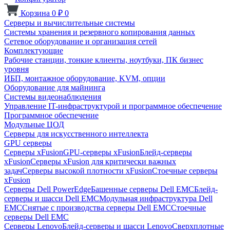
Корзина
0
₽
0
Серверы и вычислительные системы
Системы хранения и резервного копирования данных
Сетевое оборудование и организация сетей
Комплектующие
Рабочие станции, тонкие клиенты, ноутбуки, ПК бизнес
уровня
ИБП, монтажное оборудование, KVM, опции
Оборудование для майнинга
Системы видеонаблюдения
Управление IT-инфраструктурой и программное обеспечение
Программное обеспечение
Модульные ЦОД
Серверы для искусственного интеллекта
GPU серверы
Серверы xFusion
GPU-серверы xFusion
Блейд-серверы
xFusion
Серверы xFusion для критически важных
задач
Серверы высокой плотности xFusion
Стоечные серверы
xFusion
Серверы Dell PowerEdge
Башенные серверы Dell EMC
Блейд-
серверы и шасси Dell EMC
Модульная инфраструктура Dell
EMC
Снятые с производства серверы Dell EMC
Стоечные
серверы Dell EMC
Серверы Lenovo
Блейд-серверы и шасси Lenovo
Сверхплотные