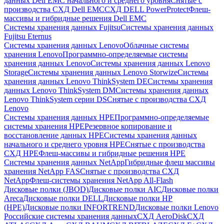
данных Dell EMC начального и среднего уровня
Снятые с
производства СХД Dell EMC
СХД DELL PowerProtect
Флеш-
массивы и гибридные решения Dell EMC
Системы хранения данных Fujitsu
Системы хранения данных
Fujitsu Eternus
Системы хранения данных Lenovo
Облачные системы
хранения Lenovo
Программно-определяемые системы
хранения данных Lenovo
Системы хранения данных Lenovo
Storage
Системы хранения данных Lenovo Storwize
Системы
хранения данных Lenovo ThinkSystem DE
Системы хранения
данных Lenovo ThinkSystem DM
Системы хранения данных
Lenovo ThinkSystem серии DS
Снятые с производства СХД
Lenovo
Системы хранения данных HPE
Программно-определяемые
системы хранения HPE
Резервное копирование и
восстановление данных HPE
Системы хранения данных
начального и среднего уровня HPE
Снятые с производства
СХД HPE
Флеш-массивы и гибридные решения HPE
Cистемы хранения данных NetApp
Гибридные флеш массивы
хранения NetApp FAS
Снятые с производства СХД
NetApp
Флеш-системы хранения NetApp All-Flash
Дисковые полки (JBOD)
Дисковые полки AIC
Дисковые полки
Areca
Дисковые полки DELL
Дисковые полки HP
(HPE)
Дисковые полки INFORTREND
Дисковые полки Lenovo
Российские системы хранения данных
СХД AeroDisk
СХД