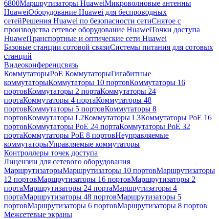
6800
Маршрутизаторы Huawei
Микроволновые антенны
Huawei
Оборудование Huawei для беспроводных
сетей
Решения Huawei по безопасности сети
Снятое с
производства сетевое оборудование Huawei
Точки доступа
Huawei
Транспортные и оптические сети Huawei
Базовые станции сотовой связи
Системы питания для сотовых
станций
Видеоконференцсвязь
Коммутаторы
PoE Коммутаторы
Гигабитные
коммутаторы
Коммутаторы 10 портов
Коммутаторы 16
портов
Коммутаторы 2 порта
Коммутаторы 24
порта
Коммутаторы 4 порта
Коммутаторы 48
портов
Коммутаторы 5 портов
Коммутаторы 8
портов
Коммутаторы L2
Коммутаторы L3
Коммутаторы PoE 16
портов
Коммутаторы PoE 24 порта
Коммутаторы PoE 32
порта
Коммутаторы PoE 8 портов
Неуправляемые
коммутаторы
Управляемые коммутаторы
Контроллеры точек доступа
Лицензии для сетевого оборудования
Маршрутизаторы
Маршрутизаторы 10 портов
Маршрутизаторы
12 портов
Маршрутизаторы 16 портов
Маршрутизаторы 2
порта
Маршрутизаторы 24 порта
Маршрутизаторы 4
порта
Маршрутизаторы 48 портов
Маршрутизаторы 5
портов
Маршрутизаторы 6 портов
Маршрутизаторы 8 портов
Межсетевые экраны