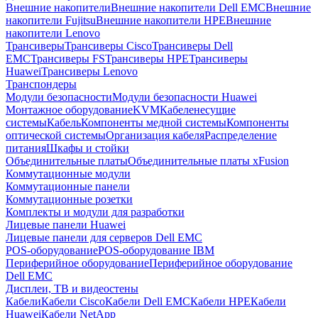
Внешние накопители
Внешние накопители Dell EMC
Внешние
накопители Fujitsu
Внешние накопители HPE
Внешние
накопители Lenovo
Трансиверы
Трансиверы Cisco
Трансиверы Dell
EMC
Трансиверы FS
Трансиверы HPE
Трансиверы
Huawei
Трансиверы Lenovo
Транспондеры
Модули безопасности
Модули безопасности Huawei
Монтажное оборудование
KVM
Кабеленесущие
системы
Кабель
Компоненты медной системы
Компоненты
оптической системы
Организация кабеля
Распределение
питания
Шкафы и стойки
Объединительные платы
Объединительные платы xFusion
Коммутационные модули
Коммутационные панели
Коммутационные розетки
Комплекты и модули для разработки
Лицевые панели Huawei
Лицевые панели для серверов Dell EMC
POS-оборудование
POS-оборудование IBM
Периферийное оборудование
Периферийное оборудование
Dell EMC
Дисплеи, ТВ и видеостены
Кабели
Кабели Cisco
Кабели Dell EMC
Кабели HPE
Кабели
Huawei
Кабели NetApp