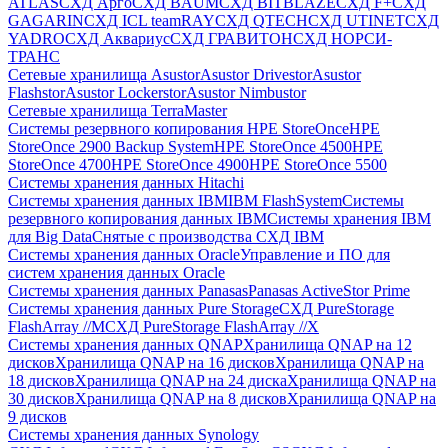
ATLAS
СХД Aрго
СХД BAUM
СХД BITBLAZE
СХД F+
СХД
GAGARIN
СХД ICL teamRAY
СХД QTECH
СХД UTINET
СХД
YADRO
СХД Аквариус
СХД ГРАВИТОН
СХД НОРСИ-
ТРАНС
Сетевые хранилища Asustor
Asustor Drivestor
Asustor
Flashstor
Asustor Lockerstor
Asustor Nimbustor
Сетевые хранилища TerraMaster
Системы резервного копирования HPE StoreOnce
HPE
StoreOnce 2900 Backup System
HPE StoreOnce 4500
HPE
StoreOnce 4700
HPE StoreOnce 4900
HPE StoreOnce 5500
Системы хранения данных Hitachi
Системы хранения данных IBM
IBM FlashSystem
Системы
резервного копирования данных IBM
Системы хранения IBM
для Big Data
Снятые с производства СХД IBM
Системы хранения данных Oracle
Управление и ПО для
систем хранения данных Oracle
Системы хранения данных Panasas
Panasas ActiveStor Prime
Системы хранения данных Pure Storage
СХД PureStorage
FlashArray //M
СХД PureStorage FlashArray //X
Системы хранения данных QNAP
Хранилища QNAP на 12
дисков
Хранилища QNAP на 16 дисков
Хранилища QNAP на
18 дисков
Хранилища QNAP на 24 диска
Хранилища QNAP на
30 дисков
Хранилища QNAP на 8 дисков
Хранилища QNAP на
9 дисков
Системы хранения данных Synology