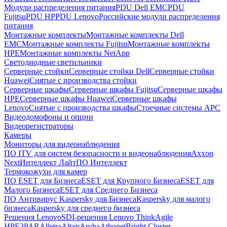
Модули распределения питания
PDU Dell EMC
PDU
Fujitsu
PDU HP
PDU Lenovo
Российские модули распределения
питания
Монтажные комплекты
Монтажные комплекты Dell
EMC
Монтажные комплекты Fujitsu
Монтажные комплекты
HPE
Монтажные комплекты NetApp
Светодиодные светильники
Серверные стойки
Серверные стойки Dell
Серверные стойки
Huawei
Снятые с производства стойки
Серверные шкафы
Серверные шкафы Fujitsu
Серверные шкафы
HPE
Серверные шкафы Huawei
Серверные шкафы
Lenovo
Снятые с производства шкафы
Стоечные системы APC
Видеодомофоны и опции
Видеорегистраторы
Камеры
Мониторы для видеонаблюдения
ПО ITV для систем безопасности и видеонаблюдения
Axxon
Next
Интеллект Лайт
ПО Интеллект
Термокожухи для камер
ПО ESET для Бизнеса
ESET для Крупного Бизнеса
ESET для
Малого Бизнеса
ESET для Среднего Бизнеса
ПО Антивирус Kaspersky для Бизнеса
Kaspersky для малого
бизнеса
Kaspersky для среднего бизнеса
Решения Lenovo
SDI-решения Lenovo ThinkAgile
HPE
3PAR
Alletra
Altair
Aruba
Athonet
Bright Cluster