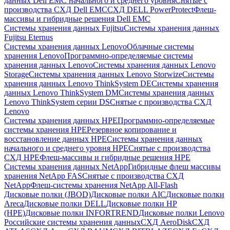
данных Dell EMC начального и среднего уровня
Снятые с
производства СХД Dell EMC
СХД DELL PowerProtect
Флеш-
массивы и гибридные решения Dell EMC
Системы хранения данных Fujitsu
Системы хранения данных
Fujitsu Eternus
Системы хранения данных Lenovo
Облачные системы
хранения Lenovo
Программно-определяемые системы
хранения данных Lenovo
Системы хранения данных Lenovo
Storage
Системы хранения данных Lenovo Storwize
Системы
хранения данных Lenovo ThinkSystem DE
Системы хранения
данных Lenovo ThinkSystem DM
Системы хранения данных
Lenovo ThinkSystem серии DS
Снятые с производства СХД
Lenovo
Системы хранения данных HPE
Программно-определяемые
системы хранения HPE
Резервное копирование и
восстановление данных HPE
Системы хранения данных
начального и среднего уровня HPE
Снятые с производства
СХД HPE
Флеш-массивы и гибридные решения HPE
Cистемы хранения данных NetApp
Гибридные флеш массивы
хранения NetApp FAS
Снятые с производства СХД
NetApp
Флеш-системы хранения NetApp All-Flash
Дисковые полки (JBOD)
Дисковые полки AIC
Дисковые полки
Areca
Дисковые полки DELL
Дисковые полки HP
(HPE)
Дисковые полки INFORTREND
Дисковые полки Lenovo
Российские системы хранения данных
СХД AeroDisk
СХД