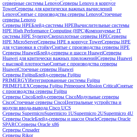
серверные системы Lenovo
Серверы Lenovo в корпусе
Tower
Серверы для критически важных вычислений
Lenovo
Снятые с производства серверы Lenovo
Стоечные
серверы Lenovo
Серверы HPE
Блейд-системы HPE
Вычислительные системы
HPE High Performance Computing (HPC)
Компонуемые IT
системы HPE Synergy
Сверхплотные серверы HPE
Серверы
HPE MicroServer
Серверы HPE в корпусе Tower
Серверы HPE
для установки в стойку
Снятые с производства серверы HPE
Серверы Huawei
Блейд-серверы и шасси Huawei
Серверы
Huawei для критически важных приложений
Серверы Huawei
с высокой плотностью
Снятые с производства серверы
Huawei
Стоечные серверы Huawei
Серверы Fujitsu
Блейд-серверы Fujitsu
PRIMERGY
Интегрированные системы Fujitsu
PRIMEFLEX
Серверы Fujitsu Primequest Mission Critical
Снятые
с производства серверы Fujitsu
Серверы Cisco
Блейд-серверы Cisco
Модульные серверы
Cisco
Стоечные серверы Cisco
Центральные устройства и
модули ввода-вывода Cisco UCS
Серверы Supermicro
Supermicro 1U
Supermicro 2U
Supermicro 4U
Серверы Oracle
Блейд-серверы и шасси Oracle
Серверы Oracle
SPARC
Серверы Oracle x86
Серверы Crusader
Серверы Rikor