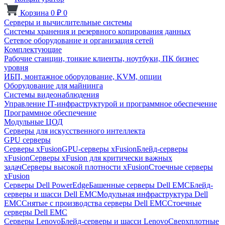
Корзина
0
₽
0
Серверы и вычислительные системы
Системы хранения и резервного копирования данных
Сетевое оборудование и организация сетей
Комплектующие
Рабочие станции, тонкие клиенты, ноутбуки, ПК бизнес
уровня
ИБП, монтажное оборудование, KVM, опции
Оборудование для майнинга
Системы видеонаблюдения
Управление IT-инфраструктурой и программное обеспечение
Программное обеспечение
Модульные ЦОД
Серверы для искусственного интеллекта
GPU серверы
Серверы xFusion
GPU-серверы xFusion
Блейд-серверы
xFusion
Серверы xFusion для критически важных
задач
Серверы высокой плотности xFusion
Стоечные серверы
xFusion
Серверы Dell PowerEdge
Башенные серверы Dell EMC
Блейд-
серверы и шасси Dell EMC
Модульная инфраструктура Dell
EMC
Снятые с производства серверы Dell EMC
Стоечные
серверы Dell EMC
Серверы Lenovo
Блейд-серверы и шасси Lenovo
Сверхплотные