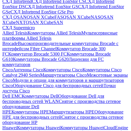
СХД Infortrend
СХД Infortrend EonStor CS
СХД Infortrend
EonStor DS
СХД Infortrend EonStor GS
СХД Infortrend EonStor
GSe
СХД Infortrend EonStor GSe Pro
СХД QSAN
QSAN XCubeFAS
QSAN XCubeNAS
QSAN
XCubeNXT
QSAN XCubeSAN
СХД Supermicro
Allied Telesis
Коммутаторы Allied Telesis
Мультисервисные
платформы Allied Telesis
Brocade
Высокопроизводительные коммутаторы Brocade с
интерфейсом Fibre Channel
Коммутатор Brocade 300
FC
Коммутатор Brocade 5300 FC
Коммутаторы Brocade
G610
Коммутаторы Brocade G620
Лицензии для FC
коммутаторов
Cisco
Антенны Cisco
Коммутаторы Cisco
Коммутаторы Cisco
Catalyst 2940 Series
Маршрутизаторы Cisco
Межсетевые экраны
Cisco
Модули и опции для коммутаторов и маршрутизаторов
Cisco
Оборудование Cisco для беспроводных сетей
Точки
доступа Cisco
Dell EMC
Коммутаторы Dell
Оборудование Dell для
беспроводных сетей WLAN
Снятое с производства сетевое
оборудование Dell
HPE
Коммутаторы HPE
Маршрутизаторы HPE
Оборудование
HPE для беспроводных сетей
Снятое с производства сетевое
оборудование HP
Huawei
Коммутаторы Huawei
Коммутаторы HuaweiCloudEngine