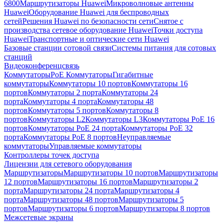
6800
Маршрутизаторы Huawei
Микроволновые антенны
Huawei
Оборудование Huawei для беспроводных
сетей
Решения Huawei по безопасности сети
Снятое с
производства сетевое оборудование Huawei
Точки доступа
Huawei
Транспортные и оптические сети Huawei
Базовые станции сотовой связи
Системы питания для сотовых
станций
Видеоконференцсвязь
Коммутаторы
PoE Коммутаторы
Гигабитные
коммутаторы
Коммутаторы 10 портов
Коммутаторы 16
портов
Коммутаторы 2 порта
Коммутаторы 24
порта
Коммутаторы 4 порта
Коммутаторы 48
портов
Коммутаторы 5 портов
Коммутаторы 8
портов
Коммутаторы L2
Коммутаторы L3
Коммутаторы PoE 16
портов
Коммутаторы PoE 24 порта
Коммутаторы PoE 32
порта
Коммутаторы PoE 8 портов
Неуправляемые
коммутаторы
Управляемые коммутаторы
Контроллеры точек доступа
Лицензии для сетевого оборудования
Маршрутизаторы
Маршрутизаторы 10 портов
Маршрутизаторы
12 портов
Маршрутизаторы 16 портов
Маршрутизаторы 2
порта
Маршрутизаторы 24 порта
Маршрутизаторы 4
порта
Маршрутизаторы 48 портов
Маршрутизаторы 5
портов
Маршрутизаторы 6 портов
Маршрутизаторы 8 портов
Межсетевые экраны