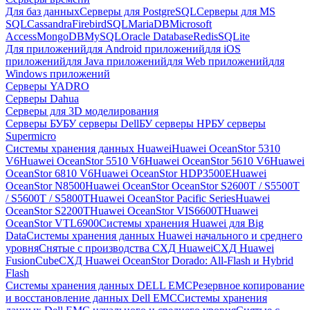
Для баз данных
Серверы для PostgreSQL
Серверы для MS
SQL
Cassandra
FirebirdSQL
MariaDB
Microsoft
Access
MongoDB
MySQL
Oracle Database
Redis
SQLite
Для приложений
для Android приложений
для iOS
приложений
для Java приложений
для Web приложений
для
Windows приложений
Серверы YADRO
Серверы Dahua
Серверы для 3D моделирования
Серверы БУ
БУ серверы Dell
БУ серверы HP
БУ серверы
Supermicro
Системы хранения данных Huawei
Huawei OceanStor 5310
V6
Huawei OceanStor 5510 V6
Huawei OceanStor 5610 V6
Huawei
OceanStor 6810 V6
Huawei OceanStor HDP3500E
Huawei
OceanStor N8500
Huawei OceanStor OceanStor S2600T / S5500T
/ S5600T / S5800T
Huawei OceanStor Pacific Series
Huawei
OceanStor S2200T
Huawei OceanStor VIS6600T
Huawei
OceanStor VTL6900
Системы хранения Huawei для Big
Data
Системы хранения данных Huawei начального и среднего
уровня
Снятые с производства СХД Huawei
СХД Huawei
FusionCube
СХД Huawei OceanStor Dorado: All-Flash и Hybrid
Flash
Системы хранения данных DELL EMC
Резервное копирование
и восстановление данных Dell EMC
Системы хранения