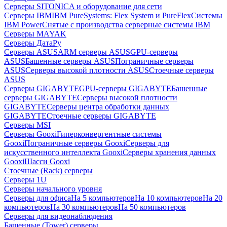
Серверы SITONICA и оборудование для сети
Серверы IBM
IBM PureSystems: Flex System и PureFlex
Системы
IBM Power
Снятые с производства серверные системы IBM
Серверы MAYAK
Серверы ДатаРу
Серверы ASUS
ARM серверы ASUS
GPU-серверы
ASUS
Башенные серверы ASUS
Пограничные серверы
ASUS
Серверы высокой плотности ASUS
Стоечные серверы
ASUS
Серверы GIGABYTE
GPU-серверы GIGABYTE
Башенные
серверы GIGABYTE
Серверы высокой плотности
GIGABYTE
Серверы центра обработки данных
GIGABYTE
Стоечные серверы GIGABYTE
Серверы MSI
Серверы Gooxi
Гиперконвергентные системы
Gooxi
Пограничные серверы Gooxi
Серверы для
искусственного интеллекта Gooxi
Серверы хранения данных
Gooxi
Шасси Gooxi
Стоечные (Rack) серверы
Серверы 1U
Серверы начального уровня
Серверы для офиса
На 5 компьютеров
На 10 компьютеров
На 20
компьютеров
На 30 компьютеров
На 50 компьютеров
Серверы для видеонаблюдения
Башенные (Tower) серверы